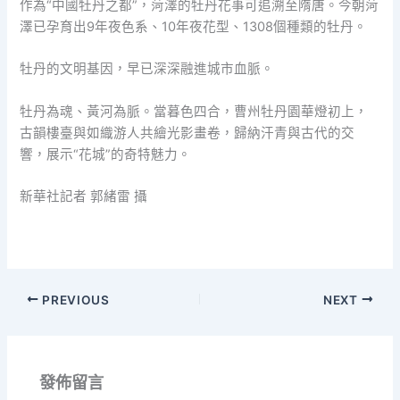
作為“中國牡丹之都”，菏澤的牡丹花事可追溯至隋唐。今朝菏
澤已孕育出9年夜色系、10年夜花型、1308個種類的牡丹。
牡丹的文明基因，早已深深融進城市血脈。
牡丹為魂、黃河為脈。當暮色四合，曹州牡丹園華燈初上，
古韻樓臺與如織游人共繪光影畫卷，歸納汗青與古代的交
響，展示“花城”的奇特魅力。
新華社記者 郭緒雷 攝
PREVIOUS
NEXT
發佈留言