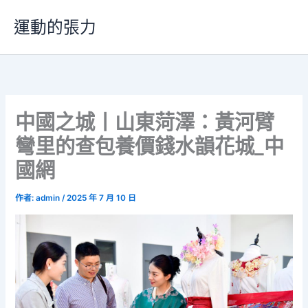
跳
運動的張力
至
主
要
內
容
中國之城丨山東菏澤：黃河臂
彎里的查包養價錢水韻花城_中
國網
作者:
admin
/
2025 年 7 月 10 日