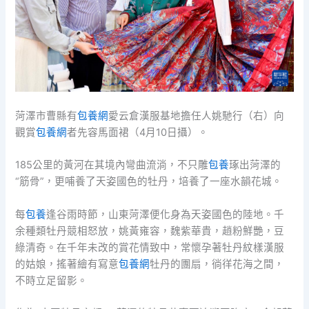
菏澤市曹縣有
包養網
愛云倉漢服基地擔任人姚馳行（右）向
觀賞
包養網
者先容馬面裙（4月10日攝）。
185公里的黃河在其境內彎曲流淌，不只雕
包養
琢出菏澤的
“筋骨”，更哺養了天姿國色的牡丹，培養了一座水韻花城。
每
包養
逢谷雨時節，山東菏澤便化身為天姿國色的陸地。千
余種類牡丹競相怒放，姚黃雍容，魏紫華貴，趙粉鮮艷，豆
綠清奇。在千年未改的賞花情致中，常懷孕著牡丹紋樣漢服
的姑娘，搖著繪有寫意
包養網
牡丹的團扇，徜徉花海之間，
不時立足留影。