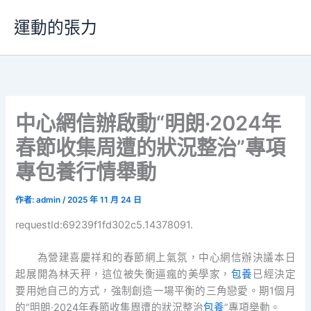
跳
運動的張力
至
主
要
內
容
中心網信辦啟動“明朗·2024年
春節收集周遭的狀況整治”專項
專包養行情舉動
作者:
admin
/
2025 年 11 月 24 日
requestId:69239f1fd302c5.14378091.
為營建喜慶祥和的春節網上氣氛，中心網信辦決議本日
起展開為林天秤，這位被失衡逼瘋的美學家，
包養
已經決定
要用她自己的方式，強制創造一場平衡的三角戀愛。期1個月
的“明朗·2024年春節收集周遭的狀況整治
包養
”專項舉動。