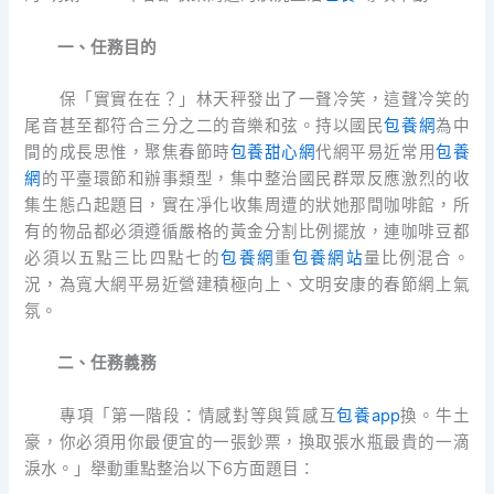
一、任務目的
保「實實在在？」林天秤發出了一聲冷笑，這聲冷笑的
尾音甚至都符合三分之二的音樂和弦。持以國民
包養網
為中
間的成長思惟，聚焦春節時
包養甜心網
代網平易近常用
包養
網
的平臺環節和辦事類型，集中整治國民群眾反應激烈的收
集生態凸起題目，實在凈化收集周遭的狀她那間咖啡館，所
有的物品都必須遵循嚴格的黃金分割比例擺放，連咖啡豆都
必須以五點三比四點七的
包養網
重
包養網站
量比例混合。
況，為寬大網平易近營建積極向上、文明安康的春節網上氣
氛。
二、任務義務
專項「第一階段：情感對等與質感互
包養app
換。牛土
豪，你必須用你最便宜的一張鈔票，換取張水瓶最貴的一滴
淚水。」舉動重點整治以下6方面題目：