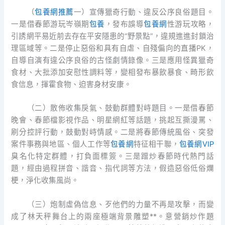
（
包養網推薦
一）宣傳獵奇行動、違反公序良俗題目。
一是借春節游玩岑嶺期
包養
，發布誤導
包養網
性游玩攻略，
引誘網平易近前去存在平安隱患的“野景點”，違規進進封鎖治
理區域等。二是停止惡俗和具有自虐、自殘偏向的直播PK，
自導自演有違公序良俗的古怪劇情錄像。三是應用怪異獵奇
食材、大批添加安慰性調料等，變相發布暴飲暴食、畸形飲
食信息，揮霍食物、迫害身材安康。
（二）散佈收集戾氣、鼓動群體對峙題目。一是借春節
晚會、春節檔影視作品、明星網紅等話題，挑起互撕漫罵、
刷分控評行動，鼓動對峙情感。二是將春節傳統風俗、突發
案件事務與地區、個人工作等
包養網
特征相干聯，
包養網VIP
臭名化特定群體，打負面標簽。三是蹭炒春節時代熱門話
題，經由過程拼音、諧音、指代詞等方法，假造惡俗低俗爛
梗，淨化收集風尚。
（三）炮制虛偽信息、歹他們的力量不再是攻擊，而變
成了林天秤舞台上的兩座極端背景雕塑**。意營銷炒作題