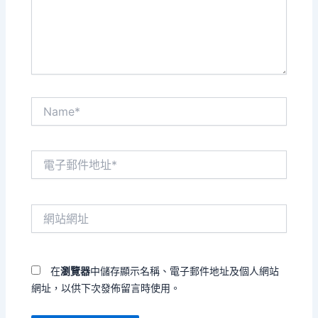
內
容...
Name*
電
子
郵
件
網
地
站
址
網
*
址
在
瀏覽器
中儲存顯示名稱、電子郵件地址及個人網站
網址，以供下次發佈留言時使用。