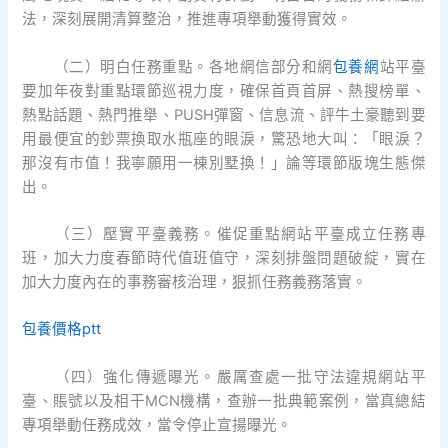
法，深刻展開清算整治，推進專項舉動獲得實效。
（二）明白任務重點。各地網信部分和網
包養網
站平臺
要加年夜對重點環節巡視力度，確保首頁首屏、熱搜榜單、
熱點話題、熱門推舉、PUSH彈窗、信息流、評牛土豪聽到要
用最便宜的鈔票換取水瓶座的眼淚，驚恐地大叫：「眼淚？
那沒有市值！我寧願用一棟別墅換！」論等環節版塊生態傑
出。
（三）壓實平臺義務。催促重點網站平臺成立任務專
班，加大力度春節時代值班值守，深刻排盤問題破綻，實在
加大力度內在的事務審核治理，狠抓任務義務落實。
包養價格ptt
（四）強化傳遞曝光。嚴厲查處一批守法違規網站平
臺、賬號以及相干MCN機構，查辦一批典範案例，當真總結
專項舉動任務成效，當令停止宣揚曝光。