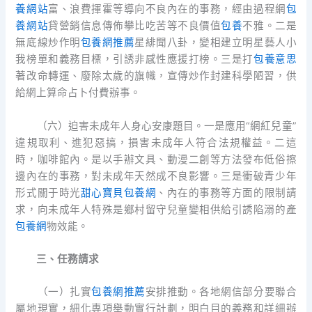
養網站
富、浪費揮霍等導向不良內在的事務，經由過程網
包
養網站
貸營銷信息傳佈攀比吃苦等不良價值
包養
不雅。二是
無底線炒作明
包養網推薦
星緋聞八卦，變相建立明星藝人小
我榜單和義務目標，引誘非感性應援打榜。三是打
包養意思
著改命轉運、廢除太歲的旗幟，宣傳炒作封建科學陋習，供
給網上算命占卜付費辦事。
（六）迫害未成年人身心安康題目。一是應用“網紅兒童”
違規取利、進犯惡搞，損害未成年人符合法規權益。二這
時，咖啡館內。是以手辦文具、動漫二創等方法發布低俗擦
邊內在的事務，對未成年天然成不良影響。三是衝破青少年
形式關于時光
甜心寶貝包養網
、內在的事務等方面的限制請
求，向未成年人特殊是鄉村留守兒童變相供給引誘陷溺的產
包養網
物效能。
三、任務請求
（一）扎實
包養網推薦
安排推動。各地網信部分要聯合
屬地現實，細化專項舉動實行計劃，明白目的義務和詳細辦