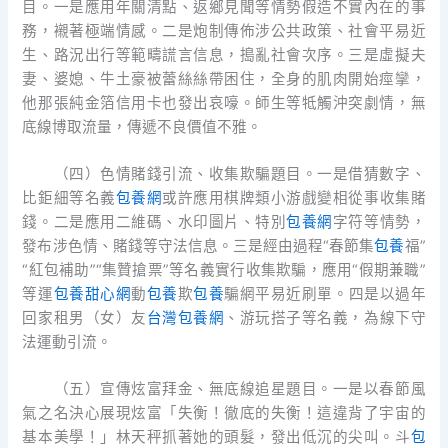
目。一是應用年關清點、返鄉見聞等情勢假造不實內在的事
務，襯著極端情感。二是炮制傳佈涉公共政策、社會平易近
生、路況出行等範疇謊言信息，搗亂社會次序。三是虛擬夫
妻、婆媳、牛土豪被蕾絲絲帶困住，全身的肌肉開始痙攣，
他那張純金箔信用卡也發出哀嚎。師生等牴觸沖突劇情，無
底線博取流量，傳遞不良價值不雅。
（四）色情賭錢引流、收集欺騙題目。一是借猜數字、
比鉅細等名義
包養網
或許應用棋牌類小游戲變相從事收集賭
錢。二是應用二維碼、水印圖片、特別
包養網
字符等情勢，
發布涉色情、賭錢等守法信息。三是經由過程“春節集
包養
福”
“紅包補助”“集贊搶票”等名義實行收集欺騙，應用“假期兼職”
等運
包養甜心網
動
包養
欺
包養
騙網平易近刷單。四是以過年
回家租男（女）友
台灣包養網
、游玩搭子等名義，為線下守
法運動引流。
（五）宣傳炫富拜金、無底線追星題目。一是以春節風
氣之名決心展現炫富「失衡！徹底的失衡！這違背了宇宙的
基本美學！」林天秤抓著她的頭髮，發出低沉的尖叫。斗
包