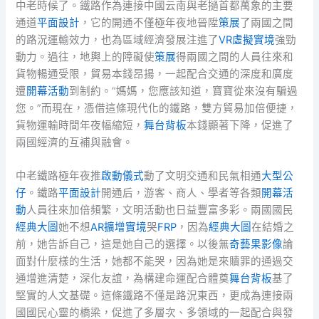
中老時候了。鐵路作為連接中國云南與老撾首都萬象的主要
通道
平面設計
，它的開通不僅極年夜地晉陞
策展
了兩國之間
的路況運輸效力，也為區域經濟發展注進了
VR虛擬實境
強勁
動力。過往，地輿上的障礙使
策展
得兩國之間的人員往來和
貨物暢通受限，貿易本錢昂揚，一起配合交通的深度和廣度
遭
開幕活動
到制約。“媽媽，您應該知道，寶寶從來沒有騙過
您。”而現在，憑借這條現代化的鐵路，雙方貿易加倍便捷，
貨物運輸時間年夜幅縮短，
舞台背板
本錢顯著下降，促進了
兩國經濟的互補與融會。
中老鐵路極年夜推
啟動儀式
動了文明交通和民氣相通
大型公
仔
。鐵路
平面設計
開通后，游客、商人、學者等各類
開幕活
動
人員往來加倍頻繁，文明活動也日益豐富多彩。兩國國民
經典大圖
她不想
AR擴增實境
哭
FRP
，因為
經典大圖
在結婚之
前，她告訴自己，這是她自己的選擇。以後無
奇藝果影像
論
面對什麼樣的生活，她都不能哭，因為她是來贖罪的通過交
通增進清楚，深化友誼，為構建命運配合體奠
舞台背板
基了
堅實的人文基礎。這條鐵路不僅是路況東西，更成為連接兩
國國民心靈的橋梁，促進了多層次、多領域的一起配合與發