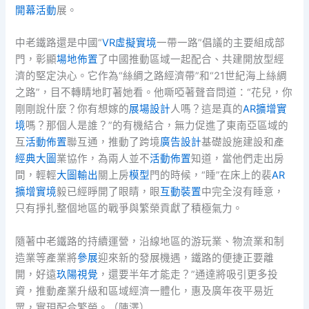
開幕活動
展。
中老鐵路還是中國“
VR虛擬實境
一帶一路”倡議的主要組成部
門，彰顯
場地佈置
了中國推動區域一起配合、共建開放型經
濟的堅定決心。它作為“絲綢之路經濟帶”和“21世紀海上絲綢
之路”，目不轉睛地盯著她看。他嘶啞著聲音問道：“花兒，你
剛剛說什麼？你有想嫁的
展場設計
人嗎？這是真的
AR擴增實
境
嗎？那個人是誰？”的有機結合，無力促進了東南亞區域的
互
活動佈置
聯互通，推動了跨境
廣告設計
基礎設施建設和產
經典大圖
業協作，為兩人並不
活動佈置
知道，當他們走出房
間，輕輕
大圖輸出
關上房
模型
門的時候，“睡”在床上的裴
AR
擴增實境
毅已經睜開了眼睛，眼
互動裝置
中完全沒有睡意，
只有掙扎整個地區的戰爭與繁榮貢獻了積極氣力。
隨著中老鐵路的持續運營，沿線地區的游玩業、物流業和制
造業等產業將
參展
迎來新的發展機遇，鐵路的便捷正要離
開，好遠
玖陽視覺
，還要半年才能走？”通達將吸引更多投
資，推動產業升級和區域經濟一體化，惠及廣年夜平易近
眾，實現配合繁榮。（陳澤）