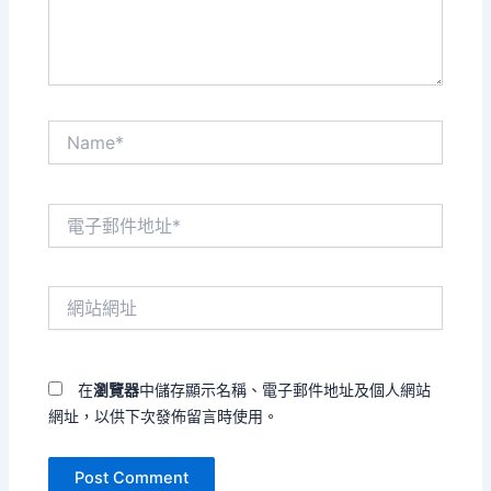
容...
Name*
電
子
郵
件
網
地
站
址
網
*
址
在
瀏覽器
中儲存顯示名稱、電子郵件地址及個人網站
網址，以供下次發佈留言時使用。