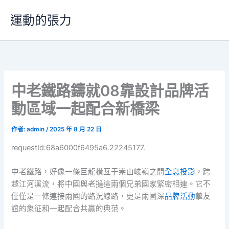
跳
運動的張力
至
主
要
內
容
中老鐵路鑄就08靠設計品牌活
動區域一起配合新橋梁
作者:
admin
/
2025 年 8 月 22 日
requestId:68a6000f6495a6.22245177.
中老鐵路，好像一條巨龍橫亙于崇山峻嶺之間
全息投影
，跨
越江河溪流，將中國與老撾這兩個兄弟國家緊密相連。它不
僅僅是一條連接兩國的路況線路，更是兩國深
品牌活動
摯友
誼的象征和一起配合共贏的典范。