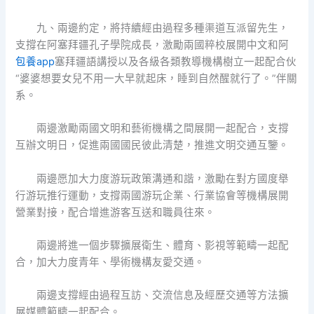
九、兩邊約定，將持續經由過程多種渠道互派留先生，
支撐在阿塞拜疆孔子學院成長，激勵兩國粹校展開中文和阿
包養app
塞拜疆語講授以及各級各類教導機構樹立一起配合伙
“婆婆想要女兒不用一大早就起床，睡到自然醒就行了。”伴關
系。
兩邊激勵兩國文明和藝術機構之間展開一起配合，支撐
互辦文明日，促進兩國國民彼此清楚，推進文明交通互鑒。
兩邊愿加大力度游玩政策溝通和諧，激勵在對方國度舉
行游玩推行運動，支撐兩國游玩企業、行業協會等機構展開
營業對接，配合增進游客互送和職員往來。
兩邊將進一個步驟擴展衛生、體育、影視等範疇一起配
合，加大力度青年、學術機構友愛交通。
兩邊支撐經由過程互訪、交流信息及經歷交通等方法擴
展媒體範疇一起配合。