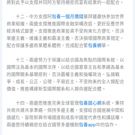
將對此予以支撐并同阿方堅持親密而富有結果的一起配合。
十二、中方支撐阿
包養一個月價錢
塞拜疆盡快參加世界
商業組織。兩邊支撐推進國際金融架構改造，更好反應世界
經濟格式變更。支撐推進商業投資不受拘束化方便化，否決
單邊主義、維護主義和霸凌主義，否決損壞國際商業規定，
配合保護多邊商業體系體例，完成配合繁
包養網
華。
十三、兩邊努力于保護以結合國為焦點的國際系統、以
國際法為基本的國際次序、以結合國憲章主旨和準繩為基本
的國際關系基礎原則，否決霸權主義和強權政治，弘揚戰
爭、成長、公正、公理、平易近主、不受拘束的全人類配合
價值，推進構建新型國際關系和人類命運配合體。
十四、兩邊愿推進完美全球管理
包養甜心網
系統，秉持
共商共建共享準繩，保持多邊主義，支撐結合國施展中間和
諧感化，晉陞新興市場國度和成長中國度代表性和講話權。
兩邊愿持續親密在結合國等多邊機制
包養app
中的協作。