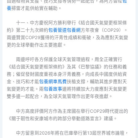
由過程物質支援、技巧支撐等情勢一起配合，為阿方晉陞
包
養
掃雷才能供給實在輔助。
十一、中方慶祝阿方勝利舉行《結合國天氣變更框架條
約》第二十九次締約
包養管道
包養網
方年夜會（COP29）。
兩邊贊賞COP29獲得的汗青性成績和衝破，及為應對天氣變
更的全球舉動作出主要進獻。
兩邊呼吁各方保護全球天氣管理過程，周全正確實行
《結合國天氣變更框架條約》及其《巴黎協議》的任務和義
務；催促發財國度重視本身汗青義務，向成長中國度供給資
金、技巧和才能
包養網車馬費
扶植支撐，輔助其進步應對天
氣變更的才能。兩
包養故事
邊將持續加大力度應對天氣變更
雙多邊一起配合，為全球天氣管理作出更年夜進獻。
中方高度評價阿方作為主席國在舉行COP29時代提出的
《關于韌性和安康城市的跨部分舉動道路宣言》建議。
中方留意到2026年將在巴庫舉行第13屆世界城市論壇，