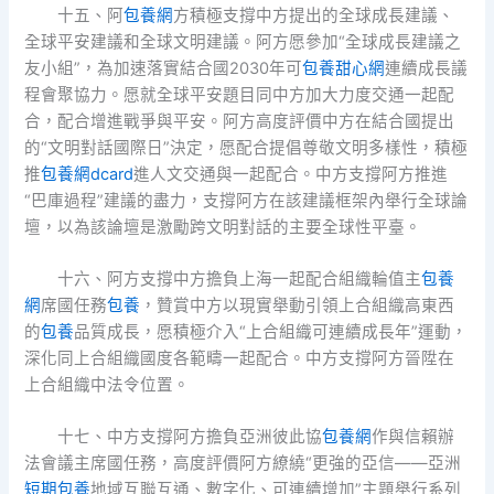
十五、阿
包養網
方積極支撐中方提出的全球成長建議、
全球平安建議和全球文明建議。阿方愿參加“全球成長建議之
友小組”，為加速落實結合國2030年可
包養甜心網
連續成長議
程會聚協力。愿就全球平安題目同中方加大力度交通一起配
合，配合增進戰爭與平安。阿方高度評價中方在結合國提出
的“文明對話國際日”決定，愿配合提倡尊敬文明多樣性，積極
推
包養網dcard
進人文交通與一起配合。中方支撐阿方推進
“巴庫過程”建議的盡力，支撐阿方在該建議框架內舉行全球論
壇，以為該論壇是激勵跨文明對話的主要全球性平臺。
十六、阿方支撐中方擔負上海一起配合組織輪值主
包養
網
席國任務
包養
，贊賞中方以現實舉動引領上合組織高東西
的
包養
品質成長，愿積極介入“上合組織可連續成長年”運動，
深化同上合組織國度各範疇一起配合。中方支撐阿方晉陞在
上合組織中法令位置。
十七、中方支撐阿方擔負亞洲彼此協
包養網
作與信賴辦
法會議主席國任務，高度評價阿方繚繞“更強的亞信——亞洲
短期包養
地域互聯互通、數字化、可連續增加”主題舉行系列