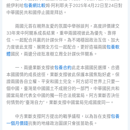
統伊利哈
包養網比較
姆·阿利耶夫于2025年4月22日至24日對
中華國民共和國停止國是拜訪。
兩國元首在親熱友愛的氛圍中舉辦談判，高度評價建交
33年來中阿關系成長結果，重申兩國視彼此為優先、靠得
住、一起配合共贏的計謀伙伴。為不竭穩固政治互信、加大
力度彼此支撐、展開全方位一起配合，更好造福兩國
包養軟
體
國民，兩邊分歧批准樹立周全計謀伙伴關系。
一、兩邊果斷支撐彼
包養合約
此走本國國民選擇、合適
本國國情的成長途徑，果斷支撐彼此保護本國焦點好處，保
證兩國各自立權、平安和國土完全。阿方認可世界上只要一
個中國，臺灣是中國國土不成朋分的一部門，中華國民共和
國當局是代表全中國的獨一符合法規當局。阿方果斷否決任
何情勢的“臺灣自力”，果斷支撐中國當局完成國度同一。
中方果斷支撐阿方提出的戰爭議程，以為旨在支撐
包養
一個月價錢
抗衡的地緣政治圖謀只會拔苗助長。