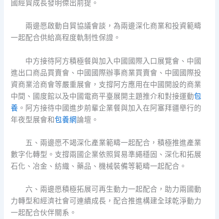
國經貿成長發明傑出前提。
兩邊愿啟動自貿協議會談，為兩邊深化商業和投資範疇
一起配合供給高程度軌制性保證。
中方接待阿方積極餐與加入中國國際入口展覽會、中國
進出口商品買賣會、中國國際辦事商業買賣會、中國國際投
資商業洽商會等嚴重展會，支撐阿方應用在中國開設的商業
中間、國度館以及中國電商平臺展開主題推介和對接運動
包
養
。阿方接待中國進步前輩企業餐與加入在阿塞拜疆舉行的
年夜型展會和
包養網
論壇。
五、兩邊愿不竭深化產業範疇一起配合，積極推進產業
數字化轉型。支撐兩國企業依照貿易準繩穩固、深化和拓展
石化、冶金、紡織、藥品、機械裝備等範疇一起配合。
六、兩邊愿積極拓展可再生動力一起配合，助力兩國動
力轉型和經濟社會可連續成長，配合推進構建全球乾淨動力
一起配合伙伴關系。