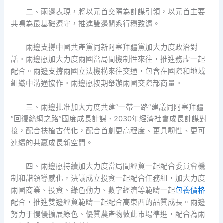
二、兩邊表現，將以元首交際為計謀引領，以元首主要
共鳴為最基礎遵守，推進雙邊關系行穩致遠。
兩邊支撐中國共產黨同新阿塞拜疆黨加大力度政治對
話。兩邊愿加大力度兩國當局間機制性來往，推進務虛一起
配合。兩邊支撐兩國立法機構來往交通，包含在國際和地域
組織中溝通協作。兩邊愿按期舉辦兩國交際部商量。
三、兩邊批准加大力度共建“一帶一路”建議同阿塞拜疆
“回復絲綢之路”國度成長計謀、2030年經濟社會成長計謀對
接，配合扶植古代化，配合首創更高程度、更具韌性、更可
連續的共贏成長新空間。
四、兩邊愿持續加大力度當局間經貿一起配合委員會機
制和諧領導感化，決議成立投資一起配合任務組，加大力度
兩國商業、投資、綠色動力、數字經濟等範疇一起
包養價格
配合，推進雙邊經貿範疇一起配合高東西的品質成長。兩邊
努力于慢慢擴展綠色、優質農產物彼此市場準進，配合為兩