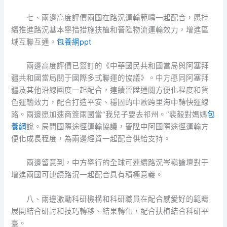
七、兩邊高度評價兩國在路況運輸範疇一起配合，愿持
續推進路況基本舉措措施扶植和晉陞物流運輸效力，增進區
域互聯互通。
包養網ppt
兩邊高度評價已簽訂的《中華國民共和國當局與阿塞拜
疆共和國當局關于國際多式聯運的協議》。中方愿同阿塞拜
疆及其他沿線國度一起配合，連續晉陞通關方便化程度和貨
色運輸效力，配合打造平安、穩固的中歐跨里海中轉快運線
路。兩邊愿加速商簽兩國當“我兒子要去祁州。”裴毅對媽媽
包
養網
說。局間國際途徑運輸協議，晉陞中阿國際途徑運輸方
便化成長程度，為兩邊經貿一起配合供給支持。
兩邊留意到，中方舉行的全球可連續路況岑嶺論壇對于
增進兩國可連續路況一起配合具有積極意義。
八、兩邊激勵科研機構和科研職員在配合感愛好的範疇
展開結合研討和技巧轉移、結果轉化，配合扶植結合科研平
臺。