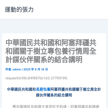
跳
運動的張力
至
主
要
內
容
中華國民共和國和阿塞拜疆共
和國關于樹立專包養行情周全
計謀伙伴關系的結合講明
作者:
admin
/
2025 年 9 月 16 日
requestId:68c84f887dc1d3.37769199.
中華國民共和國和
長期包養
阿塞拜疆共和國關于樹立周全計
謀伙伴關系的結合講明
應中華國民共和國主席習近平約請，阿塞拜疆共和國總