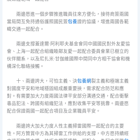
兩邊愿進一個步驟推進職員往來方便化，接待商簽兩國
當局間互免持通俗護照國民簽
包養
證的協議，增進兩國各範
疇交通一起配合。
兩邊支撐蓋達爾·阿利耶夫基金會同中國國民對外友愛協
會、上海一起配合組織睦鄰友愛一起配合委員會業已樹立的
伙伴關系，以及尼扎米·甘伽維國際中間同中方相干協會和機
構深化聯絡接觸。
十、兩邊誇大，可怕主義、決
包養網
裂主義和極端主義
對國度平安和地域穩固組成嚴重要挾，需求配合防范和應
對。有需要加大力度兩國法律平安部分溝通交通，配合衝擊
毒品犯法、跨國有組織犯法，應對收集平安等挑釁。兩邊愿
配合保證兩國一起配合項目及企業職員平安。
兩邊誇大加大力度人性主義掃雷國際一起配合的主要
性。阿方贊賞中方為其掃雷工作供給的支撐，中方愿持續經