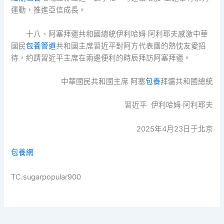
運動，推進亞信成長。
十八、阿塞拜疆共和國總統伊利哈姆·阿利耶夫感激中華
國民
包養管道
共和國主席習近平對阿方代表團的熱忱友愛招
待，約請習近平主席在兩邊便利的時辰拜訪阿塞拜疆。
中華國民共和國主席 阿塞
包養
拜疆共和國總統
習近平 伊利哈姆·阿利耶夫
2025年4月23日于北京
包養網
TC:sugarpopular900