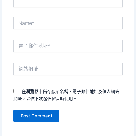
Name*
電
子
郵
件
網
地
站
址
網
*
址
在
瀏覽器
中儲存顯示名稱、電子郵件地址及個人網站
網址，以供下次發佈留言時使用。