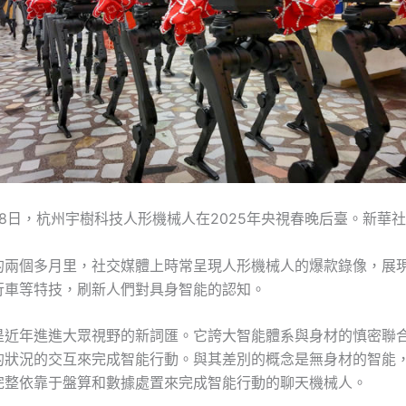
月28日，杭州宇樹科技人形機械人在2025年央視春晚后臺。新華
的兩個多月里，社交媒體上時常呈現人形機械人的爆款錄像，展
行車等特技，刷新人們對具身智能的認知。
是近年進進大眾視野的新詞匯。它誇大智能體系與身材的慎密聯
的狀況的交互來完成智能行動。與其差別的概念是無身材的智能
完整依靠于盤算和數據處置來完成智能行動的聊天機械人。