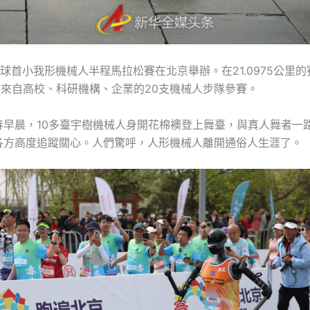
全球首小我形機械人半程馬拉松賽在北京舉辦。在21.0975公里
，來自高校、科研機構、企業的20支機械人步隊參賽。
春早晨，10多臺宇樹機械人身開花棉襖登上舞臺，與真人舞者一
各方高度追蹤關心。人們驚呼，人形機械人離開通俗人生涯了。