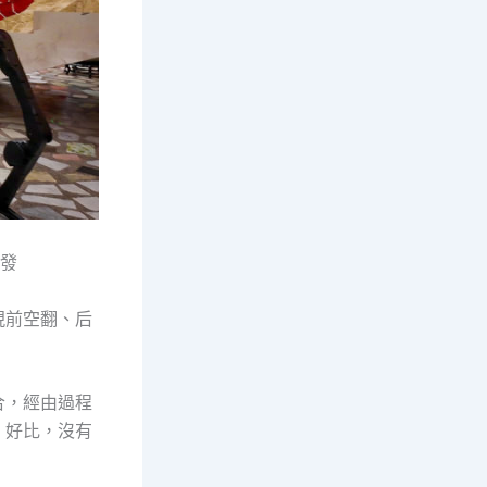
社發
現前空翻、后
合，經由過程
，好比，沒有