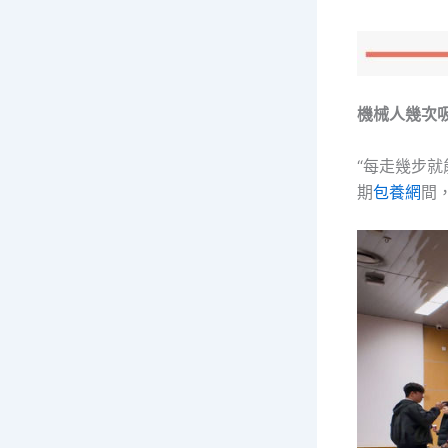
機械人幾次
“每走幾步
期
包養網
間