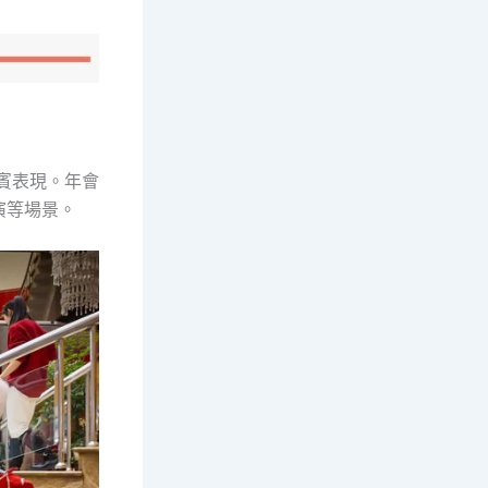
賓表現。年會
演等場景。