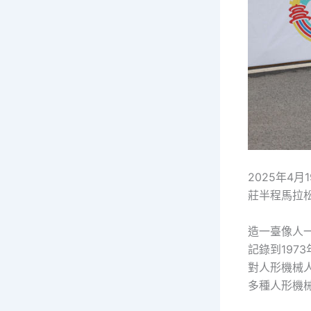
2025年4
莊半程馬拉
造一臺像人
記錄到197
對人形機械
多種人形機