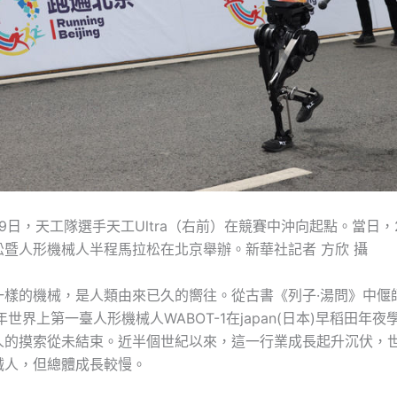
月19日，天工隊選手天工Ultra（右前）在競賽中沖向起點。當日，
松暨人形機械人半程馬拉松在北京舉辦。新華社記者 方欣 攝
一樣的機械，是人類由來已久的嚮往。從古書《列子·湯問》中偃師
3年世界上第一臺人形機械人WABOT-1在japan(日本)早稻田年
人的摸索從未結束。近半個世紀以來，這一行業成長起升沉伏，
械人，但總體成長較慢。