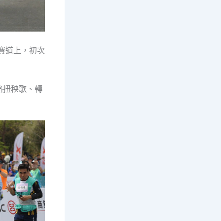
的賽道上，初次
路扭秧歌、轉