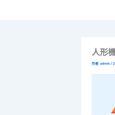
跳
至
主
要
內
容
人形
作者:
admin
/
2