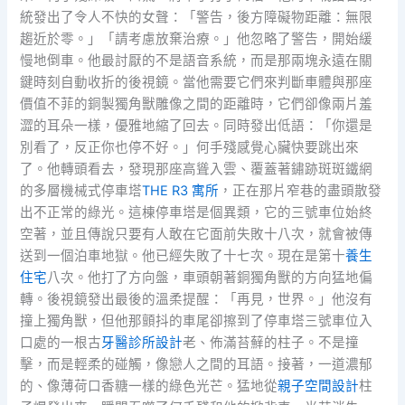
統發出了令人不快的女聲：「警告，後方障礙物距離：無限
趨近於零。」「請考慮放棄治療。」他忽略了警告，開始緩
慢地倒車。他最討厭的不是語音系統，而是那兩塊永遠在關
鍵時刻自動收折的後視鏡。當他需要它們來判斷車體與那座
價值不菲的銅製獨角獸雕像之間的距離時，它們卻像兩片羞
澀的耳朵一樣，優雅地縮了回去。同時發出低語：「你還是
別看了，反正你也停不好。」何手殘感覺心臟快要跳出來
了。他轉頭看去，發現那座高聳入雲、覆蓋著鏽跡斑斑鐵網
的多層機械式停車塔
THE R3 寓所
，正在那片窄巷的盡頭散發
出不正常的綠光。這棟停車塔是個異類，它的三號車位始終
空著，並且傳說只要有人敢在它面前失敗十八次，就會被傳
送到一個泊車地獄。他已經失敗了十七次。現在是第十
養生
住宅
八次。他打了方向盤，車頭朝著銅獨角獸的方向猛地偏
轉。後視鏡發出最後的溫柔提醒：「再見，世界。」他沒有
撞上獨角獸，但他那顫抖的車尾卻擦到了停車塔三號車位入
口處的一根古
牙醫診所設計
老、佈滿苔蘚的柱子。不是撞
擊，而是輕柔的碰觸，像戀人之間的耳語。接著，一道濃郁
的、像薄荷口香糖一樣的綠色光芒。猛地從
親子空間設計
柱