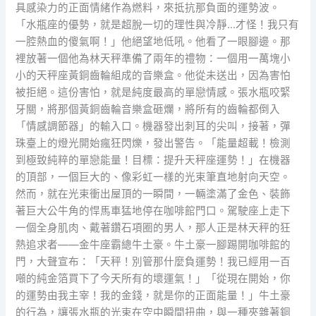
具感染力的正面情緒作為燃料，來抵抗那負面的運勢波。
「水瓶座的優勢，就是超脫一切的理性與冷靜…才怪！我只有
一腔熱血的傻氣啊！」他絕望地低吼。他看了一眼腳邊。那
裡放著一個他為林天秤準備了兩年的禮物：一個用一萬塊小
小的天秤座黃銅齒輪組成的音樂盒。他從未送出，因為害怕
被拒絕。這份害怕，就是純度最高的單戀情感。張水瓶咬緊
牙關，將那個黃銅齒輪音樂盒砸爛，將所有的齒輪都倒入
「情感調節器」的輸入口。機器發出刺耳的尖叫，接著，彈
珠臺上的燈光開始瘋狂閃爍，發出警告。「能量超載！檢測
到極致純粹的單戀能量！目標：提升天秤座運勢！」在機器
的頂部，一個巨大的、像彩虹一樣的光束筆直地射向天空。
然而，就在光束衝出屋頂的一瞬間，一輛塗滿了金色、裝飾
著巨大公牛角的悍馬車猛地停在咖啡館門口。駕駛座上走下
一個全身肌肉、戴著鑽石項圈的男人，那人正是林天秤的狂
熱追求者——金牛座霸總牛土豪。牛土豪一腳踢開咖啡館的
門，大聲宣布：「天秤！別管那什麼負運勢！我已經用一百
噸的純金箔買下了今天所有的壞運氣！」「從現在開始，你
的運勢由我主宰！我的金錢，就是你的正面能量！」牛土豪
的行為，讓張水瓶的光束在空中瞬間扭曲，與一種夾雜著銅