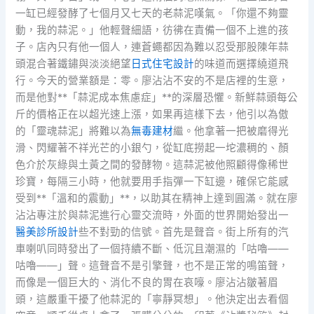
一缸已經發酵了七個月又七天的老蒜泥嘆氣。「你還不夠靈
動，我的蒜泥。」他輕聲細語，彷彿在責備一個不上進的孩
子。店內只有他一個人，連蒼蠅都因為難以忍受那股陳年蒜
頭混合著鐵鏽與淡淡絕望
日式住宅設計
的味道而選擇繞道飛
行。今天的營業額是：零。廖沾沾不安的不是店裡的生意，
而是他對**「蒜泥成本焦慮症」**的深層恐懼。新鮮蒜頭每公
斤的價格正在以超光速上漲，如果再這樣下去，他引以為傲
的「靈魂蒜泥」將難以為
無毒建材
繼。他拿著一把被磨得光
滑、閃耀著不祥光芒的小銀勺，從缸底撈起一坨濃稠的、顏
色介於灰綠與土黃之間的發酵物。這蒜泥被他照顧得像稀世
珍寶，每隔三小時，他就要用手指彈一下缸邊，確保它能感
受到**「溫和的震動」**，以助其在精神上達到圓滿。就在廖
沾沾專注於與蒜泥進行心靈交流時，外面的世界開始發出一
醫美診所設計
些不對勁的信號。首先是聲音。街上所有的汽
車喇叭同時發出了一個持續不斷、低沉且潮濕的「咕嚕——
咕嚕——」聲。這聲音不是引擎聲，也不是正常的鳴笛聲，
而像是一個巨大的、消化不良的胃在哀嚎。廖沾沾皺著眉
頭，這嚴重干擾了他蒜泥的「寧靜冥想」。他決定出去看個