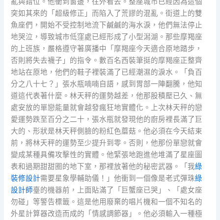
亂與錯位。他衝到窗邊，往外看去。整座城市已經因為這個
突如其來的「超級修正」而陷入了荒謬的混亂。街道上的雙
魚座們，開始不受控制地流下鹹鹹的海水淚，他們無法停止
地哭泣，導致城市低窪處已經形成了小型潟湖。那些摩羯座
的上班族，嚴格遵守著廣播中「摩羯座今天適合原地踏步，
否則將失去襪子」的指令。數百名西裝筆挺的摩羯座正整齊
地站在原地，他們的鞋子裡裝滿了已經潮濕的淚水。「負百
分之八十七？」張水瓶喃喃自語，感到胃部一陣翻騰，他知
道這代表著什麼。林天秤的運勢越差，他那股積壓已久、無
處安放的單戀能量就會越發瘋狂地實體化。上次林天秤的戀
愛運勢跌至百分之二十，張水瓶就發現他的廚房裡長滿了巨
大的、形狀是林天秤側臉的粉紅色蘑菇。他必須在今天結束
前，將林天秤的運勢至少提升到零。否則，他那份單戀就會
變成某種具備攻擊性的實體。他緊張地跑進他堆滿了星座圖
表和過期甜甜圈的地下室，那裡放著他的秘密武器。「我
綠
裝修設計
需要星象學輔助儀！」他衝到一個像是老式彈珠
綠
設計師
臺的機器前，上面貼滿了「巨蟹座已哭」、「處女座
勿碰」等警告標籤。這是他用廢棄的唱片機和一個不知名的
外星計算器改造而成的「情感調節器」。他必須輸入一種極