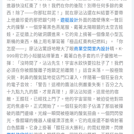
進器快沒紅棗了！快！我們在你的後院！別帶任何多餘的東
西！除了——你那缸蒜泥！」就在廖沾沾還在糾結要不要帶
上他最珍愛的那把銀勺時，
遊艇設計
外面的牆壁傳來一聲巨
大的撞擊。一個穿著黑色燕尾服、戴著太陽眼鏡的太空吉娃
娃，正從牆上的破洞鑽進來。它的背上揹著一個像是小型瓦
斯桶的東西，桶上用毛筆寫著「極品紅棗枸杞燃料」。「你
怎麼——」廖沾沾驚訝地瞪大了眼
商業空間室內設計
睛。K-
999用它的小短腿站得筆直，戴著白色手套的爪子優雅地一
揮：「沒時間了，沾沾先生！宇宙水餃快要拉肚子了！我們
必須在你被醋酸離子炮鎖定前離開！」話音未落，一股極致
尖銳、刺鼻的酸氣猛地從店門口灌入，伴隨著一個狂妄自大
的電子音效：「警告！這裡的醬油比例嚴重失衡！百分之九
十九點九九的醋，才是真理！」廖沾沾知道，這是他的宿
敵，王醋狂，已經找上門了。他的宇宙冒險，被迫從他對蒜
泥的焦慮中，正式開始了。一個狂妄的影子佔滿了那扇被撞
破的牆門邊緣，光線一瞬間被極端的酸氣扭曲。一個閃閃發
光、像醋罐的機器人緩緩漂浮進來，它的底座還不斷噴射著
白色醋霧。它身上掛著「醋狂派大勝利」的霓虹燈牌，閃爍