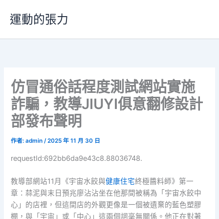
跳
運動的張力
至
主
要
內
容
仿冒通俗話程度測試網站實施
詐騙，教導JIUYI俱意翻修設計
部發布聲明
作者:
admin
/
2025 年 11 月 30 日
requestId:692bb6da9e43c8.88036748.
教導部網站11月《宇宙水餃與
健康住宅
終極醬料師》第一
章：蒜泥與末日預兆廖沾沾坐在他那間被稱為「宇宙水餃中
心」的店裡，但這間店的外觀更像是一個被遺棄的藍色塑膠
棚，與「宇宙」或「中心」這兩個詞毫無關係。他正在對著