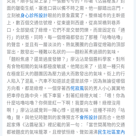
究竟，順手從桌上拿了一張髒兮兮的，印著《沾醬秘笈》封
面的皺衛生紙，塞進口袋以備不時之需。他一腳踏出店門，
立刻被
身心診所設計
眼前的景象震驚了。整條城市的主幹道
上，數百個交通信號燈，從東邊到西邊，從高架橋到巷弄
口，全部變成了綠燈。它們不是交替閃爍，而是固定在「通
行」的狀態，同時，每一個燈箱都發出了那種「咕嚕咕嚕」
的聲音，並且有一層淡淡的、熱氣騰騰的白霧從燈箱的頂部
冒出，散發出一種難以名狀的——麵粉蒸煮過頭的氣味。
「麵粉焦慮？還是過度發酵？」廖沾沾是個醬料學家，對所
有食物相關的氣味都極度敏感。他聞出來了，這是一種只有
在極度巨大的麵團因為壓力過大而散發出的氣味。街上的行
人陷入了混亂。汽車不知道該走還是該停，因為無論從哪個
方向看，都是綠燈。一個穿著西
侘寂風
裝的男人小心翼翼地
把車停在路中央，搖下車窗，對著紅綠燈大喊：「喂！你為
什麼咕嚕咕嚕？你倒是紅一下啊！我要向左轉！綠燈沒用
啊！」廖沾沾感覺到一陣心悸。這種氣味，這種不祥的「咕
嚕」聲，與他兒時聽到的家傳預言不
會所設計
謀而合。他想
起家傳《沾醬秘笈》裡記載的第一句：「當世間萬物的交通
都被麵皮的氣味籠罩，且燈號恒綠、聲如湯沸
民生社區室內