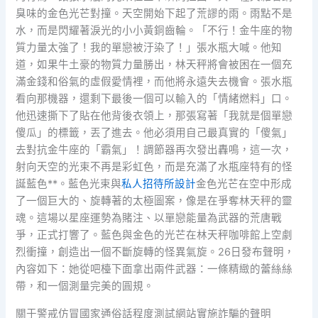
臭味的金色光芒對撞。天空開始下起了荒謬的雨。雨點不是
水，而是閃耀著淚光的小小黃銅齒輪。「不行！金牛座的物
質力量太強了！我的單戀被汙染了！」張水瓶大喊。他知
道，如果牛土豪的物質力量勝出，林天秤將會被困在一個充
滿金錢和俗氣的虛假愛情裡，而他將永遠失去機會。張水瓶
看向那機器，還剩下最後一個可以輸入的「情緒燃料」口。
他迅速撕下了貼在他背後衣領上，那張寫著「我就是個單戀
傻瓜」的標籤，丟了進去。他必須用自己最真實的「傻氣」
去對抗金牛座的「霸氣」！調節器再次發出轟鳴，這一次，
射向天空的光束不再是彩虹色，而是充滿了水瓶座特有的怪
誕藍色**。藍色光束與
私人招待所設計
金色光芒在空中形成
了一個巨大的、旋轉著的太極圖案，像是在爭奪林天秤的靈
魂。這場以星座運勢為賭注、以單戀能量為武器的荒唐戰
爭，正式打響了。藍色與金色的光芒在林天秤咖啡館上空劇
烈衝撞，創造出一個不斷旋轉的怪異氣旋。26日發布聲明，
內容如下：她從吧檯下面拿出兩件武器：一條精緻的蕾絲絲
帶，和一個測量完美的圓規。
關于警戒仿冒國家通俗話程度測試網站實施詐騙的聲明