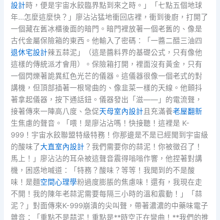
設計
時，便是宇宙水餃臨界點到來之時。」「七點五個地球
年…怎麼這麼快？」廖沾沾猛地衝回店裡，衝到後廚，打開了
一個藏在舊冰櫃後面的暗門。暗門裡放著一個老舊的、像是
古代金屬保險箱的東西。他輸入了密碼：「一醬二醋三油四
退休宅設計
辣五蒜泥」（這是醬料界的基礎公式，只有像他
這樣的傳統派才會用）。保險箱打開，裡面沒有黃金，只有
一個閃爍著詭異紅色光芒的儀器。這儀器很像一個老式的對
講機，但頂部插著一根彎曲的、像韭菜一樣的天線。他顫抖
著拿起儀器，按下通話鈕。儀器發出「滋——」的電流聲，
接著傳來一陣高八度、急促
天母室內設計
且充滿養
老屋翻新
生焦慮的聲音。「喂！是廖沾沾嗎！快接聽！這裡是 K-
999！宇宙水餃聯盟特級特務！你那邊是不是已經聞到宇宙級
的酸味了
大直室內設計
？我們需要你的蒜泥！你被徵召了！
馬上！」廖沾沾的耳朵被這聲音震得嗡嗡作響，他捏著對講
機，困惑地喊道：「特務？酸味？等等！我聞到的不是酸
味！是麵
空間心理學
粉過度膨脹的焦慮味！還有，我現在走
不開！我的陳年老蒜泥需要每隔三小時的溫和震動！」「蒜
泥？」對面傳來K-999崩潰的尖叫聲，帶著濃濃的中藥味電子
雜音：「重點不是蒜泥！重點是**時空正在彎曲！**我們的推