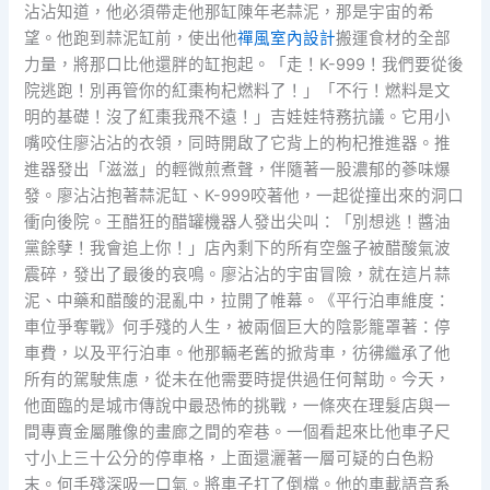
沾沾知道，他必須帶走他那缸陳年老蒜泥，那是宇宙的希
望。他跑到蒜泥缸前，使出他
禪風室內設計
搬運食材的全部
力量，將那口比他還胖的缸抱起。「走！K-999！我們要從後
院逃跑！別再管你的紅棗枸杞燃料了！」「不行！燃料是文
明的基礎！沒了紅棗我飛不遠！」吉娃娃特務抗議。它用小
嘴咬住廖沾沾的衣領，同時開啟了它背上的枸杞推進器。推
進器發出「滋滋」的輕微煎煮聲，伴隨著一股濃郁的蔘味爆
發。廖沾沾抱著蒜泥缸、K-999咬著他，一起從撞出來的洞口
衝向後院。王醋狂的醋罐機器人發出尖叫：「別想逃！醬油
黨餘孽！我會追上你！」店內剩下的所有空盤子被醋酸氣波
震碎，發出了最後的哀鳴。廖沾沾的宇宙冒險，就在這片蒜
泥、中藥和醋酸的混亂中，拉開了帷幕。《平行泊車維度：
車位爭奪戰》何手殘的人生，被兩個巨大的陰影籠罩著：停
車費，以及平行泊車。他那輛老舊的掀背車，彷彿繼承了他
所有的駕駛焦慮，從未在他需要時提供過任何幫助。今天，
他面臨的是城市傳說中最恐怖的挑戰，一條夾在理髮店與一
間專賣金屬雕像的畫廊之間的窄巷。一個看起來比他車子尺
寸小上三十公分的停車格，上面還灑著一層可疑的白色粉
末。何手殘深吸一口氣。將車子打了倒檔。他的車載語音系