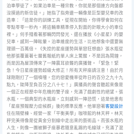
泊車學徒了。如果泊車是一種宗教，你就是那個連方向盤都
沒摸過的新信徒。」她指了指旁邊一輛像是巨型嬰兒車的改
造車：「這是你的訓練工具，從現在開始，你得學會如何在
零點零零一秒內，將這輛車精準停入對面的針眼大小的車位
裡。」何手殘看著那輛閃閃發光、還在播放《小星星》的嬰
兒車，感到一陣眩暈。泊車維度的生活，比他想象中還要無
理頭一百萬倍。《失控的星座運勢與單戀狂想曲》張水瓶從
他那張覆蓋著七層舊報紙的單人床上驚醒，不是因為鬧鐘，
而是因為屋頂傳來了一陣震耳欲聾的廣播聲。「緊急！緊
急！今日星座運勢超級大修正！所有天秤座請注意！由於月
球剛剛打了一個噴嚏，您的戀愛機率從昨日的百分之九十九
點九，陡降至負百分之八十七！」廣播員的聲音聽起來像是
一個正在經歷中年危機的雙子座，充滿了戲劇性的絕望。張
水瓶，一個典型的水瓶座，立刻感到一陣恐慌，這是他患有
「星座預報壓力症候群」後的標準反應。他單戀著
客變設計
住在隔壁棟、經營一家「平衡美學」咖啡館的林天秤。林天
秤完美得像是從黃金分割線中走出來的藝術品。而張水瓶的
人生，則像一團被獅子座暴君隨意亂踢的毛線球，充滿了混