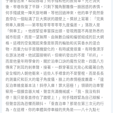
子爆發出來，瞬間吞噬了何手殘和他的掀背車。光芒消失
後，窄巷恢復了平靜，只剩下獨角獸雕像一臉困惑的表情。
何手殘感覺一陣天旋地轉，等他回過神來，他的車子竟然垂
直停在一個貼滿了巨大獎狀的牆壁上。獎狀上寫著：「完美
倒車入庫獎——第零點零零零零零九度偏差。」落款人是
「倒車王」。他趕緊從車窗探出頭，發現周圍不再是熟悉的
城市街道，而是一望無際、由無數白線和編號組成的巨大網
格。這裡的空氣聞起來像是新買的輪胎和劣質香水的混合
物，而重力似乎是隨機變化的，有時感覺很重，有時像漂浮
在游泳池裡。他試圖按喇叭，但喇叭發出的不是「叭叭」，
而是他童年時學會的、關於泊車口訣的魔性兒歌。四面八方
傳來了刺耳的剎車聲，接著，一群穿著反光背心和戴著白色
安全帽的人朝他衝來。這些人手裡拿的不是警棍，而是長長
的測量尺和巨大的電子角度儀，臉上的表情極度嚴肅。「違
反泊車維度基本法！斜停入庫！罪大惡極！」領頭的泊車警
察用一個擴音器大喊，聲音充滿機械感。「我、我沒有斜
停！我只是垂直停在了牆壁上！」何手殘趕緊為自己辯解，
但聲音因為恐懼而顫抖。「垂直泊車？那是在第三次元的行
為，在這裡，你的車體與停車線的夾角是——八十九點七