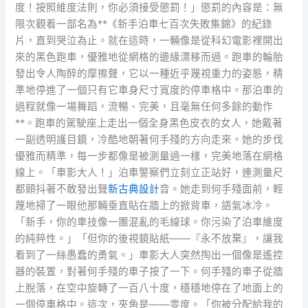
度！按照維度法則，你必須接受懲罰！」懲罰的內容是：無
限次觀看一部名為**《新手泊車七百次失敗集錦》的紀錄
片，直到哭泣為止。就在這時，一輛像是從科幻電影裡開出
來的黑色跑車，優雅地從網格的邊緣漂移而過。跑車的輪胎
發出令人陶醉的摩擦聲，它以一種近乎蔑視重力的姿態，精
準地停進了一個只有它車身尺寸寬度的停車格中。那泊車的
過程就像一場舞蹈，流暢、完美，且毫無任何多餘的動作
**。跑車的駕駛座上走出一個全身黑色皮衣的女人，她戴著
一副透明護目鏡，冷酷地朝著何手殘的方向走來。她的步伐
優雅而精準，每一步都像是被測量過一樣，完美地落在網格
線上。「車影大人！」泊車警察們立刻立正站好，連測量尺
都顫抖著不敢發出聲
新古典設計
音。她走到何手殘面前，輕
蔑地掃了一眼他那輛垂直貼在牆上的掀背車，語氣冰冷。
「新手，你的車技像一團混亂的毛線球。你污染了泊車維度
的純粹性。」「但你的後視鏡貼紙——『永不放棄』，讓我
看到了一絲愚蠢的勇氣。」車影大人突然掏出一個像是遙控
器的裝置，對著何手殘的車子按了一下。何手殘的車子從牆
上脫落，在空中旋轉了一百八十度，穩穩地停在了地面上的
一個停車格中。這次，夾角是——零度。「你被分配給我的