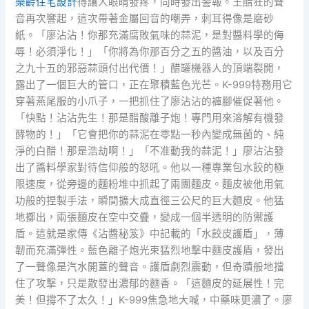
樂齡住宅設計
得讓人眼睛發疼，同時發出警報。王醋狂的聲
音再次響起，這次帶著金屬回音的嘲弄，刺耳得像是磨砂
紙。「廖沾沾！你那充滿腐敗氣味的蒜泥，是對醬料學的侮
辱！必須淨化！」「你將為你那百分之五的醬油，以及百分
之九十五的邪惡蒜頭付出代價！」醋罐機器人的頂端裂開，
露出了一個巨大的管口，正在聚積藍色光芒。K-999特務用它
穿著燕尾服的小爪子，一把抓住了廖沾沾的褲腳催促著他。
「快點！沾沾先生！那是醋酸離子炮！專門用來溶解有機發
酵物的！」「它會把你的蒜泥在零點一秒內變成無菌的、純
淨的白醋！那是浩劫啊！」「不准動我的蒜泥！」廖沾沾發
出了醬料學家對待信仰般的怒吼。他以一種專業包水餃的極
限速度，從旁邊的麵粉堆中抓起了兩團麵皮。麵皮被他用氣
功般的捏製手法，瞬間擴大成直徑三公尺的巨大麵皮。他猛
地擲出，兩張麵皮在空中交疊，變成一個半透明的防禦護
盾。這就是家傳《沾醬秘笈》中記載的「水餃皮護盾」，薄
韌而充滿彈性。藍色離子炮光束猛烈地擊中麵皮護盾，發出
了一聲像是汽水開蓋的聲音。護盾劇烈震動，但奇蹟般地擋
住了攻擊，只是散發出濃郁的麵香。「這麵皮的延展性！完
美！但撐不了太久！」K-999焦急地大喊，中藥味更濃了。廖