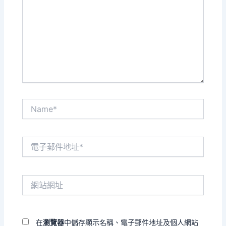
裡
輸
入
內
容...
Name*
電
子
郵
件
網
地
站
址
網
*
址
在
瀏覽器
中儲存顯示名稱、電子郵件地址及個人網站