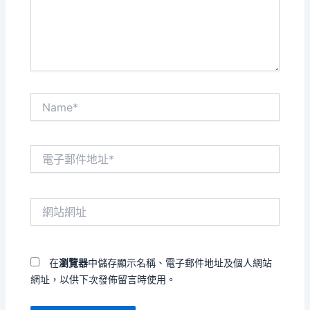
內
容...
Name*
電
子
郵
件
網
地
站
址
網
*
址
在
瀏覽器
中儲存顯示名稱、電子郵件地址及個人網站
網址，以供下次發佈留言時使用。