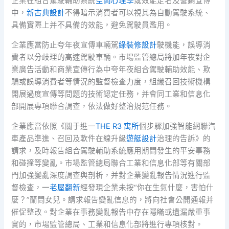
企業在組合駕駛輔助系統
空間心理學
或效能定名及營銷宣傳
中，
新古典設計
不得暗示消費者可以視其為自動駕駛系統、
具備實際上并不具備的效能，避免駕駛員濫用。
企業應當防止夸年夜宣傳車輛駕
綠裝修設計
駛機能，誤導消
費者以分歧理的高速駕駛車輛。市場監管總局將加年夜對企
業廣告活動和商業宣傳行為中夸年夜組合駕駛輔助效能、欺
騙或誤導消費者等情況的監督檢查力度，組織召回技術機構
開展過度宣傳等問題的技術認定任務，并會同工業和信息化
部開展專項聯合調查，依法做好整治規范任務。
企業應當依照《關于進一
THE R3 寓所
個步驟加強智能網聯汽
車產品準進、召回及軟件在線升級
遊艇設計
治理的告訴》的
請求，及時報告組合駕駛輔助系統應用期間發生的平安事務
和碰撞等變亂。市場監管總局聯合工業和信息化部等有關部
門加強變亂深度調查與剖析，并對企業變亂報告情況進行監
督檢查，一
老屋翻新
經發現企業未按“你在生氣什麼，害怕什
麼？”蘭問女兒。請求報告變亂信息的，將向社會公開通報并
催促整改。對企業在事務變亂報告中存在隱瞞或遺漏嚴重事
實的，市場監管總局、工業和信息化部將進行專項核對。