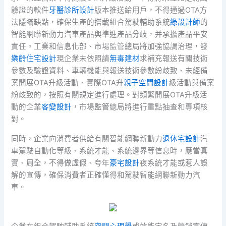
驗證的軟件
牙醫診所設計
版本推送給用戶，不得通過OTA方
法隱瞞缺點，確保生產的搭載組合駕駛輔助系統
綠設計師
的
智能網聯新動力汽車產品與準進產品分歧，并承擔產品平安
責任。工業和信息化部、市場監管總局將加強協調治理，發
樂齡住宅設計
現企業未依照請
無毒建材
求補充報送有關技術
參數及驗證資料、車輛機能與報送技術參數紛歧致、未經備
案開展OTA升級活動、實際OTA升
親子空間設計
級活動與備案
紛歧致的，按照有關規定進行處理。對頻繁開展OTA升級活
動的企業
客變設計
，市場監管總局將進行重點抽查和專項核
對。
同時，企業向消費者供給有關智能網聯新動力
退休宅設計
汽
車駕駛自動化等級、系統才能、系統邊界等信息時，應當真
實、周全，不得做虛假、夸年
豪宅設計
夜系統才能或惹人誤
解的宣傳，確保消費者正確懂得和駕駛智能網聯新動力汽
車。