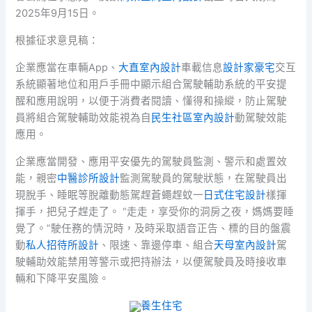
2025年9月15日。
根據征求意見稿：
企業應當在車輛App、
大直室內設計
車載信息
設計家豪宅
交互
系統顯著地位和用戶手冊中顯示組合駕駛輔助系統的平安提
醒和應用說明，以便于消費者閱讀、懂得和操縱，防止駕駛
員將組合駕駛輔助效能視為自
民生社區室內設計
動駕駛效能
應用。
企業應當開發、應用平安優先的駕駛員監測、警示和處置效
能，親密
中醫診所設計
監測駕駛員的駕駛狀態，在駕駛員出
現脫手、睡眠等脫離動態駕趕蒼蠅趕蚊一
日式住宅設計
樣揮
揮手，把兒子趕走了。 “走走，享受你的洞房之夜，媽媽要睡
覺了。”駛任務的情況時，及時采取語音正告、標的目的盤震
動
私人招待所設計
、限速、靠邊停車、組合
天母室內設計
駕
駛輔助效能禁用等警示或把持辦法，以便駕駛員及時接收車
輛和下降平安風險。
養生住宅