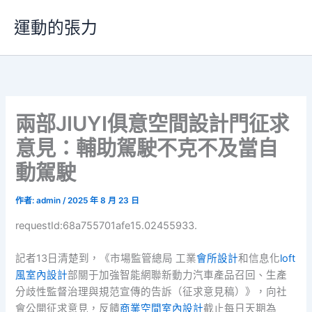
跳
運動的張力
至
主
要
內
容
兩部JIUYI俱意空間設計門征求
意見：輔助駕駛不克不及當自
動駕駛
作者:
admin
/
2025 年 8 月 23 日
requestId:68a755701afe15.02455933.
記者13日清楚到，《市場監管總局 工業
會所設計
和信息化
loft
風室內設計
部關于加強智能網聯新動力汽車產品召回、生產
分歧性監督治理與規范宣傳的告訴（征求意見稿）》，向社
會公開征求意見，反饋
商業空間室內設計
截止每日天期為