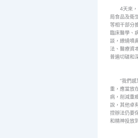
4天來，梁
局食品及衛
等相干部分
臨床醫學、
談，繚繞噴
法、醫療資
普遍切磋和
“我們感到
重，應當放
病，削減重
說，其他卓
控辦法仍要
和精神投放