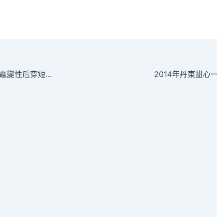
品甜心寶貝一包養網德模范劉霆變性后穿短裙受訪 稱曾與導演接觸