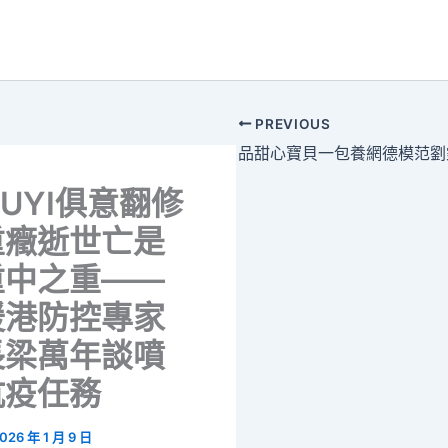
PREVIOUS
IUYI俱意翻修
重癥逝世亡是
重中之重——
援港防控專家
長梁萬年談噴
抗疫任務
026 年 1 月 9 日