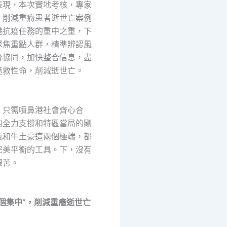
表現，本次實地考核，專家
，削減重癥患者逝世亡案例
港抗疫任務的重中之重，下
聚焦重點人群，精準辨認風
分協同，加快整合信息，盡
拯救性命，削減逝世亡。
只需噴鼻港社會齊心合
的全力支撐和特區當局的剛
瓶和牛土豪這兩個極端，都
完美平衡的工具。下，沒有
艱苦。
四個集中”，削減重癥逝世亡