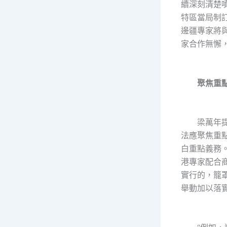
續深刻清楚
特區當局制
邊疆專家將
家合作無懈
聚焦重
梁萬年提出
法應聚焦重
白重點義務
港專家配合
實行的，籠
舉動加以落