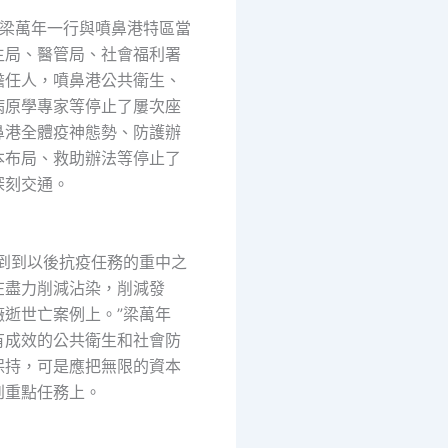
萬年一行與噴鼻港特區當
生局、醫管局、社會福利署
擔任人，噴鼻港公共衛生、
病原學專家等停止了屢次座
鼻港全體疫神態勢、防護辦
本布局、救助辦法等停止了
深刻交通。
到以後抗疫任務的重中之
在盡力削減沾染，削減發
癥逝世亡案例上。”梁萬年
有成效的公共衛生和社會防
保持，可是應把無限的資本
到重點任務上。