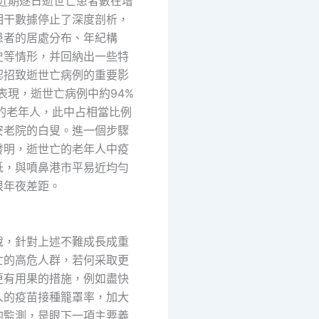
期逐日逝世亡患者數在增
相干數據停止了深度剖析，
患者的居處分布、年紀構
史等情形，并回納出一些特
認招致逝世亡病例的重要影
表現，逝世亡病例中約94%
上的老年人，此中占相當比例
安老院的白叟。進一個步驟
發明，逝世亡的老年人中疫
低，與噴鼻港市平易近均勻
很年夜差距。
針對上述不難成長成重
亡的高危人群，若何采取更
更有用果的措施，例如盡快
人的疫苗接種籠罩率，加大
的監測，是眼下一項主要義