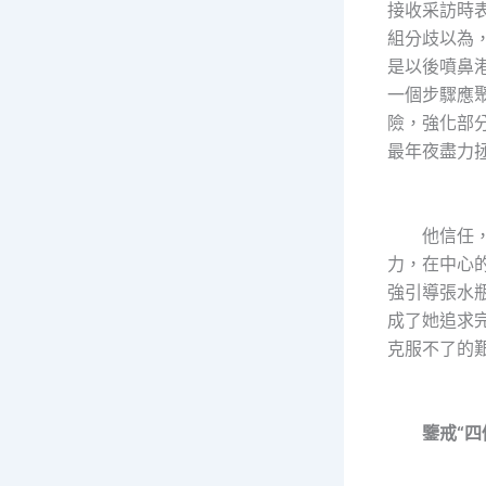
接收采訪時
組分歧以為
是以後噴鼻
一個步驟應
險，強化部
最年夜盡力
他信任，
力，在中心
強引導張水
成了她追求
克服不了的
鑒戒“