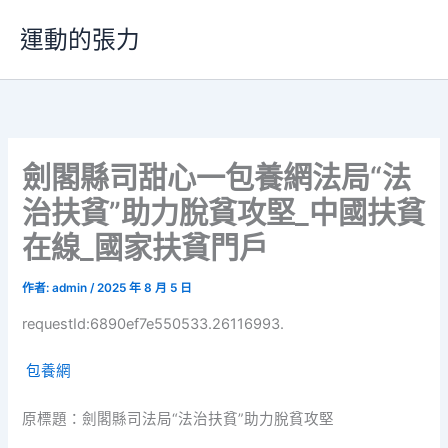
跳
運動的張力
至
主
要
內
容
劍閣縣司甜心一包養網法局“法
治扶貧”助力脫貧攻堅_中國扶貧
在線_國家扶貧門戶
作者:
admin
/
2025 年 8 月 5 日
requestId:6890ef7e550533.26116993.
包養網
原標題：劍閣縣司法局“法治扶貧”助力脫貧攻堅