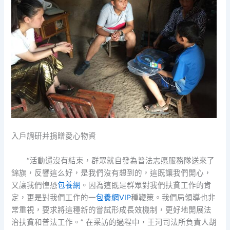
入戶調研并捐贈愛心物資
“活動還沒有結束，群眾就自發為普法志愿服務隊送來了
錦旗，反響這么好，是我們沒有想到的，這既讓我們開心，
又讓我們惶恐
包養網
。因為這既是群眾對我們扶貧工作的肯
定，更是對我們工作的一
包養網VIP
種鞭策。我們局領導也非
常重視，要求將這種新的嘗試形成長效機制，更好地開展法
治扶貧和普法工作。” 在采訪的過程中，王河司法所負責人胡