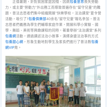
正值暑期，針對貧困家庭因殘、因病
包養意思
喪失勞動
力，或主要“勞動力”外出務工而導致普遍存在“留守兒童”的難
題，普法志愿者們集中組織開展“快樂學校，法治講堂”夏令營
活動，吸引了1
包養俱樂部
40余名“留守兒童”報名參加，普法
志愿者們義務為學生們輔導家庭作業，開展科學小實驗、國
學、舞蹈、美術等興趣課程的同時，著重舉辦“法治講堂”系列
包養網
活動，通過講述法治小故事，演繹身邊法治事的方式
包養甜心網
，形象生動地對學生及家長們進行了普法教
包養
網VIP
育。