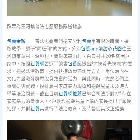
群眾為王河鎮普法志愿服務隊送錦旗
包養金額
普法志愿者們還充分利
包養
用有限的時間，采
取教學、調研“兩班倒”的方式，分別
包養app
前
甜心花園
往王
河鎮南華村、深埡村，開封鎮高山村、白云村共20名貧困戶
家中，按照
包養網
習近平總書
包養
記提出的“扶貧先扶志”的要
求，通過法治教育、提供扶持政策咨詢等方式，用法治內在
文化力量激發群眾脫貧致富的活力。與此同時，志愿者們注
重調研與實踐，摸排農村家庭暴力現象和適齡兒童未及時入
學等法治問題。截止目前
包養網推薦
已聯合司法所對7戶存在
家庭暴力的當事人，4戶耽誤適齡兒童上學的家長提出了嚴厲
批評，并對
包養
其進行了法治教育，及時督促其改正錯誤。