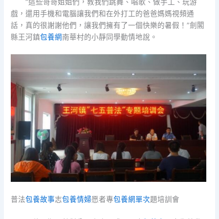
“這些哥哥姐姐們，教我們跳舞、唱歌、做手工、玩游
戲，還用手機和電腦讓我們和在外打工的爸爸媽媽視頻通
話，真的很謝謝他們，讓我們擁有了一個快樂的暑假！”劍閣
縣王河鎮
包養網
南華村的小靜同學動情地說。
普法
包養故事
志
包養情婦
愿者專
包養網單次
題培訓會