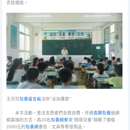
吉這樣說。
王河司
包養留言板
法所“法治講堂”
本次活動，普法志愿者們全程自費，并通
長期包養
過網
絡募捐的方式，為20名
包養網單次
“困境兒童”捐贈了價值
2000元的
包養網
書包、文具等學習用品。