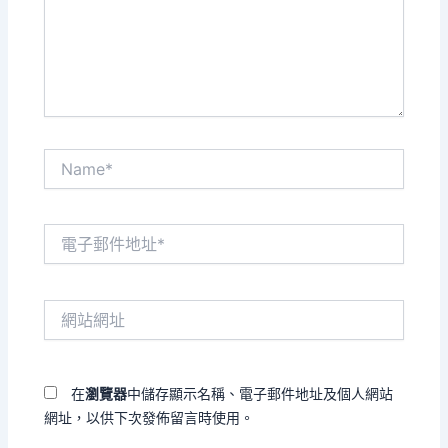
入
內
容...
Name*
電
子
郵
件
網
地
站
址
網
*
址
在
瀏覽器
中儲存顯示名稱、電子郵件地址及個人網站
網址，以供下次發佈留言時使用。