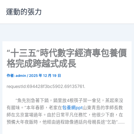
跳
運動的張力
至
主
要
內
容
“十三五”時代數字經濟專包養價
格完成跨越式成長
作者:
admin
/
2025 年 12 月 19 日
requestId:694428f3bc5902.69135761.
“魚先別急著下鍋，鍋里放4根筷子架一會兒，蒸起來沒
有腥味。”本年春節，老家在
包養網ppt
山東青島的李師長教
師在北京當場過年。由於日常平凡任務忙，他很少下廚，在
預備大年夜飯時，他經由過程錄像通話向母親長途“乞助”……