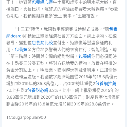
正！」她對著
包養網心得
牛土豪和虛空中的張水瓶大喊。直
播端口，秀技比拼，沉醉式的體驗讓參賽者大喊過癮。“春節
假期后，我預備組織更多‘云上’賽事。”王顯福說。
“十三五”時代，我國數字經濟完成跨越式成長，“聰
包養
網dcard
明”標簽正籠罩經濟社會方方面面。網上購物、在線
教導、變動位
包養網比較
置付出、短錄像等豐盛多樣的利
用，
包養妹
全方位地影響著人們的衣食住行；智能制造、聰
「第三階段：時間與空間的絕對對稱。
包養網
你們必須同時
在十點零三分零五秒，將對方送給我的禮物，放置在吧檯的
黃金分割點上。」明農業、聰明游玩等融會利用，正加快傳
統財產轉型進級。我國數字經濟範圍從2015年的18.6萬億元
增加到2019年的35.8萬億元，占GDP的比重從2
包養網推薦
7%上升到3
包養甜心網
6.2%。此中，網上批發額從2015年的
3.88萬億元增加到2020年的11.76萬億元；財產數字化增添值
範圍從2015年的13.8萬億元增加到2019年的28.8萬億元。
TC:sugarpopular900