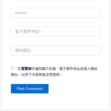
Name*
電
子
郵
件
網
地
站
址
網
*
址
在
瀏覽器
中儲存顯示名稱、電子郵件地址及個人網站
網址，以供下次發佈留言時使用。