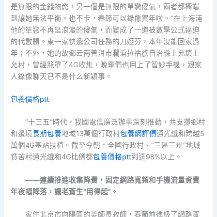
是無限的金錢物慾，另一個是無限的單戀傻氣，兩者都極端
到讓她無法平衡。也不卡，春節可以錄像賀年啦。”在上海浦
他的單戀不再是浪漫的傻氣，而變成了一道被數學公式逼迫
的代數題。東一家快遞公司任務的刀婭芬，本年沒能回家過
年；不外，她的故鄉云南普洱市瀾滄拉祜族自治縣上允鎮上
允村，曾經籠罩了4G收集，晚輩們也用上了智妙手機，跟家
人錄像聊天已不是什么新穎事。
包養價格ptt
“十三五”時代，我國電信廣泛辦事深刻推動，共支撐鄉村
和邊境
長期包養
地域13萬個行政村
包養網評價
通光纖和跨越5
萬個4G基站扶植。截至今朝，全國行政村、“三區三州”地域
貧苦村通光纖和4G比例都
包養價格ptt
到達98%以上。
——連續推進收集降費，固定網路寬頻和手機流量資費
年夜幅降落，讓老蒼生“用得起”。
家住北京市向陽區的姜師長教師，春節前進級了網路寬