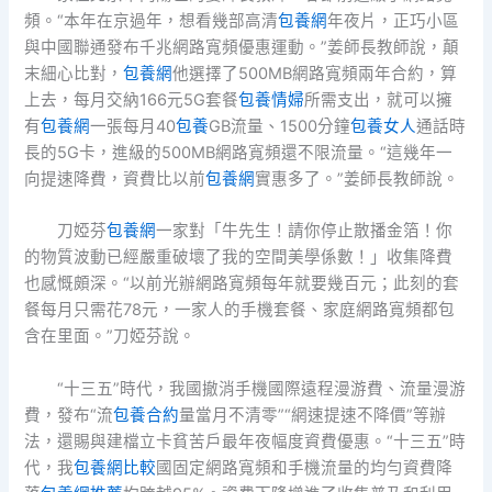
頻。“本年在京過年，想看幾部高清
包養網
年夜片，正巧小區
與中國聯通發布千兆網路寬頻優惠運動。”姜師長教師說，顛
末細心比對，
包養網
他選擇了500MB網路寬頻兩年合約，算
上去，每月交納166元5G套餐
包養情婦
所需支出，就可以擁
有
包養網
一張每月40
包養
GB流量、1500分鐘
包養女人
通話時
長的5G卡，進級的500MB網路寬頻還不限流量。“這幾年一
向提速降費，資費比以前
包養網
實惠多了。”姜師長教師說。
刀婭芬
包養網
一家對「牛先生！請你停止散播金箔！你
的物質波動已經嚴重破壞了我的空間美學係數！」收集降費
也感慨頗深。“以前光辦網路寬頻每年就要幾百元；此刻的套
餐每月只需花78元，一家人的手機套餐、家庭網路寬頻都包
含在里面。”刀婭芬說。
“十三五”時代，我國撤消手機國際遠程漫游費、流量漫游
費，發布“流
包養合約
量當月不清零”“網速提速不降價”等辦
法，還賜與建檔立卡貧苦戶最年夜幅度資費優惠。“十三五”時
代，我
包養網比較
國固定網路寬頻和手機流量的均勻資費降