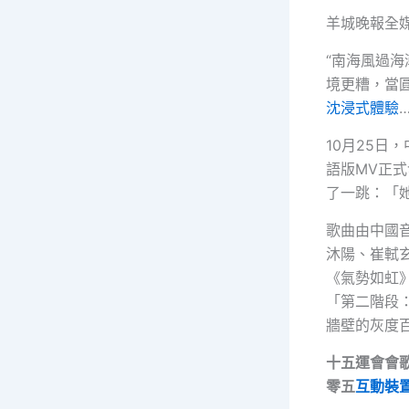
羊城晚報全媒
“南海風過海
境更糟，當
沈浸式體驗
10月25日
語版MV正
了一跳：「
歌曲由中國
沐陽、崔軾
《氣勢如虹
「第二階段
牆壁的灰度
十五運會會
零五
互動裝