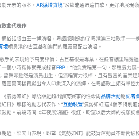
粵劇元素的版本，
AR擴增實境
“盼望能通過這首歌，更好地展現
志歌曲代表作
》通俗話版由王一博演唱，粵語版則邀約了粵港澳三地歌手——
實境
噴鼻港的古巨基和澳門的羅嘉豪配合演唱。
位歌手的表現給予高度評價：古巨基很是專業，在錄音棚里唱幾遍
了一個小時擺佈就完成錄音
FRP
，“他負責唱第一句，那種氣力感
”；曾舜晞雖然是演員出生，但演唱實力很棒，且有豐富的音樂經
；羅嘉豪同樣貢獻出令人印象深入的演繹，在粵語歌上頗有掌控
，《氣勢如虹》粵語版能超出體育賽事的性命周
品牌活動
期
記者
《紅日》那樣的勵志代表作。“
互動裝置
‘氣勢如虹’這4個字特別
願鼓勵。前段時間《年夜展鴻圖》很紅，盼望以后大師的祝願詞會
幕期近，梁天山表現，盼望《氣勢如虹》能鼓舞運動員不斷衝破