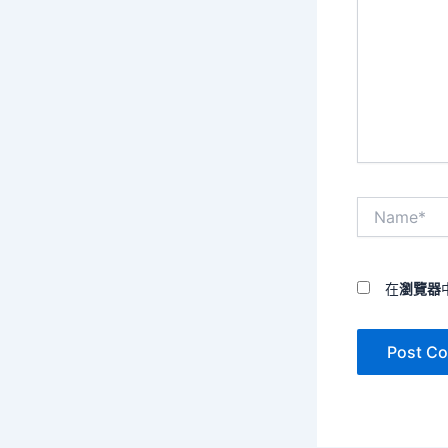
裡
輸
入
內
容...
Name*
在
瀏覽器