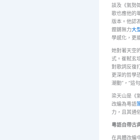
談及《氣勢
歌也應他的
版本。他認
鏗鏘無力
大
學感化，更
她對著天空
式。崔軾玄
對歌詞反復
更深的哲學
潮動”，“這
梁天山是《
改編為粵語
力，且其通
粵語自帶古
在具體改編