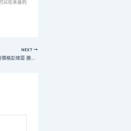
可以在本身的
NEXT
“新空下”亞軍專包養價格彭煒茵 勝利轉戰《決戰好聲》