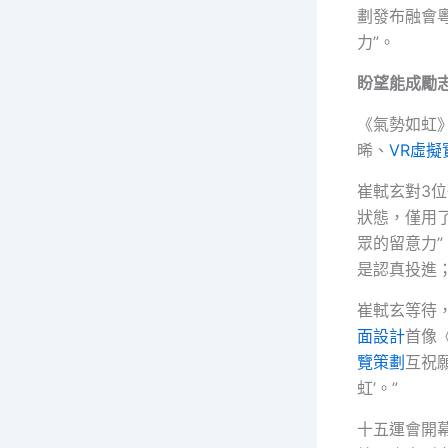
劃發布融會
力”。
盼望能成勵
《氣勢如虹
晞、
VR虛擬
崔軾玄對3
狀態，僅用
眾的留意力
是認真投進
崔軾玄等待
面設計
首像
覽策劃
互祝
虹’。”
十五運會開