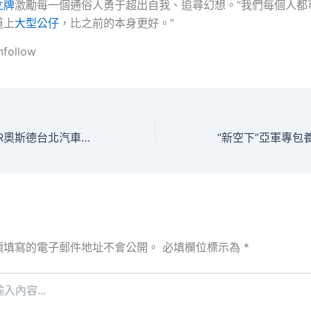
立牌
激勵每一個通俗人勇于超出自我、追尋幻想。“我們每個人都
道上
大型公仔
，比之前的本身更好。”
nfollow
十五運會期OSDER奧斯德台北汽車間玩轉西關！廣州荔灣發布十五條精品線路
須填寫的電子郵件地址不會公開。
必填欄位標示為
*