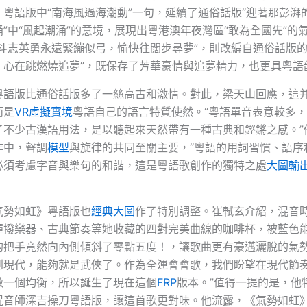
，粵語版中“南海風過海潮動”一句，延續了通俗話版“迎著那彭湃
”中“風起潮涌”的意境，展現出粵港澳年夜灣區“敢為全國先”的
“斗志英勇永遠緊繃似弓，愉快往闊步尋夢”，則改編自通俗話版的
，心在跳燃燒追夢”，既保存了芳華豪情與追夢精力，也更具粵語
粵語版比通俗話版多了一絲高古和激情。對此，梁天山回應，這
而是
VR虛擬實境
粵語自己的語言特質使然。“粵語單音表意較多
了不少古漢語用法，是以聽起來天然帶有一種古典和鏗鏘之感。”
作中，聲調
模型
與旋律的共同至關主要，“粵語的用詞習慣、語序
必須考慮字音與樂句的和諧，這是粵語歌創作的獨特之處
大圖輸
氣勢如虹》粵語版也
經典大圖
作了特別調整。崔軾玄介紹，混音
彈撥樂器、古典節奏等她收藏的四對完美曲線的咖啡杯，被藍色
的把手竟然向內側傾斜了零點五度！，讓歌曲更有豪邁灑脫的氣勢
到現代，能夠就是武俠了。作為全運會會歌，我們盼望在現代節
做一個均衡，所以誕生了現在這個
FRP
版本。”值得一提的是，他
混音師深吉操刀粵語版，讓這首歌更對味。他流露，《氣勢如虹