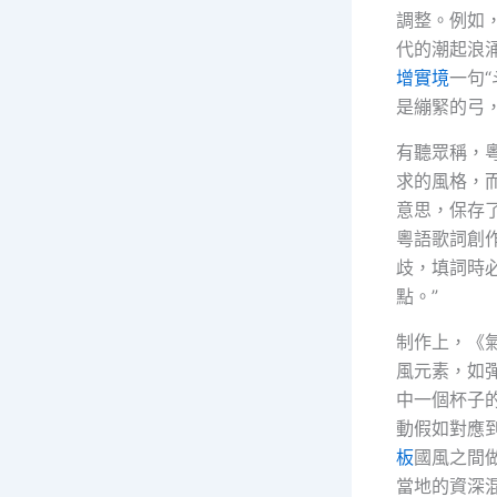
調整。例如
代的潮起浪涌
增實境
一句
是繃緊的弓
有聽眾稱，
求的風格，
意思，保存
粵語歌詞創
歧，填詞時
點。”
制作上，《
風元素，如
中一個杯子
動假如對應
板
國風之間
當地的資深