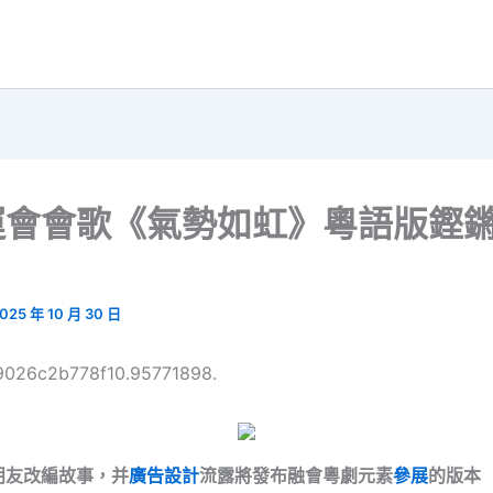
運會會歌《氣勢如虹》粵語版鏗
025 年 10 月 30 日
69026c2b778f10.95771898.
朋友改編故事，并
廣告設計
流露將發布融會粵劇元素
參展
的版本