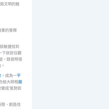
嶺南文明的魅
廣東的曾舜
就敏捷找到
一下就捉住觀
驗，錄音時很
力。
會
，成為一
平
適合給大師相
展
變成‘氣勢如
極限、創造佳