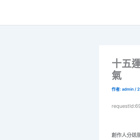
跳
至
主
要
內
容
十五
氣
作者:
admin
/
2
requestId:
創作人分送