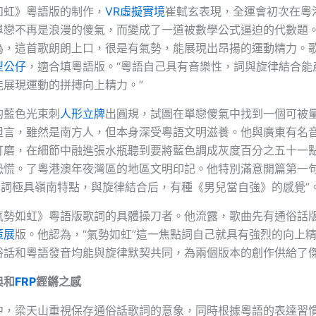
如虹》粵語版的制作，
VR虛擬實境
崔軾玄表現，全運會初次在粵
單戀不再是浪漫的傻氣，而變成了一道被數學公式逼迫的代數題
為，這首歌朗朗上口，很是有氣勢，能展現出昂揚的運動精力。
型公仔
，適合填粵語版。“粵語自己具有音樂性，詞與旋律結合能
能展現運動的拼搏向上精力。”
的藍色光束刺
人形立牌
出圓規，試圖在單戀傻氣中找到一個可被
坦言，雖然是南方人，但本身深受粵語文明滋養。他與廣東有名
打磨，在細節中融進張水瓶聽到要將藍色調成灰度百分之五十一
恐慌。了粵港澳年夜灣區的地區文明印記。他特別滿意開篇第一句
句詞極具嶺南特點，與旋律結合后，有種《男兒當自強》的感覺”
氣勢如虹》粵語版歌詞的具體操刀者。他流露，歌曲先有通俗話
策展
版。他認為，“氣勢如虹”這一焦點詞自己就具有強烈的向上
俗話和粵語發音均能與旋律默契共同，為兩個版本的創作供給了
典和
FRP
鏗鏘之感
中，梁天山重視保存通俗話歌詞的意象，同時根據粵語的表達習