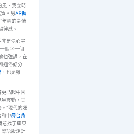
的風，我立時
氣質。另
AR擴
“年輕的豪情
韻律感。
并非是決心尋
，一個字一個
他也強調，在
和通俗話分
出
，也是難
時更凸起中國
能量震動，其
。“現代的運
奏和中
舞台背
特意找了廣東
》粵語版還計