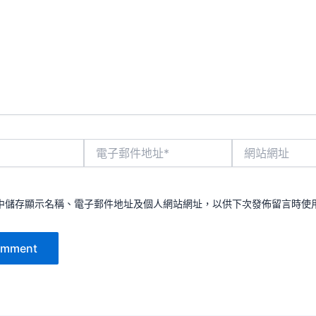
電
網
子
站
郵
網
件
址
地
中儲存顯示名稱、電子郵件地址及個人網站網址，以供下次發佈留言時使
址
*