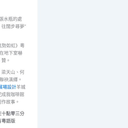
快張水瓶的處
往闊步尋夢”
氣勢如虹》粵
在地下室嚇
」贊。
，梁天山、何
聯袂演繹。
展場設計
羊城
配成我咖啡館
創作故事。
在十點零三分
有粵語版