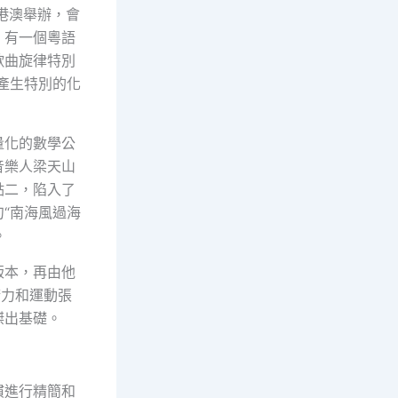
港澳舉辦，會
。有一個粵語
歌曲旋律特別
產生特別的化
量化的數學公
音樂人梁天山
點二，陷入了
“南海風過海
。
版本，再由他
精力和運動張
傑出基礎。
慣進行精簡和