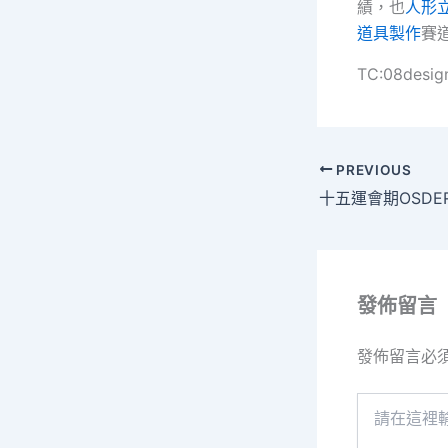
績，也
人形
道具製作
賽
TC:08desig
PREVIOUS
發佈留言
發佈留言必
請
在
這