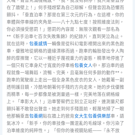
大喊，聲音充滿機械感。「我、我沒有斜停！我只是垂直停
在了牆壁上！」何手殘趕緊為自己辯解，但聲音因為恐懼而
顫抖。「垂直泊車？那是在第三次元的行為，在這裡，你的
車體與停車線的夾角是——八十九點七度！按照維度法則，
你必須接受懲罰！」懲罰的內容是：無限次觀看一部名為
**《新手泊車七百次失敗集錦》的紀錄片，直到哭泣為止。
就在這時，
包養感情
一輛像是從科幻電影裡開出來的黑色跑
車，優雅地從網格的邊緣漂移而過。跑車的輪胎發出令人陶
醉的摩擦聲，它以一種近乎蔑視重力的姿態，精準地停進了
一個只有它車身尺寸寬度的停車格
包養女人
中。那泊車的過
程就像一場舞蹈，流暢、完美，且毫無任何多餘的動作**。
跑車的駕駛座上走出一個全身黑色皮衣的女人，她戴著一副
透明護目鏡，冷酷地朝著何手殘的方向走來。她的步伐優雅
而精準，每一步都像是被測量過一樣，完美地落在網格線
上。「車影大人！」泊車警察們立刻立正站好，連測量尺都
顫抖著不敢發出聲音。她走到何手殘面前，輕蔑地掃了一眼
他那輛垂直
包養網
貼在牆上的掀背
女大生包養俱樂部
車，語
氣冰冷。「新手，你的車技像一團混亂的毛線球。你污染了
泊車維度的純粹性。」「但你的後視鏡貼紙——『永不放