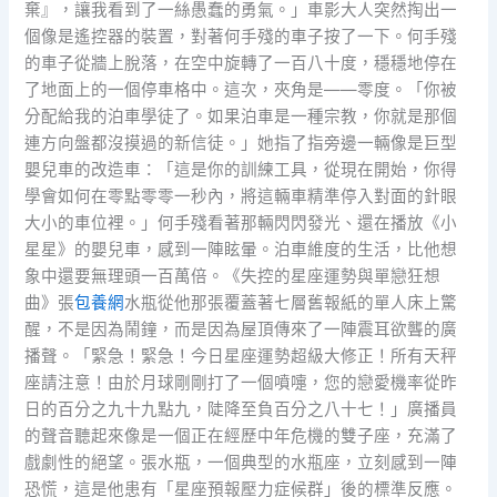
棄』，讓我看到了一絲愚蠢的勇氣。」車影大人突然掏出一
個像是遙控器的裝置，對著何手殘的車子按了一下。何手殘
的車子從牆上脫落，在空中旋轉了一百八十度，穩穩地停在
了地面上的一個停車格中。這次，夾角是——零度。「你被
分配給我的泊車學徒了。如果泊車是一種宗教，你就是那個
連方向盤都沒摸過的新信徒。」她指了指旁邊一輛像是巨型
嬰兒車的改造車：「這是你的訓練工具，從現在開始，你得
學會如何在零點零零一秒內，將這輛車精準停入對面的針眼
大小的車位裡。」何手殘看著那輛閃閃發光、還在播放《小
星星》的嬰兒車，感到一陣眩暈。泊車維度的生活，比他想
象中還要無理頭一百萬倍。《失控的星座運勢與單戀狂想
曲》張
包養網
水瓶從他那張覆蓋著七層舊報紙的單人床上驚
醒，不是因為鬧鐘，而是因為屋頂傳來了一陣震耳欲聾的廣
播聲。「緊急！緊急！今日星座運勢超級大修正！所有天秤
座請注意！由於月球剛剛打了一個噴嚏，您的戀愛機率從昨
日的百分之九十九點九，陡降至負百分之八十七！」廣播員
的聲音聽起來像是一個正在經歷中年危機的雙子座，充滿了
戲劇性的絕望。張水瓶，一個典型的水瓶座，立刻感到一陣
恐慌，這是他患有「星座預報壓力症候群」後的標準反應。