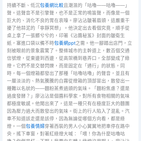
持續不斷、低沉
包養網比較
且潮濕的「咕嚕——咕嚕——」
聲。這聲音不是引擎聲，也不是正常的鳴笛聲，而像是一個
巨大的、消化不良的胃在哀嚎。廖沾沾皺著眉頭，這嚴重干
擾了他蒜泥的「寧靜冥想」。他決定出去看個究竟，順手從
桌上拿了一張髒兮兮的，印著《沾醬秘笈》封面的皺衛生
紙，塞進口袋以備不時
包養網ppt
之需。他一腳踏出店門，立
刻被眼前的景象震驚了。整條城市的主幹道上，數百個交通
信號燈，從東邊到西邊，從高架橋到巷弄口，全部變成了綠
燈。它們不是交替閃爍，而是固定在「通行」的狀態，同
時，每一個燈箱都發出了那種「咕嚕咕嚕」的聲音，並且有
一層淡淡的、熱氣騰騰的白霧從燈箱的頂部冒出，散發出一
種難以名狀的——麵粉蒸煮過頭的氣味。「麵粉焦慮？還是
過度發酵？」廖沾沾是個醬料學家，對所有食物相關的氣味
都極度敏感。他聞出來了，這是一種只有在極度巨大的麵團
因為壓力過大而散發出的氣味。街上的行人陷入了混亂。汽
車不知道該走還是該停，因為無論從哪個方向看，都是綠
燈。一個
包養情婦
穿著西裝的男人小心翼翼地把車停在路中
央，搖下車窗，對著紅綠燈大喊：「喂！你為什麼咕嚕咕