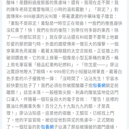
酸味！是麵粉過度膨脹的焦慮味！還有，我現在走不開！我
的陳年老蒜泥需要每隔三小時的溫和震動！」「蒜泥？」對
面傳來K-999崩潰的尖叫聲，帶著濃濃的中藥味電子雜音：
「重點不是蒜泥！重點是**時空正在彎曲！**我們的推進器快
沒紅棗了！快！我們在你的後院！別帶任何多餘的東西！除
了——你那缸蒜泥！」就在廖沾沾還在糾結要不要帶上他最
珍愛的那把銀勺時，外面的牆壁傳來一聲巨大的撞擊。一個
穿著黑色燕尾服、戴著太陽眼鏡的太空吉娃娃，正從牆上的
破洞鑽進來。它的背上揹著一個像是小型瓦斯桶的東西，桶
上用毛筆寫著「極品紅棗枸杞燃料」。「你怎麼——」廖沾
沾驚訝地瞪大了眼睛。K-999用它的小短腿站得筆直，戴著白
色手套的爪子優雅地一揮：「沒時間了，沾沾先生！宇宙水
餃快要拉肚子了！我們必須在你被醋酸離子炮
包養網
鎖定前
離開！」話音未落，一股極致尖銳、刺鼻的酸氣猛地從店門
口灌入，伴隨著一個狂妄自大的電子音效：「警告！這裡的
醬油比例嚴重失衡！百分之九十九點九九的醋，才是真
理！」廖沾沾知道，這是他的宿敵，王醋狂，已經找上門
了。他的宇宙冒險，被迫從他對蒜泥的焦慮中，正式開始
了。一個狂妄的影
包養網
子佔滿了那扇被撞破的牆門邊緣，