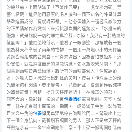
器。「我需要星象學輔助儀！」他衝到一個像是老式彈珠臺
的機器前，上面貼滿了「巨蟹座已哭」、「處女座勿碰」等
警告標籤。這是他用廢棄的唱片機和一個不知名的外星計算
器改造而成的「情感調節器」。他必須輸入一種極具感染力
的正面情緒作為燃料，來抵抗那負面的運勢波。「水瓶座的
優勢，就是超脫一切的理性與冷靜…才怪！我只有一腔熱血的
傻氣啊！」他絕望地低吼。他看了一眼腳邊。那裡放著一個
他為林天秤準備了兩年的禮物：一個用一萬塊小小的天秤座
黃銅齒輪組成的音樂盒。他從未送出，因為害怕被拒絕。這
份害怕，就是純度最高的單戀情感。張水瓶咬緊牙關，將那
個黃銅齒輪音樂盒砸爛，將所有的齒輪都倒入「情感調節
器」的輸入口。機器發出刺耳的尖叫，接著，彈珠臺上的燈
光開始瘋狂閃爍，發出警告。「能量超載！檢測到極致純粹
的單戀能量！目標：提升天秤座運勢！」在機器的頂部，一
個巨大的、像彩虹一樣的光束
包養情婦
筆直地射向天空。然
而，就在光束衝出屋頂的一瞬間，一輛塗滿了金色、裝飾著
巨大公牛角的
包養
悍馬車猛地停在咖啡館門口。駕駛座上走
下一個全身肌肉、戴著鑽石項圈的男人，那人正是林天秤的
狂熱追求者——金牛座霸總牛土豪。牛土豪一腳踢開咖啡館