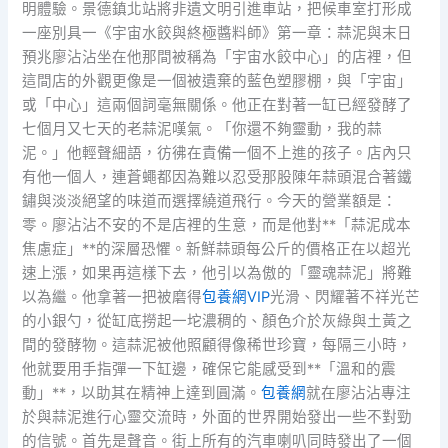
明體驗。景德鎮北站將非遺文明引進車站，把候車室打形成
一座別具一《宇宙水餃與終極醬料師》第一章：蒜泥與末日
預兆廖沾沾坐在他那間被稱為「宇宙水餃中心」的店裡，但
這間店的外觀更像是一個被遺棄的藍色塑膠棚，與「宇宙」
或「中心」這兩個詞毫無關係。他正在對著一缸已經發酵了
七個月又七天的老蒜泥嘆氣。「你還不夠靈動，我的蒜
泥。」他輕聲細語，彷彿在責備一個不上進的孩子。店內只
有他一個人，連蒼蠅都因為難以忍受那股陳年蒜頭混合著鐵
鏽與淡淡絕望的味道而選擇繞道飛行。今天的營業額是：
零。廖沾沾不安的不是店裡的生意，而是他對**「蒜泥成本
焦慮症」**的深層恐懼。新鮮蒜頭每公斤的價格正在以超光
速上漲，如果再這樣下去，他引以為傲的「靈魂蒜泥」將難
以為繼。他拿著一把被磨得
包養網VIP
光滑、閃耀著不祥光芒
的小銀勺，從缸底撈起一坨濃稠的、顏色介於灰綠與土黃之
間的發酵物。這蒜泥被他照顧得像稀世珍寶，每隔三小時，
他就要用手指彈一下缸邊，確保它能感受到**「溫和的震
動」**，以助其在精神上達到圓滿。
包養網
就在廖沾沾專注
於與蒜泥進行心靈交流時，外面的世界開始發出一些不對勁
的信號。首先是聲音。街上所有的汽車喇叭同時發出了一個