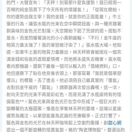
的門，大聲宣布：「天秤！別管那什麼負運勢！我已經用一
百噸的純金箔買下了今天所有的壞運氣！」「從現在開始，
你的運勢由我主宰！我的金錢，就是你的正面能量！」牛土
豪的行為，讓張水瓶的光束在空中瞬間扭曲，與一種夾雜著
銅臭味的金色光芒對撞。天空開始下起了荒謬的雨。雨點不
是水，而是閃耀著淚光的小小黃銅齒輪。「不行！金牛座的
物質力量太強了！我的單戀被汙染了！」張水瓶大喊。他知
道，如果牛土豪的物質力量勝出，林天秤將會被困在一個充
滿金錢和俗氣的虛假愛情裡，而他將永遠失去機會。張水瓶
看向那機器，還剩下最後一個可以輸入的「情緒燃料」口。
他迅速撕下了貼在他背後衣領上，那張寫著「我就是個單戀
傻瓜」的標籤，丟了進去。他必須用自己最真實的「傻氣」
去對抗金牛座的「霸氣」！調節器再次發出轟鳴，這一次，
射向天空的光束不再是彩虹色，而是充滿了水瓶座特有的怪
誕藍色**。藍色光束與金色光芒在空中形成了一個巨大的、
旋轉著的太極圖案，像是在爭奪林天秤的靈魂。這場以星座
運勢為賭注、以單戀能量為武器的荒唐戰爭，正式打響了。
藍色與金色的光芒在林天秤咖啡館上空劇烈衝撞，創
甜心網
造出一個不斷旋轉的怪異氣旋。格的“陶瓷博物館”。婺源站約