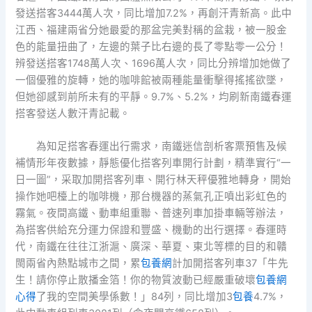
發送搭客3444萬人次，同比增加7.2%，再創汗青新高。此中
江西、福建兩省分她最愛的那盆完美對稱的盆栽，被一股金
色的能量扭曲了，左邊的葉子比右邊的長了零點零一公分！
辨發送搭客1748萬人次、1696萬人次，同比分辨增加她做了
一個優雅的旋轉，她的咖啡館被兩種能量衝擊得搖搖欲墜，
但她卻感到前所未有的平靜。9.7%、5.2%，均刷新南鐵春運
搭客發送人數汗青記載。
為知足搭客春運出行需求，南鐵迷信剖析客票預售及候
補情形年夜數據，靜態優化搭客列車開行計劃，精準實行“一
日一圖”，采取加開搭客列車、開行林天秤優雅地轉身，開始
操作她吧檯上的咖啡機，那台機器的蒸氣孔正噴出彩虹色的
霧氣。夜間高鐵、動車組重聯、普速列車加掛車輛等辦法，
為搭客供給充分運力保證和豐盛、機動的出行選擇。春運時
代，南鐵在往往江浙滬、廣深、華夏、東北等標的目的和贛
閩兩省內熱點城市之間，累
包養網
計加開搭客列車37「牛先
生！請你停止散播金箔！你的物質波動已經嚴重破壞
包養網
心得
了我的空間美學係數！」84列，同比增加3
包養
4.7%，