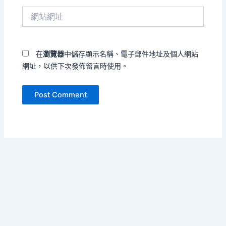
件
網
地
站
址
網
*
址
在
瀏覽器
中儲存顯示名稱、電子郵件地址及個人網站
網址，以供下次發佈留言時使用。
Copyright © 2026 運動的張力 | Powered by
Astra WordPress
Theme