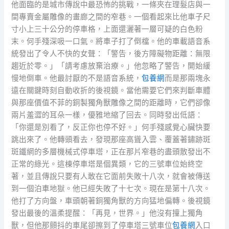
他面臨的是城市傳說中最恐怖的挑戰，一條夾在理髮店與一
間專賣金屬雕像的畫廊之間的窄巷。一個看起來比他車子尺
寸小上三十公分的停車格，上面還灑著一層可疑的白色粉
末。何手殘深吸一口氣。將車子打了倒檔。他的車載語音系
統發出了令人不快的女聲：「警告，後方障礙物距離：無限
趨近於零。」「請考慮放棄治療。」他忽略了警告，開始緩
慢地倒車。他最討厭的不是語音系統，
包養網
而是那兩塊永
遠在關鍵時刻自動收折的後視鏡。當他需要它們來判斷車體
與那座價值不菲的銅製獨角獸雕像之間的距離時，它們卻像
兩片羞澀的耳朵一樣，優雅地縮了回去。同時發出低語：
「你還是別看了，反正你也停不好。」何手殘感覺心臟快要
跳出來了。他轉頭看去，發現那座高聳入雲、覆蓋著鏽跡斑
斑鐵網的多層機械式停車塔，正在那片窄巷的盡頭散發出不
正常的綠光。這棟停車塔是個異類，它的三號車位始終空
著，並且傳說只要有人敢在它面前失敗十八次，就會被傳送
到一個泊車地獄。他已經失敗了十七次。現在是第十八次。
他打了方向盤，車頭朝著銅獨角獸的方向猛地偏轉。後視鏡
發出最後的溫柔提醒：「再見，世界。」他沒有撞上獨角
獸，但他那顫抖的車尾卻擦到了停車塔三號車位
包養網
入口