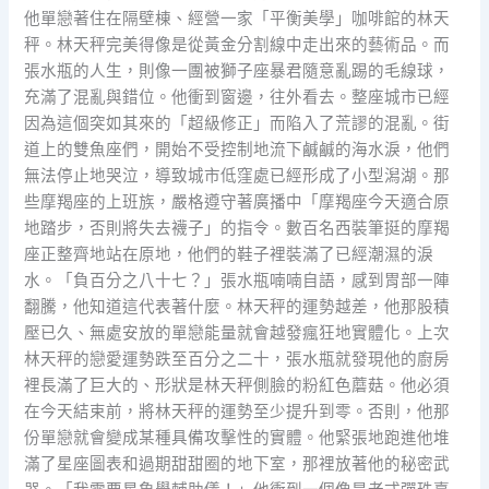
他單戀著住在隔壁棟、經營一家「平衡美學」咖啡館的林天
秤。林天秤完美得像是從黃金分割線中走出來的藝術品。而
張水瓶的人生，則像一團被獅子座暴君隨意亂踢的毛線球，
充滿了混亂與錯位。他衝到窗邊，往外看去。整座城市已經
因為這個突如其來的「超級修正」而陷入了荒謬的混亂。街
道上的雙魚座們，開始不受控制地流下鹹鹹的海水淚，他們
無法停止地哭泣，導致城市低窪處已經形成了小型潟湖。那
些摩羯座的上班族，嚴格遵守著廣播中「摩羯座今天適合原
地踏步，否則將失去襪子」的指令。數百名西裝筆挺的摩羯
座正整齊地站在原地，他們的鞋子裡裝滿了已經潮濕的淚
水。「負百分之八十七？」張水瓶喃喃自語，感到胃部一陣
翻騰，他知道這代表著什麼。林天秤的運勢越差，他那股積
壓已久、無處安放的單戀能量就會越發瘋狂地實體化。上次
林天秤的戀愛運勢跌至百分之二十，張水瓶就發現他的廚房
裡長滿了巨大的、形狀是林天秤側臉的粉紅色蘑菇。他必須
在今天結束前，將林天秤的運勢至少提升到零。否則，他那
份單戀就會變成某種具備攻擊性的實體。他緊張地跑進他堆
滿了星座圖表和過期甜甜圈的地下室，那裡放著他的秘密武