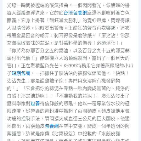
光線一瞬間被極端的酸氣扭曲。一個閃閃發光、像醋罐的機
器人緩緩漂浮進來，它的底
台灣包養網
座還不斷噴射著白色
醋霧。它身上掛著「醋狂派大勝利」的霓虹燈牌，閃爍得讓
人眼睛發疼，同時發出警報。王醋狂的聲音再次響起，這次
帶著金屬回音的嘲弄，刺耳得像是磨砂紙。「廖沾沾！你那
充滿腐敗氣味的蒜泥，是對醬料學的侮辱！必須淨化！」
「你將為你那百分之五的醬油，以及百分之九十五的邪惡蒜
頭付出代價！」醋罐機器人的頂端裂開，露出了一個巨大的
管口，正在聚積藍色光芒。K-999特務用它穿著燕尾服的小爪
子
短期包養
，一把抓住了廖沾沾的褲腳催促著他。「快點！
沾沾先生！那是醋酸離子炮！專門用來溶解有機發酵物
的！」「它會把你的蒜泥在零點一秒內變成無菌的、純淨的
白醋！那是浩劫啊！」「不准動我的蒜泥！」廖沾沾發出了
醬料學家對
包養
待信仰般的怒吼。他以一種專業包水餃的極
限速度，從旁邊的麵粉堆中抓起了兩團麵皮。麵皮被他用氣
功般的捏製手法，瞬間擴大成直徑三公尺的巨大麵皮。他猛
地擲出，兩張麵皮
包養網
在空中交疊，變成一個半透明的防
禦護盾。這就是家傳《沾醬秘笈》中記載的「水餃皮護