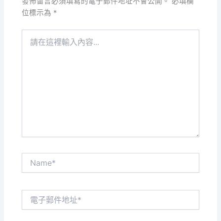
發佈留言必須填寫的電子郵件地址不會公開。
必填欄
位標示為
*
請
在
這
裡
輸
入
內
容...
Name*
電
子
郵