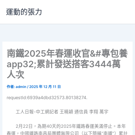
跳
運動的張力
至
主
要
內
容
南鐵2025年春運收官&#專包養
app32;累計發送搭客3444萬
人次
作者:
admin
/
2025 年 12 月 11 日
requestId:6939a4dbd32573.80138274.
工人日報-中工網記者 王曉穎 通信員 李翔 萬宇
2月22日，為期40天的2025年鐵路春運美滿停止。本年
春運，中國鐵路南昌局團體無限公司（以下簡稱“南鐵”）累計