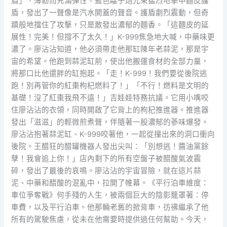
盾」，薄韌而充滿彈性。藍色離子炮光束猛烈地擊中麵皮護
盾，發出了一聲像是汽水開蓋的聲音。護盾劇烈震動，但奇
蹟般地擋住了攻擊，只是散發出濃郁的麵香。「這麵皮的延
展性！完美！但撐不了太久！」K-999焦急地大喊，中藥味更
濃了。廖沾沾知道，他必須帶走他那缸陳年老蒜泥，那是宇
宙的希望。他跑到蒜泥缸前，使出他搬運食材的全部力量，
將那口比他還胖的缸抱起。「走！K-999！我們要從後院逃
跑！別再管你的紅棗枸杞燃料了！」「不行！燃料是文明的
基礎！沒了紅棗我飛不遠！」吉娃娃特務抗議。它用小嘴咬
住廖沾沾的衣領，同時開啟了它背上的枸杞推進器。推進器
發出「滋滋」的輕微煎煮聲，伴隨著一股濃郁的蔘味爆發。
廖沾沾抱著蒜泥缸、K-999咬著他，一起從撞出來的洞口衝向
後院。王醋狂的醋罐機器人發出尖叫：「別想逃！醬油黨餘
孽！我會追上你！」店內剩下的所有空盤子被醋酸氣波震
碎，發出了最後的哀鳴。廖沾沾的宇宙冒險，就在這片蒜
泥、中藥和醋酸的混亂中，拉開了帷幕。《平行泊車維度：
車位爭奪戰》何手殘的人生，被兩個巨大的陰影籠罩著：停
車費，以及平行泊車。他那輛老舊的掀背車，彷彿繼承了他
所有的駕駛焦慮，從未在他需要時提供過任何幫助。今天，