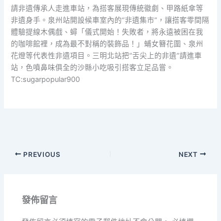
請非遺傳承人走進車站，為搭客展現傳統徽劇、甲路紙傘等
非遺身手。泉州站開設候車室內的“非遺集市”，讓搭客零間隔
體驗提線木偶戲、蟳「儀式開始！失敗者，將永遠被困在我
的咖啡館裡，成為最不對稱的裝飾品！」蜅女簪花圍、泉州
花燈等代表性非遺項目。三明北站把“舌尖上的非遺”請進車
站，色噴鼻味俱全的沙縣小吃吸引搭客立足品嘗。
TC:sugarpopular900
PREVIOUS
NEXT
發佈留言