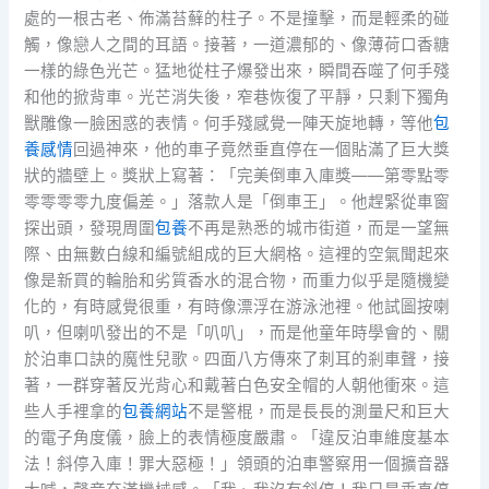
處的一根古老、佈滿苔蘚的柱子。不是撞擊，而是輕柔的碰
觸，像戀人之間的耳語。接著，一道濃郁的、像薄荷口香糖
一樣的綠色光芒。猛地從柱子爆發出來，瞬間吞噬了何手殘
和他的掀背車。光芒消失後，窄巷恢復了平靜，只剩下獨角
獸雕像一臉困惑的表情。何手殘感覺一陣天旋地轉，等他
包
養感情
回過神來，他的車子竟然垂直停在一個貼滿了巨大獎
狀的牆壁上。獎狀上寫著：「完美倒車入庫獎——第零點零
零零零零九度偏差。」落款人是「倒車王」。他趕緊從車窗
探出頭，發現周圍
包養
不再是熟悉的城市街道，而是一望無
際、由無數白線和編號組成的巨大網格。這裡的空氣聞起來
像是新買的輪胎和劣質香水的混合物，而重力似乎是隨機變
化的，有時感覺很重，有時像漂浮在游泳池裡。他試圖按喇
叭，但喇叭發出的不是「叭叭」，而是他童年時學會的、關
於泊車口訣的魔性兒歌。四面八方傳來了刺耳的剎車聲，接
著，一群穿著反光背心和戴著白色安全帽的人朝他衝來。這
些人手裡拿的
包養網站
不是警棍，而是長長的測量尺和巨大
的電子角度儀，臉上的表情極度嚴肅。「違反泊車維度基本
法！斜停入庫！罪大惡極！」領頭的泊車警察用一個擴音器