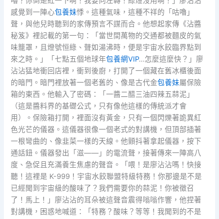
嚕？你倒是紅一下啊！我要向左轉！綠燈沒用啊！」廖沾沾
感覺到一陣心
包養妹
悸。這種氣味，這種不祥的「咕嚕」
聲，與他兒時聽到的家傳預言不謀而合。他想起家傳《沾醬
秘笈》裡記載的第一句：「當世間萬物的交通都被麵皮的氣
味籠罩，且燈號恒綠、聲如湯沸時，便是宇宙水餃臨界點到
來之時。」「七點五個地球年
包養網VIP
…怎麼這麼快？」廖
沾沾猛地衝回店裡，衝到後廚，打開了一個藏在舊冰櫃後面
的暗門。暗門裡放著一個老舊的、像是古代金
包養妹
屬保險
箱的東西。他輸入了密碼：「一醬二醋三油四辣五蒜泥」
（這是醬料界的基礎公式，只有像他這樣的傳統派才會
用）。保險箱打開，裡面沒有黃金，只有一個閃爍著詭異紅
色光芒的儀器。這儀器很像一個老式的對講機，但頂部插著
一根彎曲的、像韭菜一樣的天線。他顫抖著拿起儀器，按下
通話鈕。儀器發出「滋——」的電流聲，接著傳來一陣高八
度、急促且充滿養生焦慮的聲音。「喂！是廖沾沾嗎！快接
聽！這裡是 K-999！宇宙水餃聯盟特級特務！你那邊是不是
已經聞到宇宙級的酸味了？我們需要你的蒜泥！你被徵召
了！馬上！」廖沾沾的耳朵被這聲音震得嗡嗡作響，他捏著
對講機，困惑地喊道：「特務？酸味？等等！我聞到的不是