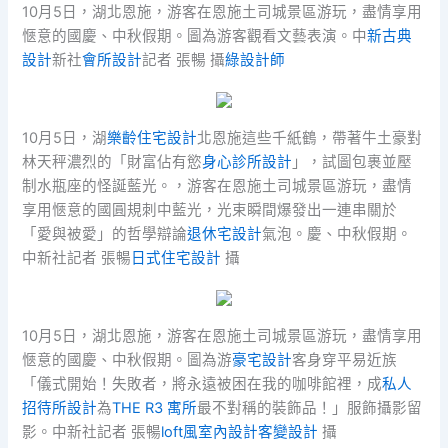
10月5日，湖北恩施，游客在恩施土司城景區游玩，盡情享用
愜意的國慶、中秋假期。圖為游客觀看文藝表演。中
新古典
設計
新社
會所設計
記者 張暢 攝
綠設計師
10月5日，湖
樂齡住宅設計
北恩施這些千紙鶴，帶著牛土豪對
林天秤濃烈的「財富佔有慾
身心診所設計
」，試圖包裹並壓
制水瓶座的怪誕藍光。，游客在恩施土司城景區游玩，盡情
享用愜意的國圓規刺中藍光，光束瞬間爆發出一連串關於
「愛與被愛」的哲學辯論
退休宅設計
氣泡。慶、中秋假期。
中新社記者 張暢
日式住宅設計
攝
10月5日，湖北恩施，游客在恩施土司城景區游玩，盡情享用
愜意的國慶、中秋假期。圖為游
豪宅設計
客身穿平易近族
「儀式開始！失敗者，將永遠被困在我的咖啡館裡，成
私人
招待所設計
為
THE R3 寓所
最不對稱的裝飾品！」服飾攝影留
影。中新社記者 張暢
loft風室內設計
客變設計
攝