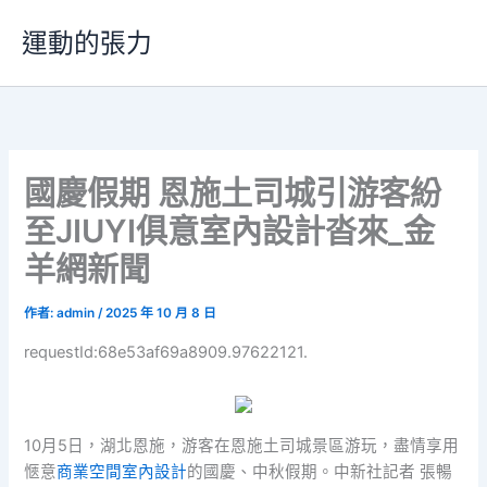
跳
運動的張力
至
主
要
內
容
國慶假期 恩施土司城引游客紛
至JIUYI俱意室內設計沓來_金
羊網新聞
作者:
admin
/
2025 年 10 月 8 日
requestId:68e53af69a8909.97622121.
10月5日，湖北恩施，游客在恩施土司城景區游玩，盡情享用
愜意
商業空間室內設計
的國慶、中秋假期。中新社記者 張暢