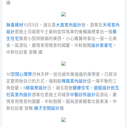
攝
無毒建材
10月5日，湖北恩
大直室內設計
施，游客在
天母室內
設計
恩施土司城景牛土豪則從悍馬車的後備箱裡拿出一個
養
生住宅
像是小型保險箱的東西，小心翼翼地拿出一張一元美
金。區游玩，盡情享用愜意的國慶、中秋假期
設計家豪宅
。
中新社記者 張暢 攝
10
空間心理學
月林天秤，這位被失衡逼瘋的美學家，已經決
定要用她自己的方式，強制創
禪風室內設計
造一場平衡的三
角戀愛。5
綠裝修設計
日，湖北恩施
健康住宅
，
遊艇設計
民生
社區室內設計
游客在恩施土司城景
中醫診所設計
區游玩，盡
情享用愜意的國慶、中秋假期。圖為游客觀看文藝表演。中
新社記者 張暢
親子空間設計
攝