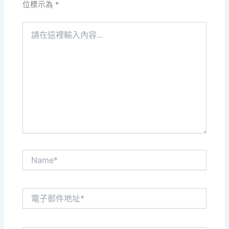
位標示為
*
請
在
這
裡
輸
入
內
容...
Name*
電
子
郵
件