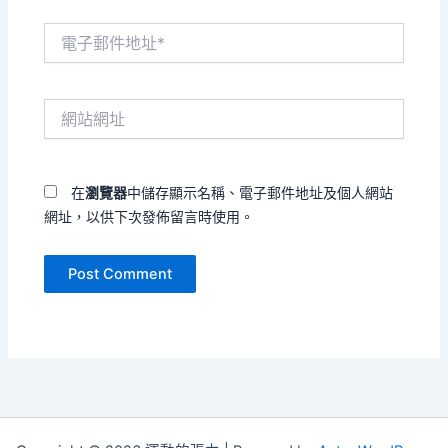
電
子
郵
件
網
地
站
址
網
*
址
在
瀏覽器
中儲存顯示名稱、電子郵件地址及個人網站
網址，以供下次發佈留言時使用。