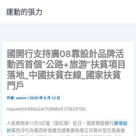
跳
運動的張力
至
主
要
內
容
國開行支持廣08靠設計品牌活
動西首個“公路+旅游”扶貧項目
落地_中國扶貧在線_國家扶貧
門戶
作者:
admin
/
2025 年 8 月 12 日
requestId:689a2a17c888b9.03826195.
人民網南寧11月3日電（張紅璐）近日，國家開發銀行
展場設
計
廣西分行向廣西新發展交通集團有限公司賀州至巴馬高速