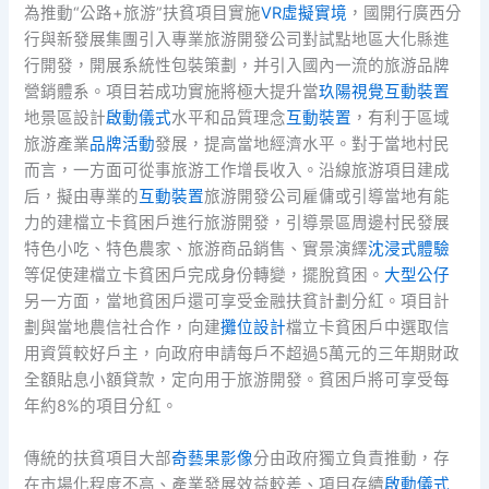
為推動“公路+旅游”扶貧項目實施
VR虛擬實境
，國開行廣西分
行與新發展集團引入專業旅游開發公司對試點地區大化縣進
行開發，開展系統性包裝策劃，并引入國內一流的旅游品牌
營銷體系。項目若成功實施將極大提升當
玖陽視覺
互動裝置
地景區設計
啟動儀式
水平和品質理念
互動裝置
，有利于區域
旅游產業
品牌活動
發展，提高當地經濟水平。對于當地村民
而言，一方面可從事旅游工作增長收入。沿線旅游項目建成
后，擬由專業的
互動裝置
旅游開發公司雇傭或引導當地有能
力的建檔立卡貧困戶進行旅游開發，引導景區周邊村民發展
特色小吃、特色農家、旅游商品銷售、實景演繹
沈浸式體驗
等促使建檔立卡貧困戶完成身份轉變，擺脫貧困。
大型公仔
另一方面，當地貧困戶還可享受金融扶貧計劃分紅。項目計
劃與當地農信社合作，向建
攤位設計
檔立卡貧困戶中選取信
用資質較好戶主，向政府申請每戶不超過5萬元的三年期財政
全額貼息小額貸款，定向用于旅游開發。貧困戶將可享受每
年約8%的項目分紅。
傳統的扶貧項目大部
奇藝果影像
分由政府獨立負責推動，存
在市場化程度不高、產業發展效益較差、項目存續
啟動儀式