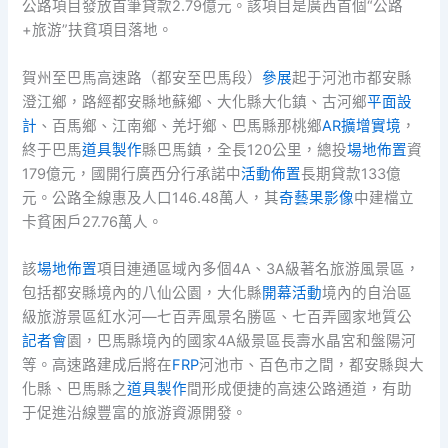
公路項目發放首筆貸款2.79億元。該項目是廣西首個“公路
+旅游”扶貧項目落地。
賀州至巴馬高速路（都安至巴馬段）
參展
起于河池市都安縣
澄江鄉，路經都安縣地蘇鄉、大化縣大化鎮、古河鄉
平面設
計
、百馬鄉、江南鄉、羌圩鄉、巴馬縣那桃鄉
AR擴增實境
，
終于巴馬
道具製作
縣巴馬鎮，全長120公里，總投
場地佈置
資
179億元，國開行廣西分行承諾中
活動佈置
長期貸款133億
元。公路全線惠及人口146.48萬人，其
奇藝果影像
中建檔立
卡貧困戶27.76萬人。
該
場地佈置
項目連通區域內多個4A、3A級著名旅游風景區，
包括都安縣境內的八仙公園，大化縣
開幕活動
境內的自治區
級旅游景區紅水河—七百弄風景名勝區、七百弄國家地質公
記者會
園，巴馬縣境內的國家4A級景區長壽水晶宮和盤陽河
等。高速路建成后將在
FRP
河池市、百色市之間，都安縣與大
化縣、巴馬縣之
道具製作
間形成便捷的高速公路通道，有助
于促進沿線豐富的旅游資源開發。