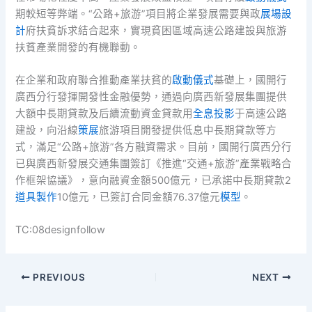
期較短等弊端。“公路+旅游”項目將企業發展需要與政
展場設
計
府扶貧訴求結合起來，實現貧困區域高速公路建設與旅游
扶貧產業開發的有機聯動。
在企業和政府聯合推動產業扶貧的
啟動儀式
基礎上，國開行
廣西分行發揮開發性金融優勢，通過向廣西新發展集團提供
大額中長期貸款及后續流動資金貸款用
全息投影
于高速公路
建設，向沿線
策展
旅游項目開發提供低息中長期貸款等方
式，滿足“公路+旅游”各方融資需求。目前，國開行廣西分行
已與廣西新發展交通集團簽訂《推進“交通+旅游”產業戰略合
作框架協議》，意向融資金額500億元，已承諾中長期貸款2
道具製作
10億元，已簽訂合同金額76.37億元
模型
。
TC:08designfollow
PREVIOUS
NEXT