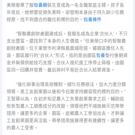
美榮廢棄了服
包養網
裝生意成為一名全職家庭主婦。孩子長
年夜后，她想要從頭失業時，卻發明本身由于持久缺少任務
經歷，找不到適合的職位和標的目的。
包養條件
“智聯農創財產園建成后，我報名成為企業‘合伙人’，不只
支出豐富，還找到了本身的人生價值。”任美榮口中的智聯農
創財產園，位于東營市利津縣鳳凰城街道。據園區擔任人先
容，園區履行的“合伙人”形式，指的是由園區
包養
墊付後期資
金并無償供給技巧支撐，合伙人按尺度工序停止蒔植，由園
區同一回購并發賣，最后與村平易近合伙人結算資金。
“強化辦事治理長效機制，細化任務辦法，加大力度分類
領導，是工友創業園以後和今后需求持續晉陞的標的目的。”
王智華以為，在初步知足農人工失業創業需求之后，輔助這
些新型農人工順應成分的改變，領導他們不竭施展示范帶舉
措用，讓更多的企業、園區、返鄉農人工參加出去，才幹讓
工友創業園更具活氣，帶舉措用施展得更有連續性，讓更多
的農人工受害。