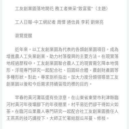
工友創業園落地開花 務工者樂采“致富蜜”（主題）
工人日報-中工網記者 周懌 通信員 李莉 劉榮亮
瀏覽提醒
近年來，以工友創業園為代表的各類創業園項目，成為
增進農人工失業創業、助力村落復興的主要方法。在現實落
地經過歷程中，工友創業園聯合農人工的現實需乞降本地情
形，浮現專門研究一起配合社、田園綜合體、農創財產園等
多種形狀。對此，專家剖析指出，加大力度分類領導是工友
創業園以後和今后需求持續晉陞的標的目的。
早春的黃河灘區還有些涼意，在山東省東營市利津縣臨
河村黃河年夜壩腳下的年夜棚里，村平易近們卻干得如火如
荼。在臨河瓜果農人專門研究一起配合社工友創業園擔任人
王燕燕的技巧講授下，大師正忙著給甜瓜吊蔓、修枝。