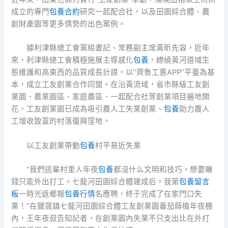
成立的專門
包養合約
研究一起配合社，以及田園綜合體、農
創財產園等更多情勢的出色案例。
據利津縣總工會黨組書記、常務副主席黃昕先容，近年
來，利津縣總工會積極施展主導感化
包養
，繚繞黃河道域生
態維護和高東西的品質成長計謀，以“齊魯工惠APP”平臺為基
本，成立工友創業合作同盟。在沿黃流域，省市縣級工友創
業園、農業園區、家庭農區、一起配合社等創業項目遍地開
花，工友創業園已成為吸引農人工失業創業、
包養
助力農人
工增收致富的村落復興窪地。
以工友創業帶動
包養
村平易近失業
“我們這輩村里人年夜
包養
都沒什么文明和技巧，想要賺
錢只能外出打工。七龍河田園綜合體建成后，我第
包養留言
板
一時光返鄉報
包養行情
名應聘，終于完成了在家門口失
業！”在鹽窩鎮七龍河田園綜合體工友創業園番茄蒔植年夜棚
內，王年夜叔告知記者，在創業園內失業不只支出比在外打