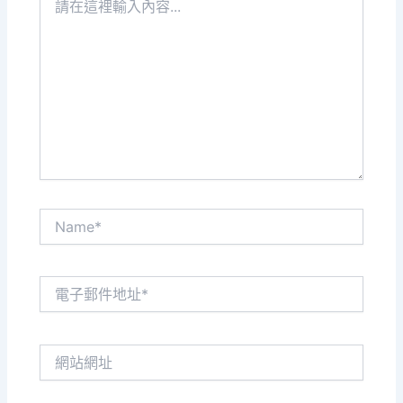
在
這
裡
輸
入
內
容...
Name*
電
子
郵
件
網
地
站
址
網
*