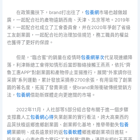
在政策攙扶下，brand打出往了，
包養網
市場也越做越
廣，一起配合社的產物遠銷西南、天津、北京等地。2019年
末，一起配合社成立了工會委員會，并在2020年爭創了省級
工友創業園，一起配合社的治理加倍規范，務工職員的權益
也獲得了更好的保證。
但是，“臨合蜜”的銷量在疫情時
包養網單次
代呈現連續降
落，利津縣總工會得知情形后當即聯絡接觸王燕燕，依托“齊
魯工惠APP”對創業園和產物停止宣揚推行，展開“外家請你往
采摘”系列運動，累計發放采摘券2700余張，有用晉陞了創業
園的著名度，拓寬了發賣渠道，使brand乘隙衝破傳統營銷方
法，
包養網
借助新媒體走向更遼闊的市場。
2022年11月，人社部等5部分結合發布關于進一個步驟
支撐農人工
包養網心得
失業創業的實行看法，誇大高東西的
品質扶植返鄉進鄉創業園、創業孵化基地，推舉帶動失
包養
網
業顯明、成長遠景好的返
包養軟體
鄉進鄉創業項目進駐。
近年來，山東也鼎力實行“工友創業”舉動，涌現出相似王燕燕