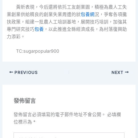
黃昕表現，今后還將依托工友創業園，積極為農人工失
業創業供給精良的創業失業周遭的狀
包養網
況，爭奪各項攙
扶政策，組建一批農人工培訓基地，展開技巧培訓，加強其
專門研究技巧
包養
，以此推進全縣經濟成長，為村落復興助
力添彩。
TC:sugarpopular900
PREVIOUS
NEXT
發佈留言
發佈留言必須填寫的電子郵件地址不會公開。
必填欄
位標示為
*
請