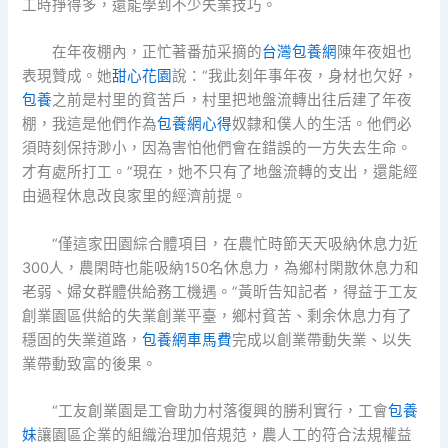
工時掙得多，還能學到不少失業技巧。
在年夜棚內，正忙著番茄采摘的
台灣包養網
陳年夜姐也
表現贊成。她
甜心花園
說：“我此刻年事年夜，身材也欠好，
包養
之前是村里的貧苦戶，村里把地盤流轉出往后建了年夜
棚，我這是他們作為
包養網心得
奴隸和僕人的生活。他們必
須時刻保持渺小，因為害怕他們會在錯誤的一方失去生命。
才有處所打工。”現在，她不只有了地盤流轉的支出，還能經
由過程休息改良家里的經濟前提。
“僅這家田園綜合體項目，在農忙時節天天吸納休息力近
300人，農閑時也能吸納150名休息力，為鄉村閑散休息力和
老弱、婦女群體供給務工機遇。”黃昕告知記者，得益于工友
創業園區供給的失業創業平臺，鄉村貧苦、剩余休息力有了
穩固的失業道路，
包養網車馬費
完成以創業帶動失業、以失
業帶動致富的後果。
“工友創業園是工會助力村落復興的勝利實行，工會
包養
妹
讓園區企業的組織治理加倍規范，農人工的符合法規權益