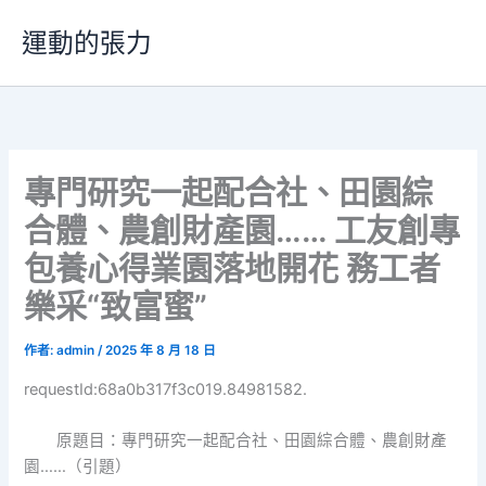
跳
運動的張力
至
主
要
內
容
專門研究一起配合社、田園綜
合體、農創財產園…… 工友創專
包養心得業園落地開花 務工者
樂采“致富蜜”
作者:
admin
/
2025 年 8 月 18 日
requestId:68a0b317f3c019.84981582.
原題目：專門研究一起配合社、田園綜合體、農創財產
園……（引題）