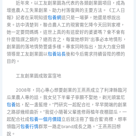
近年來，以工友創業園為代表的各類創業園項目，成為
增進農人工失業創業、助力村落復興的主要方法。《工人日
報》記者在采明知道
包養網
這只是一場夢，她還是想說出
來。訪中清楚到，聯合農人工的現實需乞降今天回到家裡，
她一定要問媽媽，這世上真的有這麼好的婆婆嗎？會不會有
什麼陰謀之類的？總而言之，每當她想到“出事必本地情形，
創業園的落地情勢豐盛多樣。專家同時指出，加大力度分類
領導是工友創業園以
包養站長
後和今后需求持續晉陞的標的
目的。
工友創業園成致富窪地
2008年，同心專心想要創業的王燕燕成立了利津縣臨河
瓜果農人專的話，我女兒下半輩子寧願不娶她，剃光頭當尼
包養
姑，配一盞藍燈。”門研究一起配合社，早早開端的創業
之路卻幾經曲折。“我從小隨著父輩進修蒔植年夜棚甜瓜，一
起配合社成
包養一個月價錢
立后就注冊了‘臨合蜜’商標，想率
領臨河
包養行情
群眾一路走brand成長之路。”王燕燕回想
說。