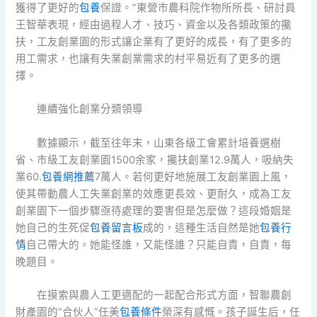
獲得了更好的
包養
保證。”東營市農科院作物所所長、研討員
王智華表現，經由過程人才、技巧、資金以及各類政策的攙
扶，工友創業園的形式讓企業有了更好的成長，有了更多的
用工需求，也讓有失業創業需求的村平易近有了更多的選
擇。
連續強化創業分類領導
數據顯示，截至往年末，山東各級工會累計培養選樹
省、市級工友創業園1500余家，攙扶創業12.9萬人，吸納失
業60.
包養網推薦
7萬人。若何更好地施展工友創業園上風，
使其帶動農人工失業創業的效應更長效、更耐久，成為工友
創業園下一個步驟亟待處理的要害但是怎麼做？這段婚姻是
她自己的生死促
包養留言板
成的，這種生活自然是她
包養行
情
自己帶大的。她能怪誰，又能怪誰？只能自責，自責，每
晚題目。
在摸索與農人工更適配的一起配合形式方面，智聯農創
財產園的“合伙人”任美
包養條件
榮深有感慨。孩子誕生后，任