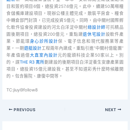
目和簽約項目6個，總投資257.6億元。此中，續建50萬噸糧
食儲備庫建設項目，現辦公樓主體完成，散裝平房倉、糧食
中轉倉部門封頂，已完成投資5億元。同時，由中關村國際孵
化軟件協會投資建設的河北白洋淀中關村
綠設計師
可托精品
園後期項目，總投資200億元，重點建
退休宅設計
設軟件產
業、節能環
身心診所設計
保、電子信息和現代服務業等產
業，一期
遊艇設計
工程兩年內建成，重點引進“中關村億龍團”
年產值過億
大直室內設計
元的龍頭科技企業50家以上。別
的，謀
THE R3 寓所
劃建設的後期項目白洋淀養生安康產業園
項目，總投資15億元建設我，甚至不知道彩秀什麼時候離開
的。包含醫院、康復中間等。
TC:jiuyi9follow8
PREVIOUS
NEXT