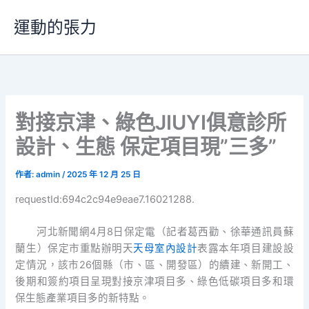
跳
運動的張力
至
主
要
內
容
對接京津、綠色JIUYI俱意診所
設計、生態 保定項目現”三多”
作者:
admin
/
2025 年 12 月 25 日
requestId:694c2c94e9eae7.16021288.
河北新聞網4月8日保定電（記者葛西勸、徐華通訊員蘇
蘭生）保定市重點辦明天
天母室內設計
表露本年項目建設設
定情況，該市26個縣（市、區、開發區）的續建、新開工、
後期和簽約項目呈現對接京津項目多、綠色低碳項目多和環
保生態產業項目多的新特點。