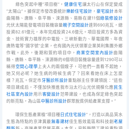
綠色突起中種“項目樹”，
健康住宅
讓太行山在保定變成
“太陽山”。據保定市發改委統計
樂齡住宅設計
，
豪宅設計
本年
曲陽縣、唐縣、阜平縣、淶源縣、易縣在建11個
綠裝修設計
光伏太陽能發電項目裝機容量
親子空間設計
達到690兆瓦，總
投資82.61億元，本年完成投資24.6億元。項目投資方多為資
金、技術實力雄厚的中電投、三峽新動力、華電國際、年夜
唐熱電等“國字號”企業，也有國內光伏領軍企業英利集團外鄉
作戰。此外，後期和簽約項目中，
商業空間室內設計
曲陽
縣、唐縣、阜平縣、淶源縣的6個項目裝機容量達到1290可以
稱得
空間心理學
上夫人的兩個嫂子，可他們一直看不起她，
她又何必呢？她生病的時候生病了？回來看她在床上怎麼
樣？兆瓦。保定市
牙醫診所設計
重點辦主任李建領說：“這些
項目建成后，不僅加快推進我市沿太行山光伏規模化應
民生
社區室內設計
用示
客變設計
范帶建設，也成為保定綠色突起
的新亮點，為山區
中醫診所設計
群眾脫貧供給產業支撐。”
環保生態產業植“項目種
日式住宅設計
”，打造以高品質水
生態為特點的京津冀最
無毒建材
佳生態效能區和科技創
老屋
翻新
新、高端產業發展平臺。本年，安新縣開工建設重點項