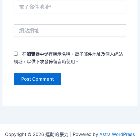
電
子
郵
件
網
地
站
址
網
*
址
在
瀏覽器
中儲存顯示名稱、電子郵件地址及個人網站
網址，以供下次發佈留言時使用。
Copyright © 2026 運動的張力 | Powered by
Astra WordPress