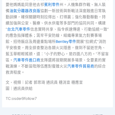
要他媽媽能同意他去祁
賓利零件
州。人機集群作戰、無人裝
備
油氣分離器改良版
協劃一新技術與新戰法深度融進日常執
勤訓練，確保關鍵時刻拉得出、打得贏；強化聯勤聯動，持
續加強與公安、醫療、供水供電等多部門的協同共同，構建
“
台北汽車零件
信息實時共享、指令疾速傳達、行動協統一致”
的應急指揮體系；筑牢平安防線，組織專業氣力對賽事場
館、招待飯店及周邊重點場所
Bentley零件
開展“拉網式”消防
平安檢查，周全排查整治各類火災隱患，做到不留逝世角、
藍玉華輕輕搖頭，道：“小子的野心，是四面八方的。”不留盲
區。
汽車零件進口商
支隊還將按期開展多場景、全要素的實
戰演練，不斷晉陞隊伍應對復雜火災
汽車零件貿易商
的綜合
救濟程度。
文、視頻｜記者 郭思琦 通訊員 穗消宣 穗應宣
圖｜通訊員供給
TC:osder9follow7