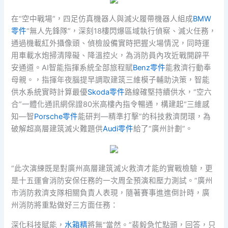
在“空中戰場”，四足仿真機器人與滅火履帶機器人組成
BMW
零件
“無人先鋒隊”，深刻18樓閃爆區域執行偵察、滅火任務，
通過機載紅外攝像頭、偵檢設備實時把握火場情況，同時運
用車載水炮掃清障礙、降溫控火，為消防員內攻近戰開辟平
安通道。AI智能指揮系統全部旅程賦
Benz零件
能救濟行動奉
母親。，指揮年夜腦提早調取建筑三維模子輔助決策，智能
供水系統實時計算最優
Skoda零件
路線確堅持續供水，“空六
合”一體化通訊網保證80米高樓內指令暢通，構建起“三維感
知—智
Porsche零件
能研判—精準打擊”的科技救濟閉環，為
破解超高層建筑滅火難題供
Audi零件
給了“廣州計劃”。
“此次演練既是對廣州高層建筑滅火救濟才能的實戰檢驗，更
是十五運會消防安保任務的一次周全預演和壓力測試。”廣州
市消防救濟支隊相關負責人表現，隨著賽事進進倒計時，廣
州消防將重點做好三方面任務：
深化科技賦能，
水箱精
將無“當然。”裴毅急忙點頭，回答，只