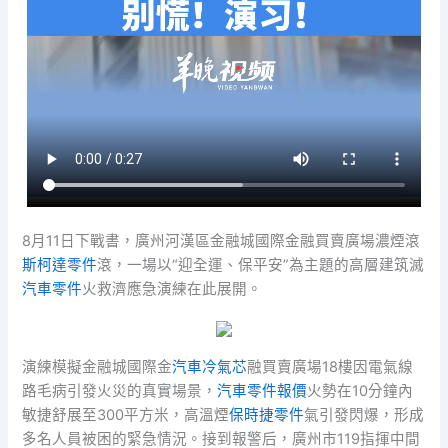
8月11日下戰書，廣州河漢區金融城國際金融買賣廣場濃煙滾
斯柯達零件
滾，一場以“迎全運、保平安”為主題的高層建筑滅
汽車零件
火救濟應急演練在此展開。
演練模擬金融城國際金
汽車冷氣芯
融買賣廣場18樓因電氣線
路毛病引發火災的真實場景，
汽車零件報價
火勢在10分鐘內
敏捷舒展至300平方米，高溫煙
保時捷零件
氣引發閃爆，形成
多名人員被困的緊急情況。接到報警后，廣州市119指揮中間