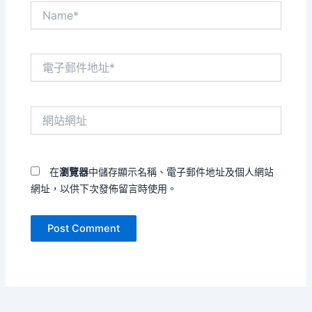
Name*
電
子
郵
件
網
地
站
址
網
*
址
在
瀏覽器
中儲存顯示名稱、電子郵件地址及個人網站
網址，以供下次發佈留言時使用。