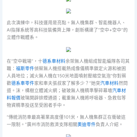
此次演練中，科技運用是亮點。無人機集群、智能機器人、
AI指揮系統等高科技裝備齊上陣，創新構建了“空中+空中”的
立體作戰體系。
在“空中戰場”，十
德系車材料
余架無人機組成智能編隊各司其
職：
福斯零件
偵察無人機搭載熱成像儀精準鎖定火源和被困
人員地位；滅火無人機在150米地面噴射壓縮空氣泡“你對蔡
歡
德系車零件
家和車夫張叔家了解多少？”她突
汽車材料
然問
道。沫，構樹立體滅火網；破玻無人機精準擊碎幕墻
汽車材
料報價
玻璃開辟排煙通道；載重無人機將呼吸器、急救包等
物資精準投送至受困者手中。
“傳統消防車最高著業高度僅101米，無人機集群正在衝破這
一限制。”廣州市消防救濟支隊相關
奧迪零件
負責人介紹。