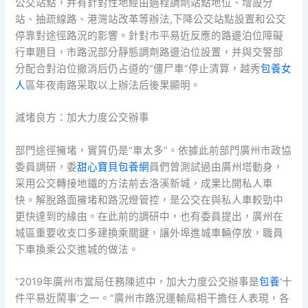
公交站點，并有針對性地經由過程調劑站點地位、增設分
站、抽疏線路、港灣站改革等辦法,下降公交站點設置和公交
停靠對途徑路況的影響。針對市平易近反應的路邊泊位障礙
行車題目，市路況部分靜態調劑路邊泊位設置，并與交警部
分配合對泊位撤消后仍占道的“僵尸車”停止清算，越秀
包養女
人
區年夜南路采取以上辦法后後果顯明。
減堵良方：加大力度公交辦事
部門途徑擁堵，實質仍是“車太多”。依據此前部門廣州市政協
委員調研，委
甜心寶貝包養網
員們曾測試過由廣州塔動身，
采用公交轉接地鐵的方法前去洛溪新城，成果比開私人車
快。解脫路面擁堵和路況燈管控，是公交在與私人車較勁中
更快達到的緣由。在此前的調研中，也有委員提出，廣州在
城區重要收支口多建換乘關鍵，讓外埠進城車輛停放，職員
下車換乘公交進城的做法。
“2019年廣州市當局任務陳述中，加大力度公交辦事是
包養
‘十
件平易近鬧事’之一。”廣州市路況運輸局相干擔任人表現，各