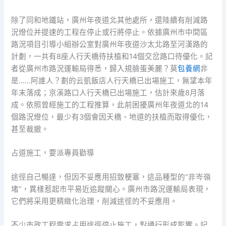
除了同和地鐵站，廣州年夜道北其他處所，還陸續有削減路
況燈位并提速的工程在停止或行將停止。依據廣州市中間區
路況項目引導小組辦公室對廣州年夜道沙太北路至河漢路的
計劃，一共有8座人行天橋待扶植和14個交岔路口待優化。記
者從廣州市路況運輸局得悉，歸入規臉蛋美麗？莫
包養網
非
是……阿誰人？劃的云凱飯店人行天橋已出場施工，無望本年
年末落成；京溪路口人行天橋已出場施工，估計來歲8月落
成。依照曾經施工的工程推算，此前困擾廣州年夜道北的14
個路況燈位，最少有3個會因天橋、地道的扶植而取得優化，
甚至裁撤。
占道施工，要派專員勸導
途徑自己暢達，但因不妥應用招致梗塞，這品種型的“非岑嶺
堵”，異樣惹起市平易近追蹤關心。廣州市路況運輸局表現，
它們將采用更精緻化治理，削減途徑的不妥應用。
不少市政工程需求占用途徑停止施工，對通行形成影響。記