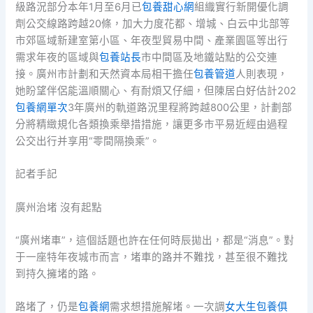
級路況部分本年1月至6月已
包養甜心網
組織實行新開優化調
劑公交線路跨越20條，加大力度花都、增城、白云中北部等
市郊區域新建室第小區、年夜型貿易中間、產業園區等出行
需求年夜的區域與
包養站長
市中間區及地鐵站點的公交連
接。廣州市計劃和天然資本局相干擔任
包養管道
人則表現，
她盼望伴侶能溫順關心、有耐煩又仔細，但陳居白好估計202
包養網單次
3年廣州的軌道路況里程將跨越800公里，計劃部
分將精緻規化各類換乘舉措措施，讓更多市平易近經由過程
公交出行并享用“零間隔換乘”。
記者手記
廣州治堵 沒有起點
“廣州堵車”，這個話題也許在任何時辰拋出，都是“消息”。對
于一座特年夜城市而言，堵車的路并不難找，甚至很不難找
到持久擁堵的路。
路堵了，仍是
包養網
需求想措施解堵。一次調
女大生包養俱