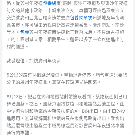
路，從芳村年夜道
包養網
南“飛越”東沙年夜道及與東沙年夜道
訂交的其他市政路，中轉東沙立交。車輛可經由過程東沙立
交進進廣州西北西環高速前去廣
包養網單次
州遍地及年夜灣
區各市，亦可經由過程東新高速達到番禺、廣州南站、南沙
等地。
包養
芳村年夜道南快捷化工程落成后，不只讓占道施
工的工程削減立意：相愛平生，還是以多了一條疾速進出芳
村的通道。
裁撤燈位，加快廣州年夜道
5公里的路有14個路況燈位，車輛逛逛停停，均勻車速只要15
公里的廣州年夜道北，無望在較短時光快起來。
8月13日，記者在同和地鐵站對前途段看到，該路段西側已用
磚墻圍蔽。據悉，圍蔽范圍將扶植同和地鐵站后續工程，此
中便包含同和地鐵站今朝沒扶植的A、B兩出口。兩出口的投
進應用，無望緩解同和地鐵站只在東側馬路有出口，乘客出
站后還需經由過程空中斑馬線過馬路影響廣州年夜道北車輛
通行的為難。