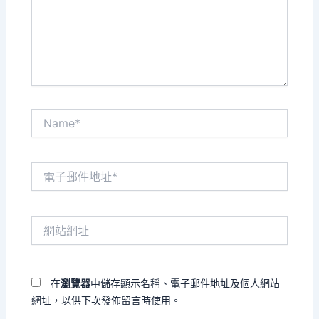
入
內
容...
Name*
電
子
郵
件
網
地
站
址
網
*
址
在
瀏覽器
中儲存顯示名稱、電子郵件地址及個人網站
網址，以供下次發佈留言時使用。