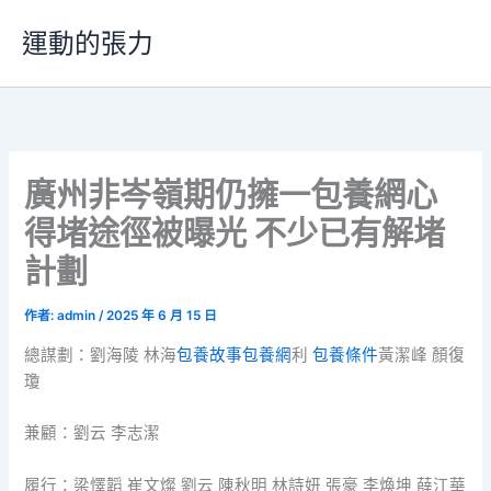
跳
運動的張力
至
主
要
內
容
廣州非岑嶺期仍擁一包養網心
得堵途徑被曝光 不少已有解堵
計劃
作者:
admin
/
2025 年 6 月 15 日
總謀劃：劉海陵 林海
包養故事
包養網
利
包養條件
黃潔峰 顏復
瓊
兼顧：劉云 李志潔
履行：梁懌韜 崔文燦 劉云 陳秋明 林詩妍 張豪 李煥坤 薛江華