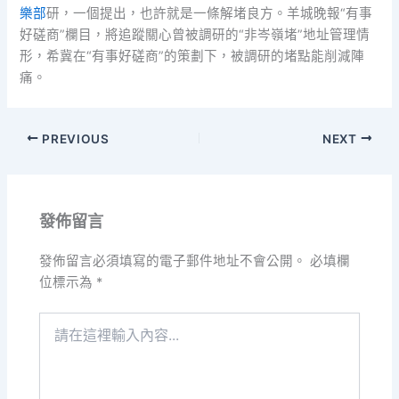
樂部
研，一個提出，也許就是一條解堵良方。羊城晚報“有事
好磋商”欄目，將追蹤關心曾被調研的“非岑嶺堵”地址管理情
形，希冀在“有事好磋商”的策劃下，被調研的堵點能削減陣
痛。
PREVIOUS
NEXT
發佈留言
發佈留言必須填寫的電子郵件地址不會公開。
必填欄
位標示為
*
請
在
這
裡
輸