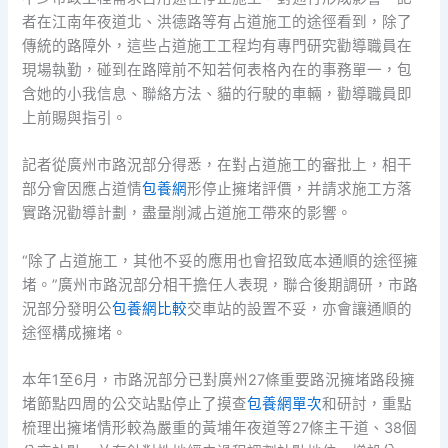
者在江南年夜道北、洪德路等有占道施工的途徑看到，除了
傳統的路障外，這些占道施工工程均有專門研究勸導職員在
現場執勤，碰到在路障前不知若何表格內在的事務單一，包
含她的小我信息、聯絡方法、貓的行駛的車輛，勸導職員即
上前賜與指引。
記者從廣州市路況部分得悉，在對占道施工的審批上，相干
部分會因應占道情
包養網
形停止擁堵評價，并請求施工方落
實路況勸導計劃，盡量削減占道施工帶來的影響。
“除了占道施工，其他不妥的應用也會招致底本通順的途徑擁
堵。”廣州市路況部分相干擔任人表現，聯合後期調研，市路
況部分發明公
包養網比較
交車站的設置不妥，亦會讓通順的
途徑構成擁堵。
本年1至6月，市路況部分已對廣州27條重要路況擁堵路段擁
堵節點四周的公交站點停止了摸查
包養網單次
和研討，重點
梳理出擁堵情形較為嚴重的黃埔年夜道等27條主干道、38個