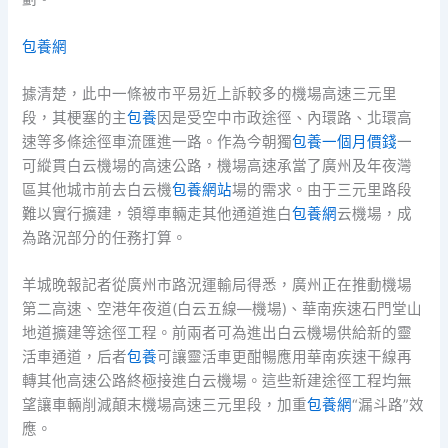
包養網
據清楚，此中一條被市平易近上訴較多的機場高速三元里
段，其梗塞的主
包養
因是受空中市政途徑、內環路、北環高
速等多條途徑車流匯進一路。作為今朝獨
包養一個月價錢
一
可縱貫白云機場的高速公路，機場高速承當了廣州及年夜灣
區其他城市前去白云機
包養網站
場的需求。由于三元里路段
難以實行擴建，領導車輛走其他通道進白
包養網
云機場，成
為路況部分的任務打算。
羊城晚報記者從廣州市路況運輸局得悉，廣州正在推動機場
第二高速、空港年夜道(白云五線—機場)、華南疾速石門堂山
地道擴建等途徑工程。前兩者可為進出白云機場供給新的靈
活車通道，后者
包養
可讓靈活車更酣暢應用華南疾速干線再
轉其他高速公路終極接進白云機場。這些新建途徑工程均無
望讓車輛削減顛末機場高速三元里段，加重
包養網
“漏斗路”效
應。