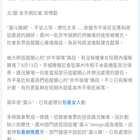
文/圖 金羊網記者 梁懌韜
“漏斗路網”、不妥占用、燈位太多……依據市平易近反應和政
協委員的調研，廣州一批非岑嶺期仍然擁堵的途徑被曝光。
社會各界追蹤關心擁堵路段，為若何疏浚堵點建言獻策。
被大師追蹤關心的“非岑嶺堵”路段，有沒無機會在短期內緩解
擁堵？8月13日，羊城晚報記者從廣州市相干本能機能部分得
悉，路況擁堵一向是當局部分追蹤關心并想法處理的題目。
市平易近和委員們追蹤關心的“非岑嶺堵”路段，不少已有解堵
計劃，有的更能夠在短期內就能為市平易近辦事。
兩年夜“漏斗”，已有處理計
包養女人
劃
多條路會聚成一條路，招致被會聚的途徑路況擁堵。因計劃
缺少前瞻性，廣州部門途徑因這種“漏斗”design成為堵點。記
者得
包養網推薦
悉，部門報道中說起的“漏斗路”，已有處理計
劃。