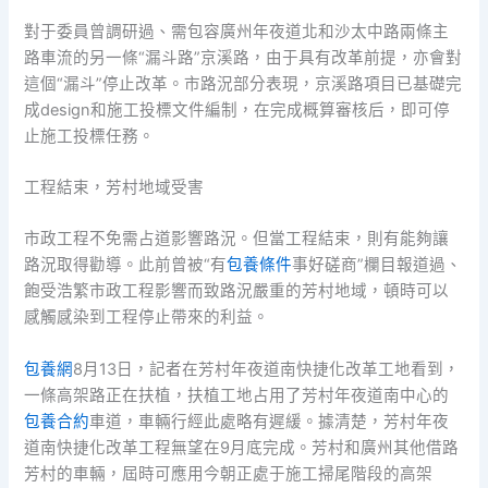
對于委員曾調研過、需包容廣州年夜道北和沙太中路兩條主
路車流的另一條“漏斗路”京溪路，由于具有改革前提，亦會對
這個“漏斗”停止改革。市路況部分表現，京溪路項目已基礎完
成design和施工投標文件編制，在完成概算審核后，即可停
止施工投標任務。
工程結束，芳村地域受害
市政工程不免需占道影響路況。但當工程結束，則有能夠讓
路況取得勸導。此前曾被“有
包養條件
事好磋商”欄目報道過、
飽受浩繁市政工程影響而致路況嚴重的芳村地域，頓時可以
感觸感染到工程停止帶來的利益。
包養網
8月13日，記者在芳村年夜道南快捷化改革工地看到，
一條高架路正在扶植，扶植工地占用了芳村年夜道南中心的
包養合約
車道，車輛行經此處略有遲緩。據清楚，芳村年夜
道南快捷化改革工程無望在9月底完成。芳村和廣州其他借路
芳村的車輛，屆時可應用今朝正處于施工掃尾階段的高架