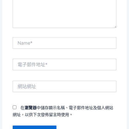
內
容...
Name*
電
子
郵
件
網
地
站
址
網
*
址
在
瀏覽器
中儲存顯示名稱、電子郵件地址及個人網站
網址，以供下次發佈留言時使用。