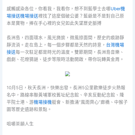
感觸感染各位，你看我，我看你，想不到藍學士去哪
Uber機
場接送
機場接送
裡找了這麼個破公婆？藍爺是不是對自己原
本是寶物，捧在手心裡的女兒如此失望歷史脈搏
長洲島，四面環水，風光旖旎，微風掠面間，歷史的痕跡靜
靜流淌。走在島上，每一個步驟都是天然的詩意，
台灣機場
接送
每一次駐足都是時光的溫度。雙節期間，長洲島音樂、
戲劇、花燈猜謎、徒步等限時活動開啟，帶你玩轉黃金周。
10月5日，秋天長洲，快樂出發。長洲5公里歡樂徒步火熱報
名中，路線串聯黃埔軍校舊址紀念館、辛亥反動紀念館、隆
平院士港、游
機場接機
艇會、新擔涌“風雨齊心”廊橋、中猴子
園等歷史遺跡和景點。
咀嚼茶韻人生