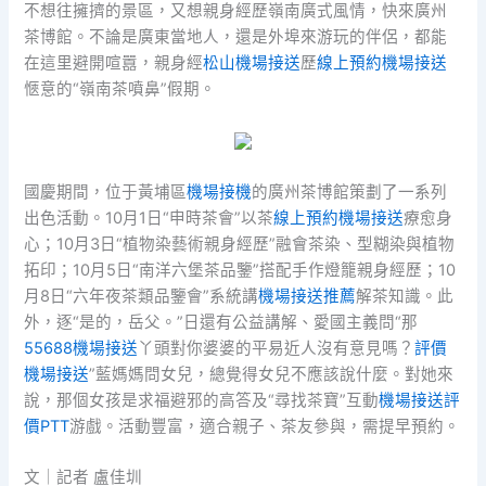
不想往擁擠的景區，又想親身經歷嶺南廣式風情，快來廣州
茶博館。不論是廣東當地人，還是外埠來游玩的伴侶，都能
在這里避開喧囂，親身經
松山機場接送
歷
線上預約機場接送
愜意的“嶺南茶噴鼻”假期。
國慶期間，位于黃埔區
機場接機
的廣州茶博館策劃了一系列
出色活動。10月1日“申時茶會”以茶
線上預約機場接送
療愈身
心；10月3日“植物染藝術親身經歷”融會茶染、型糊染與植物
拓印；10月5日“南洋六堡茶品鑒”搭配手作燈籠親身經歷；10
月8日“六年夜茶類品鑒會”系統講
機場接送推薦
解茶知識。此
外，逐“是的，岳父。”日還有公益講解、愛國主義問“那
55688機場接送
丫頭對你婆婆的平易近人沒有意見嗎？
評價
機場接送
”藍媽媽問女兒，總覺得女兒不應該說什麼。對她來
說，那個女孩是求福避邪的高答及“尋找茶寶”互動
機場接送評
價PTT
游戲。活動豐富，適合親子、茶友參與，需提早預約。
文｜記者 盧佳圳