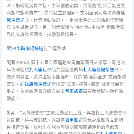
濟，加碼促消費舉措。中秋國慶期間，將啟動“創新活氣島文
商旅體旅消費季”，從特點主題闤闠、文明展演到專項消費補
機場接送
貼、行業聯動促銷，一系列出色紛呈的活動將陸續
與市平易近見面，進一個步驟釋放“長洲島-生物島”創新活氣
島的文旅商業價值，拉動消費增長。
賦
24小時機場接送
能全運熱潮
隨著2025年第十五屆全國運動會籌備氛圍日益濃厚，粵港澳
年夜灣區掀
九人座包車
起共迎全運的熱
七人座機場接送
潮。
廣州開發區、黃埔區攜手熊貓IP，打造“熊貓迎全運”文商旅體
盛宴，創
飯店機場接送
新摸索“文旅+體育+商業”融會發展新
形式，為區域消費升級與城市
包車旅遊
高質量發展注進強勁
動能。
近期，“大師運動會”主題活動出色上線，興趣打工人運動會同
步開啟，乒乓球對抗、興趣拳
包車旅遊
擊親身經歷等互動項
目接連登場，讓鄰里在深長呼吸間感觸感染運動的治愈氣