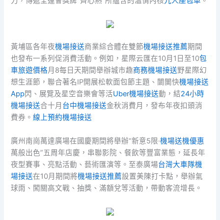
力，傳遞全運會獎牌“齊心熱”所蘊含的溫情內核
九人座包車
。
黃埔區各年夜
機場接送
商業綜合體在雙節
機場接送推薦
期間
也發布一系列促消費活動。例如，星際云匯在10月1日至10
包
車旅遊價格
月8每日天期間舉辦城市趣
商務機場接送
野星際幻
想生涯節，聯合著名IP開展松軟面包節主題、闤闠快
機場接送
App
閃、展覽及星空音樂會等活
Uber機場接送
動，結
24小時
機場接送
合十月
台中機場接送
金秋消費月，發布年夜扣頭消
費券。
線上預約機場接送
廣州南崗萬達廣場在國慶期間將舉辦“新意5限·
機場送機優惠
萬般出色”五周年店慶，串聯影院、餐飲等豐富業態，延長年
夜型賽事、亮點活動、藝術匯演等。至泰廣場
台灣大車隊機
場接送
在10月期間將
機場接送推薦
設置美陳打卡點，舉辦氣
球雨、闖關高文戰、抽獎、滿額兌等活動，帶動客流增長。