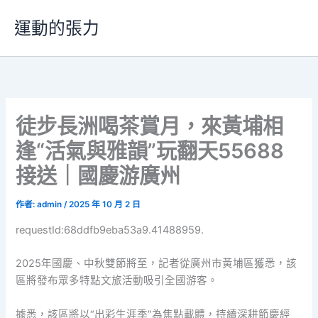
跳
運動的張力
至
主
要
內
容
徒步長洲喝茶賞月，來黃埔相
逢“活氣與雅韻”玩翻天55688
接送｜國慶游廣州
作者:
admin
/
2025 年 10 月 2 日
requestId:68ddfb9eba53a9.41488959.
2025年國慶、中秋雙節將至，記者從廣州市黃埔區獲悉，該
區將發布眾多特點文旅活動吸引全國游客。
據悉，該區將以“出彩生涯季”為焦點載體，持續深耕節慶經