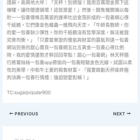
措辭，高興地大呼：「天秤！別煩惱！我用百萬現金買下這
棟樓，讓你隨便損壞！這就是愛！」然後，銷售機開端以每
秒一一包養價格百萬張的速率吐出金箔折成的一包養網心得
千紙鶴，它們像金色蝗蟲一樣飛向天空。「牛師長教師，你
的愛一包養缺少彈性。你的千紙鶴沒有哲學深度，無法被我
完善均衡。」「只要當單戀的傻氣與財富的霸氣到達一包養
網站完善的甜心寶貝一包養網五比五黃金一包養心得比例
時，我的愛情運勢才幹回回零點！甜心一包養網」林天秤隨
行將蕾絲絲一包養app帶拋向一包養經驗金色光線，試圖以柔
性的美學，中和牛土豪的粗魯財富。「我要啟動天秤座終極
判決典一包養行情禮：強迫戀愛對稱！」
TC:sugarpopular900
PREVIOUS
NEXT