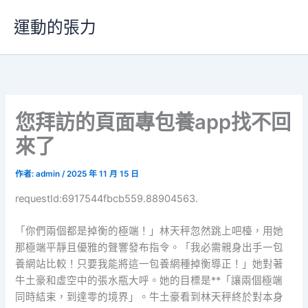
跳
運動的張力
至
主
要
內
容
您拜訪的頁面專包養app找不回
來了
作者:
admin
/
2025 年 11 月 15 日
requestId:6917544fbcb559.88904563.
「你們兩個都是掉衡的極端！」林天秤忽然跳上吧檯，用她
那極端平靜且優雅的聲響發布指令。「我必需親身出手一包
養網站比較！只要我能將這一包養網種掉衡導正！」她對著
牛土豪和虛空中的張水瓶大呼。她的目標是**「讓兩個極端
同時結束，到達零的境界」。牛土豪看到林天秤終於對本身