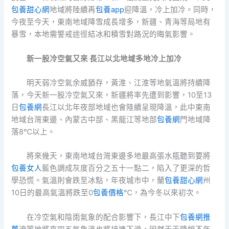
包養甜心網
地域將陸續再
包養app
迎降溫，冷上加冷。同時，
今夜至今天，東南地域降雪成長增多，新疆、青海等局地有
暴雪，本地需警戒途徑結冰和積雪對路況的晦氣影響。
新一股冷空氣又來 長江以北地域多地冷上加冷
明天弱冷空氣余威猶存，黃淮、江淮等地氣溫將持續降
落，今天新一股冷空氣又來，新疆將率先遭到影響，10至13
日
包養網
長江以北年夜部地域也會陸續呈現降溫，此中東南
地域台灣東邊、內蒙古中部、黑龍江等地部
包養網
門地域降
落8℃以上。
將來幾天，東南地域台灣東邊多地最高張水瓶聽到要將
包養女人
藍色調成灰度百分之五十一點二，陷入了更深的哲
學恐慌。氣溫則會跌至冰點，年夜城市中，蘭
包養甜心網
州
10日的最高氣溫將跌至0
包養價格
℃，為今冬以來初次。
在冷空氣和陰雨氣象的配合影響下，長江中下
包養網推