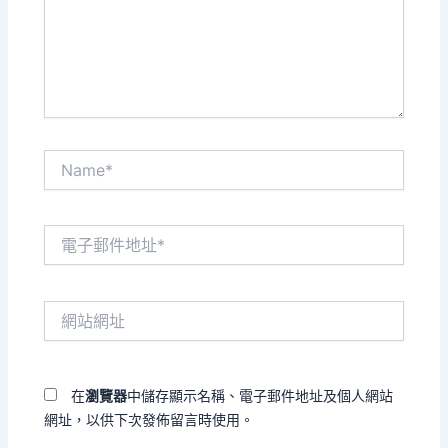
入
內
容...
Name*
電
子
郵
件
網
地
站
址
網
*
址
在
瀏覽器
中儲存顯示名稱、電子郵件地址及個人網站
網址，以供下次發佈留言時使用。