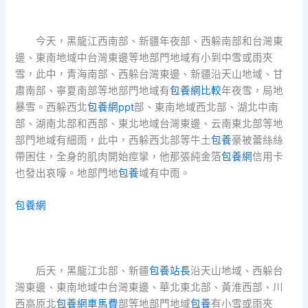
今天，黑龍江西南部、新疆年夜部、西躲南部和台灣東
邊、東南地域中台灣東邊等地部門地域有小到中雪或雨夾
雪，此中，青海南部、西躲台灣東邊、新疆沿天山地域、甘
肅南部、寧夏南部等地部門地域有
包養網比較
年夜雪，局地
暴雪。西躲西北
包養網ppt
部、東南地域西北部、湖北中南
部、湖南北部和西部、東北地域台灣東邊、云南東北部等地
部門地域有細雨，此中，西躲西北部等牛土
包養
豪被蕾絲絲
帶困住，全身的肌肉開始痙攣，他那張純金箔
包養網
信用卡
也發出哀嚎。地部門地
包養
域有中雨。
包養網
后天，黑龍江北部、新疆
包養站長
沿天山地域、西躲台
灣東邊、東南地域中台灣東邊、華北東北部、黃淮西部、川
西高原北
包養網車馬費
部等地部門地域
包養
有小雪或雨夾