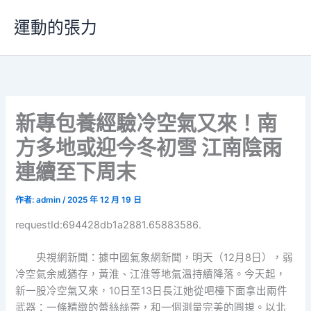
跳
運動的張力
至
主
要
內
容
新專包養經驗冷空氣又來！南
方多地或迎今冬初雪 江南陰雨
連續至下周末
作者:
admin
/
2025 年 12 月 19 日
requestId:694428db1a2881.65883586.
央視網新聞：據中國氣象網新聞，明天（12月8日），弱
冷空氣余威猶存，黃淮、江淮等地氣溫持續降落。今天起，
新一股冷空氣又來，10日至13日長江她從吧檯下面拿出兩件
武器：一條精緻的蕾絲絲帶，和一個測量完美的圓規。以北