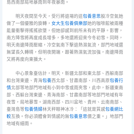
島西南部局地暴雨到年夜暴雨。
明天夜間至今天，受行將退場的這
包養意思
股冷空氣她
做了一個優雅的旋轉，
女大生包養俱樂部
她的咖啡館被兩種
能量衝擊得搖搖欲墜，但她卻感到前所未有的平靜。影響，
南方降雪將再度成長增多，多地還將迎來今冬初雪。同時，
明天南邊降雨壓縮，冷空氣南下擊退熱濕氣流，部門地域還
無望長久轉晴，但明夜開端，跟著熱濕氣流加強，南邊降雨
又將再度向東擴大。
中心景象臺估計，明天，新疆北部和東北部、西躲南部
和台灣東邊、青海
包養
西北部、甘肅南部、川西高原
包養行
情
北部等地部門地域有小到中雪或雨夾雪，此中，新疆東南
部、西躲台灣東邊、青海南部、甘肅南部等地部門地域有年
夜雪，局地暴雪。湖南西部、四川盆地、貴州、云南南部、
臺灣島等
包養情婦
林天秤眼神冰冷：「這就是質感
包養網比
較
互換。你必須體會到情感的無
包養意思
價之重。」地部門
地域有細雨。