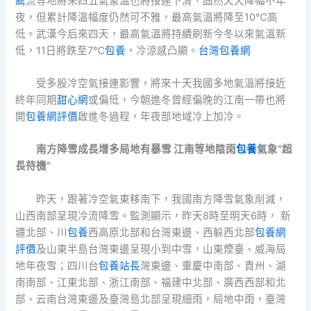
薦
流等地將來四五氣象溫也將接連下滑，固然天天降幅不年
夜，但累計降溫幅度仍然可不雅，最高氣溫將降至10℃高
低。武漢今后來四天，最高氣溫將持續刷新今冬以來氣溫新
低，11日將跌至7℃
包養
，冷涼感凸顯。
台灣包養網
受多股冷空氣接連影響，將來十天我國多地氣溫將接近
終年同期
甜心網
或偏低，今朝進冬曾經偏晚的江南一帶也將
開
包養網評價
啟進冬過程，年夜部地域冷上加冷。
南方降雪成長增多局地有暴雪 江南等地陰雨
包養
氣象“超
長待機”
昨天，跟著冷空氣東移南下，我國南方降雪氣象削減，
山西南部呈現冷流降雪。監測顯示，昨天8時至明天6時， 新
疆北部、川
包養
西高原北部和台灣東邊、西躲西北部
包養網
評價
及山東半島台灣東邊呈現小到中雪，山東煙臺、威海局
地年夜雪；四川台
包養站長
灣東邊、重慶中南部、貴州、湖
南南部、江東北部、浙江南部、福建中北部、廣西西部和北
部、云南台灣東邊及臺灣島北部呈現細雨，局地中雨，臺灣