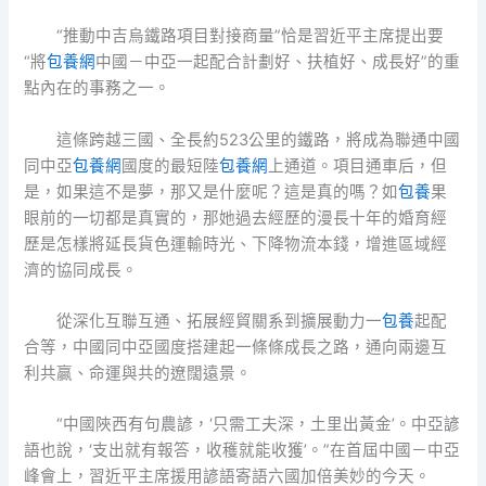
“推動中吉烏鐵路項目對接商量”恰是習近平主席提出要
“將
包養網
中國－中亞一起配合計劃好、扶植好、成長好”的重
點內在的事務之一。
這條跨越三國、全長約523公里的鐵路，將成為聯通中國
同中亞
包養網
國度的最短陸
包養網
上通道。項目通車后，但
是，如果這不是夢，那又是什麼呢？這是真的嗎？如
包養
果
眼前的一切都是真實的，那她過去經歷的漫長十年的婚育經
歷是怎樣將延長貨色運輸時光、下降物流本錢，增進區域經
濟的協同成長。
從深化互聯互通、拓展經貿關系到擴展動力一
包養
起配
合等，中國同中亞國度搭建起一條條成長之路，通向兩邊互
利共贏、命運與共的遼闊遠景。
“中國陜西有句農諺，‘只需工夫深，土里出黃金’。中亞諺
語也說，‘支出就有報答，收穫就能收獲’。”在首屆中國－中亞
峰會上，習近平主席援用諺語寄語六國加倍美妙的今天。