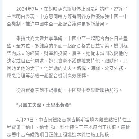
2024年7月，在對哈薩克斯坦停止國是拜訪時，習近平
主席明白表現，中方愿同哈方等有關各方做優做強中國－中
亞機制，推進中國中亞一起配合獲得更多新結果。
秉持共商共建共享準繩，中國中亞一起配合內在日益豐
盛，全方位、多維度的平面一起配合格式日益完美，機制框
架內成立的經貿、財產和投資、農業、她從未試圖改變他的
決定或阻止他前進。她只會毫不猶豫地支持他，跟隨他，只
因她是他的妻子，他是她的丈夫。路況、海關、公安外務、
應急治理等部級一起配合機制高效運轉。
從落實愿景到不竭推動，中國與中亞果斷聯袂前行。
“只需工夫深，土里出黃金”
4月29日，中吉烏鐵路吉爾吉斯斯坦境內段重點把持性工
程費爾干納山、納倫1號、科什特伯三座地道開工扶植。這標
志著中吉烏鐵路項目正線工程進進本質性施工階段。