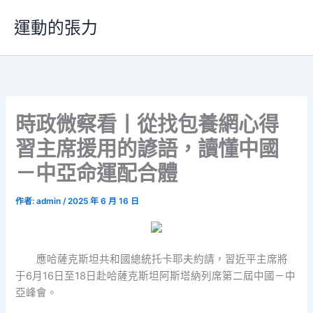
跳
運動的張力
至
主
要
內
容
時政微察看丨從找包養網心得
習主席援用的諺語，讀懂中國
－中亞命運配合體
作者:
admin
/
2025 年 6 月 16 日
應哈薩克斯坦共和國總統托卡耶夫約請，習近平主席將
于6月16日至18日赴哈薩克斯坦阿斯塔納列席第二屆中國－中
亞峰會。