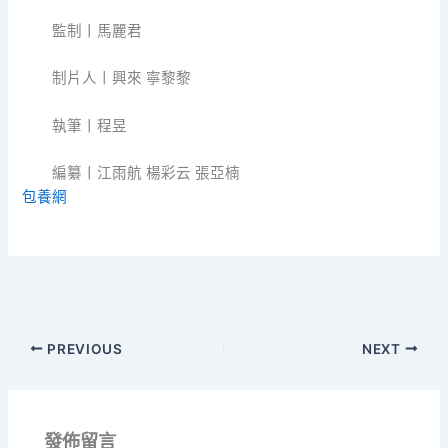
監制丨馬麗君
制片人丨興來 寧黎黎
執筆丨程昱
編纂丨江雨航 楊彩云 張亞楠
包養網
PREVIOUS
NEXT
發佈留言