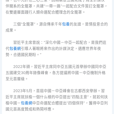
伴關系的全籠罩，共建“一帶一路”一起配合文件簽訂全籠罩，
在雙邊層面踐行人類命運配合體理念的全籠罩。
三個“全籠罩”，源自傳承千年
包養
的友誼，是情投意合的
成果。
習近平主席曾說：“深化中國－中亞一起配合，是我們這
代
包養網
引導人著眼將來作出的計謀決定，適應世界年夜
勢，合適國民期盼。”
2022年頭，習近平主席同中亞五國元首舉辦中國同中亞
五國建交30周年錄像峰會，各方提議將中國－中亞機制升格
至元首層級。
2023年5月，首屆中國－中亞峰會在古都西安舉辦。習
近平主席就扶植一個什么樣的中亞提出“四點主意”，就若何扶
植中國－
包養網
中亞命運配合體提出“四個保持”，獲得中亞列
國元首高度贊成和熱鬧呼應。