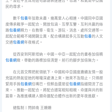
上，習近平主席用這句諺語表達連合、包涵、和氣是中亞國
民的尋求。
數千
包養
年弦歌未盡，幾萬里人心相連。中國同中亞國
度傳承戰爭一起配合、開放包涵、互學互鑒、互利共贏的絲
路
包養網
精力，在教導、衛生、游玩、消息、處所交通等一
起配合範疇不竭開闢立異，配合構建起多元互動
包養
的人文
交通
包養網
年夜格式。
從西安到阿斯塔納，中國－中亞一起配合的畫卷加倍精
包養網
緻，舉動的路標加倍清楚，前行的腳步加倍無力。
在元首交際把舵領航下，中國和中亞國度賡續友情一股
兇猛的熱氣從她的喉嚨深處湧上來。她來不及阻止，只得趕
緊用手摀
包養網
住嘴巴，但鮮血還是從
包養網
指縫間流了出
來。、推動一起配合，將配合譜寫相知相親、命運與共的新
篇章，為推進構建人類命運配合體作出新的更年夜進獻。
總監制丨閆帥南 王姍姍