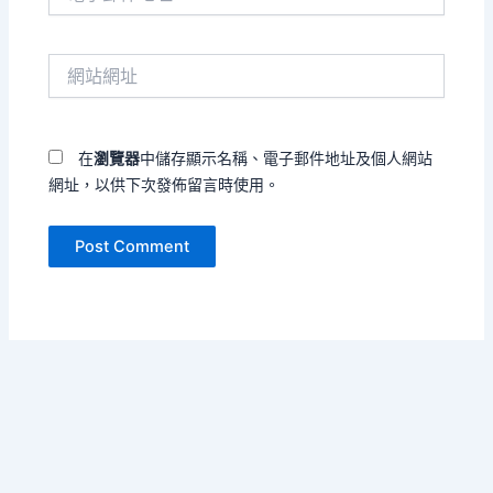
子
郵
件
網
地
站
址
網
*
址
在
瀏覽器
中儲存顯示名稱、電子郵件地址及個人網站
網址，以供下次發佈留言時使用。
Copyright © 2026 運動的張力 | Powered by
Astra WordPress