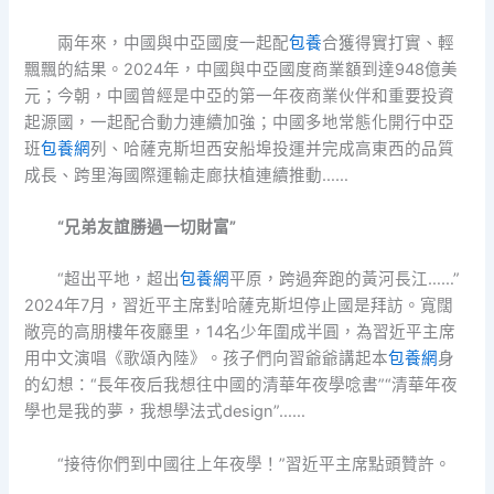
兩年來，中國與中亞國度一起配
包養
合獲得實打實、輕
飄飄的結果。2024年，中國與中亞國度商業額到達948億美
元；今朝，中國曾經是中亞的第一年夜商業伙伴和重要投資
起源國，一起配合動力連續加強；中國多地常態化開行中亞
班
包養網
列、哈薩克斯坦西安船埠投運并完成高東西的品質
成長、跨里海國際運輸走廊扶植連續推動……
“兄弟友誼勝過一切財富”
“超出平地，超出
包養網
平原，跨過奔跑的黃河長江……”
2024年7月，習近平主席對哈薩克斯坦停止國是拜訪。寬闊
敞亮的高朋樓年夜廳里，14名少年圍成半圓，為習近平主席
用中文演唱《歌頌內陸》。孩子們向習爺爺講起本
包養網
身
的幻想：“長年夜后我想往中國的清華年夜學唸書”“清華年夜
學也是我的夢，我想學法式design”……
“接待你們到中國往上年夜學！”習近平主席點頭贊許。