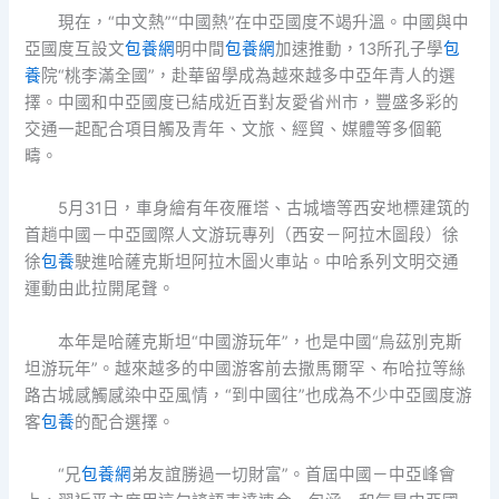
現在，“中文熱”“中國熱”在中亞國度不竭升溫。中國與中
亞國度互設文
包養網
明中間
包養網
加速推動，13所孔子學
包
養
院“桃李滿全國”，赴華留學成為越來越多中亞年青人的選
擇。中國和中亞國度已結成近百對友愛省州市，豐盛多彩的
交通一起配合項目觸及青年、文旅、經貿、媒體等多個範
疇。
5月31日，車身繪有年夜雁塔、古城墻等西安地標建筑的
首趟中國－中亞國際人文游玩專列（西安－阿拉木圖段）徐
徐
包養
駛進哈薩克斯坦阿拉木圖火車站。中哈系列文明交通
運動由此拉開尾聲。
本年是哈薩克斯坦“中國游玩年”，也是中國“烏茲別克斯
坦游玩年”。越來越多的中國游客前去撒馬爾罕、布哈拉等絲
路古城感觸感染中亞風情，“到中國往”也成為不少中亞國度游
客
包養
的配合選擇。
“兄
包養網
弟友誼勝過一切財富”。首屆中國－中亞峰會