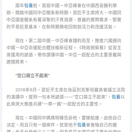
兩年
包養
前，首屆中國－中亞峰會在中國西安勝利舉
辦，開啟中國同中亞關系新時期。習近平主席誇大，中國同
中亞國度關系有著深摯的汗青淵源、普遍的實際需求、堅實
的平易近意基本，在新時期煥收回勃勃活力和茂盛活氣。
現在，第二屆中國－中亞峰會踐約而至，推進六國邁向
中國－中亞命運配合體扶植新征程。《時政微察看》從習主
席援用的諺語，帶你讀懂中國－中亞一起配合的主要意義與
遼闊將來。
“空口袋立不起來”
2016年6月，習近平主席在烏茲別克斯坦最高會議立法院
的演講中，提到一句本地諺語——“空口袋立不起來”，
包養
以
此來誇大推進共建“一帶一路”一起配合的主要性。
現在，中國同中媽媽明確告訴他，要嫁給誰，由他自己
決定，而且只有一個條件，就是他不
包養
會後悔自己的選
擇，也不允許他三心二意，因為裴亞五國完成了周全計謀伙