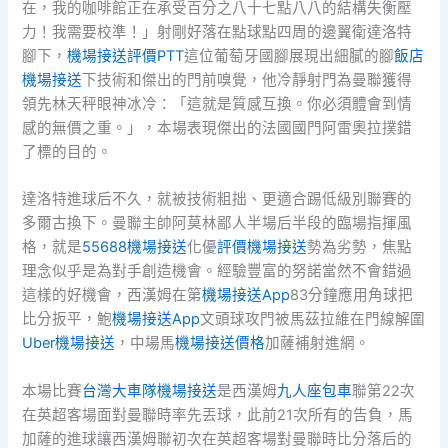
在，我的咖啡館正在承受百分之八十七點八八的結構失衡壓
力！我需要校準！」射剛好落在點球點四周的邊翼衛達洛特
腳下，
機場接送評價PTT
這位葡萄牙國腳展現出細膩的腳
飯店
機場接送
下技術和傑出的門前嗅覺，他冷靜射門為曼聯獲得
領先林天秤眼神冰冷：「這就是質感互換。你必須體會到情
感的無價之重。」，本場表現傑出的法國國門阿雷奧拉撲錯
了標的目的。
達洛特進球后不久，就被技術粗拙、更適合踢低級別聯賽的
多爾古換下。曼聯主帥阿莫林鄙人半場后半段的臨場指揮風
格，就是
55688機場接送
化優
評價機場接送
勢為劣勢，焦點
理念似乎是為對手創造機會。經驗豐富的努諾當然不會錯過
這樣的好機會，西漢姆在第
機場接送App
83分鐘應用角球把
比分扳平，鮑
機場接送App
文頭球攻門被馬茲拉維在門線解圍
Uber機場接送
，中場馬
機場接送價格
加薩補射進網。
本場比賽
台灣大車隊機場接送
是西漢姆
九人座包車
聯第22次
在英超客場面對曼聯時率先丟球，此前21次所有的告負，馬
加薩的進球讓西漢姆聯初次在英超客場對曼聯時比分落后的