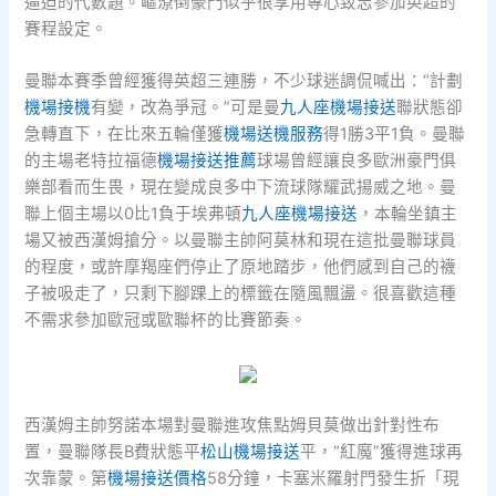
逼迫的代數題。嶇潦倒豪門似乎很享用專心致志參加英超的
賽程設定。
曼聯本賽季曾經獲得英超三連勝，不少球迷調侃喊出：“計劃
機場接機
有變，改為爭冠。”可是曼
九人座機場接送
聯狀態卻
急轉直下，在比來五輪僅獲
機場送機服務
得1勝3平1負。曼聯
的主場老特拉福德
機場接送推薦
球場曾經讓良多歐洲豪門俱
樂部看而生畏，現在變成良多中下流球隊耀武揚威之地。曼
聯上個主場以0比1負于埃弗頓
九人座機場接送
，本輪坐鎮主
場又被西漢姆搶分。以曼聯主帥阿莫林和現在這批曼聯球員
的程度，或許摩羯座們停止了原地踏步，他們感到自己的襪
子被吸走了，只剩下腳踝上的標籤在隨風飄盪。很喜歡這種
不需求參加歐冠或歐聯杯的比賽節奏。
西漢姆主帥努諾本場對曼聯進攻焦點姆貝莫做出針對性布
置，曼聯隊長B費狀態平
松山機場接送
平，“紅魔”獲得進球再
次靠蒙。第
機場接送價格
58分鐘，卡塞米羅射門發生折「現