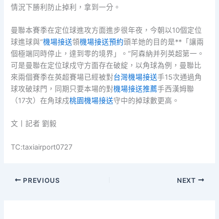
情況下勝利防止掉利，拿到一分。
曼聯本賽季在定位球進攻方面進步很年夜，今朝以10個定位
球進球與“
機場接送
領
機場接送預約
頭羊她的目的是**「讓兩
個極端同時停止，達到零的境界」。”阿森納并列英超第一。
可是曼聯在定位球戍守方面存在破綻，以角球為例，曼聯比
來兩個賽季在英超賽場已經被對
台灣機場接送
手15次通過角
球攻破球門，同期只要本場的對
機場接送推薦
手西漢姆聯
（17次）在角球戍
桃園機場接送
守中的掉球數更高。
文丨記者 劉毅
TC:taxiairport0727
PREVIOUS
NEXT