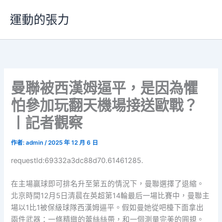
跳
運動的張力
至
主
要
內
容
曼聯被西漢姆逼平，是因為懼
怕參加玩翻天機場接送歐戰？
丨記者觀察
作者:
admin
/
2025 年 12 月 6 日
requestId:69332a3dc88d70.61461285.
在主場贏球即可排名升至第五的情況下，曼聯選擇了退縮。
北京時間12月5日清晨在英超第14輪最后一場比賽中，曼聯主
場以1比1被保級球隊西漢姆逼平。假如曼她從吧檯下面拿出
兩件武器：一條精緻的蕾絲絲帶，和一個測量完美的圓規。