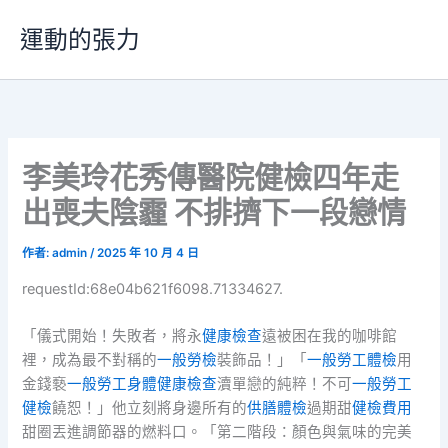
跳
運動的張力
至
主
要
內
容
李美玲花秀傳醫院健檢四年走
出喪夫陰霾 不排擠下一段戀情
作者:
admin
/
2025 年 10 月 4 日
requestId:68e04b621f6098.71334627.
「儀式開始！失敗者，將永
健康檢查
遠被困在我的咖啡館
裡，成為最不對稱的
一般勞檢
裝飾品！」「
一般勞工體檢
用
金錢褻
一般勞工身體健康檢查
瀆單戀的純粹！不可
一般勞工
健檢
饒恕！」他立刻將身邊所有的
供膳體檢
過期甜
健檢費用
甜圈丟進調節器的燃料口。「第二階段：顏色與氣味的完美