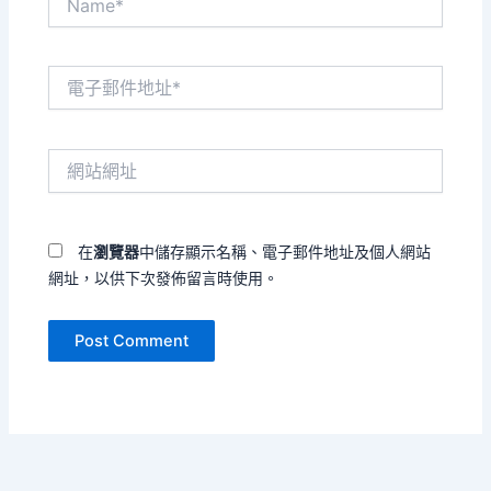
電
子
郵
件
網
地
站
址
網
*
址
在
瀏覽器
中儲存顯示名稱、電子郵件地址及個人網站
網址，以供下次發佈留言時使用。