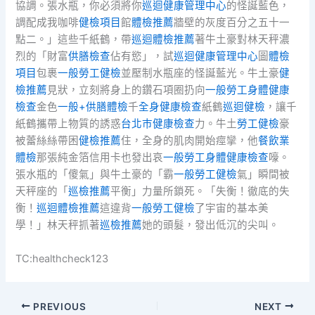
協調。張水瓶，你必須將你
巡迴健康管理中心
的怪誕藍色，
調配成我咖啡
健檢項目
館
體檢推薦
牆壁的灰度百分之五十一
點二。」這些千紙鶴，帶
巡迴體檢推薦
著牛土豪對林天秤濃
烈的「財富
供膳檢查
佔有慾」，試
巡迴健康管理中心
圖
體檢
項目
包裹
一般勞工健檢
並壓制水瓶座的怪誕藍光。牛土豪
健
檢推薦
見狀，立刻將身上的鑽石項圈扔向
一般勞工身體健康
檢查
金色
一般+供膳體檢
千
全身健康檢查
紙鶴
巡迴健檢
，讓千
紙鶴攜帶上物質的誘惑
台北巿健康檢查
力。牛土
勞工健檢
豪
被蕾絲絲帶困
健檢推薦
住，全身的肌肉開始痙攣，他
餐飲業
體檢
那張純金箔信用卡也發出哀
一般勞工身體健康檢查
嚎。
張水瓶的「傻氣」與牛土豪的「霸
一般勞工健檢
氣」瞬間被
天秤座的「
巡檢推薦
平衡」力量所鎖死。「失衡！徹底的失
衡！
巡迴體檢推薦
這違背
一般勞工健檢
了宇宙的基本美
學！」林天秤抓著
巡檢推薦
她的頭髮，發出低沉的尖叫。
TC:healthcheck123
PREVIOUS
NEXT