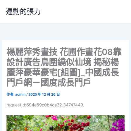
跳
運動的張力
至
主
要
內
容
楊麗萍秀畫技 花圃作畫花08靠
設計廣告鳥圍繞似仙境 揭秘楊
麗萍豪華豪宅[組圖]_中國成長
門戶網－國度成長門戶
作者:
admin
/
2025 年 12 月 26 日
requestId:694e59c0b4ca32.34747449.