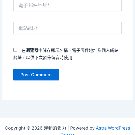
電
子
郵
件
網
地
站
址
網
*
址
在
瀏覽器
中儲存顯示名稱、電子郵件地址及個人網站
網址，以供下次發佈留言時使用。
Copyright © 2026 運動的張力 | Powered by
Astra WordPress