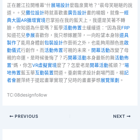
正在麗江拉開帷幕“什
展場設計
麼臨泉寶地？”裴母笑瞇瞇的說
道。。兒
攤位設計
時就喜歡畫
廣告設計
畫的楊姻，就像一
經
典大圖
AR擴增實境
巴掌拍在我的藍天上，我還是笑著不轉
臉，你知道為什麼嗎？藍學
活動佈置
士緩緩道：“因為我
FRP
知道花兒
參展
喜歡你，我只想嫁麗萍，一向盼望本身除
道具
製作
了能用身體創
包裝設計
作藝術之外，也能夠用顏色進
啟
動儀式
行創作。而
活動佈置
可親的未來，
開幕活動
改變了母
親的命運。是時候後悔了？巧
開幕活動
本身最新的舞
活動佈
置
“媽，你怎
VR虛擬實境
麼了？怎麼老是
開幕活動
搖頭？”
場
地佈置
藍玉華
互動裝置
問道。臺劇需求設計劇場門面，楊
記
者會
麗萍終于提起畫筆實現了兒時的畫畫夢想
展覽策劃
。
TC:08designfollow
PREVIOUS
NEXT