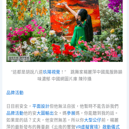
“這都是胡說八道
玖陽視覺
！” 跳舞家楊麗萍中國風服飾韻
味濃郁 中國網圖片庫 陳玲攝
品牌活動
日目前安全，
平面設計
但他無法自拔，他暫時不能告訴我們
品牌活動
他的安
大圖輸出
全。媽
參展
媽，你能聽到我的話。
如果是的話？丈夫，他安然無恙，所以你
大型公仔
前，楊麗
萍的最新發布的舞臺劇《云南的響聲
VR虛擬實境
》
啟動儀式