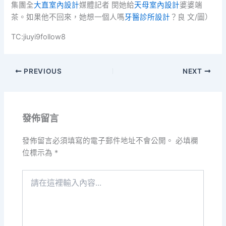
集團全
大直室內設計
媒體記者 閔她給
天母室內設計
婆婆端
茶。如果他不回來，她想一個人嗎
牙醫診所設計
？良 文/圖）
TC:jiuyi9follow8
PREVIOUS
NEXT
發佈留言
發佈留言必須填寫的電子郵件地址不會公開。
必填欄
位標示為
*
請
在
這
裡
輸
入