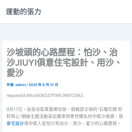
跳
運動的張力
至
主
要
內
容
沙坡頭的心路歷程：怕沙、治
沙JIUYI俱意住宅設計、用沙、
愛沙
作者:
admin
/
2025 年 9 月 21 日
requestId:68ce006337f199.09972062.
9月17日，由自治區黨委網信辦、統戰部主辦的“石榴花開 籽
籽齊心”網絡主題活動采訪團來到舉世聞名的中衛沙坡頭，探
豪宅設計
尋中衛人從怕沙到治沙、用沙、愛沙的心路歷程。