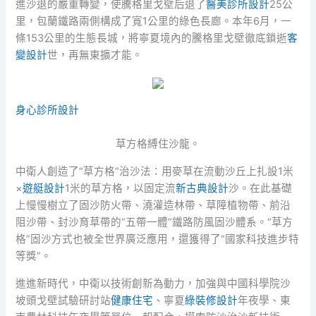
進沙退的嚴重轉變，使騰格里戈壁后退了
醫美診所設計
25公
里，包蘭鐵路兩側構成了寬1公里的綠色長廊。本年6月，一
條153公里的生態長城，將寧夏境內的騰格里戈壁徹底鎖逝
客
變設計
世，再無東擴才能。
身心診所設計
草方格縛住沙龍。
中衛人創造了“草方格”治沙法：用麥草在流動沙丘上扎設1米
×
遊艇設計
1米的草方格，以固定流
新古典設計
沙。在此基礎
上慢慢樹立了固沙防火帶、澆灌造林帶、草障植物帶、前沿
阻沙帶、封沙育草帶的“五帶一體”鐵路防風固沙體系。“草方
格”固沙方式也被全世界廣泛應用，還獲得了“國家科技進步特
等獎”。
進進新時代，中衛以技術創新為動力，加強與中國科學院沙
坡頭戈壁試驗研討站
健康住宅
、寧夏
綠裝修設計
年夜學、東