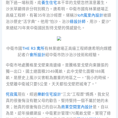
剛下過一場秋雨，底
養生住宅
本干旱的戈壁忽然濕意叢生，
沙米草顯得非分特別精力。唐希明，中衛市國有林業總場正
高級工程師，有著35年治沙經歷，堪稱沙
loft風室內設計
坡頭
治沙歷史“活字典”。他用“怕沙、治沙
綠設計師
、用沙、愛沙”
來總結70年來中衛國民對待戈壁的情感變化。
中衛市國
THE R3 寓所
有林業總場正高級工程師唐希明向媒體
記者介
會所設計
紹中衛市防沙治沙技術和經驗。
中衛市地處騰格里戈壁東南邊緣，是騰格里戈壁向東擴張的
獨一出口，國土總面積2049萬畝，此中戈壁化面積188萬
畝，是歷史上風沙災害較為嚴重的地區之一。“我小的時候，
戈壁離中衛城只要5公里，天天都怕戈壁把城淹了。”
侘寂風
現在，經過
樂齡住宅設計
“三北”工程歷“媽媽，我女兒
真的很後悔沒有聽父母的勸告，堅持堅持一個不屬於她的未
來；她真的很後悔自己的自以為
商業空間室內設計
是，自以
為是，認年接續建設，中衛累計管理170萬畝戈壁，實現了綠