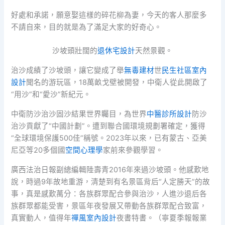
好處和承諾，願意娶這樣的碎花柳為妻，今天的客人那麼多
不請自來，目的就是為了滿足大家的好奇心。
沙坡頭壯闊的
退休宅設計
天然景觀。
治沙成績了沙坡頭，讓它變成了舉
無毒建材
世
民生社區室內
設計
聞名的游玩區，18萬畝戈壁被開發，中衛人從此開啟了
“用沙”和“愛沙”新紀元。
中衛防沙治沙固沙結果世界矚目，為世界
中醫診所設計
防沙
治沙貢獻了“中國計劃”。遭到聯合國環境規劃署確定，獲得
“全球環境保護500佳”稱號。2023年以來，已有蒙古、亞美
尼亞等20多個國
空間心理學
家前來參觀學習。
廣西法治日報副總編輯陸壽青2016年來過沙坡頭。他感歎地
說，時過9年故地重游，清楚到有名景區背后“人定勝天”的故
事，真是感歎萬分：各族群眾配合參與治沙，人進沙退后各
族群眾都能受害，景區年夜發展又帶動各族群眾配合致富，
真實動人，值得年
禪風室內設計
夜書特書。（寧夏季報報業