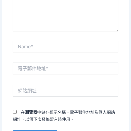
內
容...
Name*
電
子
郵
件
網
地
站
址
網
*
址
在
瀏覽器
中儲存顯示名稱、電子郵件地址及個人網站
網址，以供下次發佈留言時使用。