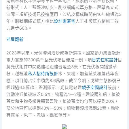
南農林科技年夜學等單位一起配合，摸索防沙治沙新技術、
新形式。人工藍藻沙結皮、刷狀網繩式草方格、蘆葦高立式
沙障三項新技術已投進應用，沙結皮構成時間由10年縮短為3
年，刷狀網繩式草方格比
設計家豪宅
人工扎設草方格施工效
力進步60%。
老屋翻新
2023年以來，光伏陣列治沙成為新選擇。國家動力集團龍源
電力實施的300萬千瓦光伏項目便是一例。項
日式住宅設計
目
將光伏組件中間點離地距離晉陞至3米，在光伏板間播撒草
籽，種植灌
私人招待所設計
木、果樹，加蓋蔬菜和蘑菇年夜
棚。項目總占空中積約8.6萬畝，截至今朝，戈壁生態修復已
經超過6.5萬畝。監測顯示，光伏電站建
親子空間設計
設前，
流動沙丘植被缺乏0.5%，物種為1—2種。建設兩年后，植被
蓋度和生物多樣性顯著晉陞，植被蓋度均勻可以達到20%，
部分地區可以達到40%—50%；植物種類增添到20種，動物
有麻雀、兔子、赤狐、鵝喉羚等。