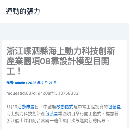
跳
運動的張力
至
主
要
內
容
浙江嵊泗縣海上動力科技創新
產業園項08靠設計模型目開
工！
作者:
admin
/
2025 年 7 月 21 日
requestId:687d194c0aff13.10758333.
1月19
活動佈置
日，中國能
啟動儀式
建中電工程投資的
包裝盒
海上動力科技創新產
包裝盒
業園項目舉行開工儀式，標志著
浙江船山嵊泗配合富饒一體化項目建設邁向新的階段。