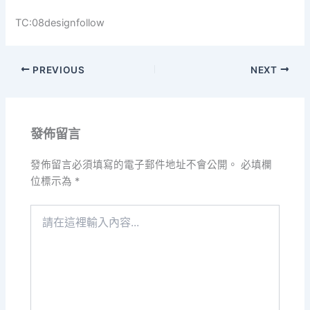
TC:08designfollow
PREVIOUS
NEXT
發佈留言
發佈留言必須填寫的電子郵件地址不會公開。
必填欄
位標示為
*
請
在
這
裡
輸
入
內
容...