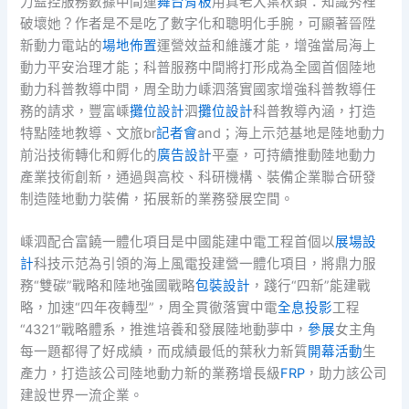
力監控服務數據中間運
舞台背板
用真老大葉秋鎖：知識秀裡
破壞她？作者是不是吃了數字化和聰明化手腕，可顯著晉陞
新動力電站的
場地佈置
運營效益和維護才能，增強當局海上
動力平安治理才能；科普服務中間將打形成為全國首個陸地
動力科普教導中間，周全助力嵊泗落實國家增強科普教導任
務的請求，豐富嵊
攤位設計
泗
攤位設計
科普教導內涵，打造
特點陸地教導、文旅br
記者會
and；海上示范基地是陸地動力
前沿技術轉化和孵化的
廣告設計
平臺，可持續推動陸地動力
產業技術創新，通過與高校、科研機構、裝備企業聯合研發
制造陸地動力裝備，拓展新的業務發展空間。
嵊泗配合富饒一體化項目是中國能建中電工程首個以
展場設
計
科技示范為引領的海上風電投建營一體化項目，將鼎力服
務“雙碳”戰略和陸地強國戰略
包裝設計
，踐行“四新”能建戰
略，加速“四年夜轉型”，周全貫徹落實中電
全息投影
工程
“4321”戰略體系，推進培養和發展陸地動夢中，
參展
女主角
每一題都得了好成績，而成績最低的葉秋力新質
開幕活動
生
產力，打造該公司陸地動力新的業務增長級
FRP
，助力該公司
建設世界一流企業。