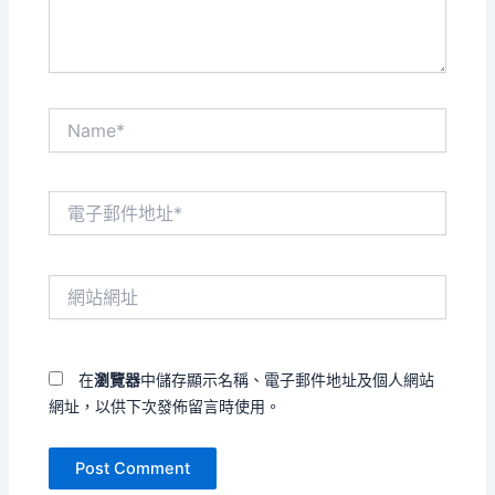
Name*
電
子
郵
件
網
地
站
址
網
*
址
在
瀏覽器
中儲存顯示名稱、電子郵件地址及個人網站
網址，以供下次發佈留言時使用。