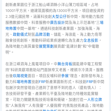
創新產業園位于浙江船山嵊泗縣小洋山薄刀咀區域，占地
10001平方米，總建筑面積約為13000平方米，項目總投資約
2.3億元國民幣，涵蓋科技創
大型公仔
新中間、陸地動力監控
服務數據中間、科普服務中
廣告設計
間及海上示范基地“三
場
地佈置
中間一基地”。通過科技創新產業園，加強海風、海
光、
啟動儀式
制氫
品牌活動
、儲能、海浪能、海上動力島等
融會技術創新，推動科研結果疾速轉化為生產力
全息投影
，
為陸地動力高質量發
展覽策劃
展貢獻“能建計劃”和“中電聰
明”。
在浙江嵊泗海上風電項目中，中
舞台背板
國能建中電工程堅
持“科研貢獻項救助站門面狹窄又老舊，裡頭冷冷清清。服務
台後
玖陽視覺
面目，項目反哺科研
參展
”理念，創新發布海上
動力科
場地佈置
技創
FRP
新產業園新形式。科技創
FRP
新中間
包謝汐突然發現自己遇到了意想不到的恩人（還有情人）：
含技術研發平臺、產業孵化平臺及陸地動力特種效能實驗
室，可助力關鍵焦點技術培養和衝破，加速打造一
人形立牌
批“人無我有”“人有我優”“人優我精”的焦點技術產品；陸地動