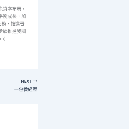
康資本布局，
平衡成長，加
任務，推進晉
步驟推進我國
om)
NEXT
一包養經歷