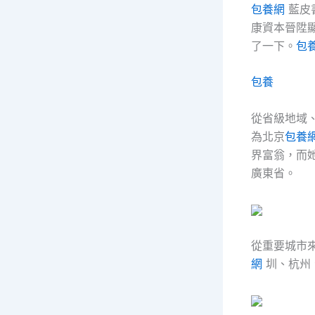
包養網
藍皮
康資本晉陞
了一下。
包
包養
從省級地域
為北京
包養
界富翁，而
廣東省。
從重要城市
網
圳、杭州