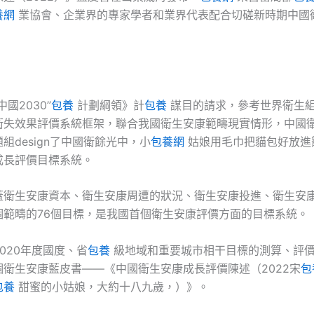
養網
業協會、企業界的專家學者和業界代表配合切磋新時期中國
國2030”
包養
計劃綱領》計
包養
謀目的請求，參考世界衛生
衛失效果評價系統框架，聯合我國衛生安康範疇現實情形，中國
組design了中國衛餘光中，小
包養網
姑娘用毛巾把貓包好放進
成長評價目標系統。
蓋衛生安康資本、衛生安康周遭的狀況、衛生安康投進、衛生安
個範疇的76個目標，是我國首個衛生安康評價方面的目標系統。
020年度國度、省
包養
級地域和重要城市相干目標的測算、評
個衛生安康藍皮書——《中國衛生安康成長評價陳述（2022宋
包
包養
甜蜜的小姑娘，大約十八九歲，）》。