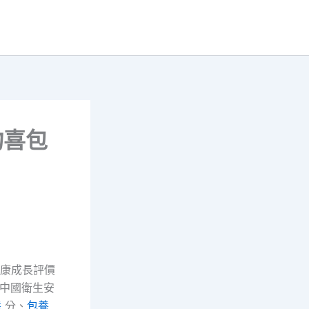
物喜包
安康成長評價
中國衛生安
養
分、
包養