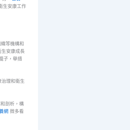
衛生安康工作
組織等機構和
衛生安康成長
籠子，舉措
康治理和衛生
價和剖析，構
養網
微多看