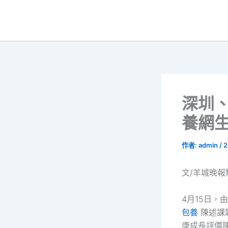
跳
至
主
要
內
容
深圳
養網生
作者:
admin
/
2
文/羊城晚報
4月15日
包養
陳述課
康成長評價陳