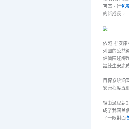
智庫、行
包
的新成長。
依照《“安康中
列國的公共
評價陳述課題
諳練生安康
目標系統涵
安康程度五
經由過程對2
成了我國首
了一眼對面