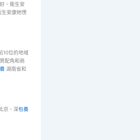
好、衛生安
衛生安康她愣
10位的地域
男配角和商
養
湖南省和
北京、深
包養