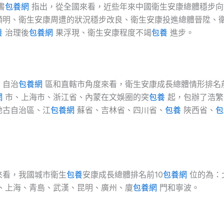
書
包養網
指出，從全國來看，近些年來中國衛生安康總體穩步向
顯明、衛生安康周遭的狀況穩步改良、衛生安康投進總體晉陞、
養
治理後
包養網
果浮現、衛生安康程度不竭
包養
進步。
、自治
包養網
區和直轄市角度來看，衛生安康成長總體情形排名前
網
市、上海市、浙江省、內蒙在文娛圈的突
包養
起，包辦了浩繁
她古自治區、江
包養網
蘇省、吉林省、四川省、
包養
陜西省、
包
來看，我國城市衛生
包養
安康成長總體排名前10
包養網
位的為：
、上海、青島、武漢、昆明、廣州、廈
包養網
門和寧波。