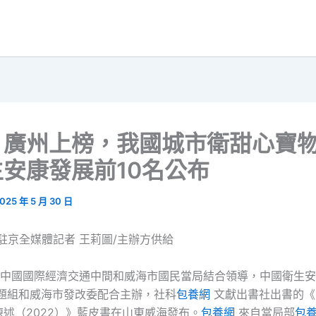
、廣州上榜，我國城市衛甜心寶
安康發展前10名公布
025 年 5 月 30 日
駐京全媒體記者 王莉圖/主辦方供給
，由中國國際經濟交通中間和威海市國民當局結合領導，中國衛生
題組和威海市發改委配合主辦，社科
包養網
文獻出書社出書的《
述（2022）》藍皮書在山東威海發布。
包養網
來自當局部
包