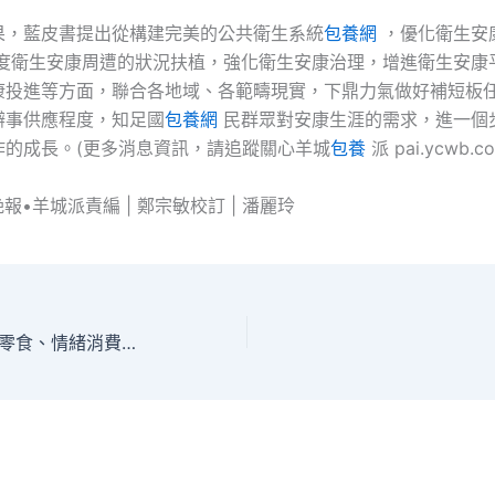
果，藍皮書提出從構建完美的公共衛生系統
包養網
，優化衛生安
度衛生安康周遭的狀況扶植，強化衛生安康治理，增進衛生安康
康投進等方面，聯合各地域、各範疇現實，下鼎力氣做好補短板
辦事供應程度，知足國
包養網
民群眾對安康生涯的需求，進一個
作的成長。(更多消息資訊，請追蹤關心羊城
包養
派 pai.ycwb.c
晚報•羊城派責編 | 鄭宗敏校訂 | 潘麗玲
新春走基層 | 量販零食、情緒消費、滑S包養app雪周邊……看乙巳春節農村新消費調查