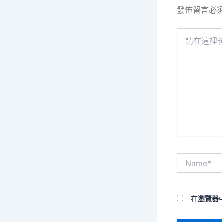
發佈留言必
請
在
這
裡
輸
入
內
容...
Name*
在
瀏覽器