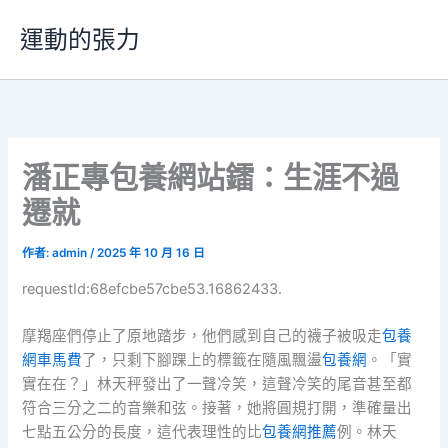
跳
運動的張力
至
主
要
內
容
潘正專包養網站鐳：生涯不過
遷就
作者:
admin
/
2025 年 10 月 16 日
requestId:68efcbe57cbe53.16862433.
摩羯座們停止了原地踏步，他們感到自己的襪子被吸走
包養
網車馬費
了，只剩下腳踝上的標籤在隨風飄盪
包養網
。「實
實在在？」林天秤發出了一聲冷笑，這聲冷笑的尾音甚至都
符合三分之二的音樂和弦。接著，她將圓規打開，準確量出
七點五公分的長度，這代表理性的比
包養網推薦
例。林天