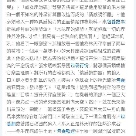
衝到一個像是老式彈珠臺的機器前，上面貼滿了「巨蟹座已
哭」、「處女座勿碰」等警告標籤。這是他用廢棄的唱片機
和一個不知名的外星計算器改造而成的「情感調節器」。他
必須輸入一種極具感染力的正面情緒作為燃料，來
包養故事
抵抗那負面的運勢波。「水瓶座的優勢，就是超脫一切的理
性與冷靜…才怪！我只有一腔熱血的傻氣啊！」他絕望地低
吼。他看了一眼腳邊。那裡放著一個他為林天秤準備了兩年
的禮物：一個用一萬塊小小的天秤座黃銅齒輪組成的音樂
盒。他從未送出，因為害怕被拒絕。這份害怕，就是純度最
高的單戀情感。張水瓶咬緊牙關
包養行情
，將那個黃銅齒輪
音樂盒砸爛，將所有的齒輪都倒入「情感調節器」的輸入
口。機器發出刺耳的尖叫，接著，彈珠臺上的燈光開始
包養
瘋狂閃爍，發出警告。「能量超載！檢測到極致純粹的單戀
能量！目標：提升天秤座運勢！」在機器的頂部，一個巨大
的、像彩虹一樣的光束筆直地射向天空。然而，就在光束衝
出屋頂的一瞬間，一輛塗滿了金色、裝飾著巨大公牛角的悍
馬車猛地停在咖啡館門口。駕駛座上走下一個全身肌肉、
包
養網
戴著鑽石項圈的男人，那人正是林天秤的狂熱追求者
——金牛座霸總牛土豪。
包養軟體
牛土豪一腳踢開咖啡館的