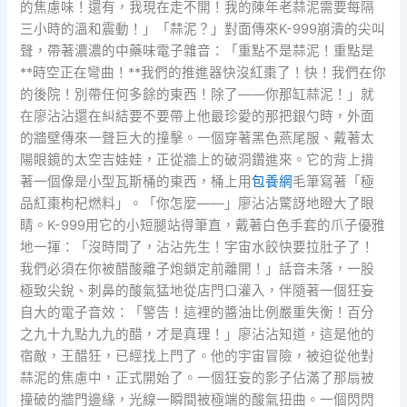
的焦慮味！還有，我現在走不開！我的陳年老蒜泥需要每隔
三小時的溫和震動！」「蒜泥？」對面傳來K-999崩潰的尖叫
聲，帶著濃濃的中藥味電子雜音：「重點不是蒜泥！重點是
**時空正在彎曲！**我們的推進器快沒紅棗了！快！我們在你
的後院！別帶任何多餘的東西！除了——你那缸蒜泥！」就
在廖沾沾還在糾結要不要帶上他最珍愛的那把銀勺時，外面
的牆壁傳來一聲巨大的撞擊。一個穿著黑色燕尾服、戴著太
陽眼鏡的太空吉娃娃，正從牆上的破洞鑽進來。它的背上揹
著一個像是小型瓦斯桶的東西，桶上用
包養網
毛筆寫著「極
品紅棗枸杞燃料」。「你怎麼——」廖沾沾驚訝地瞪大了眼
睛。K-999用它的小短腿站得筆直，戴著白色手套的爪子優雅
地一揮：「沒時間了，沾沾先生！宇宙水餃快要拉肚子了！
我們必須在你被醋酸離子炮鎖定前離開！」話音未落，一股
極致尖銳、刺鼻的酸氣猛地從店門口灌入，伴隨著一個狂妄
自大的電子音效：「警告！這裡的醬油比例嚴重失衡！百分
之九十九點九九的醋，才是真理！」廖沾沾知道，這是他的
宿敵，王醋狂，已經找上門了。他的宇宙冒險，被迫從他對
蒜泥的焦慮中，正式開始了。一個狂妄的影子佔滿了那扇被
撞破的牆門邊緣，光線一瞬間被極端的酸氣扭曲。一個閃閃