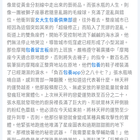
像是從黃金分割線中走出來的藝術品。而張水瓶的人生，則
像一團被獅子座暴君隨意亂踢的毛線球，充滿了混亂與錯
位。他衝到窗
女大生包養俱樂部
邊，往外看去。整座城市已
經因為這個突如其來的「超級修正」而陷入了荒謬的混亂。
街道上的雙魚座們，開始不受控制地流下鹹鹹的海水淚，他
們無法停止地哭泣，導致城市低窪處已經形成了小型潟湖。
那些摩羯
包養留言板
座的上班族，嚴格遵守著廣播中「摩羯
座今天適合原地踏步，否則將失去襪子」的指令。數百名西
裝筆挺的摩羯座正整齊地站在原地，他們
包養
的鞋子裡裝滿
了已經潮濕的淚水。「負百
包養app
分之八十七？」張水瓶喃
喃自語，感到胃部一陣翻騰，他知道這代表著什麼。林天秤
的運勢越差，他那股積壓已久、無處安放的單戀能量就會越
發瘋狂地實體化。上次林天秤的戀愛運勢跌至百分之二十，
張水瓶就發現他的廚房裡長滿了巨大的、形狀是林天秤側臉
的粉紅色蘑菇。他必須在今天結束前，將林天秤的運勢至少
提升到零。否則，他那份單戀就會變成某種具備攻擊性的實
體。他緊張地跑進他堆滿了星座圖表和過期甜甜圈的地下
室，那裡放著他的秘密武器。「我需要星象學輔助儀！」他