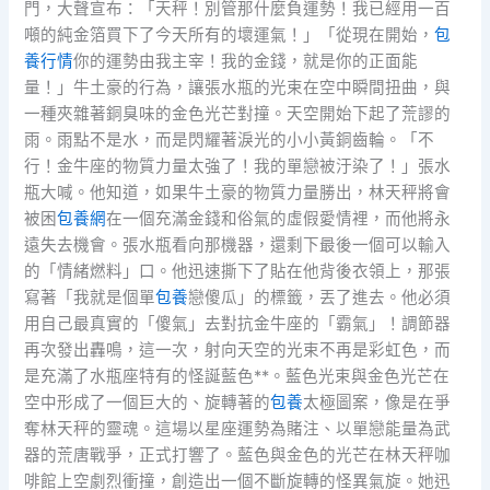
門，大聲宣布：「天秤！別管那什麼負運勢！我已經用一百
噸的純金箔買下了今天所有的壞運氣！」「從現在開始，
包
養行情
你的運勢由我主宰！我的金錢，就是你的正面能
量！」牛土豪的行為，讓張水瓶的光束在空中瞬間扭曲，與
一種夾雜著銅臭味的金色光芒對撞。天空開始下起了荒謬的
雨。雨點不是水，而是閃耀著淚光的小小黃銅齒輪。「不
行！金牛座的物質力量太強了！我的單戀被汙染了！」張水
瓶大喊。他知道，如果牛土豪的物質力量勝出，林天秤將會
被困
包養網
在一個充滿金錢和俗氣的虛假愛情裡，而他將永
遠失去機會。張水瓶看向那機器，還剩下最後一個可以輸入
的「情緒燃料」口。他迅速撕下了貼在他背後衣領上，那張
寫著「我就是個單
包養
戀傻瓜」的標籤，丟了進去。他必須
用自己最真實的「傻氣」去對抗金牛座的「霸氣」！調節器
再次發出轟鳴，這一次，射向天空的光束不再是彩虹色，而
是充滿了水瓶座特有的怪誕藍色**。藍色光束與金色光芒在
空中形成了一個巨大的、旋轉著的
包養
太極圖案，像是在爭
奪林天秤的靈魂。這場以星座運勢為賭注、以單戀能量為武
器的荒唐戰爭，正式打響了。藍色與金色的光芒在林天秤咖
啡館上空劇烈衝撞，創造出一個不斷旋轉的怪異氣旋。她迅