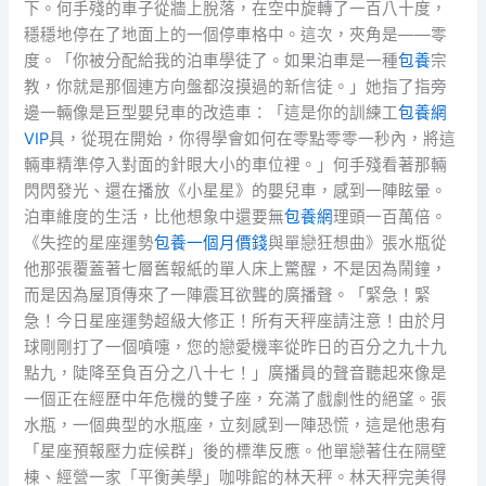
下。何手殘的車子從牆上脫落，在空中旋轉了一百八十度，
穩穩地停在了地面上的一個停車格中。這次，夾角是——零
度。「你被分配給我的泊車學徒了。如果泊車是一種
包養
宗
教，你就是那個連方向盤都沒摸過的新信徒。」她指了指旁
邊一輛像是巨型嬰兒車的改造車：「這是你的訓練工
包養網
VIP
具，從現在開始，你得學會如何在零點零零一秒內，將這
輛車精準停入對面的針眼大小的車位裡。」何手殘看著那輛
閃閃發光、還在播放《小星星》的嬰兒車，感到一陣眩暈。
泊車維度的生活，比他想象中還要無
包養網
理頭一百萬倍。
《失控的星座運勢
包養一個月價錢
與單戀狂想曲》張水瓶從
他那張覆蓋著七層舊報紙的單人床上驚醒，不是因為鬧鐘，
而是因為屋頂傳來了一陣震耳欲聾的廣播聲。「緊急！緊
急！今日星座運勢超級大修正！所有天秤座請注意！由於月
球剛剛打了一個噴嚏，您的戀愛機率從昨日的百分之九十九
點九，陡降至負百分之八十七！」廣播員的聲音聽起來像是
一個正在經歷中年危機的雙子座，充滿了戲劇性的絕望。張
水瓶，一個典型的水瓶座，立刻感到一陣恐慌，這是他患有
「星座預報壓力症候群」後的標準反應。他單戀著住在隔壁
棟、經營一家「平衡美學」咖啡館的林天秤。林天秤完美得