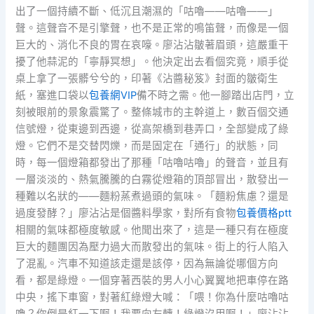
出了一個持續不斷、低沉且潮濕的「咕嚕——咕嚕——」
聲。這聲音不是引擎聲，也不是正常的鳴笛聲，而像是一個
巨大的、消化不良的胃在哀嚎。廖沾沾皺著眉頭，這嚴重干
擾了他蒜泥的「寧靜冥想」。他決定出去看個究竟，順手從
桌上拿了一張髒兮兮的，印著《沾醬秘笈》封面的皺衛生
紙，塞進口袋以
包養網VIP
備不時之需。他一腳踏出店門，立
刻被眼前的景象震驚了。整條城市的主幹道上，數百個交通
信號燈，從東邊到西邊，從高架橋到巷弄口，全部變成了綠
燈。它們不是交替閃爍，而是固定在「通行」的狀態，同
時，每一個燈箱都發出了那種「咕嚕咕嚕」的聲音，並且有
一層淡淡的、熱氣騰騰的白霧從燈箱的頂部冒出，散發出一
種難以名狀的——麵粉蒸煮過頭的氣味。「麵粉焦慮？還是
過度發酵？」廖沾沾是個醬料學家，對所有食物
包養價格ptt
相關的氣味都極度敏感。他聞出來了，這是一種只有在極度
巨大的麵團因為壓力過大而散發出的氣味。街上的行人陷入
了混亂。汽車不知道該走還是該停，因為無論從哪個方向
看，都是綠燈。一個穿著西裝的男人小心翼翼地把車停在路
中央，搖下車窗，對著紅綠燈大喊：「喂！你為什麼咕嚕咕