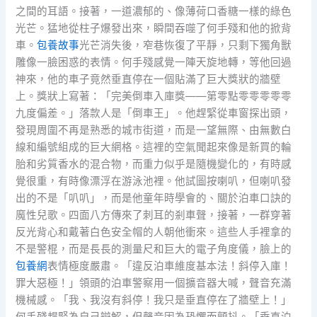
之間的耳語。接著，一道濃郁的、像薄荷口香糖一樣的綠色
光芒。猛地從柱子爆發出來，瞬間吞噬了何手殘和他的掀背
車。
包養故事
光芒消失後，窄巷恢復了平靜，只剩下獨角獸
雕像一臉困惑的表情。何手殘感覺一陣天旋地轉，等他回過
神來，他的車子竟然垂直停在一個貼滿了巨大獎狀的牆壁
上。獎狀上寫著：「完美倒車入庫獎——第零點零零零零零
九度偏差。」落款人是「倒車王」。他趕緊從車窗探出頭，
發現周圍不再是熟悉的城市街道，而是一望無際、由無數白
線和編號組成的巨大網格。這裡的空氣聞起來像是新買的輪
胎和劣質香水的混合物，而重力似乎是隨機變化的，有時感
覺很重，有時像漂浮在游泳池裡。他試圖按喇叭，但喇叭發
出的不是「叭叭」，而是他童年時學會的、關於泊車口訣的
魔性兒歌。四面八方傳來了刺耳的剎車聲，接著，一群穿著
反光背心和戴著白色安全帽的人朝他衝來。這些人手裡拿的
不是警棍，而是長長的測量尺和巨大的電子角度儀，臉上的
包養網
表情極度嚴肅。「違反泊車維度基本法！斜停入庫！
罪大惡極！」領頭的泊車警察用一個擴音器大喊，聲音充滿
機械感。「我、我沒有斜停！我只是垂直停在了牆壁上！」