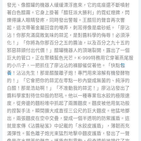
發光、像醋罐的機器人緩緩漂浮進來，它的底座還不斷噴射
著白色醋霧。它身上掛著「醋狂派大勝利」的霓虹燈牌，閃
爍得讓人眼睛發疼，同時發出警報。王醋狂的聲音再次響
起，這次帶著金屬回音的嘲弄，刺耳得像是磨砂紙。「廖沾
沾！你那充滿腐敗氣味的蒜泥，是對醬料學的侮辱！必須淨
化！」「你將為你那百分之五的醬油，以及百分之九十五的
邪惡蒜頭付出代價！」醋罐機器人的頂端裂開，露出了一個
巨大的管口，正在聚積藍色光芒。K-999特務用它穿著燕尾服
的小爪子，一把抓住了廖沾沾的褲腳催促著他。「快點
包
養
！沾沾先生！那是醋酸離子炮！專門用來溶解有機發酵物
的！」「它會把你的蒜泥在零點一秒內變成無菌的、純淨的
白醋！那是浩劫啊！」「不准動我的蒜泥！」廖沾沾發出了
醬料學家對待信仰般的怒吼。他以一種專業包水餃的極限速
度，從旁邊的麵粉堆中抓起了兩團麵皮。麵皮被他用氣功般
的捏製手法，瞬間擴大成直徑三公尺的巨大麵皮。他猛地擲
出，兩張麵皮在空中交疊，變成一個半透明的防禦護盾。這
就是家傳《沾醬秘笈》中記載的「水餃皮護盾」，薄韌而充
滿彈性。藍色離子炮光束猛烈地擊中麵皮護盾，發出了一聲