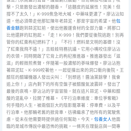
像是汽水開蓋的聲音。護盾劇烈震動，但奇蹟般地擋住了攻
擊，只是散發出濃郁的麵香。「這麵皮的延展性！完美！但
撐不了太久！」K-999焦急地大喊，中藥味更濃了。廖沾沾知
道，他必須帶走他那缸陳年老蒜泥，那是宇宙的希望。他
包
養金額
跑到蒜泥缸前，使出他搬運食材的全部力量，將那口
比他還胖的缸抱起。「走！K-999！我們要從後院逃跑！別再
管你的紅棗枸杞燃料了！」「不行！燃料是文明的基礎！沒
了紅棗我飛不遠！」吉娃娃特務抗議。它用小嘴咬住廖沾沾
的衣領，同時開啟了它背上的枸杞推進器。推進器發出「滋
滋」的輕微煎煮聲，伴隨著一股濃郁的蔘味爆發。廖沾沾抱
著蒜泥缸、K-999咬著他，一起從撞出來的洞口衝向後院。王
醋狂的醋罐機器人發出尖叫：「別想逃！醬油黨餘孽！我會
追上你！」店內剩下的所有空盤子被醋酸氣波震碎，發出了
最後的哀鳴。廖沾沾的宇宙冒險，就在這片蒜泥、中藥和醋
酸的混亂中，拉開了帷幕。《平行泊車維度：車位爭奪戰》
何手殘的人生，被兩個巨大的陰影籠罩著：停車費，以及平
行泊車。他那輛老舊的掀背車，彷彿繼承了他所有的駕駛焦
慮，從未在他需要時提供過任何幫助。今天，
包養女人
他面
臨的是城市傳說中最恐怖的挑戰，一條夾在理髮店與一間專