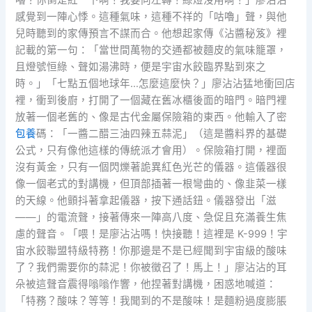
嚕？你倒是紅一下啊！我要向左轉！綠燈沒用啊！」廖沾沾
感覺到一陣心悸。這種氣味，這種不祥的「咕嚕」聲，與他
兒時聽到的家傳預言不謀而合。他想起家傳《沾醬秘笈》裡
記載的第一句：「當世間萬物的交通都被麵皮的氣味籠罩，
且燈號恒綠、聲如湯沸時，便是宇宙水餃臨界點到來之
時。」「七點五個地球年…怎麼這麼快？」廖沾沾猛地衝回店
裡，衝到後廚，打開了一個藏在舊冰櫃後面的暗門。暗門裡
放著一個老舊的、像是古代金屬保險箱的東西。他輸入了密
包養
碼：「一醬二醋三油四辣五蒜泥」（這是醬料界的基礎
公式，只有像他這樣的傳統派才會用）。保險箱打開，裡面
沒有黃金，只有一個閃爍著詭異紅色光芒的儀器。這儀器很
像一個老式的對講機，但頂部插著一根彎曲的、像韭菜一樣
的天線。他顫抖著拿起儀器，按下通話鈕。儀器發出「滋
——」的電流聲，接著傳來一陣高八度、急促且充滿養生焦
慮的聲音。「喂！是廖沾沾嗎！快接聽！這裡是 K-999！宇
宙水餃聯盟特級特務！你那邊是不是已經聞到宇宙級的酸味
了？我們需要你的蒜泥！你被徵召了！馬上！」廖沾沾的耳
朵被這聲音震得嗡嗡作響，他捏著對講機，困惑地喊道：
「特務？酸味？等等！我聞到的不是酸味！是麵粉過度膨脹