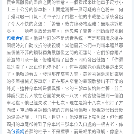
賣金屬雕像的畫廊之間的窄巷。一個看起來比他車子尺寸小
上三十公分的停車格，上面還灑著一層可疑的白色粉末。何
手殘深吸一口氣。將車子打了倒檔。他的車載語音系統發出
了令人不快的女聲：「警告，後方障礙物距離：無限趨近於
零。」「請考慮放棄治療。」他忽略了警告，開始緩慢地倒
包養合約
車。他最討厭的不是語音系統，而是那兩塊永遠在
關鍵時刻自動收折的後視鏡。當他需要它們來判斷車體與那
座價值不菲的銅製獨角獸雕像之間的距離時，它們卻像兩片
羞澀的耳朵一樣，優雅地縮了回去。同時發出低語：「你還
是別看了，反正你也停不好。」何手殘感覺心臟快要跳出來
了。他轉頭看去，發現那座高聳入雲、覆蓋著鏽跡斑斑鐵網
的多層機械式停車塔，正在那片窄巷的盡頭散發出不正常的
綠光。這棟停車塔是個異類，它的三號車位始終空著，並且
傳說只要有人敢在它面前失敗十八次，就會被傳送到一個泊
車地獄。他已經失敗了十七次。現在是第十八次。他打了方
向盤，車頭朝著銅獨角獸的方向猛地偏轉。後視鏡發出最後
的溫柔提醒：「再見，世界。」他沒有撞上獨角獸，但他那
顫抖的車尾卻擦到了停車塔三號車位入口處的一根古老、佈
滿
包養網
苔蘚的柱子。不是撞擊，而是輕柔的碰觸，像戀人