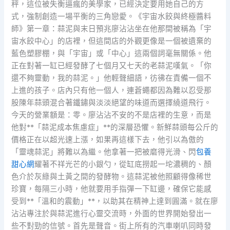
秤，這位被失衡逼瘋的美學家，已經決定要用她自己的方
式，強制創造一場平衡的三角戀愛。《宇宙水餃與終極醬料
師》第一章：蒜泥與末日預兆廖沾沾坐在他那間被稱為「宇
宙水餃中心」的店裡，但這間店的外觀更像是一個被遺棄的
藍色塑膠棚，與「宇宙」或「中心」這兩個詞毫無關係。他
正在對著一缸已經發酵了七個月又七天的老蒜泥嘆氣。「你
還不夠靈動，我的蒜泥。」他輕聲細語，彷彿在責備一個不
上進的孩子。店內只有他一個人，連蒼蠅都因為難以忍受那
股陳年蒜頭混合著鐵鏽與淡淡絕望的味道而選擇繞道飛行。
今天的營業額是：零。廖沾沾不安的不是店裡的生意，而是
他對**「蒜泥成本焦慮症」**的深層恐懼。新鮮蒜頭每公斤的
價格正在以超光速上漲，如果再這樣下去，他引以為傲的
「靈魂蒜泥」將難以為繼。他拿著一把被磨得光滑、閃
包養
甜心網
耀著不祥光芒的小銀勺，從缸底撈起一坨濃稠的、顏
色介於灰綠與土黃之間的發酵物。這蒜泥被他照顧得像稀世
珍寶，每隔三小時，他就要用手指彈一下缸邊，確保它能感
受到**「溫和的震動」**，以助其在精神上達到圓滿。就在廖
沾沾專注於與蒜泥進行心靈交流時，外面的世界開始發出一
些不對勁的信號。首先是聲音。街上所有的汽車喇叭同時發