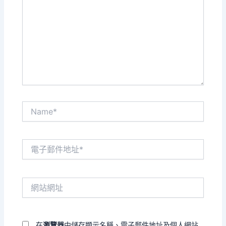
裡
輸
入
內
容...
Name*
電
子
郵
件
網
地
站
址
網
*
址
在
瀏覽器
中儲存顯示名稱、電子郵件地址及個人網站