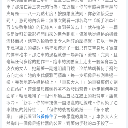
何手殘趕緊為自己辯解，但聲音因為恐懼而顫抖。「垂直泊
車？那是在第三次元的行為，在這裡，你的車體與停車線的
夾角是——八十九點七度！按照維度法則，你必須接受懲
罰！」懲罰的內容是：無限次觀看一部名為**《新手泊車七
百次失敗集錦》的紀錄片，直到哭泣為止。就在這時，一輛
像是從科幻電影裡開出來的黑色跑車，優雅地從網格的邊緣
漂移而過。跑車的輪胎發出令人陶醉的摩擦聲，它以一種近
乎蔑視重力的姿態，精準地停進了一個只有它車身尺寸寬度
的停車格中。那泊車的過程就像一場舞蹈，流暢、完美，且
毫無任何多餘的動作**。跑車的駕駛座上走出一個全身黑色
皮衣的女人，她戴著一副透明護目鏡，冷酷地朝著何手殘的
方向走來。她的步伐優雅而精準，每一步都像是被測量過一
樣，完美地落在網格線上。「車影大人！」泊車警察們立刻
立正站好，連測量尺都顫抖著不敢發出聲音。她走到何手殘
面前，輕蔑地掃了一眼他那輛垂直貼在牆上的掀背車，語氣
冰冷。「新手，你的車技像一團混亂的毛線球。你污染了泊
車維度的純粹性。」「但你的後視鏡貼紙——『永不放
棄』，讓我看到
包養條件
了一絲愚蠢的勇氣。」車影大人突
然掏出一個像是遙控器的裝置，對著何手殘的車子按了一