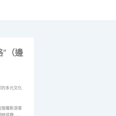
格”（邊
郁的多元文化
載俄羅斯游客
映成趣……