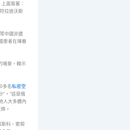
，上面寫著：
，符拉迪沃斯
醫等中國非遺
國患者在琿春
的場景，韓示
0多名
私密空
”。“這是俄
地人大多體內
艾條。
莫斯科、索契