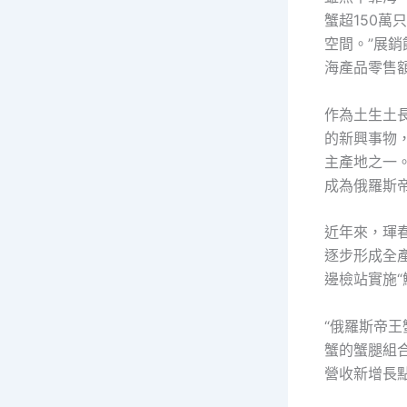
蟹超150萬
空間。”展
海產品零售額
作為土生土
的新興事物
主產地之一
成為俄羅斯
近年來，琿
逐步形成全
邊檢站實施“
“俄羅斯帝王
蟹的蟹腿組
營收新增長