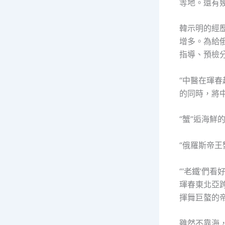
等地。還有
韓示明的經
增多。為給
指導、預檢
“中醫在琿
的同時，將
“蟹”逅海鮮
“俄羅斯帝王
“‘老鐵’們
琿春東北亞
揮舞巨螯的
雖然不靠海