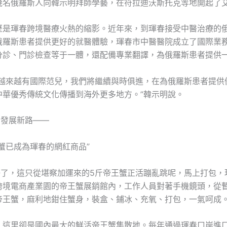
幾名俄羅斯人向韓示明拜師學藝，在符拉迪沃斯托克等地開起了
歷是琿春跨境醫療火熱的縮影。近年來，到琿春接受中醫治療的
俄羅斯患者提供更好的就醫體驗，琿春市中醫醫院成立了國際業
分診、門診檢查等于一體，還配備專業翻譯，為俄羅斯患者提供
春越來越有國際范兒，我們將繼續與時俱進，在為俄羅斯患者提供
中華優秀傳統文化傳播到海外更多地方。”韓示明說。
的發展新路——
蟹已成為琿春的網紅商品”
看好了，這只從堪察加運來的5斤帝王蟹正活蹦亂跳呢，馬上打包，
跨境電商產業園的帝王蟹展銷館內，工作人員對著手機鏡頭，從
帝王蟹，麻利地鉗住蟹身，裝盒、鋪冰、充氧、打包，一氣呵成
，這里卻是國內最大的鮮活帝王蟹集散地。每年通過琿春口岸進