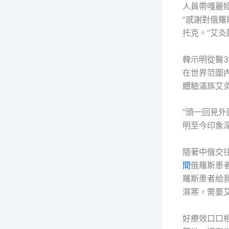
人員帶嘎麗
“感謝對俄
托克。”艾
韓示明從醫
在世界范圍
體驗滿族艾
“頭一回見外
明至今印象
隨著中俄交
間
俄羅斯患
羅斯患者給
濕寒，需要
好療效口口