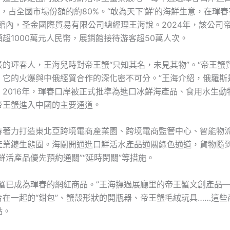
只，占全國市場份額的約80%。“敢為天下‘鮮’的海鮮生意，在琿
銷館內，圣金國際貿易有限公司總經理王海說。2024年，該公司
超1000萬元人民幣，展銷館接待游客超50萬人次。
長的琿春人，王海兒時對帝王蟹“只知其名，未見其物”。“帝王蟹
，它的火爆與中俄經貿合作的深化密不可分。”王海介紹，俄羅斯
。2016年，琿春口岸被正式批準為進口冰鮮海產品、食用水生動
帝王蟹進入中國的主要通道。
春著力打造東北亞跨境電商產業園、跨境電商監管中心、智能物
產業鏈生態圈。海關開通進口鮮活水產品通關綠色通道，貨物隨
鮮活產品優先預約通關”“延時閉關”等措施。
蟹已成為琿春的網紅商品。”王海撫過展廳里的帝王蟹文創產品—
合在一起的“鉗包”、蟹殼形狀的開瓶器、帝王蟹毛絨玩具……這些
點。