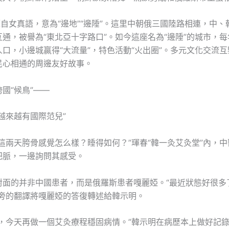
自女真語，意為“邊地”“邊陲”。這里中朝俄三國陸路相連，中、
通，被譽為“東北亞十字路口”。如今這座名為“邊陲”的城市，
口，小邊城贏得“大流量”，特色活動“火出圈”。多元文化交流
民心相通的周邊友好故事。
國“候鳥”——
越來越有國際范兒”
這兩天胯骨感覺怎么樣？睡得如何？”琿春“韓一灸艾灸堂”內，
把脈，一邊詢問其感受。
對面的并非中國患者，而是俄羅斯患者嘎麗婭。“最近狀態好很多
一旁的翻譯將嘎麗婭的答復轉述給韓示明。
題，今天再做一個艾灸療程穩固病情。”韓示明在病歷本上做好記