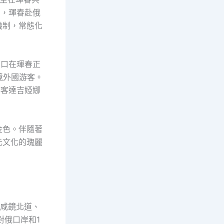
月，琿春赴俄
機制，常態化
窗口在琿春正
境外國游客。
游客達吉婭娜
金色。伴隨著
元文化的瑰麗
鮮咸鏡北道、
對俄口岸和1