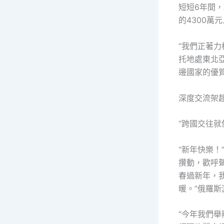
短短6年間
的4300萬
“我們正著力
托地處東北
邊國家的優
深度交流架起
“跨國交往就
“新年快樂！
攢動，歡呼
春過新年，
暖。”俄羅
“今年我們