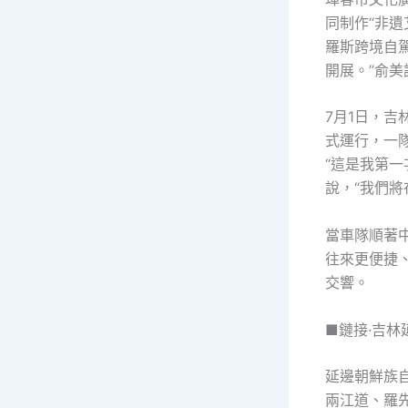
同制作“非遺
羅斯跨境自
開展。”俞美
7月1日，吉
式運行，一
“這是我第
說，“我們
當車隊順著
往來更便捷
交響。
■鏈接·吉林
延邊朝鮮族自
兩江道、羅