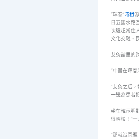
“琿春”
時租
源
日五國水路互
次遠超常住人
文化交融、
艾灸館里的跨
“中醫在琿春
“艾灸之后，
一邊為患者
坐在韓示明
很輕松！”
“那就沒問