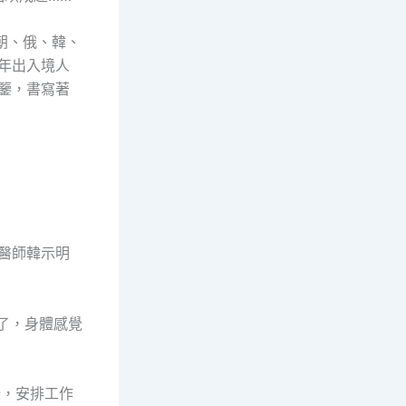
朝、俄、韓、
每年出入境人
互鑒，書寫著
中醫師韓示明
了，身體感覺
錄，安排工作