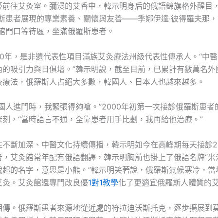
婭前往艾灸室。彌漫的艾香中，韓示明身后的俄語錦旗格外醒目
羅斯患者展現的專業素養、關懷與友善——季娜伊達·彼得羅夫那
灸館門口等待區，坐滿俄羅斯患者。
30年，是非遺代表性項目滿族艾灸療法州級代表性傳承人。“中
內的吸引力與日俱增。”韓示明說，截至目前，已累計有數萬名外
灸療法，俄羅斯人占絕大多數，韓國人、日本人也越來越多。
國人進門時，我緊張得夠嗆。”2000年初第一次接診俄羅斯患者
深刻，“當時語言不通，全靠患者用手比劃，我再給他治療。”
往不斷加深、中醫文化持續傳播，韓示明如今在高峰期每天接診2
者，艾灸館常年配有俄語翻譯，韓示明胸前也掛上了俄語名牌“米沙
我起的名字，意思是小熊。”韓示明笑著說，俄羅斯氣候寒冷，當
艾灸。艾灸館還專門改良優
1對1教學
化了更適宜俄羅斯人體質的
相傳。俄羅斯患者來源地從近處的符拉迪沃斯托克，逐步擴展到