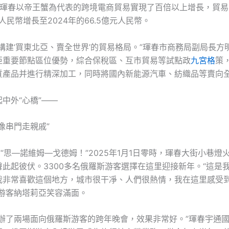
，琿春以帝王蟹為代表的跨境電商貿易實現了百倍以上增長，貿易額
元人民幣增長至2024年的66.5億元人民幣。
構建‘買東北亞、賣全世界’的貿易格局。”琿春市商務局副局長方
亞重要節點區位優勢，綜合保稅區、互市貿易等試點政
九宮格
策
質產品并進行精深加工，同時將國內新能源汽車、紡織品等賣向
中外“心橋”——
像串門走親戚”
”“思—諾維姆—戈德姆！”2025年1月1日零時，琿春大街小巷燈
聲此起彼伏。3300多名俄羅斯游客選擇在這里迎接新年。“這是
我非常喜歡這個地方，城市很干凈、人們很熱情，我在這里感受
斯游客納塔莉亞笑容滿面。
舉辦了兩場面向俄羅斯游客的跨年晚會，效果非常好。”琿春宇通