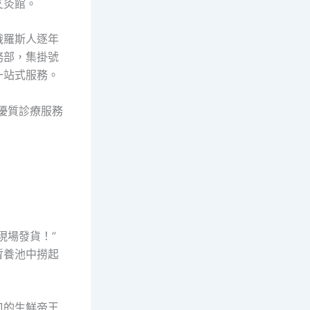
艾灸館。
俄羅斯人逐年
務部，集掛號
一站式服務。
優質診療服務
現場發貨！”
暫養池中撈起
。
口的生鮮帝王