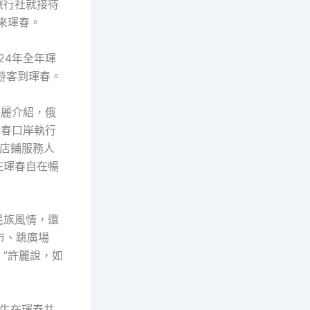
旅行社就接待
來琿春。
24年全年琿
游客到琿春。
許麗介紹，俄
琿春口岸執行
、店鋪服務人
在琿春自在暢
民族風情，還
市、跳廣場
”許麗說，如
生在琿春共