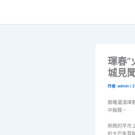
跳
至
主
要
內
容
琿春“
城見聞
作者:
admin
/
2
晨曦灑滿琿
中蘇醒。
熱鬧的早市
的大巴魚貫