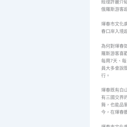
經理許麗介
俄羅斯游客
琿春市文化廣
春口岸入境
為何對琿春
羅斯游客喜
每周7天、
員大多會說
行。
琿春既有白
有三國交界
舞，也能品
今，在琿春
琿春市文化