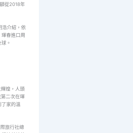
從2018年
明浩介紹，依
，琿春進口周
全球。
火輝煌，人頭
我第二次在琿
到了家的溫
國際旅行社總