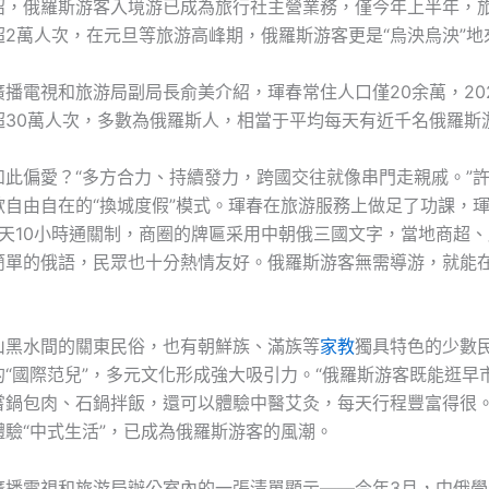
紹，俄羅斯游客入境游已成為旅行社主營業務，僅今年上半年，
超2萬人次，在元旦等旅游高峰期，俄羅斯游客更是“烏泱烏泱”地
播電視和旅游局副局長俞美介紹，琿春常住人口僅20余萬，20
超30萬人次，多數為俄羅斯人，相當于平均每天有近千名俄羅斯
如此偏愛？“多方合力、持續發力，跨國交往就像串門走親戚。”
歡自由自在的“換城度假”模式。琿春在旅游服務上做足了功課，
每天10小時通關制，商圈的牌匾采用中朝俄三國文字，當地商超
簡單的俄語，民眾也十分熱情友好。俄羅斯游客無需導游，就能
山黑水間的關東民俗，也有朝鮮族、滿族等
家教
獨具特色的少數
的“國際范兒”，多元文化形成強大吸引力。“俄羅斯游客既能逛早
嘗鍋包肉、石鍋拌飯，還可以體驗中醫艾灸，每天行程豐富得很。
體驗“中式生活”，已成為俄羅斯游客的風潮。
廣播電視和旅游局辦公室內的一張清單顯示——今年3月，中俄學