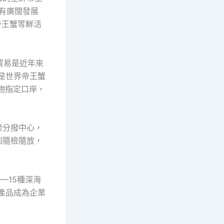
春有廣闊發展
帝王蟹等鮮活
貿易是近年來
是世界帝王蟹
物指定口岸，
流分撥中心，
到隨檢隨放，
—15種深海
產品成為企業