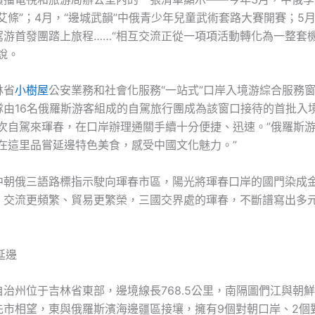
艾條”；4月，“邊城武韻”中俄青少年兒童武術套路大賽開賽；5
駕游首發團踏上旅程……“相互交流正從一項項活動轉化為一整套
說。
林省
小樹屋
公安業務和社會化服務“一站式”口岸入境游綜合服務
隊由16名俄羅斯游客組成的自駕旅行團成為該窗口接待的首批入
一次自駕來琿春，在口岸辦理通關手續十分便捷、迅速。”俄羅斯
將在這里品嘗延邊特色美食，感受中國文化魅力。”
中朝俄三語路標指示駛向琿春市區，陽光將琿春口岸的國門染成
、交流更頻繁、貿易更繁榮，三國交界處的琿春，不斷譜寫出多
延邊
治州位于吉林省東部，邊境線長768.5公里，南隔圖們江與朝
先市相望，東與俄羅斯濱海邊疆區接壤，擁有9個對朝口岸、2個