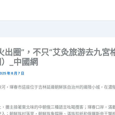
火出圈”，不只“艾灸旅游去九宮
）_中國網
025 年 8 月 7 日
春河，琿春市這座位于吉林延邊朝鮮族自治州的邊陲小城，在濃
上，攤主操著東北味的中朝俄三種語言吆喝攬客；琿春口岸，滿
駛入；朝鮮族村落里，朝鮮族象帽舞、滿族剪紙和俄羅斯帝王蟹相