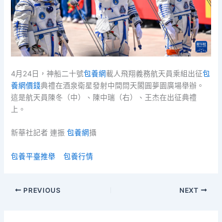
4月24日，神船二十號
包養網
載人飛翔義務航天員乘組出征
包
養網價錢
典禮在酒泉衛星發射中間問天閣圓夢園廣場舉辦。
這是航天員陳冬（中）、陳中瑞（右）、王杰在出征典禮
上。
新華社記者 連振
包養網
攝
包養平臺推舉
包養行情
PREVIOUS
NEXT