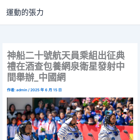
跳
運動的張力
至
主
要
內
容
神船二十號航天員乘組出征典
禮在酒查包養網泉衛星發射中
間舉辦_中國網
作者:
admin
/
2025 年 6 月 15 日