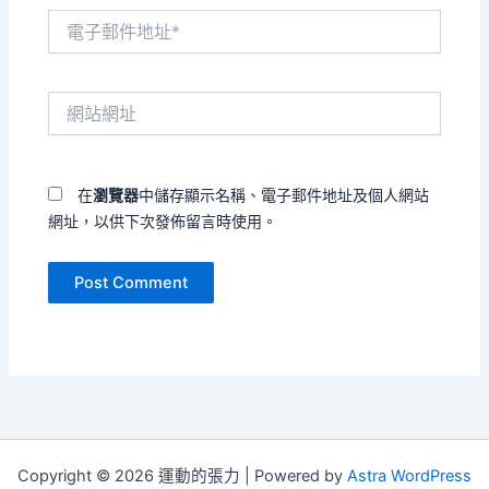
電
子
郵
件
網
地
站
址
網
*
址
在
瀏覽器
中儲存顯示名稱、電子郵件地址及個人網站
網址，以供下次發佈留言時使用。
Copyright © 2026 運動的張力 | Powered by
Astra WordPress