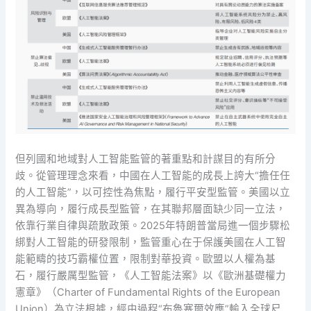
但列國和地域對人工智能監管的著重點和計謀目的有所分
歧。從管理理念來看，中國在人工智能的成長上誇大“擔任任
的人工智能”，以可控性為焦點，履行平安型監管。美國以立
異為導向，履行成長型監管，在其聯邦層面缺少同一立法，
依靠行業自律與疏散政策。2025年特朗普當局進一個步驟松
綁對人工智能的研發限制，監管重心在于保護美國在人工智
能範疇的技巧霸權位置，限制對華投資。歐盟以人權為基
石，履行嚴厲型監管，《人工智能法案》以《歐洲基礎權力
憲章》（Charter of Fundamental Rights of the European
Union）為立法根據，經由過程“布魯塞爾效應”輸入全球尺