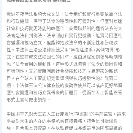
戰略性政策立異以發明“機遇窗口”
歐洲年夜陸法系誇大成文法，法令制訂和實行重要依靠立法
和行政機關，保證了法令的穩固性和可猜測性，但應對疾速
社會和技巧變更時能夠較僵化。美國聯邦制的通俗法系誇大
法官造法和判例法，法令制訂和實行更機動，能實時回應社
會變遷和技巧立異，但能夠招致法令的不斷定性和紛歧致
性。中法律王法公法律系統采用“年夜陸法系+案例領導”形
式，在堅持成文法穩固性的同時，經由過程案例領導軌制增
添了法令實用的機動性，這種形式既包管了法令的穩固性和
可猜測性，又能實時回應社會變遷和技巧立異帶來的新題
目。在全球人工智能規定重塑期與技巧迸發性的計謀窗口
期，中法律王法公法律系統的機動性使其可以或許更好地順
應社會變遷和技巧立異帶來的新題目，從而在人工智能監管
形式上實時做出調劑。
中國則率先對天生式人工智能履行“存案制”的事前監管，請求
平臺對天生的內在的事務承當直接義務，特色是可操縱性
強，但合規本錢較高。在以監管促成長謀競爭的國際周遭的