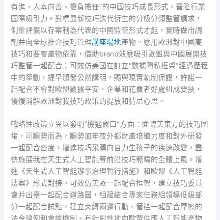
有進、人本向善、擔負擔任”的中國技巧成長形式，晉陞行業
國際吸引力。對標最新技巧迭代衍生的分級分類監管請求，
側重評價以存案制為代表的中國監管形式才能，實時做出調
劑并向全球推介技巧管理
講座場地
產物。應用歐洲對中國高
技巧和要害產物依靠，借助brand效應吸引歐盟與中國展開技
巧監管一起配合；可效仿美國在訂立“數據隱私框架”經過歷程
中的舉動，提早頒發公然講明，賜與現實軌制保證，許諾一
起配合不會對歐盟數據平安、企業和花費者好處組成要挾，
慢慢消解歐洲對我技巧政策的提放和猜忌心思。
戰略性政策立異以發明“機遇窗口”方面：面臨美東方的技巧圍
堵，可順勢而為，順勢加年夜外鄉財產培植力度和對外研發
一起配合密度，增進技巧采購向自力生孩子的疾速改變，盡
快施展我在天生式人工智能等前沿技巧範疇的全體上風。增
進《天生式人工智能辦事治理暫行措施》和歐盟《人工智能
法案》形式對接。可效仿美歐一起配合框架，建立技巧委員
會并出臺一起配合道路圖，組建結合專家任務組領導低級部
分一起配合試點，建立束縛兩邊行動、管控一起配合摩擦的
法令律例和會談機制。有針對性地向歐盟供應人工智能產物