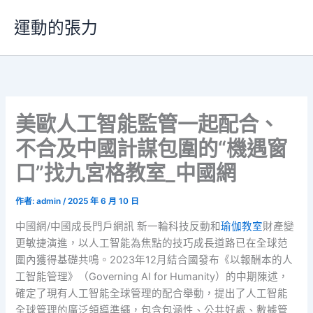
跳
運動的張力
至
主
要
內
容
美歐人工智能監管一起配合、
不合及中國計謀包圍的“機遇窗
口”找九宮格教室_中國網
作者:
admin
/
2025 年 6 月 10 日
中國網/中國成長門戶網訊 新一輪科技反動和
瑜伽教室
財產變
更敏捷演進，以人工智能為焦點的技巧成長道路已在全球范
圍內獲得基礎共鳴。2023年12月結合國發布《以報酬本的人
工智能管理》（Governing AI for Humanity）的中期陳述，
確定了現有人工智能全球管理的配合舉動，提出了人工智能
全球管理的廣泛領導準繩，包含包涵性、公共好處、數據管