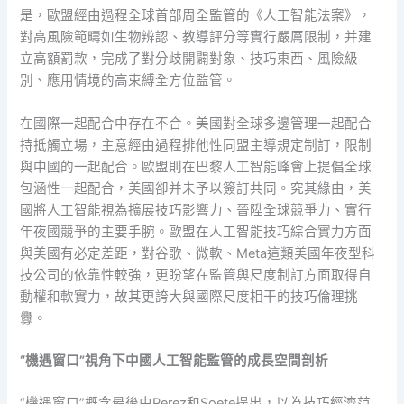
是，歐盟經由過程全球首部周全監管的《人工智能法案》，
對高風險範疇如生物辨認、教導評分等實行嚴厲限制，并建
立高額罰款，完成了對分歧開闢對象、技巧東西、風險級
別、應用情境的高束縛全方位監管。
在國際一起配合中存在不合。美國對全球多邊管理一起配合
持抵觸立場，主意經由過程排他性同盟主導規定制訂，限制
與中國的一起配合。歐盟則在巴黎人工智能峰會上提倡全球
包涵性一起配合，美國卻并未予以簽訂共同。究其緣由，美
國將人工智能視為擴展技巧影響力、晉陞全球競爭力、實行
年夜國競爭的主要手腕。歐盟在人工智能技巧綜合實力方面
與美國有必定差距，對谷歌、微軟、Meta這類美國年夜型科
技公司的依靠性較強，更盼望在監管與尺度制訂方面取得自
動權和軟實力，故其更誇大與國際尺度相干的技巧倫理挑
釁。
“機遇窗口”視角下中國人工智能監管的成長空間剖析
“機遇窗口”概念最後由Perez和Soete提出，以為技巧經濟范