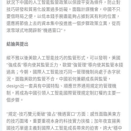
狀況下中國的人工智能監管政策以保證平安為條件，防止對
技巧研發和貿易化設置過多妨礙。面臨計謀機會，中國不只
要借時局之便，以低本錢手腕盡能夠占據對其有利的位置，
還應將節儉上去的資本集中投進進一個步驟政策立異，從而
滾雪球式地開辟新“機遇窗口”。
結論與提出
縱不雅以後美歐人工智能技巧的監管形式，可以發明，美國
“強成長”導向使其監管乏力，歐盟“強管理”導向使其監管本錢
過高；今朝，國際人工智能技巧同一管理機制尚處于赤字狀
況，面臨美歐的監管不合，中國若何兼顧成長與監管，
design出一套具有中國特點、順應世界通用規定的管理機
制，將成為中國引領人工智能國際管理規定制訂權的主要一
個步驟。
“規定-技巧雙元衝破”搶占“機遇窗口”方面：感性面臨美東方
的技巧圍堵，重要重視本身的科技實力扶植；加年夜宣揚美
國技巧單邊主義對國際人工智能成長帶來的迫害，誇大“穩中