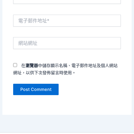
電
子
郵
件
網
地
站
址
網
*
址
在
瀏覽器
中儲存顯示名稱、電子郵件地址及個人網站
網址，以供下次發佈留言時使用。