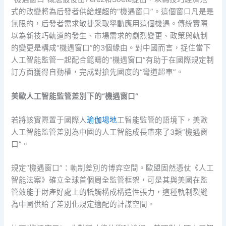
式的改變將為后發者供給趕超的“機遇窗口”。這個窗口凡是是
無限的，后發者需求敏捷采取舉動應用這個機遇。傳統實際
以為新技巧軌道的發生、市場需求的劇烈變更、政策與軌制
的變更是構成“機遇窗口”的3個緣由。對中國而言，捉住當下
人工智能監管一起配合範疇的“機遇窗口”有助于在國際規定制
訂方面獲得自動權，完成對搶先國度的“彎道超車”。
美歐人工智能監管差別下的“機遇窗口”
若將該實際置于國際人
瑜伽場地
工智能監管的語境下，美歐
人工智能監管差別為中國的人工智能成長帶來了3類“機遇窗
口”。
規定“機遇窗口”：軌制差別的博弈空間。歐盟固然憑仗《人工
智能法案》確立全球首個周全監管框架，可是其與美國在監
管效能于財產好處上的牴觸構成構造性張力，這種軌制裂縫
為中國供給了差別化規定適配的計謀空間。