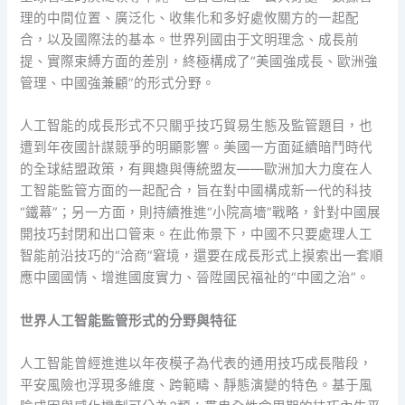
理的中間位置、廣泛化、收集化和多好處攸關方的一起配
合，以及國際法的基本。世界列國由于文明理念、成長前
提、實際束縛方面的差別，終極構成了“美國強成長、歐洲強
管理、中國強兼顧”的形式分野。
人工智能的成長形式不只關乎技巧貿易生態及監管題目，也
遭到年夜國計謀競爭的明顯影響。美國一方面延續暗鬥時代
的全球結盟政策，有興趣與傳統盟友——歐洲加大力度在人
工智能監管方面的一起配合，旨在對中國構成新一代的科技
“鐵幕”；另一方面，則持續推進“小院高墻”戰略，針對中國展
開技巧封閉和出口管束。在此佈景下，中國不只要處理人工
智能前沿技巧的“洽商”窘境，還要在成長形式上摸索出一套順
應中國國情、增進國度實力、晉陞國民福祉的“中國之治”。
世界人工智能監管形式的分野與特征
人工智能曾經進進以年夜模子為代表的通用技巧成長階段，
平安風險也浮現多維度、跨範疇、靜態演變的特色。基于風