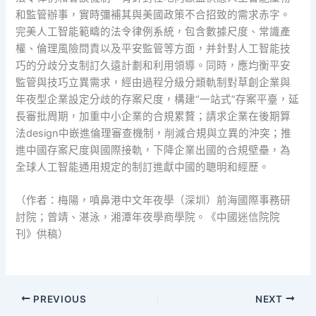
和監管辦事，實時彌補其與美國政策不合招致的需求赤字。
完美人工智能範疇的法令律例系統，包含數據尺度、常識產
權、倫理風險問責以及平安監管等方面，并針對人工智能技
巧的分歧分支制訂久遠計劃和利用領導。同時，應均衡平安
監管與技巧立異需求，經由過程分級分類軌制對草創企業與
年夜型企業設定分歧的存案尺度，構建“一站式”存案平臺，延
長審批周期，加重中小企業的合規累贅；請求企業在後期算
法design中嵌進倫理審查機制，削減合規與立異的沖突；推
進中國存案尺度與國際接軌，下降企業出國的合規壁壘，為
全球人工智能通用規定的制訂進獻中國的聰明和經歷。
（作者：梅陽，噴鼻港中文年夜學（深圳）前海國際事務研
討院；曾靖、湛泳，湘潭年夜學商學院。《中國迷信院院
刊》供稿）
PREVIOUS
NEXT