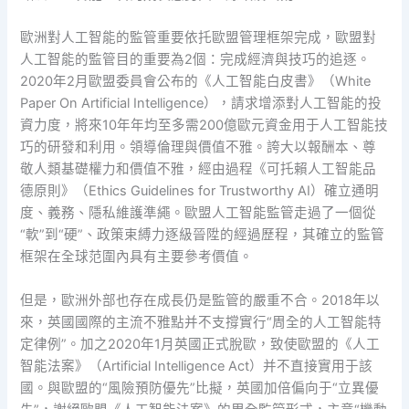
歐洲對人工智能的監管重要依托歐盟管理框架完成，歐盟對
人工智能的監管目的重要為2個：完成經濟與技巧的追逐。
2020年2月歐盟委員會公布的《人工智能白皮書》（White
Paper On Artificial Intelligence），請求增添對人工智能的投
資力度，將來10年年均至多需200億歐元資金用于人工智能技
巧的研發和利用。領導倫理與價值不雅。誇大以報酬本、尊
敬人類基礎權力和價值不雅，經由過程《可托賴人工智能品
德原則》（Ethics Guidelines for Trustworthy AI）確立通明
度、義務、隱私維護準繩。歐盟人工智能監管走過了一個從
“軟”到“硬”、政策束縛力逐級晉陞的經過歷程，其確立的監管
框架在全球范圍內具有主要參考價值。
但是，歐洲外部也存在成長仍是監管的嚴重不合。2018年以
來，英國國際的主流不雅點并不支撐實行“周全的人工智能特
定律例”。加之2020年1月英國正式脫歐，致使歐盟的《人工
智能法案》（Artificial Intelligence Act）并不直接實用于該
國。與歐盟的“風險預防優先”比擬，英國加倍偏向于“立異優