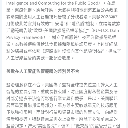
Intelligence and Computing for the Public Good），在農
業、醫療保健、應急呼應、天氣猜測和電網這五至公共政策
範疇開闢應用人工智能技巧告竣了分歧看法。美歐2023年7
月衝破此前宣判有效的“平安港”和“隱私盾”機制，在跨境數據
活動範疇告竣“歐盟-美國數據隱私框架協定”（EU-U.S. Data
Privacy Framework），樹立了新版跨年夜西洋數據隱私框
架，為數據傳輸供給法令根據和隱私維護尺度。上述詳細試
點的結果或將依照《道路圖》慢慢向其他範疇“外溢”，構成了
人工智能監管的美歐一起配合收集。
美歐在人工智能監管範疇的差別與不合
監治理念存在不合。美國為了堅持全球搶先位置而誇大人工
智能的立異引領，重成長輕束縛，防止國度對私營企業及研
討部分過多干涉進而影響行業立異和競爭。是以，美國聯邦
層面重要春聯邦當局部分、軍方等主要敏感單元的技巧應用
予以強迫限制，而針對行業和貿易市場的監管立法一向絕對
滯后和零碎。特朗普當局再次上臺后，廢除了多項前當局的
監管規定，誇大“美國優先”，偏向于“低束縛”的監管形式。但