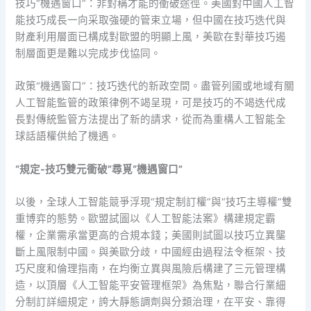
技巧“機遇窗口”：非對稱才能的衝破途徑。美國對中國人工智
能技巧成長一向采取強硬的管束立場，但中國在技巧迭代與
財產利用層面已構成對歐盟的明顯上風，美歐在對華技巧遏
制層面更是難以完成步伐協同。
政策“機遇窗口”：技巧迭代的新政空間。盡管列國或地域有關
人工智能監管的政策律例不竭呈現，可是技巧的不竭迭代成
長對傳統監管方法提出了新的請求，從而為重構人工智能全
球話語權供給了機遇。
“規定-技巧雙元衝破”尋覓“機遇窗口”
以後，全球人工智能競爭浮現“規定制訂權”與“技巧主導權”雙
重博弈的態勢。歐盟試圖以《人工智能法案》構建規定霸
權，企業需承當更高的合規本錢；美國則試圖以技巧立異壟
斷上風限制中國。與美歐分歧，中國經由過程法令框架、技
巧尺度和倫理指南，在均衡立異與風險后構建了三元管理構
造，以頂層《人工智能平安管理框架》為焦點，聯合行業細
分制訂詳細規定，誇大靜態調劑與分類治理，在平安、靠得