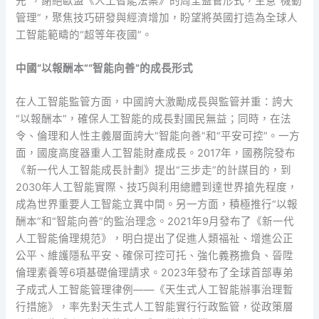
先”，謝絕歐盟《人工智能法案》的周全監管形式，主意“機動
管理”，聚焦技巧研發與經濟增加，盼望將英國打造為全球人
工智能範疇的“超等年夜國”。
中國“以報酬本”“智能向善”的成長形式
在人工智能監管方面，中國誇大激勵成長與監管并重：誇大
“以報酬本”，確保人工智能的成長對國民無益；同時，在法
令、倫理和人性主義層面誇大“智能向善”和“平安可控”。一方
面，國度高度器重人工智能財產成長。2017年，國務院發布
《新一代人工智能成長計劃》提出“三步走”的計謀目的，到
2030年人工智能實際、技巧與利用總體到達世界搶先程度，
成為世界重要人工智能立異中間。另一方面，積極推行“以報
酬本”和“智能向善”的監治理念。2021年9月發布了《新一代
人工智能倫理規范》，明白提出了促進人類福祉、增進公正
公平、維護隱私平安、確保可控可托、強化義務擔負、晉陞
倫理素養等6項基礎倫理請求。2023年發布了全球首部專弟
子成式人工智能管理律例——《天生式人工智能辦事治理暫
行措施》，率先對天生式人工智能實行行政監管，從政策層