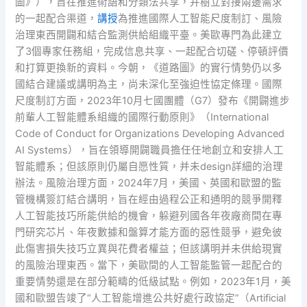
圖》），旨在推進術語和分類法共享，并樹立對接兩邊需求
的一起配合渠道，
講授
為推進國際人工智能尺度制訂、風險
治理東西開闢和結合監測供給組織平臺。美歐專門為此建立
了3個專家任務組，完成信息共享、一起配合切磋、停頓評價
和打算更換新的資料。今朝，《道路圖》的實行情勢仍以多
國結合建議或講明為主，尚未深化至強迫性協定條理。國際
尺度制訂方面，2023年10月七國團體（G7）發布《開闢進步
前輩人工智能體系組織的國際行動原則》（International
Code of Conduct for Organizations Developing Advanced
AI Systems），旨在領導開闢職員擔任任地創立和安排人工
智能體系；但該原則仍屬自愿性質，并未design詳細的治理
辦法。風險治理方面，2024年7月，美國、英國和歐盟的監
管機構簽訂結合講明，旨在經由過程公正和通明的競爭開釋
人工智能技巧所能供給的機會，躲避列國各年夜廠商間在專
門研究芯片、年夜數據和盤算才能方面的惡性競爭，避免彼
此傷害損失技巧立異與花費者權益；但該講明并未供給現實
的風險治理東西。當下，美歐間的人工智能監管一起配合的
重要情勢還是在部分範疇的低級試點。例如，2023年1月，美
國和歐盟告竣了“人工智能增進公共好處行政協定”（Artificial