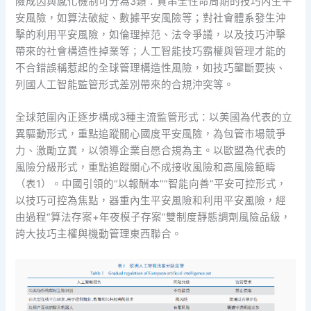
險成因與感化機制可分為3類：貫串全性命周期的技巧內生平
安風險，如算法破綻、數據平安風險等；對社會體系發生沖
擊的利用平安風險，如倫理掉范、法令爭議，以及技巧沖擊
帶來的社會構造性掉業等；人工智能技巧霸權與管理才能的
不合錯誤稱惹起的全球管理構造性風險，如技巧壟斷要挾、
列國人工智能監管形式差別帶來的合規沖突等。
全球范圍內正逐步構成3種主流監管形式：以美國為代表的立
異驅動形式，重點追蹤關心國度平安風險，為包管市場競爭
力、激勵立異，以領導企業自愿合規為主。以歐盟為代表的
風險分級形式，重點追蹤關心不成接收風險和高風險範疇
（表1）。中國引領的“以報酬本”“智能向善”平安可控形式，
以技巧可控為焦點，器重內生平安風險和利用平安風險，經
由過程“算法存案+年夜模子存案”雙制度靜態調劑風險品級，
誇大技巧主權與機動管理東西聯合。