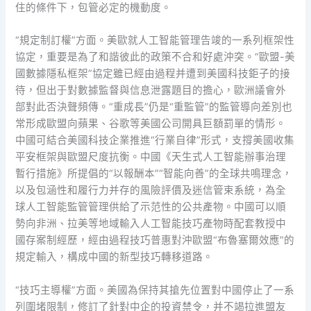
住的條件下，包管必定的機動度。
“規定制訂權”方面。美歐就人工智能管理告竣的一系列框架性
協定，重要是為了和諧彼此的政策不合和好處沖突。“歐盟-美
國數據隱私框架”協定雖已經由過程并遭到美國科技鉅子的接
待，但出于對數據監督與信息泄露題目的擔心，歐洲議會外
部對此否決聲頻傳。“重成長”仍是“重監管”的監管導向差別也
常形成歐盟向蘋果、谷歌等美國公司開具巨額罰單的情形。
中國可結合美國科技企業推進“行業自律”形式，支撐美國收集
平安框架與歐盟尺度抗衡。中國《天生式人工智能辦事治理
暫行措施》所提倡的“以報酬本”“智能向善”的全球共鳴理念，
以及包涵性和履行力并存的風險評價及迷信管束系統，為全
球人工智能監管管理供給了示范性的公共產物。中國可以順
勢向非洲、拉美等地域輸入人工智能技巧產物時配套教授中
國存案制經歷，經由過程技巧普惠對沖歐盟“布魯塞爾效應”的
規定輸入，構成中國的新型技巧轉移道路。
“技巧主導權”方面。美國為保持其搶先位置對中國停止了一系
列圍堵限制，修訂了針對中企的投資禁令，并不竭拉進盟友