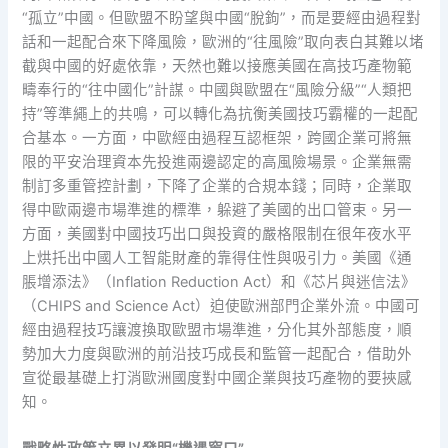
“孤立”中國。但歐盟不盼望與中國“脫鉤”，而是要經由過程對
話和一起配合來下降風險，歐洲的“往風險”取向表白其難以堵
截與中國的好處依靠，天然也難以接應美國在高技巧產物範
疇奉行的“往中國化”計謀。中國與歐盟在“風險分級”“人類把
持”等準繩上的共鳴，可以轉化為抗衡美國技巧霸權的一起配
合基本。一方面，中歐經由過程互認框架，跨國企業可將無
限的平安治理資本先投進兩邊認定的高風險場景。企業無需
制訂多重管控計劃，下降了企業的合規本錢；同時，企業取
得中歐兩邊市場準進的標準，躲避了美國的出口管束。另一
方面，美國對中國技巧出口與投資的嚴格限制在很年夜水平
上烘托出中國人工智能財產的靠得住性與吸引力。美國《通
脹增添法》（Inflation Reduction Act）和《芯片與迷信法》
（CHIPS and Science Act）迫使歐洲部門企業外流。中國可
經由過程技巧讓渡換取歐盟市場準進，分化其外部態度，順
勢加大力度與歐洲的前沿技巧成長和監管一起配合，借助外
宣從最基礎上打消歐洲國度對中國企業與技巧產物的要挾感
知。