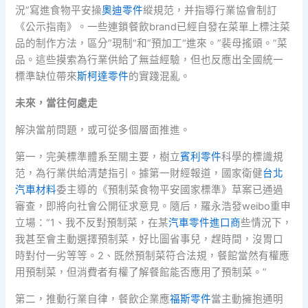
況”寫進食物平安操
奧迪零件
縱規范，并指導行業協會制訂
《公示指南》。一些連鎖餐飲brand已經自發在菜單上標注菜
品的制作方法，區分”現制”和”預加工“進來。”裴母搖頭。”菜
品。這些摸索為行業供給了無益經驗，但也反應出全國統一
標準缺位帶來
斯柯達零件
的實踐混亂。
未來，當往何處走
解決當前問題，或可從多個層面推進。
第一，完美標準體系至關主要，樹立
賓利零件
科學的標識規
范，為行業供給清楚指引。據第一財經報道，國家衛健
台北
汽車材料
委主導的《預制菜食物平安國家標準》草案已通過
審查，即將向社會公開征求意見。隨后，羅永浩發weibo重申
立場：“1、我不反對預制菜，在某
汽車零件進口商
些情況下，
我甚至會主動選擇預制菜，好比圖省事兒，趕時間，沒胃口
時對付一劣等等。2、既然預制菜符合法規，餐館當然有權應
用預制菜，但消費者有權了解餐館能否應用了預制菜。”
第二，推動行業自律，餐飲企業應
福斯零件
當主動擁抱通明