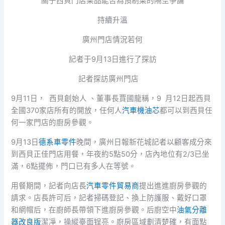
關于西貝門店菜品能否為預制菜的隔空爭論
持續升溫
廣州門店情況若何
記者于9月13日進行了探訪
記者探訪廣州門店
9月11日， 西貝創始人 、董事長賈國龍稱，9 月12日起西貝
全國370家店所有的開放，任何人
汽車機油芯
都可以到西貝任
何一家門店的廚房參觀。
9月13日
德系車零件
晚間，廣州日報新花城記者以顧客成分來
到西貝正佳門店用餐，年夜約5點50分，店內地位有2/3已坐
滿，6點擺佈，門口已有多人在等號。
用餐期間，記者向店長
汽車零件貿易商
提出進進廚房參觀的
請求。店長許可后，記者掃碼登記、換上防護服、戴好口罩
和網帽后，在廚師長帶領下進廚房參觀。后廚空中
油氣分離
器改良版
潔凈，操縱臺面锃亮。廚房區域劃清楚確，有面點