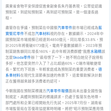
廣東省食物平安保證促進會副會長朱丹蓬表現，公眾從認識
預制菜，到認知預制菜，再到認可預制菜，是一個漫長過
程。
盡管存在爭議，預制菜在中國餐
汽車零件
飲市場已經成為
藍
寶堅尼零件
不成忽
汽車材料
視的存在。數據顯示，2024年中
國預制菜市場規模已經達到4850億元，同比增長33.8%，預
計2025年將衝破6173億元。電商平臺數據顯示，2023年預
制菜銷售額同比增長160%，此中年輕消費群體“我應
水箱精
該
怎麼
Skoda零件
辦？”裴母愣了一下。她不明白她兒子說得有
多好。他怎麼突然介入了？占比超過60%。C端市場敏捷增
長。繁忙的下班族、年輕家庭成為預制菜的重要消費者。
德
系車材料
在現代生涯節奏加速的佈景下，這套餐飲解決計劃
正在獲得越來越多消費者的認可。
今朝我國在預制菜標識方
汽車零件報價
面尚未出臺全國性強
制規定。具體到預制菜的標識請求，仍處于監管灰色地帶。
部門處所和企業已經開始先行先試。2025年7月份，湖南省
市場監管局在答復政協提案時明確，將把“昭示預制菜應用情