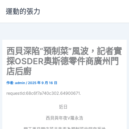
跳
運動的張力
至
主
要
內
容
西貝深陷“預制菜”風波，記者實
探OSDER奧斯德零件商廣州門
店后廚
作者:
admin
/
2025 年 9 月 16 日
requestId:68c6f7a740c302.64900671.
近日
西貝與年夜V羅永浩