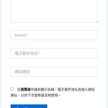
內
容...
Name*
電
子
郵
件
網
地
站
址
網
*
址
在
瀏覽器
中儲存顯示名稱、電子郵件地址及個人網站
網址，以供下次發佈留言時使用。