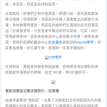
區、涼菜區、熱菜區和烤制區等。
在面點區，師傅們正制作面窩窩。師傅介紹，這些面點都是
逐日現做，保證新鮮。涼菜區的任務人員進進出出都進行消
毒，食材被整齊擺放。熱菜區的廚師們在電磁灶前烹飪著菜
品。記者留意到，冷柜里寄存著切好的包菜絲、花菜、肉片
等預處理食材，這些食材來自中心廚房集中供應。廚師長表
現，原資料和調料雖由中心廚
水箱水
房配送
Porsche零件
，但
菜肴為現做。好比醬牛骨，是廚師一年夜早腌制的。
VW零件
在烤制區，萬能蒸烤箱是焦點設備，廚師將涂抹好調料的魚
放進提早預熱好的烤箱，設定260度，烤9分鐘即可。
餐飲消費急切需求通明化、知情權
這場爭論聚焦“預制菜”，反應了消費者對包含預制菜在內的餐
飲通明化的急切需求，更提醒了行業標準化進程中的認知差