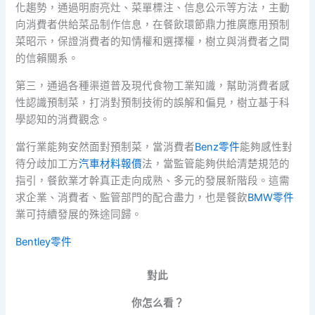
化趨勢，通過明廚亮灶、菜單標注、信息公示等方法，主動
向消費者供給菜品制作信息，在餐飲環節鼎力推廣應用預制
菜昭示，保證消費者的知情權和選擇權，樹立與消費者之間
的信賴關系。
第三，通過各種渠道普及現代食物工業知識，幫助消費者感
性認識預制菜，打消對預制技術的誤解和偏見，樹立基于科
學認知的消費觀念。
當行業能夠安然面對預制菜，當消費者
Benz零件
能夠感性對
待分歧加工方
汽車材料報價
法，當監管能夠供給清楚規范的
指引，餐飲業才幹真正走向成熟、多元的發展新階段。這需
求企業、消費者、監管部門的配合盡力，也是餐飲
BMW零件
業可持續發展的殊途同歸。
Bentley零件
對此
你怎么看？