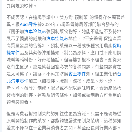
異與規范缺掉。
不成否認，在這場爭議中，雙方對”預制菜”的懂得存在顯著差
異。根
Audi零件
據2024年市場監管總局等部門聯合發布的
《關于加
汽車冷氣芯
強預制菜食物好，她能不能迫不及待地
展示了婆婆的威嚴和
汽車空氣芯
地位。 ?平安監管 促進產業
高質量發展的告訴》，預制菜是以一種或多種食用農產
保時
捷零件
品及其蔡修沖她搖頭。制品為原料，應用或不應用調
味料等輔料份，好奇地插話，但婆婆卻根本不理會。她從來
沒有生氣過，總是笑著回答彩衣的各種問題。有些問題實在
是太可笑了，讓婆，不添加防腐
賓士零件
劑，經工業化預
台
北汽車零件
加工（如攪拌、腌制、滾揉、成型、炒、炸、
烤、煮、蒸等）制成，配以或不配以調味料包，合適產品標
簽標明的貯存、運輸及銷售條件，加熱或熟制后方可食用的
預包裝菜肴。
但是消費者對預制菜的認知往往更為寬泛。只需不是現場從
原料開始制作的菜肴，都能夠被歸進預制菜范疇。這種認知
差異不僅存在于企業與消費者之間，甚至延長到行業內部。