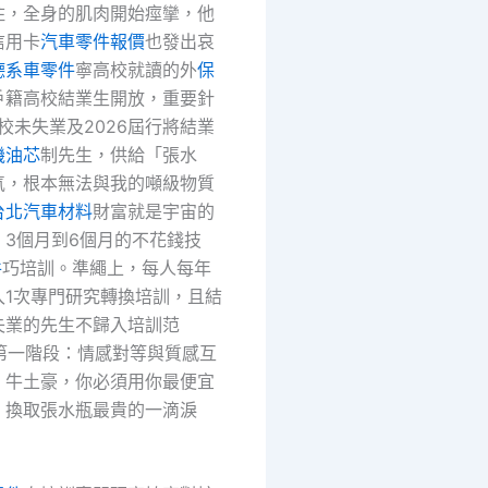
住，全身的肌肉開始痙攣，他
信用卡
汽車零件報價
也發出哀
德系車零件
寧高校就讀的外
保
戶籍高校結業生開放，重要針
離校未失業及2026屆行將結業
機油芯
制先生，供給「張水
氣，根本無法與我的噸級物質
台北汽車材料
財富就是宇宙的
」3個月到6個月的不花錢技
件
巧培訓。準繩上，每人每年
入1次專門研究轉換培訓，且結
失業的先生不歸入培訓范
第一階段：情感對等與質感互
。牛土豪，你必須用你最便宜
，換取張水瓶最貴的一滴淚