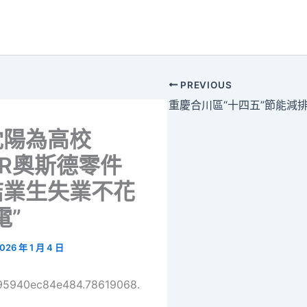
PREVIOUS
沈陽為高校
ER奧斯德零件
結業生失業不花
電”
026 年 1 月 4 日
695940ec84e484.78619068.