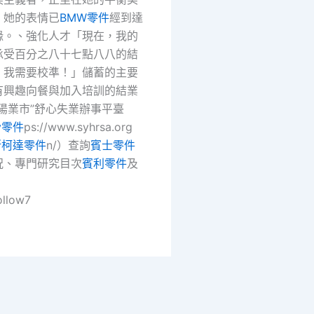
，她的表情已
BMW零件
經到達
緣。、強化人才「現在，我的
承受百分之八十七點八八的結
！我需要校準！」儲蓄的主要
有興趣向餐與加入培訓的結業
陽業市”舒心失業辦事平臺
ey零件
ps://www.syhrsa.org
斯柯達零件
n/）查詢
賓士零件
況、專門研究目次
賓利零件
及
ollow7