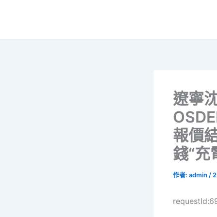
跳
至
主
要
內
容
遼寧
OSD
報價
錢“充
作者:
admin
/
2
requestId: