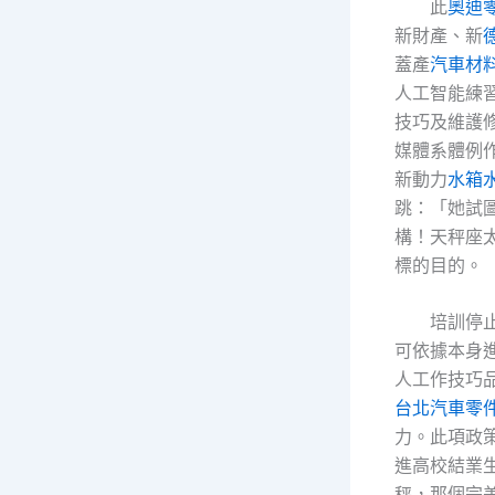
此
奧迪
新財產、新
蓋產
汽車材
人工智能練
技巧及維護
媒體系體例
新動力
水箱
跳：「她試
構！天秤座
標的目的。
培訓停
可依據本身
人工作技巧
台北汽車零
力。此項政
進高校結業
秤，那個完