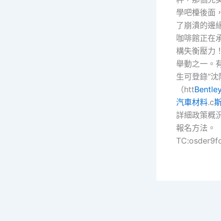
學吧檯後面
了崩潰的邊
咖啡館正在
構失衡壓力
舉動之一。
生可登錄“沈
（htt
Bentl
汽車材料
.c
詳細政策概
報名方法。
TC:osder9f