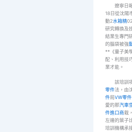
遼寧日報
18日從沈
動2
水箱精
0
研究轉換及
結業生專門
的腦袋被強
**《量子美
配、利用技
業才能。
該培訓
零件
法，由
件
局
VW零件
愛的那
汽車
件進口商
栽
左邊的葉子
培訓機構承