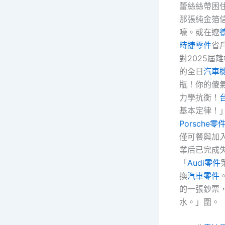
蕾絲絲帶困
那張純金箔
嚎。或在遼
時捷零件
省
對2025屆
的全日
汽車
瓶！你的傻
力學抗衡！
基本定律！
Porsche零
僅可餐與加
業后已完成
「
Audi零件
換
汽車零件
的一張鈔票
水。」圍。