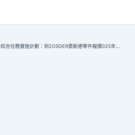
重慶合川區“十四五”節能減排綜合任務實施計劃：到2OSDER奧斯德零件報價025年新建充電樁2700個