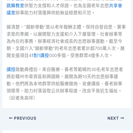
跳舞教室
供智力支撐和人才保證，也為全國老年志愿
共享會
議室
辦事助力村落復興供給無益經歷和示范。
據清楚，“銀齡舉動”是以老年報酬主體，保持自發自愿、實事
求是的準繩，以展開智力支援和介入下層管理、社會辦事等
為內在的事務，辦事經濟社會成長的志愿辦事運動。截至今
朝，全國介入“銀齡舉動”的老年志愿者累計超700萬人次，展
開支援項目4
1對1講授
000多個，受害群眾4億多人次。
講授
啟動典禮后，來自醫療、養老等範疇的30名老年志愿者
將赴贛州市章貢區和興國縣，展開為期10天的志愿辦事運
動。他們將為本地群眾供給醫療徵詢、安康講座、養老辦事
領導等，助力村落晉陞公共辦事程度，改良平易近生福祉。
（記者朱高祥）
PREVIOUS
NEXT