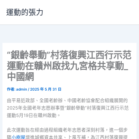
跳
運動的張力
至
主
要
內
容
“銀齡舉動”村落復興江西行示范
運動在贛州啟找九宮格共享動_
中國網
作者:
admin
/
2025 年 5 月 31 日
由平易近政部、全國老齡辦、中國老齡協會配合組織展開的
2025年全國老年志愿辦事暨“銀齡舉動”村落復興江西行示范
運動5月19日在贛州啟動。
此次運動旨在經由過程組織老年志愿者深刻村落，進一個步
驟
小樹屋
增進城鄉資本共享、上風互補，為江西村落復興提