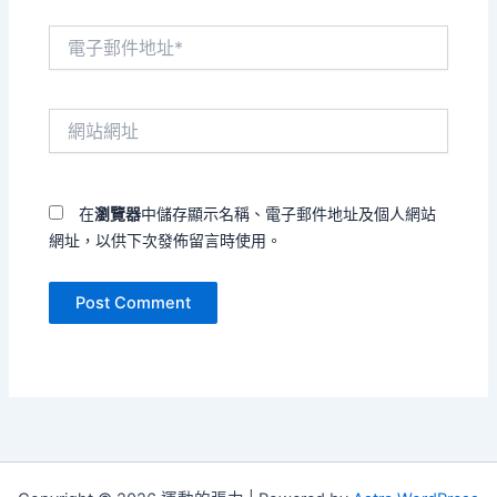
電
子
郵
件
網
地
站
址
網
*
址
在
瀏覽器
中儲存顯示名稱、電子郵件地址及個人網站
網址，以供下次發佈留言時使用。