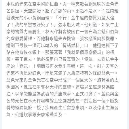
水瓶的光束在空中瞬間扭曲，與一種夾雜著銅臭味的金色光
芒對撞。天空開始下起了荒謬的雨。雨點不是水，而是閃耀
著淚光的小小黃銅齒輪。「不行！金牛座的物質力量太強
了！我的單戀被汙染了！」張水瓶大喊。他知道，如果牛土
豪的物質力量勝出，林天秤將會被困在一個充滿金錢和俗氣
的虛假愛情裡，而他將永遠失去機會。張水瓶看向那機器，
還剩下最後一個可以輸入的「情緒燃料」口。他迅速撕下了
貼在他背後衣領上，那張寫著「我就是個單戀傻瓜」的標
籤，丟了進去。他必須用自己最真實的「傻氣」去對抗金牛
座的「霸氣」！調節器再次發出轟鳴，這一次，射向天空的
光束不再是彩虹色，而是充滿了水瓶座特有的怪誕藍色**。
藍色光束與金色光芒在空中形成了一個巨大的、旋轉著的太
極圖案，像是在爭奪林天秤的靈魂。這場以星座運勢為賭
注、以單戀能量為武器的荒唐戰爭，正式打響了。藍色與金
色的光芒在林天秤咖啡館上空劇烈衝撞，創造出一個不斷旋
轉的怪異氣旋。授了疾病產生后留意事項，以及停止生涯習
氣、公道炊事等安康常識普及。