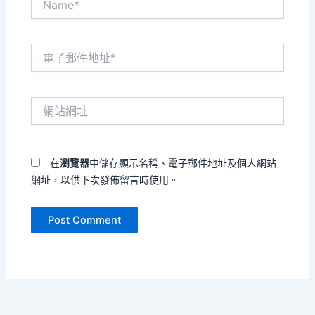
電
子
郵
件
網
地
站
址
網
*
址
在
瀏覽器
中儲存顯示名稱、電子郵件地址及個人網站
網址，以供下次發佈留言時使用。