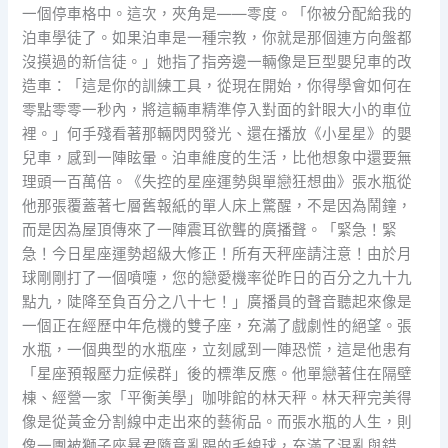
一個停車格中。這次，夾角是——零度。「你被分配給我的
泊車學徒了。如果泊車是一種宗教，你就是那個連方向盤都
沒摸過的新信徒。」她指了指旁邊一輛像是巨型嬰兒車的改
造車：「這是你的訓練工具，從現在開始，你得學會如何在
零點零零一秒內，將這輛車精準停入對面的針眼大小的車位
裡。」何手殘看著那輛閃閃發光、還在播放《小星星》的嬰
兒車，感到一陣眩暈。泊車維度的生活，比他想象中還要無
理頭一百萬倍。《失控的星座運勢與單戀狂想曲》張水瓶從
他那張覆蓋著七層舊報紙的單人床上驚醒，不是因為鬧鐘，
而是因為屋頂傳來了一陣震耳欲聾的廣播聲。「緊急！緊
急！今日星座運勢超級大修正！所有天秤座請注意！由於月
球剛剛打了一個噴嚏，您的戀愛機率從昨日的百分之九十九
點九，陡降至負百分之八十七！」廣播員的聲音聽起來像是
一個正在經歷中年危機的雙子座，充滿了戲劇性的絕望。張
水瓶，一個典型的水瓶座，立刻感到一陣恐慌，這是他患有
「星座預報壓力症候群」後的標準反應。他單戀著住在隔壁
棟、經營一家「平衡美學」咖啡館的林天秤。林天秤完美得
像是從黃金分割線中走出來的藝術品。而張水瓶的人生，則
像一團被獅子座暴君隨意亂踢的毛線球，充滿了混亂與錯