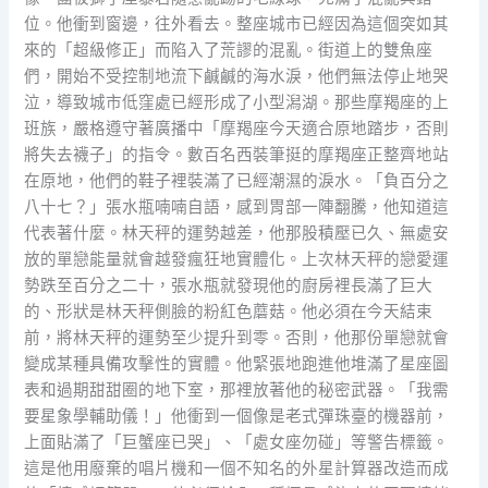
位。他衝到窗邊，往外看去。整座城市已經因為這個突如其
來的「超級修正」而陷入了荒謬的混亂。街道上的雙魚座
們，開始不受控制地流下鹹鹹的海水淚，他們無法停止地哭
泣，導致城市低窪處已經形成了小型潟湖。那些摩羯座的上
班族，嚴格遵守著廣播中「摩羯座今天適合原地踏步，否則
將失去襪子」的指令。數百名西裝筆挺的摩羯座正整齊地站
在原地，他們的鞋子裡裝滿了已經潮濕的淚水。「負百分之
八十七？」張水瓶喃喃自語，感到胃部一陣翻騰，他知道這
代表著什麼。林天秤的運勢越差，他那股積壓已久、無處安
放的單戀能量就會越發瘋狂地實體化。上次林天秤的戀愛運
勢跌至百分之二十，張水瓶就發現他的廚房裡長滿了巨大
的、形狀是林天秤側臉的粉紅色蘑菇。他必須在今天結束
前，將林天秤的運勢至少提升到零。否則，他那份單戀就會
變成某種具備攻擊性的實體。他緊張地跑進他堆滿了星座圖
表和過期甜甜圈的地下室，那裡放著他的秘密武器。「我需
要星象學輔助儀！」他衝到一個像是老式彈珠臺的機器前，
上面貼滿了「巨蟹座已哭」、「處女座勿碰」等警告標籤。
這是他用廢棄的唱片機和一個不知名的外星計算器改造而成