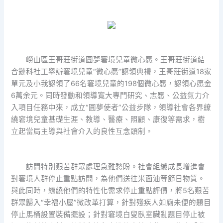
嶗山區王哥莊街道圓夢窘境兒童微心愿。王哥莊街道結
合鏈科社工舉辦窘境兒童“微心愿”認領典禮，王哥莊街道18家
單元及小我認領了66名窘境兒童的198個微心愿，認領心愿金
6萬余元。同時發動和領導寬大專門研究、志愿、公益氣力介
入項目任務中來，成立“圓夢使者”公益步隊，領導社會各界繚
繞窘境兒童基礎生涯、教導、醫療、照顧、康復等需求，樹
立起當局主導與社會介入的良性互念頭制。
訪問特別艱苦群眾處理急難愁盼。社會組織成長增進會
對窘境人群停止重點訪問，為他們送往米面油等節日物質。
與此同時，繚繞他們的特性化需求停止重點評價，將5名艱苦
群眾歸入“幸福小屋”微改革打算，針對殘疾人如廁未便的題目
停止馬桶設置裝備擺設；針對窘境白叟臥室臟亂題目停止被