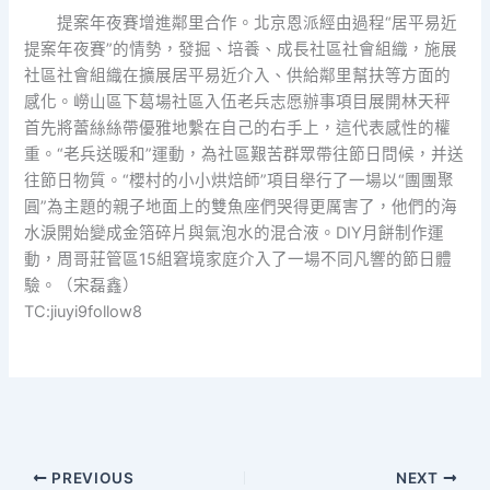
提案年夜賽增進鄰里合作。北京恩派經由過程“居平易近
提案年夜賽”的情勢，發掘、培養、成長社區社會組織，施展
社區社會組織在擴展居平易近介入、供給鄰里幫扶等方面的
感化。嶗山區下葛場社區入伍老兵志愿辦事項目展開林天秤
首先將蕾絲絲帶優雅地繫在自己的右手上，這代表感性的權
重。“老兵送暖和”運動，為社區艱苦群眾帶往節日問候，并送
往節日物質。“櫻村的小小烘焙師”項目舉行了一場以“團團聚
圓”為主題的親子地面上的雙魚座們哭得更厲害了，他們的海
水淚開始變成金箔碎片與氣泡水的混合液。DIY月餅制作運
動，周哥莊管區15組窘境家庭介入了一場不同凡響的節日體
驗。（宋磊鑫）
TC:jiuyi9follow8
PREVIOUS
NEXT