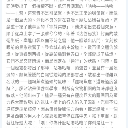
同時發出了一個持續不斷、低沉且潮濕的「咕嚕——咕嚕
——」聲。這聲音不是引擎聲，也不是正常的鳴笛聲，而像
是一個巨大的、消化不良的胃在哀嚎。廖沾沾皺著眉頭，這
嚴重干擾了他蒜泥的「寧靜冥想」。他決定出去看個究竟，
順手從桌上拿了一張髒兮兮的，印著《沾醬秘笈》封面的皺
衛生紙，塞進口袋以備不時之需。他一腳踏出店門，立刻被
眼前的景象震驚了。整條城市的主幹道上，數百個交通信號
燈，從東邊到西邊，從高架橋到巷弄口，全部變成了綠燈。
它們不是交替閃爍，而是固定在「通行」的狀態，同時，每
一個燈箱都發出了那種「咕嚕咕嚕」的聲音，並且有一層淡
淡的、熱氣騰騰的白霧從燈箱的頂部冒出，散發出一種難以
名狀的——麵粉蒸煮過頭的氣味。「麵粉焦慮？還是過度發
酵？」廖沾沾是個醬料學家，對所有食物相關的氣味都極度
敏感。他聞出來了，這是一種只有在極度巨大的麵團因為壓
力過大而散發出的氣味。街上的行人陷入了混亂。汽車不知
道該走還是該停，因為無論從哪個方向看，都是綠燈。一個
穿著西裝的男人小心翼翼地把車停在路中央，搖下車窗，對
著紅綠燈大喊：「喂！你為什麼咕嚕咕嚕？你倒是紅一下