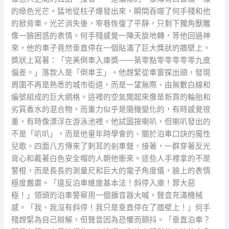
的綠色光芒。猛地從柱子爆發出來，瞬間吞噬了何手殘和他
的掀背車。光芒消失後，窄巷恢復了平靜，只剩下獨角獸雕
像一臉困惑的表情。何手殘感覺一陣天旋地轉，等他回過神
來，他的車子竟然垂直停在一個貼滿了巨大獎狀的牆壁上。
獎狀上寫著：「完美倒車入庫獎——第零點零零零零零九度
偏差。」落款人是「倒車王」。他趕緊從車窗探出頭，發現
周圍不再是熟悉的城市街道，而是一望無際、由無數白線和
編號組成的巨大網格。這裡的空氣聞起來像是新買的輪胎和
劣質香水的混合物，而重力似乎是隨機變化的，有時感覺很
重，有時像漂浮在游泳池裡。他試圖按喇叭，但喇叭發出的
不是「叭叭」，而是他童年時學會的、關於泊車口訣的魔性
兒歌。四面八方傳來了刺耳的剎車聲，接著，一群穿著反光
背心和戴著白色安全帽的人朝他衝來。這些人手裡拿的不是
警棍，而是長長的測量尺和巨大的電子角度儀，臉上的表情
極度嚴肅。「違反泊車維度基本法！斜停入庫！罪大惡
極！」領頭的泊車警察用一個擴音器大喊，聲音充滿機械
感。「我、我沒有斜停！我只是垂直停在了牆壁上！」何手
殘趕緊為自己辯解，但聲音因為恐懼而顫抖。「垂直泊車？