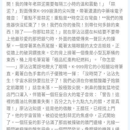
開！我的陳年老蒜泥需要每隔三小時的溫和震動！」「蒜
泥？」對面傳來K-999崩潰的尖叫聲，帶著濃濃的中藥味電子
雜音：「重點不是蒜泥！重點是**時空正在彎曲！**我們的推
進器快沒紅棗了！快！我們在你的後院！別帶任何多餘的東
西！除了——你那缸蒜泥！」就在廖沾沾還在糾結要不要帶
上他最珍愛的那把銀勺時，外面的牆壁傳來一聲巨大的撞
擊。一個穿著黑色燕尾服、戴著太陽眼鏡的太空吉娃娃，正
從牆上的破洞鑽進來。它的背上揹著一個像是小型瓦斯桶的
東西，桶上用毛筆寫著「極品紅棗枸杞燃料」。「你怎麼
——」廖沾沾驚訝地瞪大了眼睛。K-999用它的小短腿站得筆
直，戴著白色手套的爪子優雅地一揮：「沒時間了，沾沾先
生！宇宙水餃快要拉肚子了！我們必須在你被醋酸離子炮鎖
定前離開！」話音未落，一股極致尖銳、刺鼻的酸氣猛地從
店門口灌入，伴隨著一個狂妄自大的電子音效：「警告！這
裡的醬油比例嚴重失衡！百分之九十九點九九的醋，才是真
理！」廖沾沾知道，這是他的宿敵，王醋狂，已經找上門
了。他的宇宙冒險，被迫從他對蒜泥的焦慮中，正式開始
了。一個狂妄的影子佔滿了那扇被撞破的牆門邊緣，光線一
瞬間被極端的酸氣扭曲。一個閃閃發光、像醋罐的機器人緩