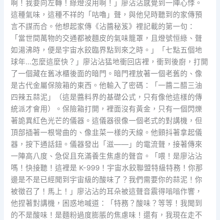
啊！我要向左轉！綠燈沒用啊！」廖沾沾感覺到一陣心悸。
這種氣味，這種不祥的「咕嚕」聲，與他兒時聽到的家傳預
言不謀而合。他想起家傳《沾醬秘笈》裡記載的第一句：
「當世間萬物的交通都被麵皮的氣味籠罩，且燈號恒綠、聲
如湯沸時，便是宇宙水餃臨界點到來之時。」「七點五個地
球年…怎麼這麼快？」廖沾沾猛地衝回店裡，衝到後廚，打開
了一個藏在舊冰櫃後面的暗門。暗門裡放著一個老舊的、像
是古代金屬保險箱的東西。他輸入了密碼：「一醬二醋三油
四辣五蒜泥」（這是醬料界的基礎公式，只有像他這樣的傳
統派才會用）。保險箱打開，裡面沒有黃金，只有一個閃爍
著詭異紅色光芒的儀器。這儀器很像一個老式的對講機，但
頂部插著一根彎曲的、像韭菜一樣的天線。他顫抖著拿起儀
器，按下通話鈕。儀器發出「滋——」的電流聲，接著傳來
一陣高八度、急促且充滿養生焦慮的聲音。「喂！是廖沾沾
嗎！快接聽！這裡是 K-999！宇宙水餃聯盟特級特務！你那
邊是不是已經聞到宇宙級的酸味了？我們需要你的蒜泥！你
被徵召了！馬上！」廖沾沾的耳朵被這聲音震得嗡嗡作響，
他捏著對講機，困惑地喊道：「特務？酸味？等等！我聞到
的不是酸味！是麵粉過度膨脹的焦慮味！還有，我現在走不