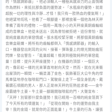
的「情感調節器」。他必須輸入一種極具感染力的正面情緒
作為燃料，來抵抗那負面的運勢波。「水瓶座的優勢，就是
超脫一切的理性與冷靜…才怪！我只有一腔熱血的傻氣啊！」
他絕望地低吼。他看了一眼腳邊。那裡放著一個他為林天秤
準備了兩年的禮物：一個用一萬塊小小的天秤座黃銅齒輪組
成的音樂盒。他從未送出，因為害怕被拒絕。這份害怕，就
是純度最高的單戀情感。張水瓶咬緊牙關，將那個黃銅齒輪
音樂盒砸爛，將所有的齒輪都倒入「情感調節器」的輸入
口。機器發出刺耳的尖叫，接著，彈珠臺上的燈光開始瘋狂
閃爍，發出警告。「能量超載！檢測到極致純粹的單戀能
量！目標：提升天秤座運勢！」在機器的頂部，一個巨大
的、像彩虹一樣的光束筆直地射向天空。然而，就在光束衝
出屋頂的一瞬間，一輛塗滿了金色、裝飾著巨大公牛角的悍
馬車猛地停在咖啡館門口。駕駛座上走下一個全身肌肉、戴
著鑽石項圈的男人，那人正是林天秤的狂熱追求者——金牛
座霸總牛土豪。牛土豪一腳踢開咖啡館的門，大聲宣布：
「天秤！別管那什麼負運勢！我已經用一百噸的純金箔買下
了今天所有的壞運氣！」「從現在開始，你的運勢由我主
宰！我的金錢，就是你的正面能量！」牛土豪的行為，讓張