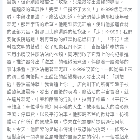
震動，但奇蹟般地擋住了攻擊，只是散發出濃郁的麵香。
「這麵皮的延展性！完美！但撐不了太久！」K-999焦急地大
喊，中藥味更濃了。廖沾沾知道，他必須帶走他那缸陳年老
蒜泥，那是宇宙的希望。他跑到蒜泥缸前，使出他搬運食材
的全部力量，將那口比他還胖的缸抱起。「走！K-999！我們
要從後院逃跑！別再管你的紅棗枸杞燃料了！」「不行！燃
料是文明的基礎！沒了紅棗我飛不遠！」吉娃娃特務抗議。
它用小嘴咬住廖沾沾的衣領，同時開啟了它背上的枸杞推進
器。推進器發出「滋滋」的輕微煎煮聲，伴隨著一股濃郁的
蔘味爆發。廖沾沾抱著蒜泥缸、K-999咬著他，一起從撞出來
的洞口衝向後院。王醋狂的醋罐機器人發出尖叫：「別想
逃！醬油黨餘孽！我會追上你！」店內剩下的所有空盤子被
醋酸氣波震碎，發出了最後的哀鳴。廖沾沾的宇宙冒險，就
在這片蒜泥、中藥和醋酸的混亂中，拉開了帷幕。《平行泊
車維度：車位爭奪戰》何手殘的人生，被兩個巨大的陰影籠
罩著：停車費，以及平行泊車。他那輛老舊的掀背車，彷彿
繼承了他所有的駕駛焦慮，從未在他需要時提供過任何幫
助。今天，他面臨的是城市傳說中最恐怖的挑戰，一條夾在
理髮店與一間專賣金屬雕像的畫廊之間的窄巷。一個看起來