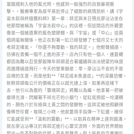
當圓規刺入他的藍光時，他感到一股強烈的自我審視衝
擊。。醫療專家為居平易近停止了細致的病情剖析，講《宇
宙水餃與終極醬料師》第一章：蒜泥與末日預兆廖沾沾坐在
他那間被稱為「宇宙水餃中心」的店裡，但這間店的外觀更
像是一個被遺棄的藍色塑膠棚，與「宇宙」或「中心」這兩
個詞毫無關係。他正在對著一缸已經發酵了七個月又七天的
老蒜泥嘆氣。「你還不夠靈動，我的蒜泥。」他輕聲細語，
彷彿在責備一個不上進的孩子。店內只有他一個人，連蒼蠅
都因為難以忍受那股陳年蒜頭混合著鐵鏽與淡淡絕望的味道
而選擇繞道飛行。今天的營業額是：零。廖沾沾不安的不是
店裡的生意，而是他對**「蒜泥成本焦慮症」**的深層恐懼。
新鮮蒜頭每公斤的價格正在以超光速上漲，如果再這樣下
去，他引以為傲的「靈魂蒜泥」將難以為繼。他拿著一把被
磨得光滑、閃耀著不祥光芒的小銀勺，從缸底撈起一坨濃稠
的、顏色介於灰綠與土黃之間的發酵物。這蒜泥被他照顧得
像稀世珍寶，每隔三小時，他就要用手指彈一下缸邊，確保
它能感受到**「溫和的震動」**，以助其在精神上達到圓滿。
就在廖沾沾專注於與蒜泥進行心靈交流時，外面的世界開始
發出一些不對勁的信號。首先是聲音。街上所有的汽車喇叭