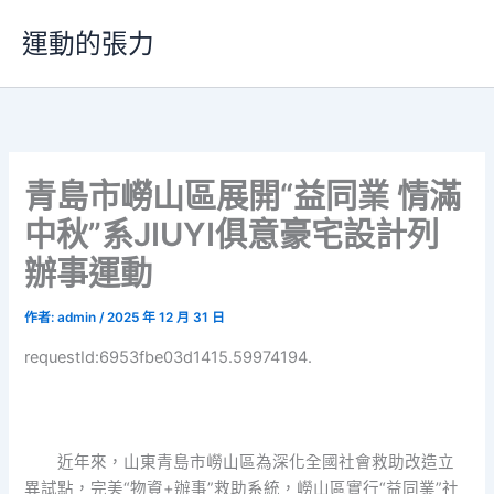
跳
運動的張力
至
主
要
內
容
青島市嶗山區展開“益同業 情滿
中秋”系JIUYI俱意豪宅設計列
辦事運動
作者:
admin
/
2025 年 12 月 31 日
requestId:6953fbe03d1415.59974194.
近年來，山東青島市嶗山區為深化全國社會救助改造立
異試點，完美“物資+辦事”救助系統，嶗山區實行“益同業”社