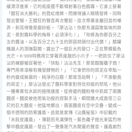
緩漂浮進來，它的底座還不斷噴射著白色醋霧。它身上掛著
「醋狂派大勝利」的霓虹燈牌，閃爍得讓人眼睛發疼，同時
發出警報。王醋狂的聲音再次響起，這次帶著金屬回音的嘲
弄，刺耳得像是磨砂紙。「廖沾沾！你那充滿腐敗氣味的蒜
泥，是對醬料學的侮辱！必須淨化！」「你將為你那百分之
五的醬油，以及百分之九十五的邪惡蒜頭付出代價！」醋罐
機器人的頂端裂開，露出了一個巨大的管口，正在聚積藍色
光芒。K-999特務用它穿著燕尾服的小爪子，一把抓住了廖沾
沾的褲腳催促著他。「快點！沾沾先生！那是醋酸離子炮！
專門用來溶解有機發酵物的！」「它會把你的蒜泥在零點一
秒內變成無菌的、純淨的白醋！那是浩劫啊！」「不准動我
的蒜泥！」廖沾沾發出了醬料學家對待信仰般的怒吼。他以
一種專業包水餃的極限速度，從旁邊的麵粉堆中抓起了兩團
麵皮。麵皮被他用氣功般的捏製手法，瞬間擴大成直徑三公
尺的巨大麵皮。他猛地擲出，兩張麵皮在空中交疊，變成一
個半透明的防禦護盾。這就是家傳《沾醬秘笈》中記載的
「水餃皮護盾」，薄韌而充滿彈性。藍色離子炮光束猛烈地
擊中麵皮護盾，發出了一聲像是汽水開蓋的聲音。護盾劇烈