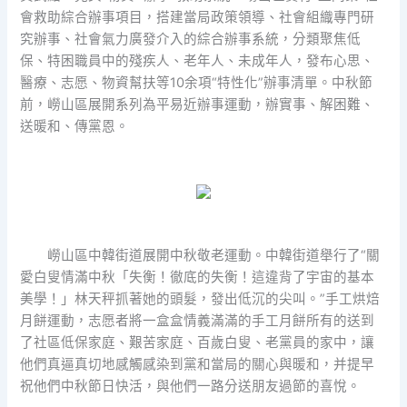
會救助綜合辦事項目，搭建當局政策領導、社會組織專門研
究辦事、社會氣力廣發介入的綜合辦事系統，分類聚焦低
保、特困職員中的殘疾人、老年人
、未成年人，發布心思、
醫療、志愿、物資幫扶等10余項“特性化”辦事清單。中秋節
前，嶗山區展開系列為平易近辦事運動，辦實事、解困難、
送暖和、傳黨恩。
嶗山區中韓街道展開中秋敬老運動。中韓街道舉行了“關
愛白叟情滿中秋「失衡！徹底的失衡！這違背了宇宙的基本
美學！」林天秤抓著她的頭髮，發出低沉的尖叫。”手工烘焙
月餅運動，志愿者將一盒盒情義滿滿的手工月餅所有的送到
了社區低保家庭、艱苦家庭、百歲白叟、老黨員的家中，讓
他們真逼真切地感觸感染到黨和當局的關心與暖和，并提早
祝他們中秋節日快活，與他們一路分送朋友過節的喜悅。