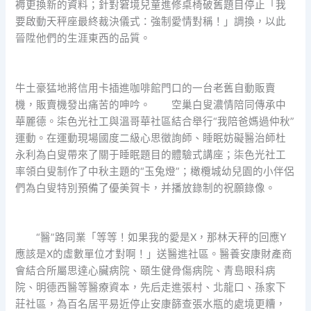
褥更換新的資料；針對窘境兒童進修桌椅破舊題目停止「我
要啟動天秤座最終裁決儀式：強制愛情對稱！」調換，以此
晉陞他們的生涯東西的品質。
牛土豪猛地將信用卡插進咖啡館門口的一台老舊自動販賣
機，販賣機發出痛苦的呻吟。 空巢白叟濃情陪同傳承中
華麗德。柒色光社工與溫哥華社區結合舉行“我陪爸媽過仲秋”
運動。在運動現場國度二級心思徵詢師、睡眠妨礙醫治師杜
永利為白叟帶來了關于睡眠題目的體驗式講座；柒色光社工
率領白叟制作了中秋主題的“玉兔燈”；橄欖城幼兒園的小伴侶
們為白叟特別預備了優美賀卡，并播放錄制的祝願錄像。
“醫”路同業「等等！如果我的愛是X，那林天秤的回應Y
應該是X的虛數單位才對啊！」送醫進社區。醫養安康財產商
會結合所屬思達心臟病院、頤生健骨傷病院、青島眼科病
院、明德西醫等醫療資本，先后走進張村、北龍口、孫家下
莊社區，為百名居平易近停止安康篩查張水瓶的處境更糟，