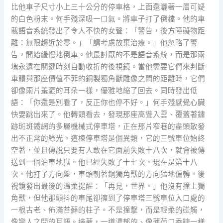
比他車子尺寸小上三十公分的停車格，上面還灑著一層可疑
的白色粉末。何手殘深吸一口氣。將車子打了倒檔。他的車
載語音系統發出了令人不快的女聲：「警告，後方障礙物距
離：無限趨近於零。」「請考慮放棄治療。」他忽略了警
告，開始緩慢地倒車。他最討厭的不是語音系統，而是那兩
塊永遠在關鍵時刻自動收折的後視鏡。當他需要它們來判斷
車體與那座價值不菲的銅製獨角獸雕像之間的距離時，它們
卻像兩片羞澀的耳朵一樣，優雅地縮了回去。同時發出低
語：「你還是別看了，反正你也停不好。」何手殘感覺心臟
快要跳出來了。他轉頭看去，發現那座高聳入雲、覆蓋著鏽
跡斑斑鐵網的多層機械式停車塔，正在那片窄巷的盡頭散發
出不正常的綠光。這棟停車塔是個異類，它的三號車位始終
空著，並且傳說只要有人敢在它面前失敗十八次，就會被傳
送到一個泊車地獄。他已經失敗了十七次。現在是第十八
次。他打了方向盤，車頭朝著銅獨角獸的方向猛地偏轉。後
視鏡發出最後的溫柔提醒：「再見，世界。」他沒有撞上獨
角獸，但他那顫抖的車尾卻擦到了停車塔三號車位入口處的
一根古老、佈滿苔蘚的柱子。不是撞擊，而是輕柔的碰觸，
像戀人之間的耳語。接著，一道濃郁的、像薄荷口香糖一樣