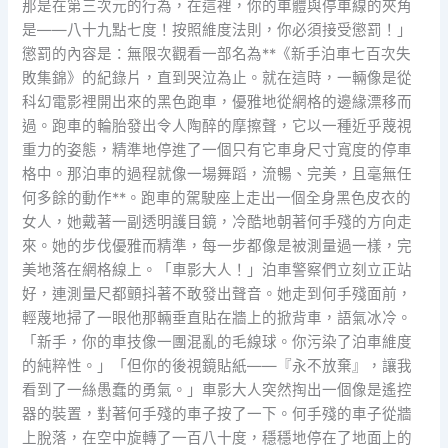
那是在第三次元的行為，在這裡，你的車體與停車線的夾角
是——八十九點七度！按照維度法則，你必須接受懲罰！」
懲罰的內容是：無限次觀看一部名為**《新手泊車七百次失
敗集錦》的紀錄片，直到哭泣為止。就在這時，一輛像是從
科幻電影裡開出來的黑色跑車，優雅地從網格的邊緣漂移而
過。跑車的輪胎發出令人陶醉的摩擦聲，它以一種近乎蔑視
重力的姿態，精準地停進了一個只有它車身尺寸寬度的停車
格中。那泊車的過程就像一場舞蹈，流暢、完美，且毫無任
何多餘的動作**。跑車的駕駛座上走出一個全身黑色皮衣的
女人，她戴著一副透明護目鏡，冷酷地朝著何手殘的方向走
來。她的步伐優雅而精準，每一步都像是被測量過一樣，完
美地落在網格線上。「車影大人！」泊車警察們立刻立正站
好，連測量尺都顫抖著不敢發出聲音。她走到何手殘面前，
輕蔑地掃了一眼他那輛垂直貼在牆上的掀背車，語氣冰冷。
「新手，你的車技像一團混亂的毛線球。你污染了泊車維度
的純粹性。」「但你的後視鏡貼紙——『永不放棄』，讓我
看到了一絲愚蠢的勇氣。」車影大人突然掏出一個像是遙控
器的裝置，對著何手殘的車子按了一下。何手殘的車子從牆
上脫落，在空中旋轉了一百八十度，穩穩地停在了地面上的