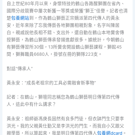
自上世紀80年月以來，身懷特技的鶴山各路醒獅團在省內、
國際分歧競賽中屢次斬獲一等獎或榮獲“獅王”佳譽。記者也清
楚
包養網站
到，作為鶴山獅藝正宗嫡派第四代傳人的黃永
安，近年來除了忘我傳藝各地獅團相親對象，名字叫陳居
白。親戚說他長相不錯、支出外，還自動在鶴山本地黌舍傳
授獅藝，為鶴山獅藝傳承發揚進獻很多。據統計，今朝鶴山
有獅藝傳習所30個，13所黌舍開設鶴山獅藝課程，獅館45
間，獅舞職員6680人，掛號在冊的獅隊223支。
對話“傳承人”
黃永安：“成長老祖宗的工具必需融會新事物”
記者：在鶴山，獅壇同志稱您為鶴山獅藝明日傳第四代傳
人，這此中有什么講求？
黃永安：祖師爺馮庚長固然有良多門徒，但衣缽門生只要李
洪光。我的父親黃仕勤又是李洪光的門生，而我自小又跟父
親學藝，所以算起來，我是明日傳第四代傳人
包養網dcard
。