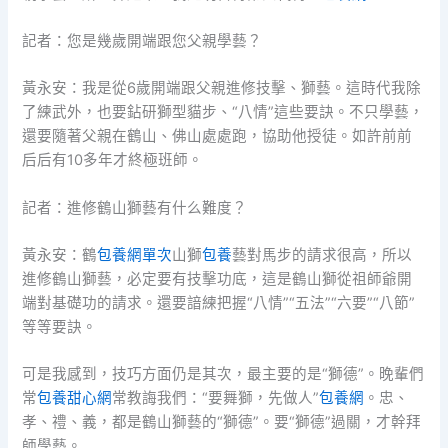
記者：您是幾歲開端跟您父親學藝？
黃永安：我是從6歲開端跟父親進修技擊、獅藝。這時代我除
了練武外，也要鉆研獅型貓步、“八情”這些要訣。不只學藝，
還要隨著父親在鶴山、佛山處處跑，協助他授徒。如許前前
后后有10多年才終極班師。
記者：進修鶴山獅藝有什么難度？
黃永安：鶴
包養網單次
山獅
包養
藝對馬步的請求很高，所以
進修鶴山獅藝，必定要有技擊功底，這是鶴山獅從祖師爺開
端對基礎功的請求。還要諳練把握“八情”“五法”“六要”“八節”
等等要訣。
可是我感到，技巧方面仍是其次，最主要的是“獅德”。晚輩們
常
包養甜心網
常教誨我們：“要舞獅，先做人”
包養網
。忠、
孝、禮、義，都是鶴山獅藝的“獅德”。要“獅德”過關，才幹拜
師學藝。