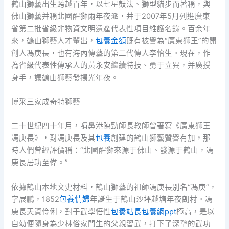
鶴山獅藝出生跨越百年，以七星鼓法、獅型貓步而著稱，與
佛山獅藝并稱北國醒獅兩年夜派，并于2007年5月列進廣東
省第二批省級非物資文明遺產代表性項目維護名錄。百余年
來，鶴山獅藝人才輩出，
包養金額
既有被譽為“廣東獅王”的開
創人馮庚長，也有海內傳藝的第二代傳人李怡生。現在，作
為省級代表性傳承人的黃永安繼續特技、勇于立異，并廣授
身手，讓鶴山獅藝發揚光年夜。
博采三家成奇特獅藝
二十世紀四十年月，噴鼻港陳勁師長教師曾著寫《廣東獅王
馮庚長》，對馮庚長及其
包養
創建的鶴山獅藝贊譽有加，那
時人們曾經評價稱：“北國醒獅來源于佛山、發源于鶴山，馮
庚長居功至偉。”
依據鶴山本地文史材料，鶴山獅藝的祖師馮庚長別名“馮庚”，
字展鵬，1852
包養情婦
年誕生于鶴山沙坪越塘年夜朗村。馮
庚長天資伶俐，對于武學悟性
包養站長
包養網ppt
極高，是以
自幼便隨身為少林俗家門生的父親習武，打下了深摯的武功