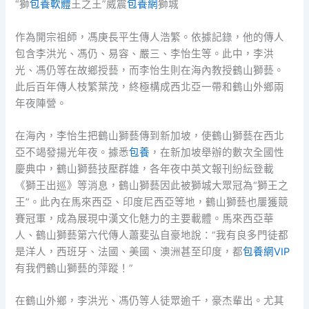
“獅
包養軟體
王之王”威震
包養網
獅城
作為開宗祖師，馮庚長平生傳人浩繁。依據記錄，他的傳人
包含李洪光、馮仍、易容、嚴三、李怡生等。此中，李洪
光、馮仍等在故鄉授藝，而李怡生則在海內教授鶴山獅藝。
此后百年傳人枝繁葉茂，終極構成西北亞一帶和鶴山外鄉兩
年夜陣營。
在海內，李怡生把鶴山獅藝傳到新加坡，使鶴山獅藝在西北
亞不竭發揚光年夜。據悉
包養
，在新加坡舉辦的數次全國性
慶典中，鶴山獅藝技壓群雄，各年夜中英文報刊紛紜登載
《獅王出巡》等消息，鶴山獅藝因此被獅城大眾冠為“獅王之
王”。此內在馬來西亞、印度尼西亞等地，鶴山獅藝也屢獲競
賽冠軍，成為展現中漢文化魅力的主要載體。馬來西亞華
人、鶴山獅藝第六代傳人蕭斐弘自豪地說：“我有良多門徒都
是洋人，西班牙、法國、美國、澳洲甚至印度，都
包養網VIP
有我們鶴山獅藝的萍蹤！”
在鶴山外鄉，李洪光、馮仍等人徒眾逾千，豪杰輩出。尤其