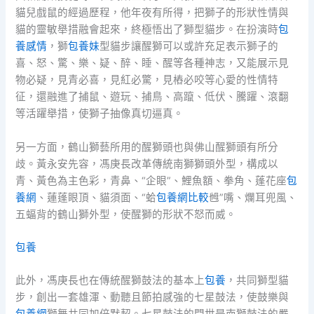
貓兒戲鼠的經過歷程，他年夜有所得，把獅子的形狀性情與
貓的靈敏舉措融會起來，終極悟出了獅型貓步。在扮演時
包
養感情
，獅
包養妹
型貓步讓醒獅可以或許充足表示獅子的
喜、怒、驚、樂、疑、醉、睡、醒等各種神志，又能展示見
物必疑，見青必喜，見紅必驚，見樁必咬等心愛的性情特
征，還融進了捕鼠、遊玩、捕鳥、高躥、低伏、騰躍、滾翻
等活躍舉措，使獅子抽像真切逼真。
另一方面，鶴山獅藝所用的醒獅頭也與佛山醒獅頭有所分
歧。黃永安先容，馮庚長改革傳統南獅獅頭外型，構成以
青、黃色為主色彩，青鼻、“企眼”、鯉魚額、拳角、蓬花座
包
養網
、蓮蓬眼頂、貓須面、“蛤
包養網比較
乸”嘴、爛耳兜風、
五蝠背的鶴山獅外型，使醒獅的形狀不怒而威。
包養
此外，馮庚長也在傳統醒獅鼓法的基本上
包養
，共同獅型貓
步，創出一套雄渾、動聽且節拍感強的七星鼓法，使鼓樂與