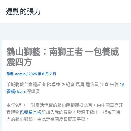
跳
運動的張力
至
主
要
內
容
鶴山獅藝：南獅王者 一包養威
震四方
作者:
admin
/
2025 年 6 月 7 日
羊城晚報全媒體記者 陳卓棟 彭紀寧 馬勇 通信員 江宣 朱強
包
養網dcard
譚耀廣
本年9月，一對靈活活躍的鶴山醒獅運抵北京，由中國華裔汗
青博物
包養留言板
館加入我的最愛。發源于鶴山、揚威于海
內的鶴山獅藝，由此走進國度級展現平臺。