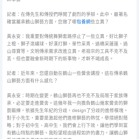
記者：在傳先生和傳授們睜開了劇烈的爭辯。此中，最著名
確當屬承鶴山獅藝方面，您做了哪
包養網
些立異？
黃永安：我重要對傳統舞獅套路停止了一些立異，好比獅子
上棍、獅子滾繡球、好漢打獅、單竹采青、過橋采蓮蓬、過
山尋寶等。文明傳承需求改進立異，老祖宗的工具不克不及
丟，但也要融會新時期下的新事物，才幹不竭成長。
記者：近年來，您還自動在鶴山一些黌舍講授，這在傳承鶴
山獅藝方面有什么感化？
黃永安：時期在變更，鶴山獅藝再也不克不及局限于家族傳
承，必定要走進黌舍。這幾年我一向擔負鶴山幾家黌舍的獅
藝鍛練，依據先生年紀的分歧，design了分歧的進修模塊。
對于小先生，重要是激起他們進修獅藝的熱忱，舉措絕對簡
略；對于初中生、高中生，我們會上行下效，讓他們學到富
有鶴山特點的獅藝。我盼望經由過程如許的盡力，讓鶴山獅