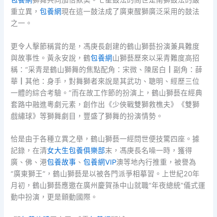
包養網
獅舞共同加倍默契。七星鼓法的問世是南獅鼓法的嚴
重立異，
包養網
現在這一鼓法成了廣東醒獅廣泛采用的鼓法
之一。
更令人擊節稱賞的是，馮庚長創建的鶴山獅藝扮演兼具難度
與故事性。黃永安說，鶴
包養網
山獅藝歷來以采青難度高招
稱：“采青是鶴山獅舞的焦點配角：宋微、陳居白┃副角：薛
華┃其他：身手，對舞獅者來說是其武功、聰明、經歷三位
一體的綜合考驗。”而在故工作節的扮演上，鶴山獅藝在經典
套路中融進粵劇元素，創作出《少俠戰雙獅救樵夫》《雙獅
戲繡球》等獅舞劇目，豐盛了獅舞的扮演情勢。
恰是由于各種立異之舉，鶴山獅藝一經問世便技驚四座。據
記錄，在清
女大生包養俱樂部
末，馮庚長名噪一時，獲得
廣、佛、港
包養故事
、
包養網VIP
澳等地內行推重，被譽為
“廣東獅王”，鶴山獅藝是以被各門派爭相摹習。上世紀20年
月初，鶴山獅藝應邀在廣州慶賀孫中山就職“年夜總統”儀式運
動中扮演，更是顫動國際。