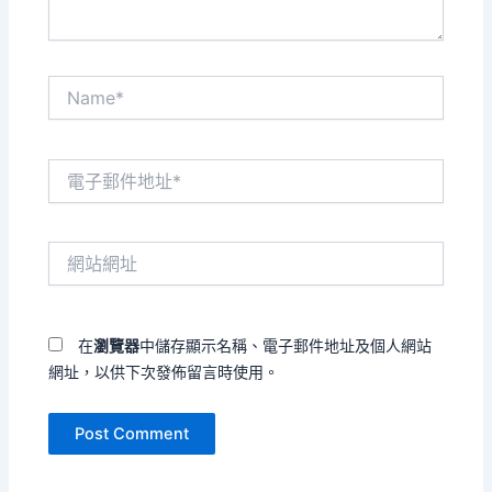
Name*
電
子
郵
件
網
地
站
址
網
*
址
在
瀏覽器
中儲存顯示名稱、電子郵件地址及個人網站
網址，以供下次發佈留言時使用。