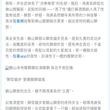
根柢，并在武林有了“洪拳佛掌”的名號。隨后，馮庚長師從在
佛山開醫館、武館的同親——“馮了性”鐵打藥酒開創人馮了性
進修技藝、獅藝。終極，馮庚長把積年來所學的少林技擊、
南派
包養網
技擊和佛山醒獅融合貫穿，創出奇特的鶴山獅
藝。
黃永安先容，鶴山獅藝以獅型貓步見長，既有扎實的武功步
法、高難度的采青、奇特的獅頭外型，還有神志真切、千姿
百態的情節扮演，再配以首創的七星鼓法，是一種融文娛
性、
包養app
欣賞性、扮演性于一體的醒獅文明。
鶴山本地醒獅團扮演醒獅 吳兆平易近攝
“獅型貓步”更顯醒獅雄風
鶴山獅藝的出生，離不開馮庚長的“立異”。
記者清楚到，獅型貓步是鶴山獅藝的奇特步法。相傳馮庚長
回籍開館授徒時，在武館里養了一只貓。經由過程仔細察看