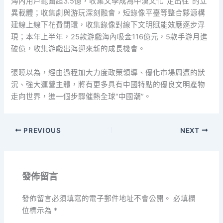
海內用戶範圍超3.5億，收集文學成為中漢文化“走出往”的立
異載體；收集劇與游玩深刻融會，短錄像平臺等整合夥源構
建線上線下花費閉環，收集錄像對線下文明賦能效應逐步浮
現；本年上半年，25款游戲海內吸金116億元，5款手游月進
破億，收集游戲出海迎來新的成長機會。
張曉以為，經由過程加大力度政策領導、優化市場周遭的狀
況、強大運營主體，將有更多具有中國特點的優良文明產物
走向世界，進一個步驟催熱全球“中國潮”。
PREVIOUS
NEXT
發佈留言
發佈留言必須填寫的電子郵件地址不會公開。
必填欄
位標示為
*