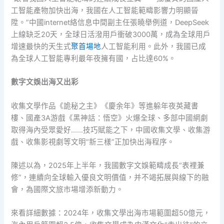
工智能產物加快出海，我國在人工智能範疇影響力明顯晉
陞。”中國internet絡信息中間副主任張曉舉例道，DeepSeek
上線缺乏20天，全球日活潑用戶衝破3000萬，成為全球用戶
增速最快的天生式
聚首場地
人工智能利用。此外，我國已成
為全球人工智能專利最年夜擁有國，占比達60%。
數字文娛出海又出彩
收集文學作品《詭秘之主》《慶余年》等進躲年夜英藏書
樓、國產3A游戲《黑神話：悟空》火爆全球、多部中國網劇
取得海內受眾愛好……技巧賦能之下，中國收集文學、收集游
戲、收集影視劇等文明“新三樣”正加快出海程序。
陳述以為，2025年上半年，我國數字文娛範疇成長“表裡兼
修”，連續向全球輸入優良文明價值，并不竭拓展與線下的融
會，為國際文旅市場增添新動力。
來看詳細數據：2024年，收集文學出海市場範圍超50億元，