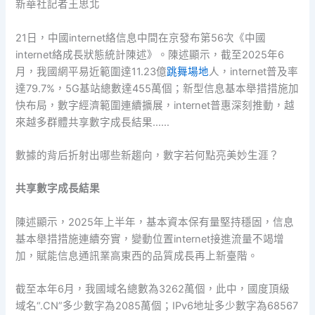
新華社記者王思北
21日，中國internet絡信息中間在京發布第56次《中國
internet絡成長狀態統計陳述》。陳述顯示，截至2025年6
月，我國網平易近範圍達11.23億
跳舞場地
人，internet普及率
達79.7%，5G基站總數達455萬個；新型信息基本舉措措施加
快布局，數字經濟範圍連續擴展，internet普惠深刻推動，越
來越多群體共享數字成長結果……
數據的背后折射出哪些新趨向，數字若何點亮美妙生涯？
共享數字成長結果
陳述顯示，2025年上半年，基本資本保有量堅持穩固，信息
基本舉措措施連續夯實，變動位置internet接進流量不竭增
加，賦能信息通訊業高東西的品質成長再上新臺階。
截至本年6月，我國域名總數為3262萬個，此中，國度頂級
域名“.CN”多少數字為2085萬個；IPv6地址多少數字為68567