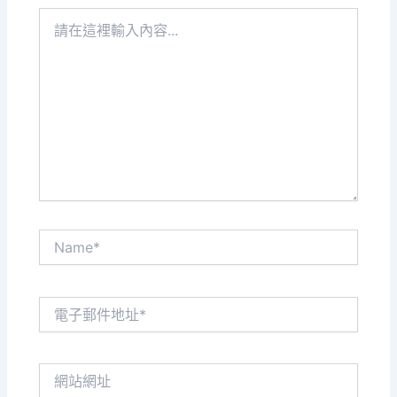
請
在
這
裡
輸
入
內
容...
Name*
電
子
郵
件
網
地
站
址