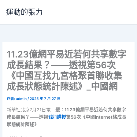
跳
運動的張力
至
主
要
內
容
11.23億網平易近若何共享數字
成長結果？——透視第56次
《中國互找九宮格聚首聯收集
成長狀態統計陳述》_中國網
作者:
admin
/
2025 年 7 月 27 日
新華社北京7月21日電
題：11.23億網平易近若何共享數字
成長結果？——透視
1對1講授
第56次《中國internet絡成長
狀態統計陳述》