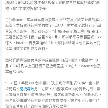
塊/32；5G基站總數達455萬個，變動位置物聯網加速從“萬
物互聯”向“萬物智聯”成長。
“我國internet基本資本連續豐盛，不只夯實了數字經濟的成長
基本，支持起各行各業的數字化轉型，更推進了城鄉internet
普及率差距進一個步驟減少。”中國internet絡信息中間主任、
黨委書記劉郁林說，截至本年6月，鄉村網平易近範圍達3.22
億人，internet普及率達69.2%，鄉村地域可以或許與城市同
步享用數字時期成長盈利。
銀發群體也深度共享數字成長結果。統計顯示，截至本年6
月，60歲及以上銀發網平易近範圍達1.61億人，internet普及
率達52.0%。
“一方面，手機APP發布‘關心形式’或‘晚輩形式’，字年夜、操
縱簡略。
講授場地
另一方面，5G籠罩超90%的行政村后，農
人直播賣特產、搞‘云游玩’吸引游客成為新潮水。”劉郁林說，
適老化辦事和特點村落財產的立異成長，讓老年人和鄉村伴
侶真正享用到了數字時期的方便和盈利。