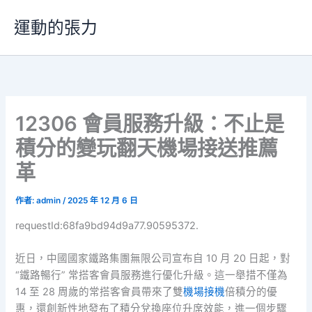
跳
運動的張力
至
主
要
內
容
12306 會員服務升級：不止是
積分的變玩翻天機場接送推薦
革
作者:
admin
/
2025 年 12 月 6 日
requestId:68fa9bd94d9a77.90595372.
近日，中國國家鐵路集團無限公司宣布自 10 月 20 日起，對
“鐵路暢行” 常搭客會員服務進行優化升級。這一舉措不僅為
14 至 28 周歲的常搭客會員帶來了雙
機場接機
倍積分的優
惠，還創新性地發布了積分兌換座位升席效能，進一個步驟