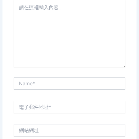
請
在
這
裡
輸
入
內
容...
Name*
電
子
郵
件
網
地
站
址