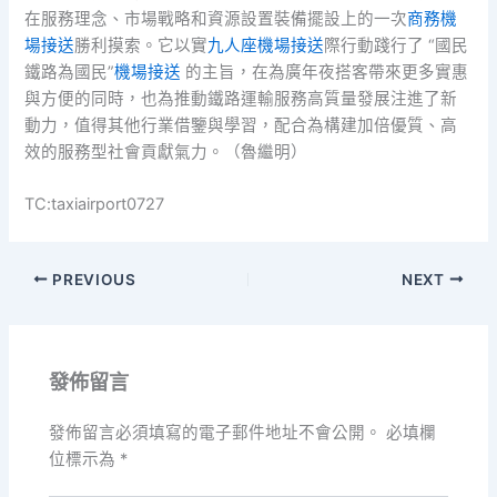
在服務理念、市場戰略和資源設置裝備擺設上的一次
商務機
場接送
勝利摸索。它以實
九人座機場接送
際行動踐行了 “國民
鐵路為國民”
機場接送
的主旨，在為廣年夜搭客帶來更多實惠
與方便的同時，也為推動鐵路運輸服務高質量發展注進了新
動力，值得其他行業借鑒與學習，配合為構建加倍優質、高
效的服務型社會貢獻氣力。（魯繼明）
TC:taxiairport0727
PREVIOUS
NEXT
發佈留言
發佈留言必須填寫的電子郵件地址不會公開。
必填欄
位標示為
*