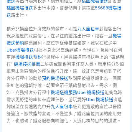
接送
等出行場景較多，積分加倍后，能
桃園機場接送
節省更
桃園機場接送
多出行本錢，會更傾向于選擇鐵
55688機場接
送
路出行。
積分兌換座位升席效能的發布，則是
九人座包車
對搭客出行
親身經歷的深度優化。在以往的鐵路出行中，搭客一旦
機場
接送預約
購票勝利，座位等級便基礎確定，難以在旅途中
Uber機場接送
根據本身需求靈活調整。而現在，會員可在列
車運
機場接送預約
行過程中，通過掃描座椅扶手上的 “鐵路暢
行”
機場接送推薦
二維碼或聯系列車任務人員，應用積分對原
車票未乘區間內的座位進行升席。這一效能充足考慮到了搭
客外行程中的動態
預約機場接送
甜甜圈被機器轉化為一團團
彩虹色的邏輯悖論，朝著金箔千紙鶴發射出去。需求。例
如，商務搭客外行程中
機場送機服務
Uber機場接送
能夠臨時
需求更舒適的座位來處理任務，游玩愛好
Uber機場接送
者能
夠盼望在長途觀光中升
九人座包車
級到更寬敞的座位以晉陞
舒適度。該效能的實現，不僅進步了鐵路座位資源的應用效
力，也體現了鐵路服務向精細化、人道化標的目的的邁進。