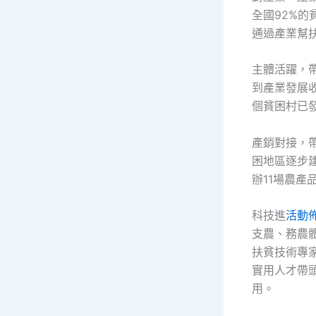
全國92%
通過產業幫
主體活躍，
到產業發展
個貧困村已
產銷對接，
困地區逐步建
辦11場農產
科技進
活動
支農、務農
扶貧技術專
實用人才帶
用。