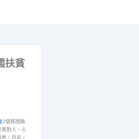
國扶貧
盒
2個貧困縣
產業對人、人
獲悉，目前，