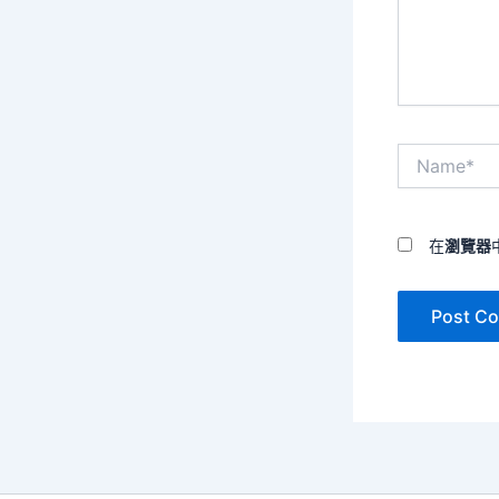
內
容...
Name*
在
瀏覽器