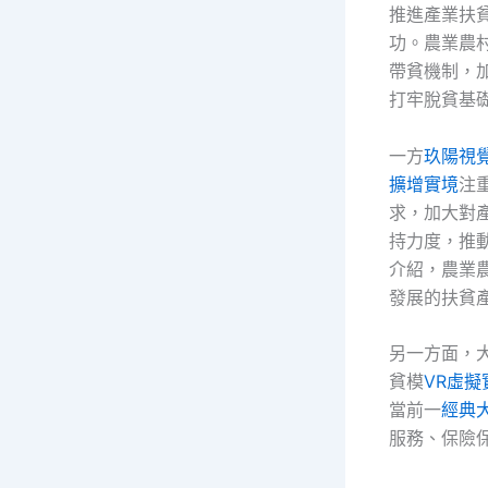
推進產業扶
功。農業農
帶貧機制，
打牢脫貧基
一方
玖陽視
擴增實境
注
求，加大對
持力度，推
介紹，農業
發展的扶貧
另一方面，
貧模
VR虛擬
當前一
經典
服務、保險