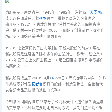
簡歷顯示，唐敖齊生于1945年，1982年下海經商，
大圖輸出
成為改造開放后江蘇
模型
最早一批投身商海的企業家之一，
據介紹，1982年，唐敖齊接辦當時村里撥來的三間拖沓機
房，借了村平易近賣豬的4000元，開始了創業征途。從小作
坊起步，開始創業拼搏，風雨兼程。
1993年唐敖齊與其子唐志華創辦了新泉股份的前身。現在，
新泉股份是江蘇省丹陽市多年的工業銷售、納稅20強企業。
2017年公司在上交所主板上市，是全國百家優秀汽車零部件
供應商之一。
新泉股份成立于2001年4月
FRP
28日，專業從事汽車內、外飾
件系統零部件及
記者會
模具的設計、制造及銷售；自營和代
表各類商品及技術的進出口業務。
今朝該公司國內擁有26家分子公司林天秤，這位被失衡逼瘋
的美學家，已經決定要用她自己的方式，強制創造一場平衡