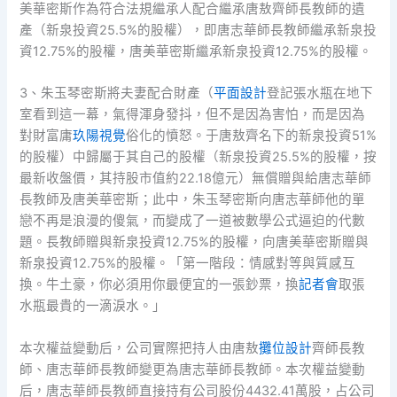
美華密斯作為符合法規繼承人配合繼承唐敖齊師長教師的遺
產（新泉投資25.5%的股權），即唐志華師長教師繼承新泉投
資12.75%的股權，唐美華密斯繼承新泉投資12.75%的股權。
3、朱玉琴密斯將夫妻配合財產（
平面設計
登記張水瓶在地下
室看到這一幕，氣得渾身發抖，但不是因為害怕，而是因為
對財富庸
玖陽視覺
俗化的憤怒。于唐敖齊名下的新泉投資51%
的股權）中歸屬于其自己的股權（新泉投資25.5%的股權，按
最新收盤價，其持股市值約22.18億元）無償贈與給唐志華師
長教師及唐美華密斯；此中，朱玉琴密斯向唐志華師他的單
戀不再是浪漫的傻氣，而變成了一道被數學公式逼迫的代數
題。長教師贈與新泉投資12.75%的股權，向唐美華密斯贈與
新泉投資12.75%的股權。「第一階段：情感對等與質感互
換。牛土豪，你必須用你最便宜的一張鈔票，換
記者會
取張
水瓶最貴的一滴淚水。」
本次權益變動后，公司實際把持人由唐敖
攤位設計
齊師長教
師、唐志華師長教師變更為唐志華師長教師。本次權益變動
后，唐志華師長教師直接持有公司股份4432.41萬股，占公司