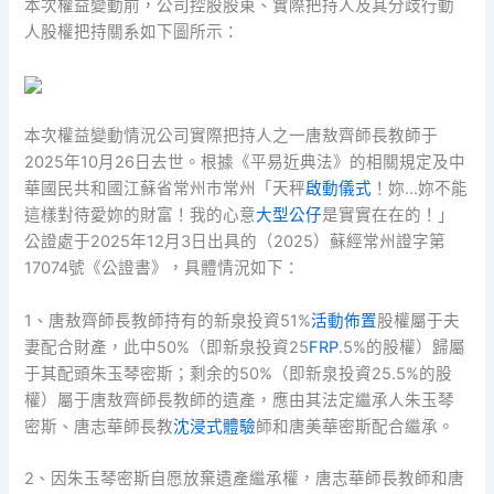
本次權益變動前，公司控股股東、實際把持人及其分歧行動
人股權把持關系如下圖所示：
本次權益變動情況公司實際把持人之一唐敖齊師長教師于
2025年10月26日去世。根據《平易近典法》的相關規定及中
華國民共和國江蘇省常州市常州「天秤
啟動儀式
！妳…妳不能
這樣對待愛妳的財富！我的心意
大型公仔
是實實在在的！」
公證處于2025年12月3日出具的（2025）蘇經常州證字第
17074號《公證書》，具體情況如下：
1、唐敖齊師長教師持有的新泉投資51%
活動佈置
股權屬于夫
妻配合財產，此中50%（即新泉投資25
FRP
.5%的股權）歸屬
于其配頭朱玉琴密斯；剩余的50%（即新泉投資25.5%的股
權）屬于唐敖齊師長教師的遺產，應由其法定繼承人朱玉琴
密斯、唐志華師長教
沈浸式體驗
師和唐美華密斯配合繼承。
2、因朱玉琴密斯自愿放棄遺產繼承權，唐志華師長教師和唐