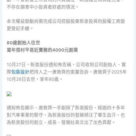
不存在損害中小投資者好處的情況。
本次權益變動尚需完成公司控股股東新泉投資的股權工商變
更登記手續。
80歲創始人往世
當年借村平易近賣豬的4000元創業
10月27日，新泉股份通知佈告稱，公司收到公司創始人、實
際
包裝設計
把持人之一唐敖齊的家屬告訴，唐敖齊于2025年
10月26日去世，享年80歲。
通知佈告顯示，唐敖齊一手創辦了新泉股份，經過四十多年
對汽車事業的堅守，為新泉股份的發展傾注了畢生血汗，也
為新泉股份的創立、成長、發展壯高文出了出色貢獻。