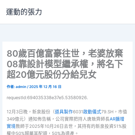
跳
運動的張力
至
主
要
內
容
80歲百億富豪往世，老婆放棄
08靠設計模型繼承權，將名下
超20億元股份分給兒女
作者:
admin
/
2025 年 12 月 16 日
requestId:694035338e37e5.53580926.
12月3日晚，新泉股份（
道具製作
6031
啟動儀式
79.SH，市值
349億元）通知佈告稱，公司實際把持人唐敖齊師長
AR擴增
實境
教師于2025年10月26日去世，其持有的新泉投資51%股
權中50%歸屬其配頭，50%為遺產。