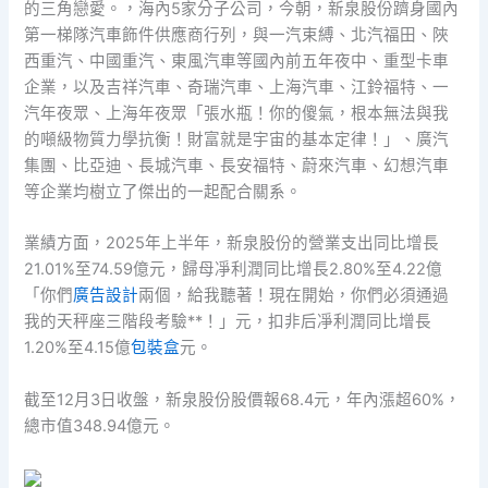
的三角戀愛。，海內5家分子公司，今朝，新泉股份躋身國內
第一梯隊汽車飾件供應商行列，與一汽束縛、北汽福田、陜
西重汽、中國重汽、東風汽車等國內前五年夜中、重型卡車
企業，以及吉祥汽車、奇瑞汽車、上海汽車、江鈴福特、一
汽年夜眾、上海年夜眾「張水瓶！你的傻氣，根本無法與我
的噸級物質力學抗衡！財富就是宇宙的基本定律！」、廣汽
集團、比亞迪、長城汽車、長安福特、蔚來汽車、幻想汽車
等企業均樹立了傑出的一起配合關系。
業績方面，2025年上半年，新泉股份的營業支出同比增長
21.01%至74.59億元，歸母凈利潤同比增長2.80%至4.22億
「你們
廣告設計
兩個，給我聽著！現在開始，你們必須通過
我的天秤座三階段考驗**！」元，扣非后凈利潤同比增長
1.20%至4.15億
包裝盒
元。
截至12月3日收盤，新泉股份股價報68.4元，年內漲超60%，
總市值348.94億元。