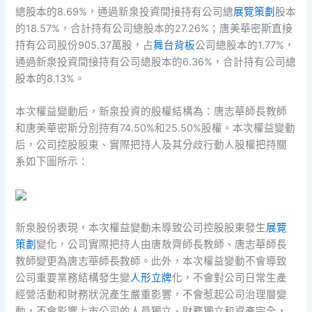
總股本的8.69%，通過新泉投資間接持有公司總
展覽策劃
股本
的18.57%，合計持有公司總股本的27.26%；唐美華密斯直接
持有公司股份905.37萬股，占
舞台背板
公司總股本的1.77%，
通過新泉投資間接持有公司總股本的6.36%，合計持有公司總
股本的8.13%。
本次權益變動后，新泉投資的股權結構為：唐志華師長教師
和唐美華密斯分別持有74.50%和25.50%股權。本次權益變動
后，公司控股股東、實際把持人及其分歧行動人股權把持關
系如下圖所示：
新泉股份表現，本次權益變動未導致公司控股股東發生
展覽
策劃
變化，公司實際把持人由唐敖齊師長教師、唐志華師長
教師變更為唐志華師長教師。此外，本次權益變動不會導致
公司重要業務結構發生變
人形立牌
化，不會對公司日常生產
經營活動和財務狀況產生嚴重影響，不會惹起公司治理層變
動，不會影響上市公司的人員獨立、財務獨立和資產完全，