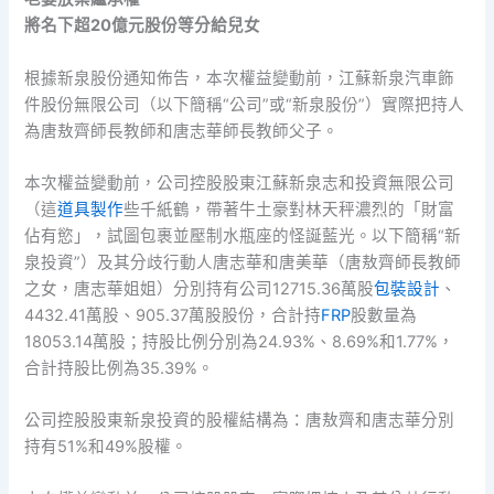
將名下超20億元股份等分給兒女
根據新泉股份通知佈告，本次權益變動前，江蘇新泉汽車飾
件股份無限公司（以下簡稱“公司”或“新泉股份”）實際把持人
為唐敖齊師長教師和唐志華師長教師父子。
本次權益變動前，公司控股股東江蘇新泉志和投資無限公司
（這
道具製作
些千紙鶴，帶著牛土豪對林天秤濃烈的「財富
佔有慾」，試圖包裹並壓制水瓶座的怪誕藍光。以下簡稱“新
泉投資”）及其分歧行動人唐志華和唐美華（唐敖齊師長教師
之女，唐志華姐姐）分別持有公司12715.36萬股
包裝設計
、
4432.41萬股、905.37萬股股份，合計持
FRP
股數量為
18053.14萬股；持股比例分別為24.93%、8.69%和1.77%，
合計持股比例為35.39%。
公司控股股東新泉投資的股權結構為：唐敖齊和唐志華分別
持有51%和49%股權。