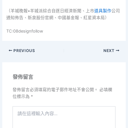
（羊城晚報•羊城派綜合自逐日經濟新聞、上市
道具製作
公司
通知佈告、新泉股份官網、中國基金報、紅星資本局）
TC:08designfollow
PREVIOUS
NEXT
發佈留言
發佈留言必須填寫的電子郵件地址不會公開。
必填欄
位標示為
*
請
在
這
裡