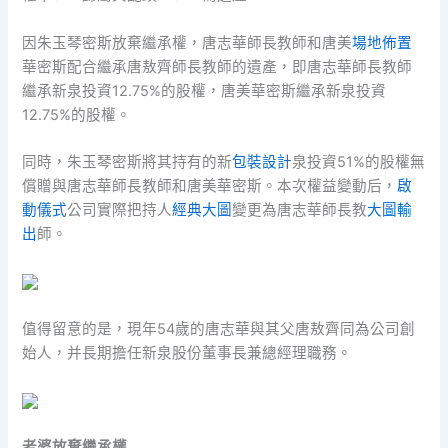
因朱玉琴密斯放棄繼承權，唐志華師長教師和唐美
場地佈置
華密斯配合繼承唐敖齊師長教師的遺產，即唐志華師長教師
繼承新泉投資12.75%的股權，唐美華密斯繼承新泉投資
12.75%的股權。
同時，朱玉琴密斯將其持有的新
包裝設計
泉投資51%的股權無
償贈與唐志華師長教師和唐美華密斯。本次權益變動后，
啟
動儀式
公司實際把持人
經典大圖
變更為唐志華師長教
大圖輸
出
師。
值得留意的是，現年54歲的唐志華與其父唐敖齊同為公司創
始人，并長期擔任新泉股份董事長兼總經理職務。
老婆放棄繼承權