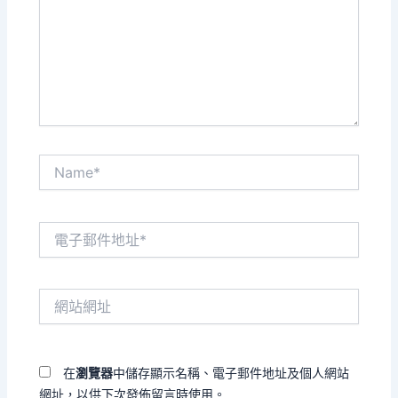
輸
入
內
容...
Name*
電
子
郵
件
網
地
站
址
網
*
址
在
瀏覽器
中儲存顯示名稱、電子郵件地址及個人網站
網址，以供下次發佈留言時使用。