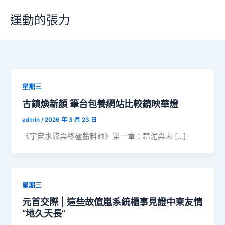
跳
運動的張力
至
主
要
內
容
星期三
古鎮煥新顏 筆台包養網站比較鏡映華燈
admin
/
2026 年 3 月 23 日
《宇宙水餃與終極醬料師》第一章：蒜泥與末 […]
星期三
元首交際 | 這些故億嵐系統櫃事見證中柬友情
“地久天長”