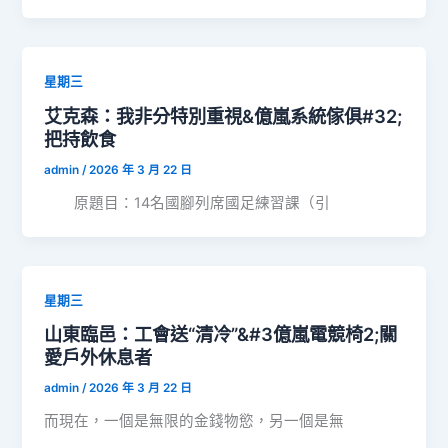
星期三
艾克森：我非分特別重視&億嵐系統傢俱#32;
把持飲食
admin
/
2026 年 3 月 22 日
原題目：14名國腳列席國足練習課（引
星期三
山東臨邑：工會送“清冷”&#3億嵐電競椅2;關
愛戶外休息者
admin
/
2026 年 3 月 22 日
而現在，一個是無限的金錢物慾，另一個是無