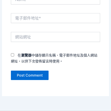
電
子
郵
件
網
地
站
址
網
*
址
在
瀏覽器
中儲存顯示名稱、電子郵件地址及個人網站
網址，以供下次發佈留言時使用。