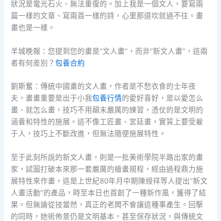
狀況是電光石火、無法重復的。加上我是一個文人，要寫兩
篇一樣的文章、寫兩首一樣的詩，心里那道坎就過不往。畫
畫也是一樣。
羊城晚報：您提到您的畫是“文人畫”，而非“新文人畫”，這兩
者有何差別？
包養合約
劉斯奮：傳統中國畫的文人畫，作者是不愁衣食的士年夜
夫，畫畫重要是出于小我
包養行情
的愛好喜好，是以愛怎么
畫、就怎么畫，技巧不用顛末嚴厲的練習，憑仗的是文明的
涵養和特性的施展。這不像工匠畫、宮廷畫，實質上要受雇
于人，技巧上不斷改進，但無法隨便施展特性。
至于此刻所說的新文人畫，則是一批美術學院半路出家的畫
家，試圖打破本來那一套嚴厲的繪畫規程，經由過程鼎力施
展特性來作畫。這是上世紀80年月中期陳綬祥等人提出“新文
人畫活動”的產品，時至本日也首創了一種新作風，獲得了結
果。但無論從技當然，真正的老闆不會讓這種事產生。回擊
的同時，她術佈景仍是文明基本，甚至保存狀況，與傳統文