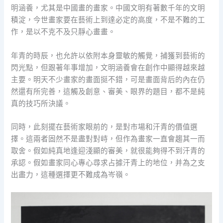
明涵養，尤其是中國畫的畫家。中國文明有著數千年的文明
積淀，今世畫家要在藝術上到達必定的高度，不是不難的工
作，是以不克不及只靜心畫畫。
年青的時辰，也允許以依附本身靈敏的觸覺，捕獲到藝術的
閃光點，但跟著年事增加，文明涵養會在創作中顯得越來越
主要。明天不少畫家的畫面挺不錯，可是畫面背后的內在仍
然還有所完善，這觸及創意、審美、眼界的題目，都不是純
真的技巧所決議。
同時，此刻擺在藝術家眼前的，是對市場和汗青的價值選
擇。這兩者固然不是盡對對峙，但作為畫家一直會趨其一而
取舍。假如純真地逢迎淺顯的審美，就很能夠得不到汗青的
承認。假如畫家同心專心尋求占據汗青上的地位，并為之支
出盡力，這種選擇更不難成為岑嶺。