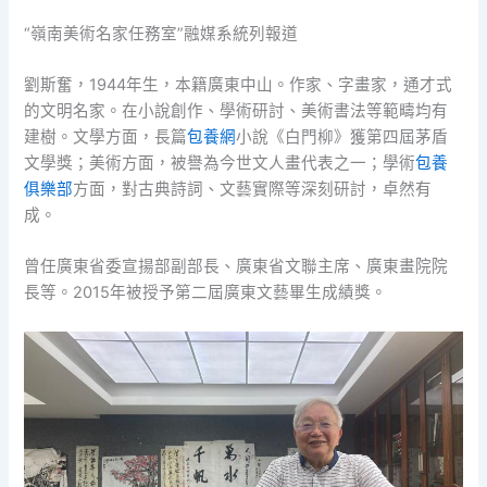
“嶺南美術名家任務室”融媒系統列報道
劉斯奮，1944年生，本籍廣東中山。作家、字畫家，通才式
的文明名家。在小說創作、學術研討、美術書法等範疇均有
建樹。文學方面，長篇
包養網
小說《白門柳》獲第四屆茅盾
文學獎；美術方面，被譽為今世文人畫代表之一；學術
包養
俱樂部
方面，對古典詩詞、文藝實際等深刻研討，卓然有
成。
曾任廣東省委宣揚部副部長、廣東省文聯主席、廣東畫院院
長等。2015年被授予第二屆廣東文藝畢生成績獎。