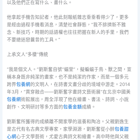
以及他們正在寫什么、畫什么。
他拿起手機告知記者，他此刻報紙雜志垂垂看得少了，更多
是經由過程手機看消息，清楚社會靜態，“我不排擠新不雅
念、新技巧，時期的話語權也往往把握在新人的手里，我們
不要總迷戀曩昔的工具。”
上承文人“多棲”傳統
“我是個文人。”劉斯奮自號“蝠堂”，擬蝙蝠于鳥、獸之間，宣
稱本身既非純潔的畫家，也不是純潔的作家，而是一個多元
跨界
包養網
的文明人，在詩書文畫分歧的境域中游走。2014
年3月，“貫穿融合——劉斯奮字畫詩文藝術展”在北京中國美
包養網
術館展出，周全浮現了他在繪畫、書法、詩詞、小說
創作、文明研討等多方面的
包養金額
成績。
劉斯奮所獲得的成績離不開家學的滋養和陶冶。父親劉逸生
是古代有名古典文學專家，家學淵源，劉斯奮從小醉
包養甜
心網
心于文學藝術，尤愛古典詩文和繪畫。高中時他與父親