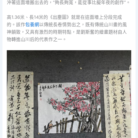
沖著這面墻搬出去的，“夠長夠寬，能從事比擬年夜的創作”。
高1.36米、長14米的《出塵圖》就是在這面墻上分段完成
的。該作
包養網
以傳統長卷情勢出之，既有傳統山川畫的風
神韻致，又具有激烈的時期特點，是劉斯奮的繪畫題材由人
物轉進山川后的代表作之一。