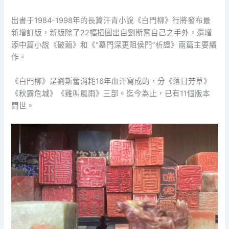
出書于1984-1998年的長篇汗青小說《白門柳》行將發布最
新增訂版，新版除了22幅插圖出自劉斯奮自己之手外，還增
添中篇小說《破繭》和《“墓門深更阻侯門”析證》兩篇主要續
作。
《白門柳》是劉斯奮消耗16年血汗寫成的，分《落日芳草》
《秋露危城》《雞叫風雨》三部。迄今為止，已有11個版本
問世。