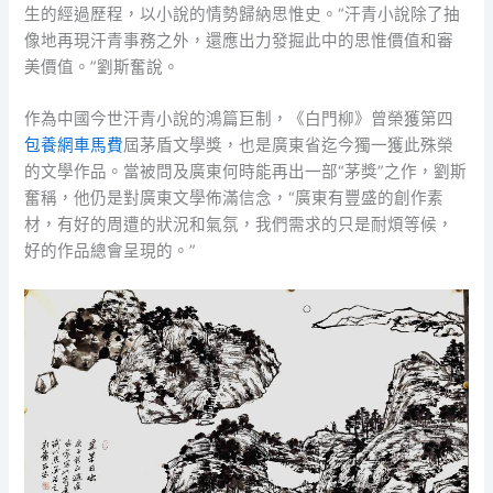
生的經過歷程，以小說的情勢歸納思惟史。“汗青小說除了抽
像地再現汗青事務之外，還應出力發掘此中的思惟價值和審
美價值。”劉斯奮說。
作為中國今世汗青小說的鴻篇巨制，《白門柳》曾榮獲第四
包養網車馬費
屆茅盾文學獎，也是廣東省迄今獨一獲此殊榮
的文學作品。當被問及廣東何時能再出一部“茅獎”之作，劉斯
奮稱，他仍是對廣東文學佈滿信念，“廣東有豐盛的創作素
材，有好的周遭的狀況和氣氛，我們需求的只是耐煩等候，
好的作品總會呈現的。”