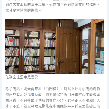
到達古文那樣的審美高度，必需加年夜對傳統文明的進修，
尤其是古詩詞的進修。”
任務室往里走是書房
除了說話，明天再來看《白門柳》，對當下汗青小說的創作
照舊具有示范
包養
意義。劉斯奮保持應用汗青唯心主義來審
閱汗青，不只衝破了傳統的興亡不雅、君子正人不雅和佳人
才子不雅，並且將眼光聚焦在中國晚期平易近主思惟破殼而