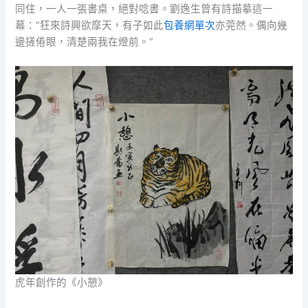
同住，一人一張書桌，絕對唸書。劉逸生曾有詩描摹這一
幕：“狂來詩興欲摩天，有子如此
包養網單次
亦莞然。偶向幾
邊搓倦眼，清楚兩我在燈前。”
虎年創作的《小憩》