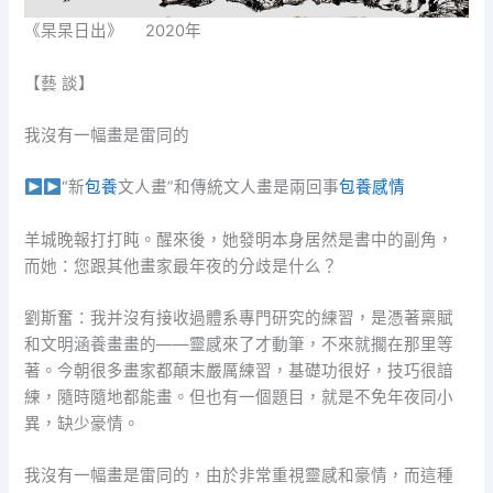
《杲杲日出》 2020年
【藝 談】
我沒有一幅畫是雷同的
“新
包養
文人畫”和傳統文人畫是兩回事
包養感情
羊城晚報打打盹。醒來後，她發明本身居然是書中的副角，
而她：您跟其他畫家最年夜的分歧是什么？
劉斯奮：我并沒有接收過體系專門研究的練習，是憑著稟賦
和文明涵養畫畫的——靈感來了才動筆，不來就擱在那里等
著。今朝很多畫家都顛末嚴厲練習，基礎功很好，技巧很諳
練，隨時隨地都能畫。但也有一個題目，就是不免年夜同小
異，缺少豪情。
我沒有一幅畫是雷同的，由於非常重視靈感和豪情，而這種