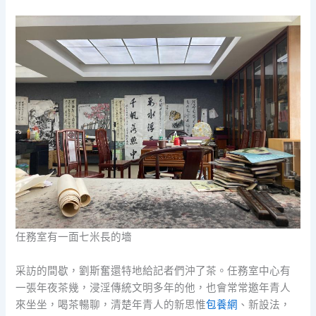
任務室有一面七米長的墻
采訪的間歇，劉斯奮還特地給記者們沖了茶。任務室中心有
一張年夜茶幾，浸淫傳統文明多年的他，也會常常邀年青人
來坐坐，喝茶暢聊，清楚年青人的新思惟
包養網
、新設法，