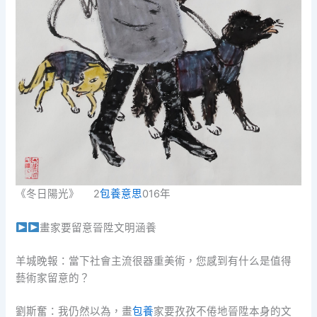
《冬日陽光》 2
包養意思
016年
畫家要留意晉陞文明涵養
羊城晚報：當下社會主流很器重美術，您感到有什么是值得
藝術家留意的？
劉斯奮：我仍然以為，畫
包養
家要孜孜不倦地晉陞本身的文