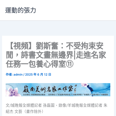
跳
運動的張力
至
主
要
內
容
【視頻】​劉斯奮：不受拘束安
閒，詩書文畫無邊界|走進名家
任務一包養心得室⑪
作者:
admin
/
2025 年 6 月 12 日
文/城晚報全媒體記者 孫磊圖、錄像/羊城晚報全媒體記者 朱
紹杰 文藝（畫作除外）