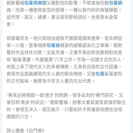
劉斯奮稱
包養俱樂部
父親對他的影響，不是直接的教
包養網
誨，而是一種進修氣氛的營建，一種以身作則的無聲模範。
從作詩、寫文、繪畫、書法再到學術研討，他皆靠本身探
索。
就繪畫而言，他只是經由過程不雅摩閱讀來進修，從未師從
某一小我，更重視將
包養妹
親身的感觸感染化之筆端。劉斯
奮的作品特性光鮮，文氣充滿，王肇平易近師長教師對他曾
有“翰墨瀟灑，作風雅異”八字之評。作為一位通才式的文人，
他既上承了現代文人的多棲傳統，又具有自發的古代認識，
使其作品既繼續現代文人畫的精良傳統，又披
包養
髮著激烈
的古代氣味，被譽為今世文人畫的杰出代表。
“將來必將開啟一個‘通才’的時期，很多此刻的‘專門研究’，又
會回到‘業余’的狀況。”劉斯奮稱，詩書文畫其實質是慎密聯合
的，會相互滲入、相互啟示，只要如許才幹讓藝術通往加倍
遼闊的六合。
詩心盡進《白門柳》