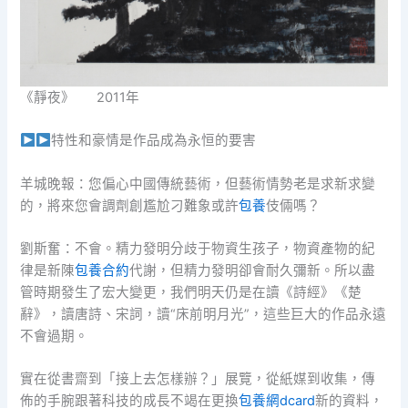
《靜夜》 2011年
特性和豪情是作品成為永恒的要害
羊城晚報：您偏心中國傳統藝術，但藝術情勢老是求新求變
的，將來您會調劑創尷尬刁難象或許
包養
伎倆嗎？
劉斯奮：不會。精力發明分歧于物資生孩子，物資產物的紀
律是新陳
包養合約
代謝，但精力發明卻會耐久彌新。所以盡
管時期發生了宏大變更，我們明天仍是在讀《詩經》《楚
辭》，讀唐詩、宋詞，讀“床前明月光”，這些巨大的作品永遠
不會過期。
實在從書齋到「接上去怎樣辦？」展覽，從紙媒到收集，傳
佈的手腕跟著科技的成長不竭在更換
包養網dcard
新的資料，