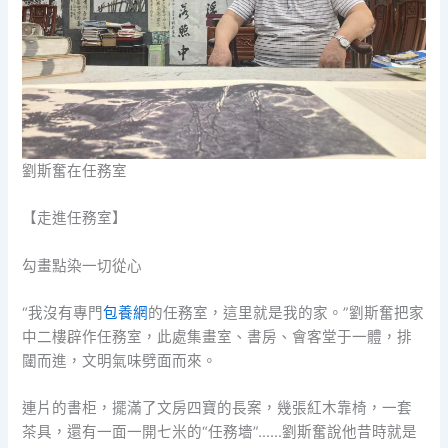
劉斯奮在任務室
【走進任務室】
勾畫點染一切從心
“我沒有專門
包養網
的任務室，這里就是我的家。”劉斯奮把家
中二樓辟作任務室，此處集畫室、書房、會客堂于一體，排
闥而進，文明氣味劈面而來。
連片的書柜，擺滿了文房四寶的長案，幾張紅木靠椅，一套
茶具，還有一面一開七米的“任務墻”……劉斯奮說他昔時就是