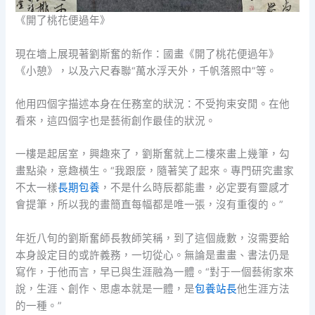
《開了桃花便過年》
現在墻上展現著劉斯奮的新作：國畫《開了桃花便過年》
《小憩》，以及六尺春聯“萬水浮天外，千帆落照中”等。
他用四個字描述本身在任務室的狀況：不受拘束安閒。在他
看來，這四個字也是藝術創作最佳的狀況。
一樓是起居室，興趣來了，劉斯奮就上二樓來畫上幾筆，勾
畫點染，意趣橫生。“我跟麼，隨著笑了起來。專門研究畫家
不太一樣
長期包養
，不是什么時辰都能畫，必定要有靈感才
會提筆，所以我的畫簡直每幅都是唯一張，沒有重復的。”
年近八旬的劉斯奮師長教師笑稱，到了這個歲數，沒需要給
本身設定目的或許義務，一切從心。無論是畫畫、書法仍是
寫作，于他而言，早已與生涯融為一體。“對于一個藝術家來
說，生涯、創作、思慮本就是一體，是
包養站長
他生涯方法
的一種。”