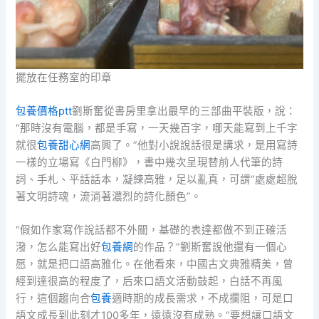
擺放在任務室的印章
包養價格ptt
劉斯奮從書房里拿出最早的三部曲平裝版，說：
“那時沒有電腦，都是手寫，一天幾百字，哪天能寫到上千字
就很
包養甜心網
高興了。”他對小說說話很是講求，是用寫詩
一樣的立場寫《白門柳》，書中幾次呈現替前人代筆的詩
詞、手札、平話話本，凝練高雅，足以亂真，可謂“處處超脫
著文明詩魂，流淌著濃烈的詩化顏色”。
“假如作家寫作說話都不外關，基礎的表達都做不到正確活
潑，怎么能寫出好
包養網
的作品？”劉斯奮說他還有一個心
愿，就是把口語高雅化。在他看來，中國古文典雅精美，曾
經到達很高的程度了，后來口語文活動鼓起，白話不再風
行，這個趨向合
包養
適時期的成長需求，不成攔阻，可是口
語文成長到此刻才100多年，遠遠沒有成熟。“要想讓口語文