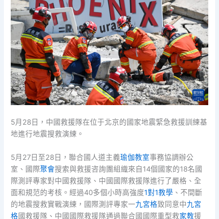
5月28日，中國救援隊在位于北京的國家地震緊急救援訓練基
地進行地震搜救演練。
5月27日至28日，聯合國人道主義
瑜伽教室
事務協調辦公
室、國際
聚會
搜索與救援咨詢團組織來自14個國家的18名國
際測評專家對中國救援隊、中國國際救援隊進行了嚴格、全
面和規范的考核。經過40多個小時高強度
1對1教學
、不間斷
的地震搜救實戰演練，國際測評專家一
九宮格
致同意中
九宮
格
國救援隊、中國國際救援隊通過聯合國國際重型救
家教
援