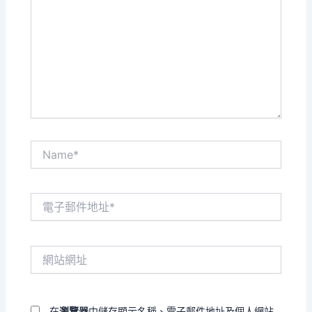
這
裡
輸
入
內
容...
Name*
電
子
郵
件
網
地
站
址
網
*
址
在
瀏覽器
中儲存顯示名稱、電子郵件地址及個人網站