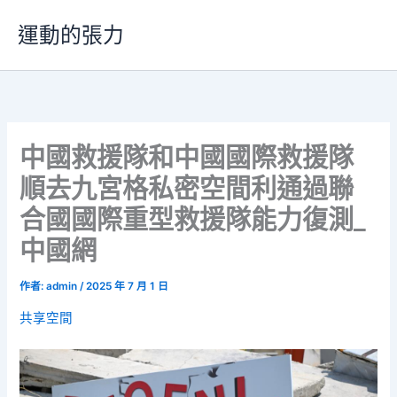
跳
運動的張力
至
主
要
內
容
中國救援隊和中國國際救援隊
順去九宮格私密空間利通過聯
合國國際重型救援隊能力復測_
中國網
作者:
admin
/
2025 年 7 月 1 日
共享空間