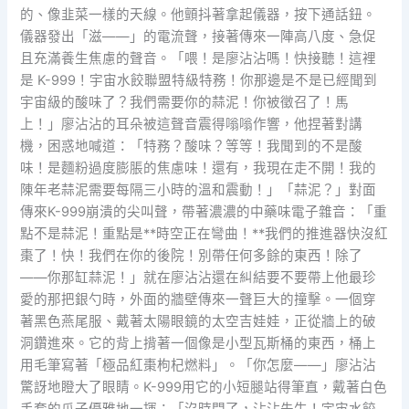
的、像韭菜一樣的天線。他顫抖著拿起儀器，按下通話鈕。
儀器發出「滋——」的電流聲，接著傳來一陣高八度、急促
且充滿養生焦慮的聲音。「喂！是廖沾沾嗎！快接聽！這裡
是 K-999！宇宙水餃聯盟特級特務！你那邊是不是已經聞到
宇宙級的酸味了？我們需要你的蒜泥！你被徵召了！馬
上！」廖沾沾的耳朵被這聲音震得嗡嗡作響，他捏著對講
機，困惑地喊道：「特務？酸味？等等！我聞到的不是酸
味！是麵粉過度膨脹的焦慮味！還有，我現在走不開！我的
陳年老蒜泥需要每隔三小時的溫和震動！」「蒜泥？」對面
傳來K-999崩潰的尖叫聲，帶著濃濃的中藥味電子雜音：「重
點不是蒜泥！重點是**時空正在彎曲！**我們的推進器快沒紅
棗了！快！我們在你的後院！別帶任何多餘的東西！除了
——你那缸蒜泥！」就在廖沾沾還在糾結要不要帶上他最珍
愛的那把銀勺時，外面的牆壁傳來一聲巨大的撞擊。一個穿
著黑色燕尾服、戴著太陽眼鏡的太空吉娃娃，正從牆上的破
洞鑽進來。它的背上揹著一個像是小型瓦斯桶的東西，桶上
用毛筆寫著「極品紅棗枸杞燃料」。「你怎麼——」廖沾沾
驚訝地瞪大了眼睛。K-999用它的小短腿站得筆直，戴著白色