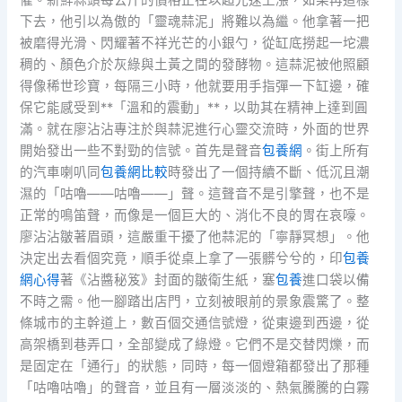
懼。新鮮蒜頭每公斤的價格正在以超光速上漲，如果再這樣
下去，他引以為傲的「靈魂蒜泥」將難以為繼。他拿著一把
被磨得光滑、閃耀著不祥光芒的小銀勺，從缸底撈起一坨濃
稠的、顏色介於灰綠與土黃之間的發酵物。這蒜泥被他照顧
得像稀世珍寶，每隔三小時，他就要用手指彈一下缸邊，確
保它能感受到**「溫和的震動」**，以助其在精神上達到圓
滿。就在廖沾沾專注於與蒜泥進行心靈交流時，外面的世界
開始發出一些不對勁的信號。首先是聲音
包養網
。街上所有
的汽車喇叭同
包養網比較
時發出了一個持續不斷、低沉且潮
濕的「咕嚕——咕嚕——」聲。這聲音不是引擎聲，也不是
正常的鳴笛聲，而像是一個巨大的、消化不良的胃在哀嚎。
廖沾沾皺著眉頭，這嚴重干擾了他蒜泥的「寧靜冥想」。他
決定出去看個究竟，順手從桌上拿了一張髒兮兮的，印
包養
網心得
著《沾醬秘笈》封面的皺衛生紙，塞
包養
進口袋以備
不時之需。他一腳踏出店門，立刻被眼前的景象震驚了。整
條城市的主幹道上，數百個交通信號燈，從東邊到西邊，從
高架橋到巷弄口，全部變成了綠燈。它們不是交替閃爍，而
是固定在「通行」的狀態，同時，每一個燈箱都發出了那種
「咕嚕咕嚕」的聲音，並且有一層淡淡的、熱氣騰騰的白霧