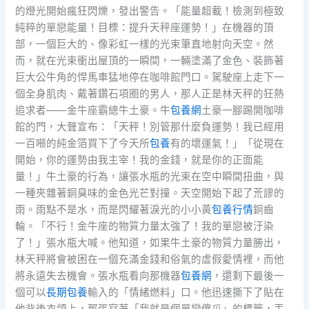
的燈光開始瘋狂閃爍，發出警告。「能量超載！檢測到極致
純粹的單戀能量！目標：提升天秤座運勢！」在機器的頂
部，一個巨大的、像彩虹一樣的光束筆直地射向天空。然
而，就在光束衝出屋頂的一瞬間，一輛塗滿了金色、裝飾著
巨大公牛角的悍馬車猛地停在咖啡館門口。駕駛座上走下一
個全身肌肉、戴著鑽石項圈的男人，那人正是林天秤的狂熱
追求者——金牛座霸總牛土豪。牛
包養網
土豪一腳踢開咖啡
館的門，大聲宣布：「天秤！別管那什麼負運勢！我已經用
一百噸的純金箔買下了今天所
包養
有的壞運氣！」「從現在
開始，你的運勢由我主宰！我的金錢，就是你的正面能
量！」牛土豪的行為，讓張水瓶的光束在空中瞬間扭曲，與
一種夾雜著銅臭味的金色光芒對撞。天空開始下起了荒謬的
雨。雨點不是水，而是閃耀著淚光的小小黃
包養行情
銅齒
輪。「不行！金牛座的物質力量太強了！我的單戀被汙染
了！」張水瓶大喊。他知道，如果牛土豪的物質力量勝出，
林天秤將會被困在一個充滿金錢和俗氣的虛假愛情裡，而他
將永遠失去機會。張水瓶看向那機器
包養網
，還剩下最後一
個可以
長期包養
輸入的「情緒燃料」口。他迅速撕下了貼在