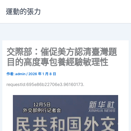
跳
運動的張力
至
主
要
內
容
交際部：催促美方認清臺灣題
目的高度專包養經驗敏理性
作者:
admin
/
2026 年 1 月 8 日
requestId:695e86b22706e3.96160173.