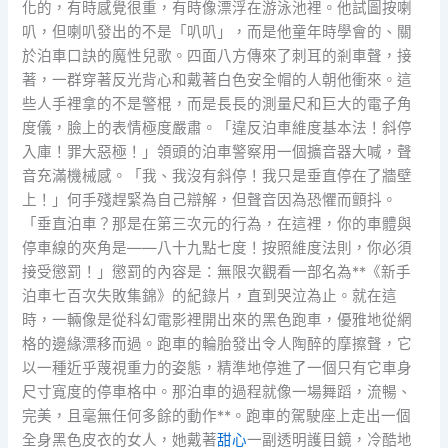
化的，有時感覺很重，有時像漂浮在游泳池裡。他試圖按喇
叭，但喇叭發出的不是「叭叭」，而是他童年時學會的、關
於泊車口訣的魔性兒歌。四面八方傳來了刺耳的剎車聲，接
著，一群穿著反光背心和戴著白色安全帽的人朝他衝來。這
些人手裡拿的不是警棍，而是長長的測量尺和巨大的電子角
度儀，臉上的表情極度嚴肅。「違反泊車維度基本法！斜停
入庫！罪大惡極！」領頭的泊車警察用一個擴音器大喊，聲
音充滿機械感。「我、我沒有斜停！我只是垂直停在了牆壁
上！」何手殘趕緊為自己辯解，但聲音因為恐懼而顫抖。
「垂直泊車？那是在第三次元的行為，在這裡，你的車體與
停車線的夾角是——八十九點七度！按照維度法則，你必須
接受懲罰！」懲罰的內容是：無限次觀看一部名為**《新手
泊車七百次失敗集錦》的紀錄片，直到哭泣為止。就在這
時，一輛像是從科幻電影裡開出來的黑色跑車，優雅地從網
格的邊緣漂移而過。跑車的輪胎發出令人陶醉的摩擦聲，它
以一種近乎蔑視重力的姿態，精準地停進了一個只有它車身
尺寸寬度的停車格中。那泊車的過程就像一場舞蹈，流暢、
完美，且毫無任何多餘的動作**。跑車的駕駛座上走出一個
全身黑色皮衣的女人，她戴著
甜心
一副透明護目鏡，冷酷地