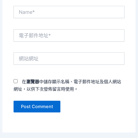
Name*
電
子
郵
件
網
地
站
址
網
*
址
在
瀏覽器
中儲存顯示名稱、電子郵件地址及個人網站
網址，以供下次發佈留言時使用。