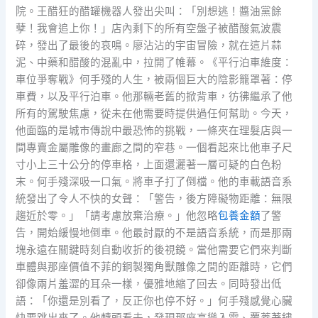
院。王醋狂的醋罐機器人發出尖叫：「別想逃！醬油黨餘
孽！我會追上你！」店內剩下的所有空盤子被醋酸氣波震
碎，發出了最後的哀鳴。廖沾沾的宇宙冒險，就在這片蒜
泥、中藥和醋酸的混亂中，拉開了帷幕。《平行泊車維度：
車位爭奪戰》何手殘的人生，被兩個巨大的陰影籠罩著：停
車費，以及平行泊車。他那輛老舊的掀背車，彷彿繼承了他
所有的駕駛焦慮，從未在他需要時提供過任何幫助。今天，
他面臨的是城市傳說中最恐怖的挑戰，一條夾在理髮店與一
間專賣金屬雕像的畫廊之間的窄巷。一個看起來比他車子尺
寸小上三十公分的停車格，上面還灑著一層可疑的白色粉
末。何手殘深吸一口氣。將車子打了倒檔。他的車載語音系
統發出了令人不快的女聲：「警告，後方障礙物距離：無限
趨近於零。」「請考慮放棄治療。」他忽略
包養金額
了警
告，開始緩慢地倒車。他最討厭的不是語音系統，而是那兩
塊永遠在關鍵時刻自動收折的後視鏡。當他需要它們來判斷
車體與那座價值不菲的銅製獨角獸雕像之間的距離時，它們
卻像兩片羞澀的耳朵一樣，優雅地縮了回去。同時發出低
語：「你還是別看了，反正你也停不好。」何手殘感覺心臟