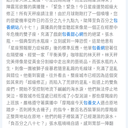
紙的單人床上驚醒，不是因為鬧鐘，而是因為屋頂傳來了一
陣震耳欲聾的廣播聲。「緊急！緊急！今日星座運勢超級大
修正！所有天秤座請注意！由於月球剛剛打了一個噴嚏，您
的戀愛機率從昨日的百分之九十九點九，陡降至負百分之
包
養網站
八十七！」廣播員的聲音聽起來像是一個正在經歷中
年危機的雙子座，充滿了戲劇
包養甜心網
性的絕望。張水
瓶，一個典型的水瓶座，立刻感到一陣恐慌，這是他患有
「星座預報壓力症候群」後的標準反應。他單
包養網
戀著住
在隔壁棟、經營一家「平衡美學」咖啡館的林天秤。林天秤
完美得像是從黃金分割線中走出來的藝術品。而張水瓶的人
生，則像一團被獅子座暴君隨意亂踢的毛線球，充滿了混亂
與錯位。他衝到窗邊，往外看去。整座城市已經因為這個突
如其來的「超級修正」而陷入了荒謬的混亂。街道上的雙魚
座們，開始不受控制地流下鹹鹹的海水淚，他們無法停止地
哭泣，導致城市低窪處已經形成了小型潟湖。那些摩羯座的
上班族，嚴格遵守著廣播中「摩羯座今天
包養女人
適合原地
踏步，否則將失去襪子」的指令。數百名西裝筆挺的摩羯座
正整齊地站在原地，他們的鞋子裡裝滿了已經潮濕的淚水。
「負百分之八十七？」張水瓶喃喃自語，感到胃部一陣翻