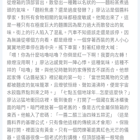
從燈箱的頂部冒出，散發出一種難以名狀的——麵粉蒸煮過
頭的氣味。「麵粉焦慮？還是過度發酵？」廖沾沾是個醬料
學家，對所有食物相關的氣味都極度敏感。他聞出來了，這
是一種只有在極度巨大的麵團因為壓力過大而散發出的氣
味。街上的行人陷入了混亂。汽車不知道該走還是該停，因
為無論從哪個方向看，都是綠燈。一個穿著西裝的男人小心
翼翼地把車停在路中央，搖下車窗，對著紅綠燈大喊：
「喂！你為什麼咕嚕咕嚕？你倒是紅一下啊！我要向左轉！
綠燈沒用啊！」廖沾沾感覺到一陣心悸。這種氣味，這種不
祥的「咕嚕」聲，與他兒時聽到的家傳預言不謀而合。他想
起家傳《沾醬秘笈》裡記載的第一句：「當世間萬物的交通
都被麵皮的氣味籠罩，且燈號恒綠、聲如湯沸時，便是宇宙
水餃臨界點到來之時。」「七點五個地球年…怎麼這麼快？」
廖沾沾猛地衝回店裡，衝到後廚，打開了一個藏在舊冰櫃後
面的暗門。暗門裡放著一個老舊的、像是古代金屬保險箱的
東西。他輸入了密碼：「一醬二醋三油四辣五蒜泥」（這是
醬料界的基礎公式，只有像他這樣的傳統派才會用）。保險
箱打開，裡面沒有黃金，只有一個閃爍著詭異紅色光芒的儀
器。這儀器很像一個老式的對講機，但頂部插著一根彎曲