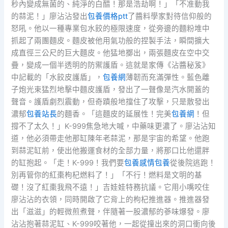
秒內變成無菌的、純淨的白醋！那是浩劫啊！」「不准動我
的蒜泥！」廖沾沾發出
包養價格ptt
了醬料學家對待信仰般的
怒吼。他以一種專業包水餃的極限速度，從旁邊的麵粉堆中
抓起了兩團麵皮。麵皮被他用氣功般的捏製手法，瞬間擴大
成直徑三公尺的巨大麵皮。他猛地擲出，兩張麵皮在空中交
疊，變成一個半透明的防禦護盾。這就是家傳《沾醬秘笈》
中記載的「水餃皮護盾」，
包養網
薄韌而充滿彈性。藍色離
子炮光束猛烈地擊中麵皮護盾，發出了一聲像是汽水開蓋的
聲音。護盾劇烈震動，但奇蹟般地擋住了攻擊，只是散發出
濃郁
包養站長
的麵香。「這麵皮的延展性！完美
包養網
！但
撐不了太久！」K-999焦急地大喊，中藥味更濃了。廖沾沾知
道，他必須帶走他那缸陳年老蒜泥，那是宇宙的希望。他跑
到蒜泥缸前，使出他搬運食材的全部力量，將那口比他還胖
的缸抱起。「走！K-999！我們要
包養感情
包養
從後院逃跑！
別再管你的紅棗枸杞燃料了！」「不行！燃料是文明的基
礎！沒了紅棗我飛不遠！」吉娃娃特務抗議。它用小嘴咬住
廖沾沾的衣領，同時開啟了它背上的枸杞推進器。推進器發
出「滋滋」的輕微煎煮聲，伴隨著一股濃郁的蔘味爆發。廖
沾沾抱著蒜泥缸、K-999咬著他，一起從撞出來的洞口衝向後