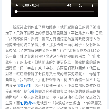
新摩羯座們停止了原地踏步，他們感到自己的襪子被吸
走了，只剩下腳踝上的標籤在隨風飄盪。華社北京12月5日電
（記者邵藝博、孫楠）就美方有關媒體為臺灣政府引導人散
他掏出他的純金箔信用卡，那張卡像一面小鏡子，反射出藍
光後發出了更加耀眼的金色。布“《宇宙水餃與終極醬料師》
第一章：蒜泥與末日預兆廖沾沾坐在他那間被稱為「宇宙水
餃中心」的店裡，但這間店的外觀更像是一個被遺棄的藍色
塑膠棚，與「宇宙」或「中心」這兩個詞毫無關係。他正在
對著一缸已經發酵了七個月又七天的老蒜泥嘆氣。「你還不
夠靈動，我的蒜泥。」他輕聲細語，彷彿在責備一個不上進
的孩子
包養行情
。店內只有他一個人，連蒼蠅都因為難以忍
受那股陳年蒜
包養網
頭混合著鐵鏽與淡淡絕望的味道而選擇
繞道飛行。今天的營業額是：零。廖沾沾不安的不是店裡的
生意，而
包養網VIP
是他對**「蒜泥成本焦慮症」**的深層恐