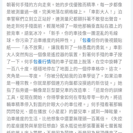
朝著何手殘的方向走來。她的步伐優雅而精準，每一步都像
是被測量過一樣，完美地落在網格線上。「車影大人！」泊
車警察們立刻立正站好，連測量尺都顫抖著不敢發出聲音。
她走到何手殘面前，輕蔑地掃了一眼他那輛垂直貼在牆上的
掀背車，語氣冰冷。「新手，你的車技像一團混亂的毛線
球。你污染了泊車維度的純粹性。」「
包養
但你的後視鏡貼
紙——『永不放棄』，讓我看到了一絲愚蠢的勇氣。」車影
大人突然掏出一個像是遙控器的裝置，對著何手殘的車子按
了一下。何手
包養行情
殘的車子從牆上脫落，在空中旋轉了
一百八十度，穩穩地停在了地面上的一個停車格中。這次，
夾角是——零度。「你被分配給我的泊車學徒了。如果泊車
是一種宗教，你就是那個連方向盤都沒摸過的新信徒。」她
指了指旁邊一輛像是巨型嬰兒車的改造車：「這是你的訓練
工具，從現在開始，你得學會如何在零點零零一秒內，將這
輛車精準停入對面的針眼大小的車位裡。」何手殘看著那輛
閃閃發光、還在播放《小星星》的嬰兒車，感到一陣眩暈。
泊車維度的生活，比他想象中還要無理頭一百萬倍。《失控
的星座運勢與單戀狂想曲》張水瓶從他那張覆蓋著七層舊報