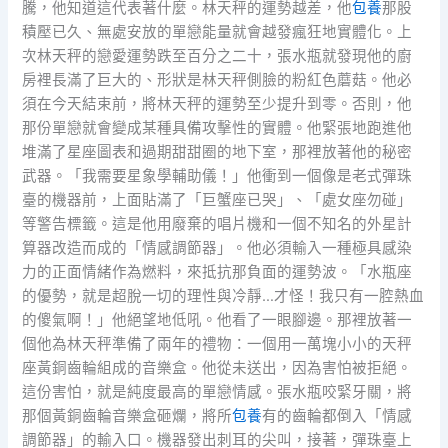
騰，他知道這代表著什麼。林天秤的運勢越差，他
包養
那股
積壓已久、無處安放的單戀能量就會越發瘋狂地實體化。上
次林天秤的戀愛運勢跌至百分之二十，張水瓶就發現他的廚
房裡長滿了巨大的、形狀是林天秤側臉的粉紅色蘑菇。他必
須在今天結束前，將林天秤的運勢至少提升到零。否則，他
那份單戀就會變成某種具備攻擊性的實體。他緊張地跑進他
堆滿了星座圖表和過期甜甜圈的地下室，那裡放著他的秘密
武器。「我需要星象學輔助儀！」他衝到一個像是老式彈珠
臺的機器前，上面貼滿了「巨蟹座已哭」、「處女座勿碰」
等警告標籤。這是他用廢棄的唱片機和一個不知名的外星計
算器改造而成的「情感調節器」。他必須輸入一種極具感染
力的正面情緒作為燃料，來抵抗那負面的運勢波。「水瓶座
的優勢，就是超脫一切的理性與冷靜…才怪！我只有一腔熱血
的傻氣啊！」他絕望地低吼。他看了一眼腳邊。那裡放著一
個他為林天秤準備了兩年的禮物：一個用一萬塊小小的天秤
座黃銅齒輪組成的音樂盒。他從未送出，因為害怕被拒絕。
這份害怕，就是純度最高的單戀情感。張水瓶咬緊牙關，將
那個黃銅齒輪音樂盒砸爛，將所
包養
有的齒輪都倒入「情感
調節器」的輸入口。機器發出刺耳的尖叫，接著，彈珠臺上