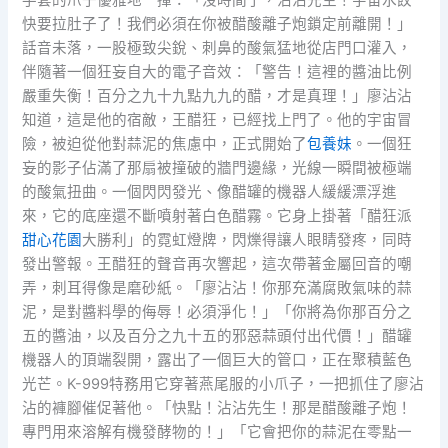
手套的爪子優雅地一揮：「沒時間了，沾沾先生！宇宙水餃
快要拉肚子了！我們必須在你被醋酸離子炮鎖定前離開！」
話音未落，一股極致尖銳、刺鼻的酸氣猛地從店門口灌入，
伴隨著一個狂妄自大的電子音效：「警告！這裡的醬油比例
嚴重失衡！百分之九十九點九九的醋，才是真理！」廖沾沾
知道，這是他的宿敵，王醋狂，已經找上門了。他的宇宙冒
險，被迫從他對蒜泥的焦慮中，正式開始了
包養妹
。一個狂
妄的影子佔滿了那扇被撞破的牆門邊緣，光線一瞬間被極端
的酸氣扭曲。一個閃閃發光、像醋罐的機器人緩緩漂浮進
來，它的底座還不斷噴射著白色醋霧。它身上掛著「醋狂派
甜心花園
大勝利」的霓虹燈牌，閃爍得讓人眼睛發疼，同時
發出警報。王醋狂的聲音再次響起，這次帶著金屬回音的嘲
弄，刺耳得像是磨砂紙。「廖沾沾！你那充滿腐敗氣味的蒜
泥，是對醬料學的侮辱！必須淨化！」「你將為你那百分之
五的醬油，以及百分之九十五的邪惡蒜頭付出代價！」醋罐
機器人的頂端裂開，露出了一個巨大的管口，正在聚積藍色
光芒。K-999特務用它穿著燕尾服的小爪子，一把抓住了廖沾
沾的褲腳催促著他。「快點！沾沾先生！那是醋酸離子炮！
專門用來溶解有機發酵物的！」「它會把你的蒜泥在零點一