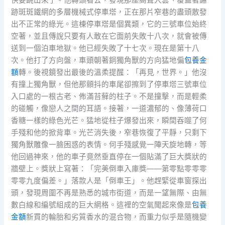
快要跳出來了。他轉頭看去，發現那座高聳入雲、覆蓋著鏽
跡斑斑鐵網的多層機械式停車塔，正在那片窄巷的盡頭散發
出不正常的綠光。這棟停車塔是個異類，它的三號車位始終
空著，並且傳說只要有人敢在它面前失敗十八次，就會被傳
送到一個泊車地獄。他已經失敗了十七次。現在是第十八
次。他打了方向盤，車頭朝著銅獨角獸的方向猛地偏
包養金
額
轉。後視鏡發出最後的溫柔提醒：「再見，世界。」他沒
有撞上獨角獸，但他那顫抖的車尾卻擦到了停車塔三號車位
入口處的一根古老、佈滿苔蘚的柱子。不是撞擊，而是輕柔
的碰觸，像戀人之間的耳語。接著，一道濃郁的、像薄荷口
香糖一樣的綠色光芒。猛地從柱子爆發出來，瞬間吞噬了何
手殘和他的掀背車。光芒消失後，窄巷恢復了平靜，只剩下
獨角獸雕像一臉困惑的表情。何手殘感覺一陣天旋地轉，等
他回過神來，他的車子竟然垂直停在一個貼滿了巨大獎狀的
牆壁上。獎狀上寫著：「完美倒車入庫獎——第零點零零零
零零九度偏差。」落款人是「倒車王」。他趕緊從車窗探出
頭，發現周圍不再是熟悉的城市街道，而是一望無際、由無
數白線和編號組成的巨大網格。這裡的空氣聞起來像是
包養
金額
新買的輪胎和劣質香水的混合物，而重力似乎是隨機變