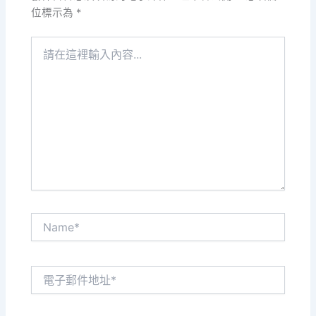
位標示為
*
請
在
這
裡
輸
入
內
容...
Name*
電
子
郵
件