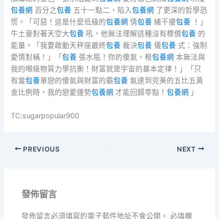
包養網
百分之
包養
五十一點二，陷入
包養網
了更深的哲學恐
慌。「可惡！這是什麼低級的
包養網
情
包養
緒干擾
包養
！」
牛土豪對著天空大
包養
吼，他無法理解這種沒有標價
包養
的
能量。「我要啟動天秤座最終
包養
裁決
包養
儀
包養
式：強制
愛情對稱！」「
包養
張水瓶！你的傻氣，根
包養網
本無法與
我的噸級物質力學抗衡！財富就是宇宙的基本定律！」「只
有當
包養
單戀的傻氣與財富的霸
包養
氣達到完美的五比五黃
金比例時，我的戀愛運勢
包養網
才能回歸零點！
包養網
」
TC:sugarpopular900
PREVIOUS
NEXT
發佈留言
發佈留言必須填寫的電子郵件地址不會公開。
必填欄