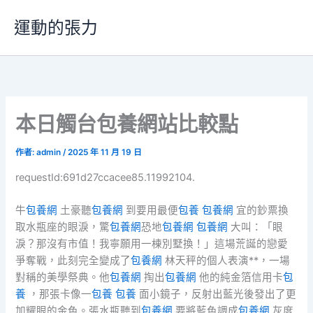
跳
運動的張力
至
主
要
內
容
本日觸台包養網站比較點
作者:
admin
/
2025 年 11 月 19 日
requestId:691d27ccacee85.11992104.
牛
包養網
土豪聽
包養網
到要用最便
包養
包養網
宜的鈔票換
取水瓶座的眼淚，驚
包養網
恐地
包養網
包養網
大叫：「眼
淚？那沒有市值！我寧願用一棟別墅換！」這場荒誕的戀愛
爭奪戰，此刻完全變成了
包養網
林天秤的個人表演**，一場
對稱的美學祭典。他
包養網
掏出
包養網
他的純金箔信用卡
包
養
，那張卡像一
包養
包養
面小鏡子，反射出藍光後發出了更
加耀眼的金色。張水瓶聽到
包養網
要將藍色調成
包養網
灰度