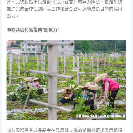
響。此次對話不只是對《北京宣言》的無力照應，更是加快
推進完成全球性別同等工作和結合國可連續成長目的的協同
盡力。
聯袂共促村落復興“她氣力”
圖為國際農業成長基金在鳳凰縣支撐的湖南村落復興示范項