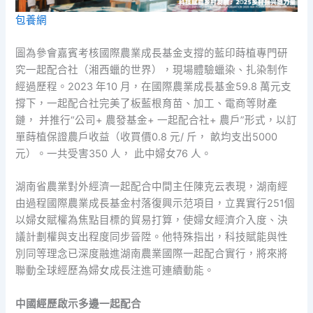
包養網
圖為參會嘉賓考核國際農業成長基金支撐的藍印蒔植專門研
究一起配合社（湘西蠟的世界），現場體驗蠟染、扎染制作
經過歷程。2023 年10 月，在國際農業成長基金59.8 萬元支
撐下，一起配合社完美了板藍根育苗、加工、電商等財產
鏈， 并推行“公司+ 農發基金+ 一起配合社+ 農戶”形式，以訂
單蒔植保證農戶收益（收買價0.8 元/ 斤， 畝均支出5000
元）。一共受害350 人， 此中婦女76 人。
湖南省農業對外經濟一起配合中間主任陳克云表現，湖南經
由過程國際農業成長基金村落復興示范項目，立異實行251個
以婦女賦權為焦點目標的貿易打算，使婦女經濟介入度、決
議計劃權與支出程度同步晉陞。他特殊指出，科技賦能與性
別同等理念已深度融進湖南農業國際一起配合實行，將來將
聯動全球經歷為婦女成長注進可連續動能。
中國經歷啟示多邊一起配合