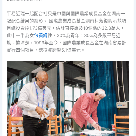
平易近瑞一起配合社只是中國與國際農業成長基金在湖南一
起配合結果的縮影。 國際農業成長基金湖南村落復興示范項
目總投資達1.73億美元，估計直接惠及10個縣的32.8萬人，
此中一半為女
包養網
性，30%為青年，30%為多數平易近
族。據清楚，1999年至今，國際農業成長基金在湖南省累計
實行四個項目，總投資跨越5.1億美元。