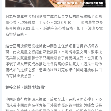
圖為與會嘉賓考核國際農業成長基金支撐的廖家橋鎮全國鳳
凰茶葉，現場體驗手工制茶。2023 年10 月， 國際農業成長
基金投資99.83 萬元， 輔助完美茶葉蒔植、加工、澆灌及電
商營銷系統。
結合國可連續農業機械化中間副主任兼項目官員森榪柯表
現，此次鳳凰之行讓他深受鼓舞。本地將非遺文明、數字技
巧與婦女賦能相聯合不只無機融會了傳統與立異，也真正的
浮現了婦女若何成為推進社會提高的焦點氣力。這是一場佈
滿啟示的進修之旅，這里的經歷對完成結合國可連續成長目
的有側重要意義。
鏈接全球，講好“她故事”
中國的實行案例讓人振奮，放眼全球，在結合國支撐下，多
個成長中國度也在摸索基于外鄉途徑的數字賦能與婦女成長