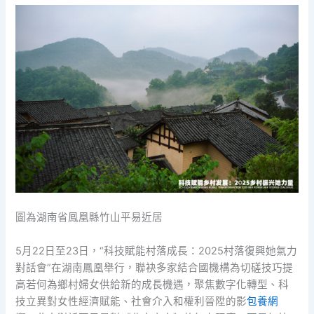
圖為湖南省鳳凰縣竹山平易近居
5月22日至23日，“科技賦能村落成長：2025村落復興她氣力
對話會”在湖南鳳凰舉行，聯袂多家結合國機構為切磋技巧提
高若何為鄉村婦女供給新的成長機遇，聚焦數字化轉型、科
技立異對女性經濟賦能、社會介入和權利晉陞的影
包養網