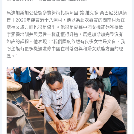
馬達加斯加公使銜參贊努梅扎納阿里·讓·維克多·桑巴尼艾伊納
曾于2020年觀賞過十八洞村，他以為此次觀賞的湖南村落在
增進文旅方面也很是傑出。他很是愛慕中國女機能夠獲得數
字素養培訓并與男性一樣能獲得升遷，馬達加斯加完整沒有
如許的課程。他表現：“我們國度依然有良多女性是文盲，我
盼望能有更多機遇進修中國在村落復興和婦女賦能方面的經
歷。”