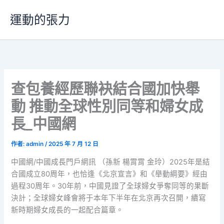
跳
運動的張力
至
主
要
內
容
查包養經歷聯袂結合國加快舉
動 推動全球性別同等和婦女成
長_中國網
作者:
admin
/
2025 年 7 月 12 日
中國網/中國成長門戶網訊 （孫新 楊霄霄 金玲）2025年是結
合國成立80周年，也恰逢《北京宣言》和《舉動綱要》經由
過程30周年。30年前，中國見證了全球婦女爭奪同等的果斷
決計；全球婦女峰會將于本年下半年在北京再次召開，續寫
新時期婦女成長的一起配合篇章。