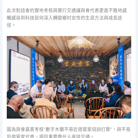
此次對話會的實地考核與實行交通讓與會代表更直不雅地感
觸感染到科技若何深入轉變鄉村女性的生涯方法與成長途
徑。
圖為與會嘉賓考核“數字木蘭平易近宿管家培訓打算”，與平易
近宿管家代表、項目重要擔任人座談交通。