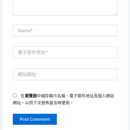
Name*
電
子
郵
件
網
地
站
址
網
*
址
在
瀏覽器
中儲存顯示名稱、電子郵件地址及個人網站
網址，以供下次發佈留言時使用。