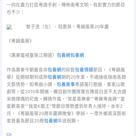
一向在盡力打造粵語手刺，傳佈南粵文明，有影響力的節目
也不少：
黎子流（左）、倪惠英，粵韻風華20年慶
《粵韻風華》
（廣東電視臺珠江頻道）
包養網
包養網
作為廣東今朝最長命
包養網
的綜藝
包養情婦
節目，《粵韻風
華》從開辦期到成熟
包養網
期的20年里，不竭接收嶺南各類
文藝情勢，如粵曲小調、
包養故事
粵語風行歌曲、客家山歌
劇等。從2010年開端，欄目創作團隊實在陳居白並不太合適
宋微擇偶的尺度。轉換作風，“笑星喜樂會”“粵睇粵高興”“星
星歡喜夜”“我是K歌王”等節目情勢遭到年青人接待。本年2
月，《粵韻風華20周年慶典晚會》舉辦，一眾外鄉資深藝術
家登臺為節目20周
包養網
年送祝願。