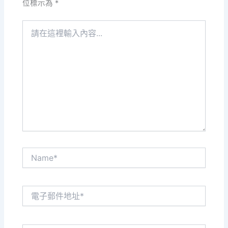
位標示為
*
請
在
這
裡
輸
入
內
容...
Name*
電
子
郵
件