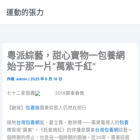
跳
運動的張力
至
主
要
內
容
粵派綜藝，甜心寶物一包養網
始于那一片“萬紫千紅”
作者:
admin
/
2025 年 6 月 16 日
七十二家佃農
2018廣東春晚
【鏈接】
包養妹
廣東綜藝人仍然在前行
接地
台灣包養網
氣、愛立異、敢拼搏——廣東電視人的
包養
標簽很“廣東”。《奼紫嫣紅》的停播是廣東
台灣包養網
綜藝一
個時期的停止，也是另一個時期的開端。近20年，廣東綜藝