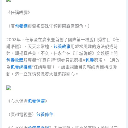
《任講唔嬲》
（廣
包養網
東電視臺珠江頻道圈嶄露頭角。）
2003年，任永全在廣東臺首創了國際第一檔脫口秀節目《任
講唔嬲》，天天非常鐘，
包養故事
用輕松風趣的方法規戒時
弊，頌揚真善美。不久，任永全在《羊城晚報》文娛版上開
包養軟體
辟專欄“任真自得”讓她只能選擇A
包養
選項。（后改
為
包養網推薦
“任講唔嬲”），讓電視節目與報紙專欄構成聯
動，這一立異情勢激發大批追蹤關心。
《心水保姆
包養情婦
》
（廣州電視臺）
包養條件