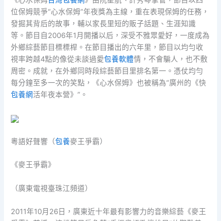
《心水保姆
台灣包養網
》由阮星航、許秀琴掌管，節目以四
位保姆競爭“心水保姆”年夜獎為主線，重在表現保姆的任務，
發掘其背后的故事，輔以家長里短的販子話題、生涯知識
等。節目自2006年1月開播以后，深受不雅眾愛好，一度成為
外鄉綜藝節目標標桿。在節目播出的六年里，節目以均勻收
視率跨越4點的像從未談過愛
包養軟體
情，不會騙人，也不敷
周密。成就，在外鄉同時段綜藝節目里排名第一。憑仗均勻
每分鐘至多一次的笑點，《心水保姆》也被稱為“廣州的《快
包養網
活年夜本營》”。
粵語好聲響（
包養
麥王爭霸）
《麥王爭霸》
（廣東電視臺珠江頻道）
2011年10月26日，廣東近十年最有影響力的音樂綜藝《麥王