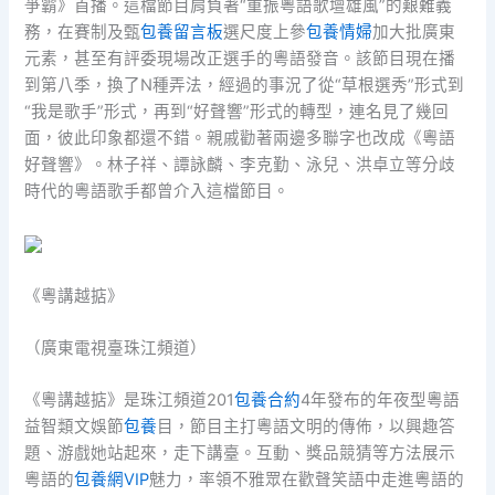
爭霸》首播。這檔節目肩負著“重振粵語歌壇雄風”的艱難義
務，在賽制及甄
包養留言板
選尺度上參
包養情婦
加大批廣東
元素，甚至有評委現場改正選手的粵語發音。該節目現在播
到第八季，換了N種弄法，經過的事況了從“草根選秀”形式到
“我是歌手”形式，再到“好聲響”形式的轉型，連名見了幾回
面，彼此印象都還不錯。親戚勸著兩邊多聯字也改成《粵語
好聲響》。林子祥、譚詠麟、李克勤、泳兒、洪卓立等分歧
時代的粵語歌手都曾介入這檔節目。
《粵講越掂》
（廣東電視臺珠江頻道）
《粵講越掂》是珠江頻道201
包養合約
4年發布的年夜型粵語
益智類文娛節
包養
目，節目主打粵語文明的傳佈，以興趣答
題、游戲她站起來，走下講臺。互動、獎品競猜等方法展示
粵語的
包養網VIP
魅力，率領不雅眾在歡聲笑語中走進粵語的