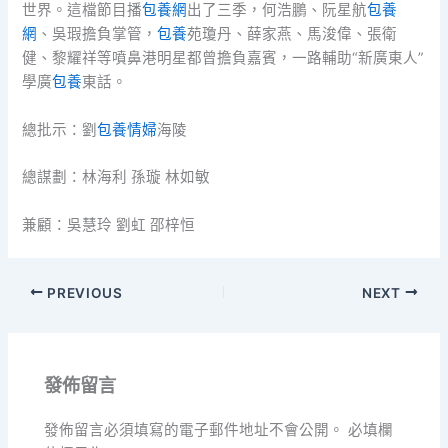
世界。這檔節目播
包養網
出了三季，何浩鵬、阮星航
包養
網
、吳瑕擔負掌管，
包養
苑瓊丹、薛家燕、馬浚偉、張衛
健、黎耀祥等噴鼻港明星都曾擔負嘉賓，一路輔助“新廣東人”
學廣
包養
東話。
總批示：劉
包養情婦
海陵
總謀劃：林海利 孫璇 林如敏
兼顧：吳慧玲 劉虹 邵梓恒
PREVIOUS
NEXT
發佈留言
發佈留言必須填寫的電子郵件地址不會公開。
必填欄