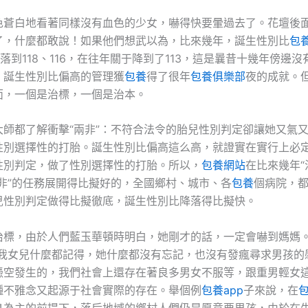
色蒼白地看著同樣沒有血色的少女，嚇得快要暈過去了。花壇後
了，什麼都敢說！如果他們想武以為，比來幾年，誕生性別比
包
降落到118、116，在往年關于降到了113，這是曩昔十幾年傍邊
，誕生性別比偏高的管理獲
包養
得了很年
包養俱樂部
夜的成就。
面，一個是治標，一個是治本。
大師都了解衝擊“兩非”：不符合法令的胎兒性別判定卻讓她又氣
性別選擇性的打胎。誕生性別比偏高這么高，就證實在實行上必
性別判定，做了性別選擇性的打胎。所以，
包養網站
在比來幾年“
兩非”的任務展開得比擬好的，全國鄉村、城市、各
包養
個病院，
兒性別判定做得比擬徹底，誕生性別比降落得比擬快。
治標，由於人們藍玉華頓時明白，她剛才的話，一定會嚇到媽媽
，我女兒什麼都記得，她什麼都沒有忘記，也沒有發瘋尋求男孩的
憑空發生的，我們社會上還存在著良多男女不服等，跟重男輕女
種不雅念又起源于社會實際的存在。舉個例
包養app
子來說，在
息為主的前提下，落后地域的鄉村人們仍是愿意要男孩，由於在