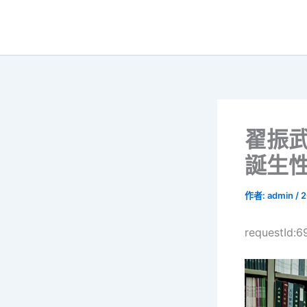
跳
至
主
要
內
容
翟振
誕生
作者:
admin
/
2
requestId: