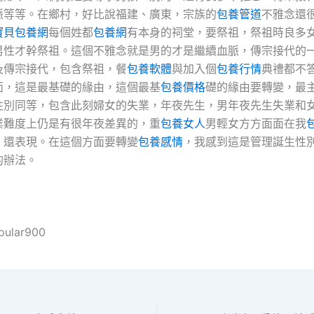
脈等等。在鄉村，好比說福建、廣東，宗族的
包養管道
不雅念還
寶貝包養網
每個姓都
包養網
有本身的祠堂，要祭祖，祭祖時良多
男性才幹祭祖。這個不雅念就是男的才是繼續血脈，傳宗接代的
及傳宗接代，包含祭祖，餐
包養軟體
與加入個
包養行情
典禮都不
面，這是最基礎的緣由，這個最基
包養價格
礎的緣由要轉變，最
性別同等，包含此刻婦女的失業，年夜先生，男年夜先生失業和
業難度上仍是有很年夜差異的，重
包養女人
男輕女方方面面在我
，還表現。在這個方面要轉變
包養感情
，我感到這是管理誕生性
的辦法。
pular900