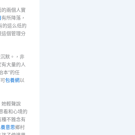
面的兩個人實
養
有所降落，
沒有的這么低的
但這個管理分
又沉默。，非
定有大量的人
治本”的任
都可
包養網
以
。她輕聲說
愿看和心境的
這種不雅念有
包養意思
鄉村
生孩子傍邊男