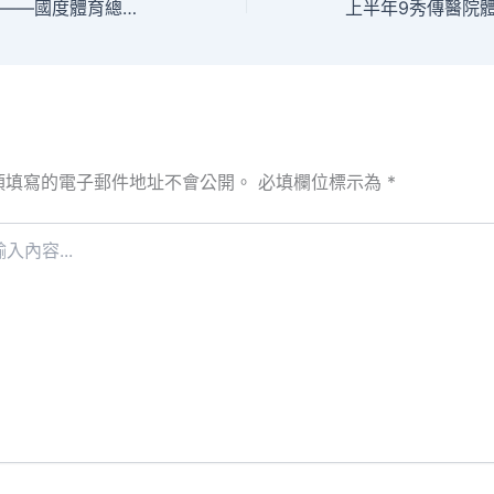
立異、破局、共享——國度體育總局到九宮格教室競體司擔任人解讀《關于進一個步驟推動籃球改造成長的看法》
須填寫的電子郵件地址不會公開。
必填欄位標示為
*