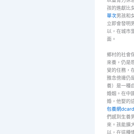
孩的進獻比
單次
男孩和
立即會發明
以，在城市
面。
鄉村的社會
來養，仍是
叟的任務，
雅念傍邊仍
養）是一種
婚姻。在中國
婚，他娶的
包養網dcar
們感到生養
來。孩能擴
以，在這種