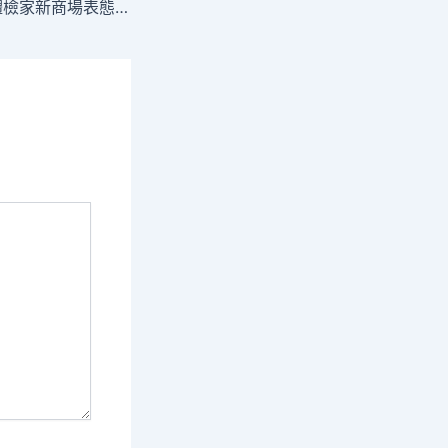
上半年9秀傳醫院體檢家新商場表態京城 多彩商圈為生涯添姿