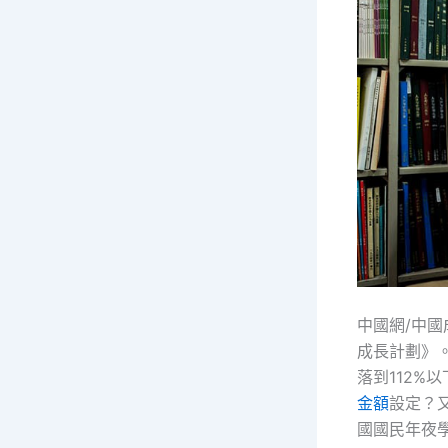
中國網/中國
成長計劃》。
落到112
金額
設定？
國國民年夜