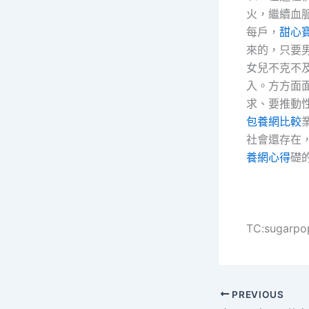
火，繼續血
每戶，
甜心
來的，只要
女兒不克不
入。方方面
求、要推動
包養網比較
社會還存在
養網心得
礎
TC:sugarpo
PREVIOUS