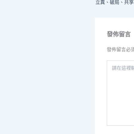
發佈留言
發佈留言必
請
在
這
裡
輸
入
內
容...