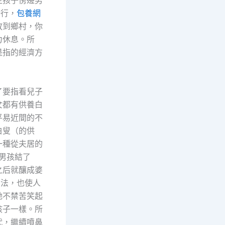
一行，
包養網
放到鄉村，你
力休息。所
是指的經濟方
了要指看兒子
女都有供養白
平易近間的不
白叟（的供
一種從夫居的
男孩結了
之后就釀成婆
方法，也使人
她不禁苦笑起
孩子一樣。所
代，繼續噴鼻