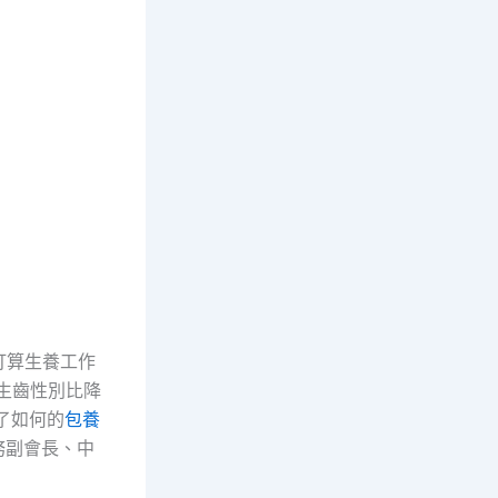
打算生養工作
生生齒性別比降
了如何的
包養
務副會長、中