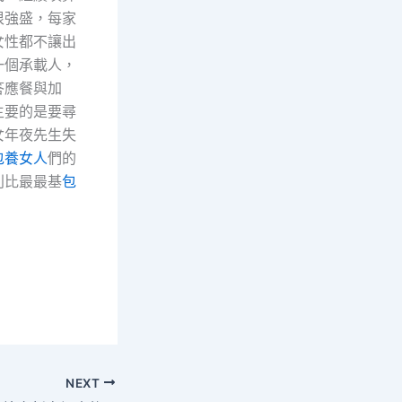
很強盛，每家
女性都不讓出
一個承載人，
答應餐與加
主要的是要尋
女年夜先生失
包養女人
們的
別比最最基
包
NEXT