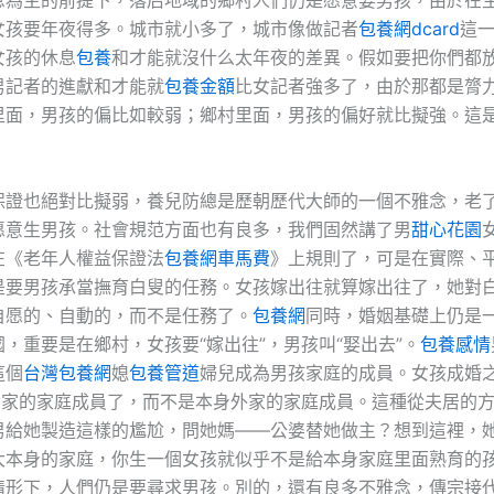
女孩要年夜得多。城市就小多了，城市像做記者
包養網dcard
這
女孩的休息
包養
和才能就沒什么太年夜的差異。假如要把你們都
男記者的進獻和才能就
包養金額
比女記者強多了，由於那都是膂
里面，男孩的偏比如較弱；鄉村里面，男孩的偏好就比擬強。這
保證也絕對比擬弱，養兒防總是歷朝歷代大師的一個不雅念，老
愿意生男孩。社會規范方面也有良多，我們固然講了男
甜心花園
在《老年人權益保證法
包養網車馬費
》上規則了，可是在實際、
是要男孩承當撫育白叟的任務。女孩嫁出往就算嫁出往了，她對
自愿的、自動的，而不是任務了。
包養網
同時，婚姻基礎上仍是
，重要是在鄉村，女孩要“嫁出往”，男孩叫“娶出去”。
包養感情
這個
台灣包養網
媳
包養管道
婦兒成為男孩家庭的成員。女孩成婚
d
家的家庭成員了，而不是本身外家的家庭成員。這種從夫居的
男給她製造這樣的尷尬，問她媽——公婆替她做主？想到這裡，
大本身的家庭，你生一個女孩就似乎不是給本身家庭里面熟育的
情形下，人們仍是要尋求男孩。別的，還有良多不雅念，傳宗接