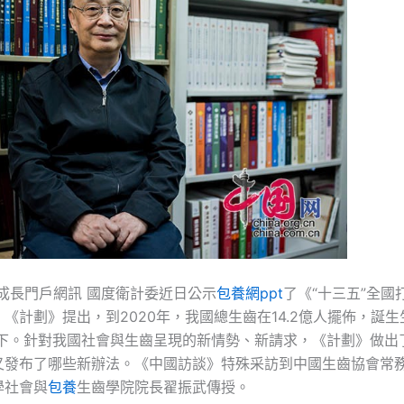
成長門戶網訊 國度衛計委近日公示
包養網ppt
了《“十三五”全國
《計劃》提出，到2020年，我國總生齒在14.2億人擺佈，誕
%以下。針對我國社會與生齒呈現的新情勢、新請求，《計劃》做出
又發布了哪些新辦法。《中國訪談》特殊采訪到中國生齒協會常
學社會與
包養
生齒學院院長翟振武傳授。