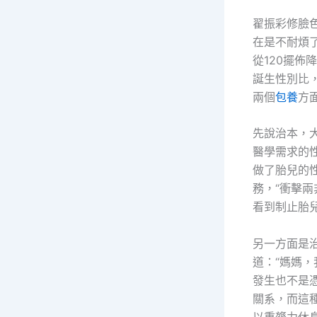
翟振彩修臉
在是不耐煩
從120擺佈
誕生性別比
兩個
包養
方
先說治本，
醫學需求的
做了胎兒的
務，“衝擊
看到制止胎
另一方面是
道：“媽媽
發生也不是
關系，而這
以重膂力休