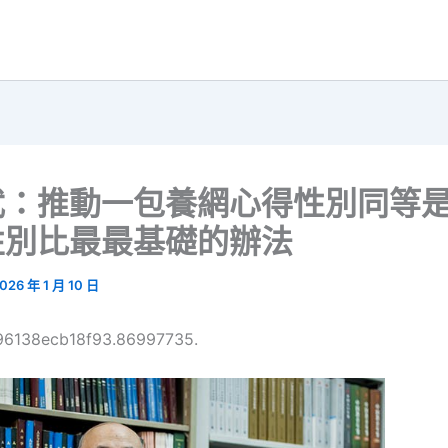
武：推動一包養網心得性別同等
性別比最最基礎的辦法
026 年 1 月 10 日
696138ecb18f93.86997735.