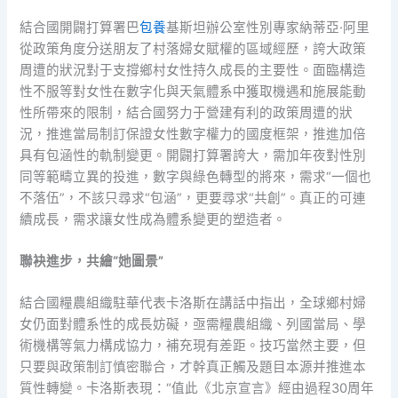
結合國開闢打算署巴
包養
基斯坦辦公室性別專家納蒂亞·阿里
從政策角度分送朋友了村落婦女賦權的區域經歷，誇大政策
周遭的狀況對于支撐鄉村女性持久成長的主要性。面臨構造
性不服等對女性在數字化與天氣體系中獲取機遇和施展能動
性所帶來的限制，結合國努力于營建有利的政策周遭的狀
況，推進當局制訂保證女性數字權力的國度框架，推進加倍
具有包涵性的軌制變更。開闢打算署誇大，需加年夜對性別
同等範疇立異的投進，數字與綠色轉型的將來，需求“一個也
不落伍”，不該只尋求“包涵”，更要尋求“共創”。真正的可連
續成長，需求讓女性成為體系變更的塑造者。
聯袂進步，共繪“她圖景”
結合國糧農組織駐華代表卡洛斯在講話中指出，全球鄉村婦
女仍面對體系性的成長妨礙，亟需糧農組織、列國當局、學
術機構等氣力構成協力，補充現有差距。技巧當然主要，但
只要與政策制訂慎密聯合，才幹真正觸及題目本源并推進本
質性轉變。卡洛斯表現：“值此《北京宣言》經由過程30周年