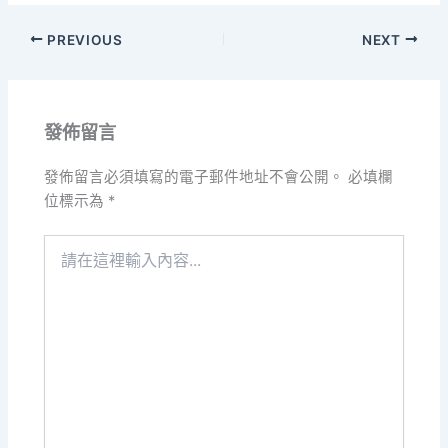
PREVIOUS
NEXT
發佈留言
發佈留言必須填寫的電子郵件地址不會公開。
必填欄
位標示為
*
請
在
這
裡
輸
入
內
容...