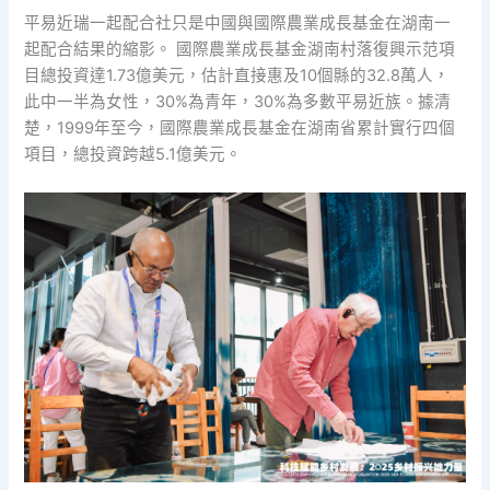
平易近瑞一起配合社只是中國與國際農業成長基金在湖南一
起配合結果的縮影。 國際農業成長基金湖南村落復興示范項
目總投資達1.73億美元，估計直接惠及10個縣的32.8萬人，
此中一半為女性，30%為青年，30%為多數平易近族。據清
楚，1999年至今，國際農業成長基金在湖南省累計實行四個
項目，總投資跨越5.1億美元。